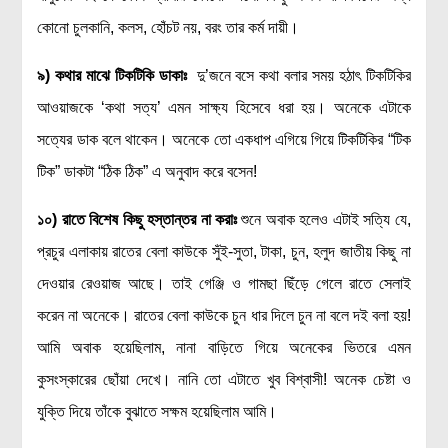
কোনো চুলকানি, কলস, হোঁচট নয়, বরং তার কর্ম দায়ী।
৯) কথার মাঝে টিকটিকি ডাকাঃ
দু’জনে বসে কথা বলার সময় হঠাৎ টিকটিকির
আওয়াজকে ‘কথা সত্য’ এমন সাক্ষ্য হিসেবে ধরা হয়। অনেকে এটাকে
সত্যের ডাক বলে থাকেন। অনেকে তো একধাপ এগিয়ে গিয়ে টিকটিকির “টিক
টিক” ডাকটা “ঠিক ঠিক” এ অনুবাদ করে বসেন!
১০) রাতে বিশেষ কিছু হস্তান্তর না করাঃ
শুনে অবাক হলেও এটাই সত্যি যে,
প্রচুর এলাকায় রাতের বেলা কাউকে সুঁই-সুতা, টাকা, চুন, হলুদ জাতীয় কিছু না
দেওয়ার রেওয়াজ আছে। তাই গেঞ্জি ও গামছা ছিঁড়ে গেলে রাতে সেলাই
করেন না অনেকে। রাতের বেলা কাউকে চুন ধার দিলে চুন না বলে দই বলা হয়!
আমি অবাক হয়েছিলাম, নানা বাড়িতে গিয়ে অনেকের ভিতরে এমন
কুসংস্কারের ছোঁয়া দেখে। নানি তো এটাতে খুব বিশ্বাসী! অনেক চেষ্টা ও
যুক্তি দিয়ে তাঁকে বুঝাতে সক্ষম হয়েছিলাম আমি।