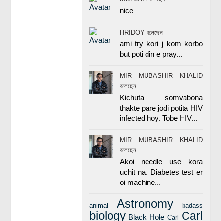
nice
HRIDOY বলেছেন
ami try kori j kom korbo
but poti din e pray...
MIR MUBASHIR KHALID
বলেছেন
Kichuta somvabona
thakte pare jodi potita HIV
infected hoy. Tobe HIV...
MIR MUBASHIR KHALID
বলেছেন
Akoi needle use kora
uchit na. Diabetes test er
oi machine...
Astronomy
animal
badass
biology
Carl
Black Hole
Carl