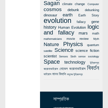
Sagan
climate change
Computer
cosmos
debunk
debunking
earth
dinosaur
Earth Story
evolution
gene
fallacy
logic
history
Human Evolution
and fallacy
mars
math
movie review
mathematicians
Myth
Physics
Nature
quantum
Science
science fiction
satellite
scientist
Senses
Sixth sense
sociology
Space
technology
ইন্দ্রিয়সমূহ
বিবর্তন
নোভেল করোনাভাইরাস
করোনাভাইরাস
মানব বিবর্তন
ভাইরাস
মানুষের ইন্দ্রিয়সমূহ
সাম্প্রতিক