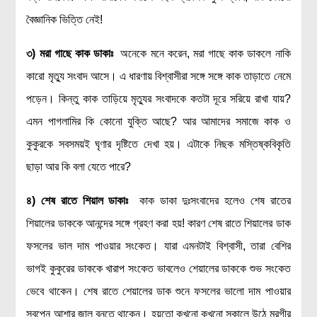
বৈজ্ঞানিক ভিত্তি নেই!
বিশেষ পাতা
৩) মরা গাছে কাক ডাকাঃ
অনেকে মনে করেন, মরা গাছে কাক ডাকলে নাকি
টাইমলাইন
কারো মৃত্যু সংবাদ আসে। এ ধারণায় বিশ্বাসীরা সঙ্গে সঙ্গে কাক তাড়াতে নেমে
প্রশ্নমালা
পড়েন। কিন্তু কাক তাড়িয়ে মৃত্যুর সংবাদকে কতটা দূরে সরিয়ে রাখা যায়?
অন্যান্য
এমন পাগলামির কি কোনো যুক্তি আছে? আর আমাদের সমাজে কাক ও
লেখকদের আঙিনা
কুকুরকে সবসময়ই ঘৃণার দৃষ্টিতে দেখা হয়। এটাকে নিছক মস্তিষ্কবিকৃতি
প্রবেশ
ছাড়া আর কি বলা যেতে পারে?
নিবন্ধন
৪) শেষ রাতে শিয়াল ডাকাঃ
কাক ডাকা দুঃসংবাদের হলেও শেষ রাতের
আপনার প্রোফাইল
শিয়ালের ডাককে আনন্দের সঙ্গে গ্রহণ করা হয়! কারণ শেষ রাতে শিয়ালের ডাক
বিজ্ঞানযাত্রায় লেখা জমা দেয়ার নির্দেশনাসমূহ
ফসলের ভাল দাম পাওয়ার সংকেত। যারা এমনটাই বিশ্বাসী, তারা বেশির
তথ্য ও যোগাযোগ
ভাগই কুকুরের ডাককে খারাপ সংকেত ভাবলেও শেয়ালের ডাককে শুভ সংকেত
বিজ্ঞানযাত্রা ম্যাগাজিন
ভেবে থাকেন। শেষ রাতে শেয়ালের ডাক শুনে ফসলের ভালো দাম পাওয়ার
বিজ্ঞানযাত্রা সংবাদ/বিজ্ঞপ্তি
স্বপ্নে আশার জাল বুনতে থাকেন। হয়তো কখনো কখনো সকালে উঠে মুরগীর