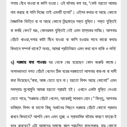
গলায় বেঁধে যাওয়া বা কাশি হওয়া। এই ঘটনায় বলা হয়, “কেউ হয়তো আমার
মহাকাশ বিজ্ঞান
নাম করছে বা গালি দিচ্ছে তাই এমনটি হলো!”। এইসব কথার না আছে কোনো
আমাদের সৌরজগৎ
বৈজ্ঞানিক ভিত্তি বা না আছে কোনো বিন্দুমাত্র শক্ত যুক্তি। শক্ত যুক্তিই
সৌরজগত ছাড়িয়ে
বা বলছি কেন? বরং, কোনরকম যুক্তিই নেই এমন হাস্যকর দাবির। আপনার
হোঁচট খাওয়া,গলায় কাটা বিঁধে যাওয়া বা কাশি হওয়ার সাথে কারো কথার
সামাজিক বিজ্ঞান
কিভাবে সম্পর্ক থাকে? অথচ, আমরা প্রতিনিয়ত এমন কথা বলে থাকি ও শুনি!
অর্থনীতি
২) দরজায় বাধা পাওয়াঃ
ঘর থেকে বের হয়েছেন কোন জরুরি কাজে।
রাষ্ট্রবিজ্ঞান
অসাবধানতা বশত হোঁচট খেলেন ঠিক ঘরের দরজাতে! আপনার বাবা-মা বা দাদী
নৃবিজ্ঞান
বাধা দিয়েছেন,”বাবা, আজ যেতে হবে না। হয়তো বিপদ আছে কোনো!” এমন
সমাজতত্ত্ব
সমস্যার মুখোমুখি আমরা হয়তো প্রায়ই হই। এখানে একটা যুক্তি দেওয়া
বিজ্ঞানীদের কথা
যেতে পারে, “দরজায় হোঁচট খেলেন, আরেকটু সাবধান হোন।” কিন্তু, আপনার
বাংলাদেশী বিজ্ঞানী
ভবিষ্যৎ বিপদ বা ভালো কিছু অর্জনের পিছনে দরজায় হোঁচট কোনো প্রভাব
বিদেশী বিজ্ঞানী
রাখবে কিভাবে? আপনি কেন এমন তুচ্ছ ও স্বাভাবিক ঘটনার কারণে যাত্রা-ই
কার্ল সেগান
বন্ধ রাখবেন? এটা আমাদের সমাজে বহুল প্রচলিত কুসংস্কার, যার কোনো