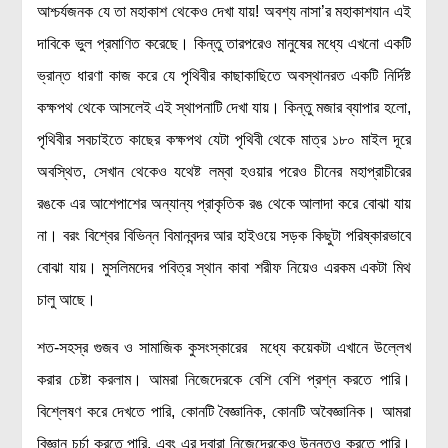
আশ্চর্যজনক যে তা মহাকাশ থেকেও দেখা যায়! অবশ্য নাসা’র মহাকাশযান এই
দাবিকে ভুল প্রমাণিত করেছে। কিন্তু তারপরেও মানুষের মধ্যে এখনো একটি
ভ্রান্ত ধারণা কাজ করে যে পৃথিবীর কাছাকাছিতে অবস্থানরত একটি নির্দিষ্ট
কক্ষপথ থেকে আসলেই এই স্থাপনাটি দেখা যায়। কিন্তু মজার ব্যাপার হলো,
পৃথিবীর সবচাইতে কাছের কক্ষপথ যেটা পৃথিবী থেকে মাত্র ১৮০ মাইল দূরে
অবস্থিত, সেখান থেকেও যথেষ্ট লম্বা হওয়ার পরেও চীনের মহাপ্রাচীরের
রঙকে এর আশেপাশের অন্যান্য প্রাকৃতিক রঙ থেকে আলাদা করে বোঝা যায়
না। বরং বিশ্বের বিভিন্ন বিমানবন্দর আর হাইওয়ে সড়ক কিছুটা পরিষ্কারভাবে
বোঝা যায়। মুসলিমদের পবিত্র স্থান কাবা শরীফ নিয়েও এরকম একটা মিথ
চালু আছে।
শত-সহস্র গুজব ও সামাজিক কুসংস্কারের মধ্যে কয়েকটা এখানে উল্লেখ
করার চেষ্টা করলাম। আমরা নিজেদেরকে বেশি বেশি প্রশ্ন করতে পারি।
বিশ্লেষণ করে দেখতে পারি, কোনটি বৈজ্ঞানিক, কোনটি অবৈজ্ঞানিক। আমরা
বিজ্ঞান চর্চা করতে পারি, এবং এর দ্বারা নিজেদেরকেও উন্নতও করতে পারি।