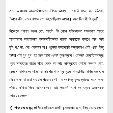
রসায়ন বিজ্ঞান
এমন অবস্থায় কাকতালীয়ভাবে রবিনের আগমন। তখনই সজল বলে উঠলো,
গণিত
“আরে রবিন, তোর কথাই তো কইতেছিলাম আমরা। বহুত দিন বাঁচবি তুই!”
প্রায়োগিক বিজ্ঞান
নিজেকে প্রশ্ন করুন তো, আদৌ কি কোন যুক্তিযুক্ত সম্ভাবনা আছে
পরিবেশ বিজ্ঞান
আপনাদের আলোচনায় কাকতালীয়ভাবে কারো আগমনের কারণে তার আয়ু
প্রকৃতি
বৃদ্ধির? না, এবং একদমই না। শূন্যের কাছাকাছি সম্ভাবনাও নেই এমন কিছু
প্রাকৃতিক দুর্যোগ
ঘটার! এটা যুগ যুগ ধরে চলে আসা একটা কুসংস্কার। যেমনটা জ্যোতিষশাস্ত্র!
জলবায়ু পরিবর্তন
গ্রহ নক্ষত্রের গতির সাথে যেমন আপনার ভবিষ্যতের কোনো সম্পর্ক নেই,
পরিবেশ দূষণ
তেমনি আপনাদের কারো আলোচনায় থাকা ব্যক্তির কাকতালীয় আগমনেও তার
কম্পিউটার সায়েন্স
বেঁচে থাকা বা মারা যাওয়ার প্রভাব নেই। এমন কিছু কুসংস্কারের সাথে আজ
ইলেকট্রিক্যাল ইঞ্জিনিয়ারিং
পরিচয় করিয়ে দিবো আপনাদের। আর পরামর্শ দিবো যথাসম্ভব এগুলোকে
জেনেটিক ইঞ্জিনিয়ারিং
নর্দমায় ফেলতে!
বায়োটেকনোলজি
১)
খেতে খেতে মৃদু কাশিঃ
একইরকম একটা কুসংস্কার হলো, কিছু খেতে খেতে
দৈনন্দিন জীবনে বিজ্ঞানের প্রয়োগ