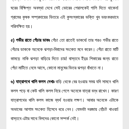
লক্ষ্য ও উদ্দেশ্য
ঘরের বিক্ষিপ্ত অবস্থা দেখে সেই ভোরের শেয়ালকেই গালি দিতে থাকেন!
যোগাযোগ
গ্রামের কৃষক সম্প্রদায়ের ভিতরে এই কুসংস্কারের ভক্তি খুব ভয়ংকরভাবে
বৈজ্ঞানিক কল্পকাহিনী
পরিলক্ষিত হয়।
লজিক এবং ফ্যালাসি
৫) গভীর রাতে পেঁচার ডাকঃ
পেঁচা তো রাতেই ডাকবে! তার পরও গভীর রাতে
রিভিউ (বই/মুভি/সিরিজ)
পেঁচার ডাককে অনেকে ঝগড়া-বিবাদের সংকেত মনে করেন। পেঁচা রাতে মাটি
আবিষ্কারের গল্প
কামড়ে নাকি ঝগড়া বাড়িয়ে দিতে চায়! বাস্তবে ইঁদুর শিকারের জন্য রাতে
বিজ্ঞান নিয়ে কার্টুন
পেঁচা মাটিতে নেমে আসে, কোনো মানুষের ভিতর ঝগড়া বাঁধাতে না।
বাংলাদেশের কথা
৬)
যাত্রাপথে খালি কলস দেখাঃ
বাড়ি থেকে বের হওয়ার সময় যদি সামনে খালি
কলস পড়ে বা কেউ খালি কলস নিয়ে গেলে অনেকে যাত্রা বন্ধ রাখেন। কারণ
যাত্রাপথের খালি কলস কাজে ব্যর্থ হওয়ার লক্ষণ। আবার অনেকে এটাকে
অভাবের আগাম সংকেত হিসেবে ধরে নেন। যেমনটা দরজায় হোঁচট খাওয়া!
বাস্তবে এটার সাথে বিপদের কোনো সম্পর্ক নেই।