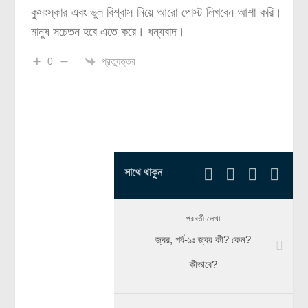
কুসংস্কার এবং ভুল বিশ্বাস নিয়ে আরো পোস্ট লিখবেন আশা করি।
মানুষ সচেতন হবে এতে করে। ধন্যবাদ।
প্রত্যুত্তর
0
সাথে থাকুন
পরবর্তী লেখা
জ্বর, পর্ব-১ঃ জ্বর কী? কেন?
কীভাবে?