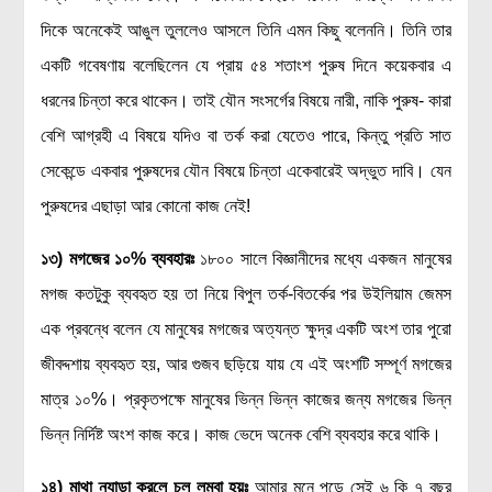
দিকে অনেকেই আঙুল তুললেও আসলে তিনি এমন কিছু বলেননি। তিনি তার
একটি গবেষণায় বলেছিলেন যে প্রায় ৫৪ শতাংশ পুরুষ দিনে কয়েকবার এ
ধরনের চিন্তা করে থাকেন। তাই যৌন সংসর্গের বিষয়ে নারী, নাকি পুরুষ- কারা
বেশি আগ্রহী এ বিষয়ে যদিও বা তর্ক করা যেতেও পারে, কিন্তু প্রতি সাত
সেকেন্ডে একবার পুরুষদের যৌন বিষয়ে চিন্তা একেবারেই অদ্ভুত দাবি। যেন
পুরুষদের এছাড়া আর কোনো কাজ নেই!
১৩)
মগজের ১০% ব্যবহারঃ
১৮০০ সালে বিজ্ঞানীদের মধ্যে একজন মানুষের
মগজ কতটুকু ব্যবহৃত হয় তা নিয়ে বিপুল তর্ক-বিতর্কের পর উইলিয়াম জেমস
এক প্রবন্ধে বলেন যে মানুষের মগজের অত্যন্ত ক্ষুদ্র একটি অংশ তার পুরো
জীবদ্দশায় ব্যবহৃত হয়, আর গুজব ছড়িয়ে যায় যে এই অংশটি সম্পূর্ণ মগজের
মাত্র ১০%। প্রকৃতপক্ষে মানুষের ভিন্ন ভিন্ন কাজের জন্য মগজের ভিন্ন
ভিন্ন নির্দিষ্ট অংশ কাজ করে। কাজ ভেদে অনেক বেশি ব্যবহার করে থাকি।
১৪) মাথা ন্যাড়া করলে চুল লম্বা হয়ঃ
আমার মনে পড়ে সেই ৬ কি ৭ বছর