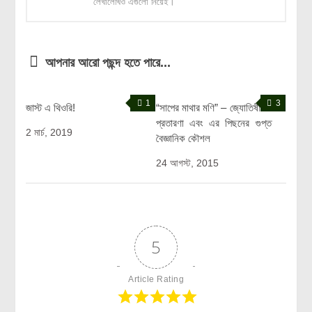
লেখালেখিও এগুলো নিয়েই।
আপনার আরো পছন্দ হতে পারে...
1
3
জাস্ট এ থিওরি!
“সাপের মাথার মণি” – জ্যোতিষীদের
প্রতারণা এবং এর পিছনের গুপ্ত
2 মার্চ, 2019
বৈজ্ঞানিক কৌশল
24 আগস্ট, 2015
5
Article Rating