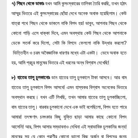
৭) পিছন থেকে ডাকাঃ
যখন আমি কুসংস্কারের তালিকা তৈরি করছি, তখন হঠাৎ
আম্মুর ভিতরে এই কুসংস্কারের ছোঁয়া দেখে অনেক অবাক হয়েছিলাম। কেউ
যাত্রা পথে পিছন থেকে ডাকলে নাকি বিপদ হয়! ভাবুন, আপনার পিছন থেকে
কোনো গাড়ি এসে ধাক্কা দিবে, এমন অবস্থায় কেউ পিছন থেকে আপনাকে
ডেকে সতর্ক করে দিলো, সেটা কি বিপদে ফেললো নাকি উদ্ধার করলো?
ভিত্তিহীন ও চরম অবৈজ্ঞানিক ধারণার মধ্যে এটা একটা। ভেবে অবাক হতে
হয়, আমি প্রচুর মানুষের ভিতরে এই ধরনের অন্ধ বিশ্বাস দেখেছি!
৮) হাতের তালু চুলকানোঃ
ডান হাতের তালু চুলকালে টাকা আসবে। আর বাম
হাতের তালু চুলকালে বিপদ আসবে! এমন হাস্যকর বিশ্বাস অনেকের ভিতরে
অবস্থান করছে। যখন এটি লিখছি, তখন আমার হাতের তালু চুলকাচ্ছিলো,
বাম হাতের তালু। বারবার চুলকানো দেখে এক ভাই বলেছিলো, বিপদ হতে পারে
আমার! তৎক্ষণাৎ চমৎকার কিছু যুক্তি ছাড়া আমার কাছে কোনো বিপদ
আসেনি! আর, বিপদ আসার সম্ভাবনাও দেখিনা এই স্বাভাবিক চুলকানির জন্য!
মানুষের সহ যে কোন প্রাণীর কোনো ভালো কিছু অর্জন বা বিপদের জন্য