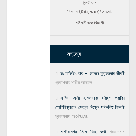
পূর্ববর্তী লেখা
লিসে মাইটনার, অবহেলিত অথচ
মহীয়সী এক বিজ্ঞানী
মন্তব্য
ডঃ অভিজিৎ রায় – একজন মুক্তমনার জীবনী
প্রকাশনায়
শামীম আহমেদ।
সাজিদ আলী হাওলাদারঃ সরীসৃপ প্রাণির
শ্রেণিবিন্যাসের ক্ষেত্রে বিশ্বের সর্বকনিষ্ঠ বিজ্ঞানী
প্রকাশনায়
mohuya
মাস্টারবেশন নিয়ে কিছু কথা
প্রকাশনায়