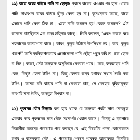
১১) রাতে ঘরের বাইরে পানি না ছোড়াঃ
গ্রামে রাতের খাওয়ার পর হাত ধোয়ার
পানি সাধারণত ঘরের বাইরে ছুঁড়ে ফেলা হয় না। কুসংস্কার আছে, রাতে
এভাবে পানি ফেলা ঠিক না। এতে নাকি অমঙ্গল হয়! কেমন অমঙ্গল? এটা
জানতে চাইছিলাম এক ভদ্র মহিলার কাছে। তিনি বললেন, “এরূপ করলে ঘরে
শয়তানের আনাগোনা বাড়ে। কারণ, কুকুর উঠানে উপস্থিত হয়। আর, কুকুর
খারাপ!” আমি ব্যক্তিগতভাবে এলোমেলো পানি ছোঁড়া পছন্দ করি না, রাত হোক
বা দিন। কারণ, সেটা অন্যকে অসুবিধায় ফেলতে পারে। আর, যত্রতত্র পানি
কেন, কিছুই ফেলা উচিৎ না। কিছু ফেলার জন্য যথাযথ স্থান তৈরি করা
উচিৎ। আমরা যদি বাইরে পানি না ফেলতে চাই, সে ক্ষেত্রে যুক্তিযুক্ত
কারণটি মানা উচিৎ, অদ্ভুত বিশ্বাস না।
১২)
পুরুষের যৌন চিন্তাঃ
বলা হয়ে থাকে যে অন্তত প্রতি সাত সেকেন্ডে
একবার করে পুরুষদের মনে যৌন সংসর্গের খেয়াল আসে। কিন্তু এ ব্যাপারে
বিজ্ঞানীরা অজস্র গবেষণার পরে বলছেন যে, এই বিষয়টির পক্ষে কোনোরকম
তথ্য ও বাস্তবতা নেই। এ গবেষণার পেছনে গবেষক আলফ্রেড কিনজির