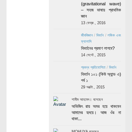
(gravitational wave)
– সহজ ভাষায় প্রাথমিক
জ্ঞান
13 ফেব্রু., 2016
জীববিজ্ঞান
/
বিবর্তন
/
লজিক এবং
ফ্যালাসি
বিবর্তনের প্রমাণ লাগবে?
14 সেপ্টে., 2015
প্রবন্ধ প্রতিযোগিতা
/
বিবর্তন
বিবর্তন ১০১ (কিউ অ্যান্ড এ)
পর্ব ১
29 অক্টো., 2015
শামীম আহমেদ। বলেছেন
অভিজিৎ রায় অমর হয়ে থাকবেন
আমাদের হৃদয়ে। আজ ওঁর না
থাকা...
MOHUYA বলেছেন