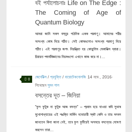
বই পর্যালোচনাঃ Life on The Edge :
লক্ষ্য ও উদ্দেশ্য
The Coming of Age of
যোগাযোগ
Quantum Biology
বৈজ্ঞানিক কল্পকাহিনী
লজিক এবং ফ্যালাসি
আমরা জানি সকল বস্তুর গাঠনিক একক পরমাণু। আমাদের শরীর
অসংখ্য কোষ নিয়ে গঠিত। সেই কোষগুলোও অসংখ্য পরমাণু নিয়ে
রিভিউ (বই/মুভি/সিরিজ)
গঠিত। এই পরমাণুর জগৎ নিয়ন্ত্রিত হয় কোয়ান্টাম মেকানিক্স দ্বারা।
আবিষ্কারের গল্প
চিরায়ত পদার্থবিজ্ঞানের নিয়মগুলো এখানে কাজ করে না।...
বিজ্ঞান নিয়ে কার্টুন
বাংলাদেশের কথা
জেনেটিক্স
/
প্রযুক্তি
/
বায়োটেকনোলজি
14 নভে., 2016
·
0
লিখেছেন
সুমন পাল
বসন্তের দূত – জিনিয়া
“ফুল ফুটুক না ফুটুক আজ বসন্ত” – প্রবাদ হয়ে যাওয়া কবি সুভাষ
মুখোপাধ্যায়ের এই পঙক্তি মার্কিন নভোচারী স্কট কেলি ও তার দলবল
জানতেন কিনা জানা নেই, তবে ফুল ফুটিয়েই অসময়ে বসন্তের ঘোষণা
করলেন তারা...