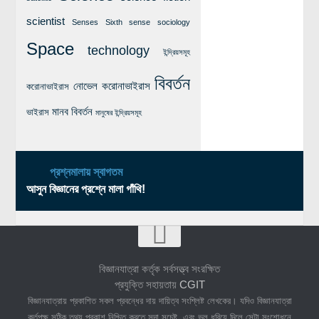
scientist
Senses
Sixth sense
sociology
Space
technology
ইন্দ্রিয়সমূহ
বিবর্তন
নোভেল করোনাভাইরাস
করোনাভাইরাস
মানব বিবর্তন
ভাইরাস
মানুষের ইন্দ্রিয়সমূহ
প্রশ্নমালায় স্বাগতম
আসুন বিজ্ঞানের প্রশ্নে মালা গাঁথি!
বিজ্ঞানযাত্রা কর্তৃক সর্বসত্ত্ব সংরক্ষিত
প্রযুক্তি সহায়তায়
CGIT
বিজ্ঞানযাত্রায় প্রকাশিত সকল প্রবন্ধের দায় দায়িত্ব সংশ্লিষ্ট লেখকের। যদিও বিজ্ঞানযাত্রা
কর্তৃপক্ষ সঠিক তথ্য প্রকাশ নিশ্চিত করতে সদা সচেষ্ট, এবং ভুল ধরিয়ে দিলে সেটা সংশোধনে