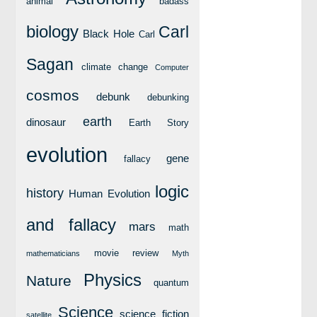
animal
badass
biology
Carl
Black Hole
Carl
Sagan
climate change
Computer
cosmos
debunk
debunking
earth
dinosaur
Earth Story
evolution
gene
fallacy
logic
history
Human Evolution
and fallacy
mars
math
movie review
mathematicians
Myth
Physics
Nature
quantum
Science
science fiction
satellite