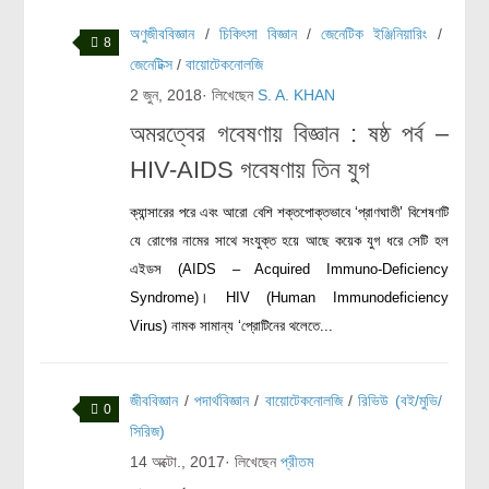
অণুজীববিজ্ঞান
/
চিকিৎসা বিজ্ঞান
/
জেনেটিক ইঞ্জিনিয়ারিং
/
বিশেষ পাতা
8
জেনেটিক্স
/
বায়োটেকনোলজি
টাইমলাইন
2 জুন, 2018
· লিখেছেন
S. A. KHAN
প্রশ্নমালা
অমরত্বের গবেষণায় বিজ্ঞান : ষষ্ঠ পর্ব –
HIV-AIDS গবেষণায় তিন যুগ
অন্যান্য
লেখকদের আঙিনা
ক্যান্সারের পরে এবং আরো বেশি শক্তপোক্তভাবে ‘প্রাণঘাতী’ বিশেষণটি
যে রোগের নামের সাথে সংযুক্ত হয়ে আছে কয়েক যুগ ধরে সেটি হল
প্রবেশ
এইডস (AIDS – Acquired Immuno-Deficiency
নিবন্ধন
Syndrome)। HIV (Human Immunodeficiency
আপনার প্রোফাইল
Virus) নামক সামান্য ‘প্রোটিনের থলেতে...
বিজ্ঞানযাত্রায় লেখা জমা দেয়ার নির্দেশনাসমূহ
তথ্য ও যোগাযোগ
জীববিজ্ঞান
/
পদার্থবিজ্ঞান
/
বায়োটেকনোলজি
/
রিভিউ (বই/মুভি/
0
বিজ্ঞানযাত্রা ম্যাগাজিন
সিরিজ)
14 অক্টো., 2017
· লিখেছেন
প্রীতম
বিজ্ঞানযাত্রা সংবাদ/বিজ্ঞপ্তি