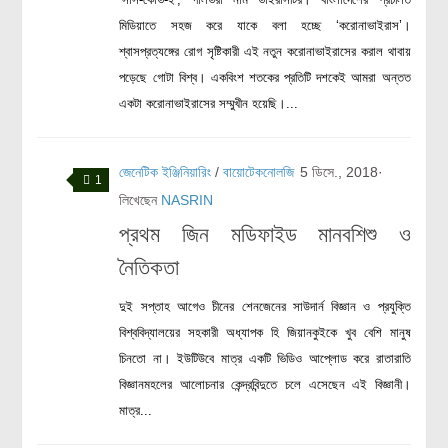
মিডিয়াতে সহজ করে যাকে বলা হচ্ছে ‘করোনাভাইরাস’।
মহাকাশ বিজ্ঞান
শ্বাসপ্রত্যঙ্গের রোগ সৃষ্টিকারী এই নতুন করোনাভাইরাসের করাল থাবায়
আমাদের সৌরজগৎ
পড়েছে গোটা বিশ্ব। একবিংশ শতকের প্রতিটি দশকেই আমরা অন্তত
সৌরজগত ছাড়িয়ে
একটা করোনাভাইরাসের সম্মুখীন হয়েছি।...
সামাজিক বিজ্ঞান
জেনেটিক ইঞ্জিনিয়ারিং
/
বায়োটেকনোলজি
5 ডিসে., 2018
·
1
অর্থনীতি
লিখেছেন
NASRIN
রাষ্ট্রবিজ্ঞান
প্রথম জিন মডিফাইড মানবশিশু ও
নৃবিজ্ঞান
নৈতিকতা
সমাজতত্ত্ব
দুই সপ্তাহ আগেও চীনের শেনজেনের সাউদার্ন বিজ্ঞান ও প্রযুক্তি
বিজ্ঞানীদের কথা
বিশ্ববিদ্যালয়ের সহকারী অধ্যাপক হি জিয়ানকুইকে খুব বেশি মানুষ
চিনতো না। ইউটিউবে মাত্র একটি ভিডিও আপ্লোড করে রাতারাতি
বাংলাদেশী বিজ্ঞানী
বিজ্ঞানমহলের আলোচনার কেন্দ্রবিন্দুতে চলে এসেছেন এই বিজ্ঞানী।
বিদেশী বিজ্ঞানী
মাত্র...
কার্ল সেগান