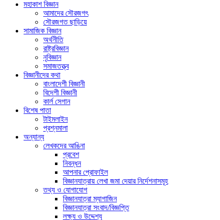
মহাকাশ বিজ্ঞান
আমাদের সৌরজগৎ
সৌরজগত ছাড়িয়ে
সামাজিক বিজ্ঞান
অর্থনীতি
রাষ্ট্রবিজ্ঞান
নৃবিজ্ঞান
সমাজতত্ত্ব
বিজ্ঞানীদের কথা
বাংলাদেশী বিজ্ঞানী
বিদেশী বিজ্ঞানী
কার্ল সেগান
বিশেষ পাতা
টাইমলাইন
প্রশ্নমালা
অন্যান্য
লেখকদের আঙিনা
প্রবেশ
নিবন্ধন
আপনার প্রোফাইল
বিজ্ঞানযাত্রায় লেখা জমা দেয়ার নির্দেশনাসমূহ
তথ্য ও যোগাযোগ
বিজ্ঞানযাত্রা ম্যাগাজিন
বিজ্ঞানযাত্রা সংবাদ/বিজ্ঞপ্তি
লক্ষ্য ও উদ্দেশ্য