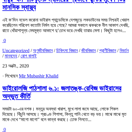
মানসিক স্বাস্থ্য
এই ক’দিন নভেল করোনা ভাইরাস প্যান্ডেমিকে দেশজুড়ে লকডাউনের সময় নিশ্চয়ই খেয়াল
করেছিলেন পরিবেশ কতোটা নির্মল হয়ে গেছে? আমরা সকালে ঝকঝকে নীল আকাশ দেখছি,
রাতে ধোঁয়াশাশূন্য মেঘমুক্ত আকাশে দু’চোখ ভরে দেখছি তারার মেলা। কিছুটা হলেও...
0
Uncategorized
/
অণুজীববিজ্ঞান
/
চিকিৎসা বিজ্ঞান
/
জীববিজ্ঞান
/
প্রাণীবিজ্ঞান
/
বিবর্তন
/
মানবদেহ
/
রোগ বালাই
23 অক্টো., 2020
· লিখেছেন
Mir Mubashir Khalid
ভাইরোলজি পাঠশালা ৬.১: জলাতঙ্ক-রেবিজ ভাইরাসের
অদ্ভুত কীর্তি
সময়টা ৬০-এর দশক। মন্তুর অবস্থা খারাপ, মুখে লালা জমে আছে, লোকে শিকল
দিয়েছে। খিঁচুনি আসছে। প্রচণ্ড পিপাসা, কিন্তু পানি খেতে বড় ভয়। মাঝে মাঝে মৃত
মাকে দেখে “মাগো মাগো” বলে কান্না করছে। ঢোক গিলতে...
0