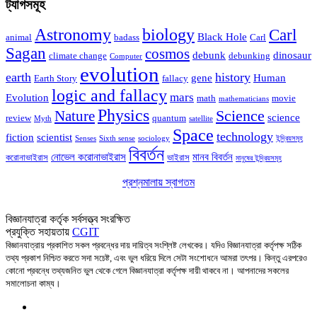
ট্যাগসমূহ
Astronomy
biology
Carl
Black Hole
animal
badass
Carl
Sagan
cosmos
debunk
dinosaur
climate change
debunking
Computer
evolution
earth
history
gene
Human
Earth Story
fallacy
logic and fallacy
mars
Evolution
math
movie
mathematicians
Physics
Nature
Science
science
review
quantum
Myth
satellite
Space
technology
fiction
scientist
Senses
Sixth sense
sociology
ইন্দ্রিয়সমূহ
বিবর্তন
নোভেল করোনাভাইরাস
মানব বিবর্তন
করোনাভাইরাস
ভাইরাস
মানুষের ইন্দ্রিয়সমূহ
প্রশ্নমালায় স্বাগতম
আসুন বিজ্ঞানের প্রশ্নে মালা গাঁথি!
বিজ্ঞানযাত্রা কর্তৃক সর্বসত্ত্ব সংরক্ষিত
প্রযুক্তি সহায়তায়
CGIT
বিজ্ঞানযাত্রায় প্রকাশিত সকল প্রবন্ধের দায় দায়িত্ব সংশ্লিষ্ট লেখকের। যদিও বিজ্ঞানযাত্রা কর্তৃপক্ষ সঠিক
তথ্য প্রকাশ নিশ্চিত করতে সদা সচেষ্ট, এবং ভুল ধরিয়ে দিলে সেটা সংশোধনে আমরা তৎপর। কিন্তু এরপরেও
কোনো প্রবন্ধে তথ্যজনিত ভুল থেকে গেলে বিজ্ঞানযাত্রা কর্তৃপক্ষ দায়ী থাকবে না। আপনাদের সকলের
সমালোচনা কাম্য।