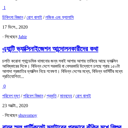
1
চিকিৎসা বিজ্ঞান
/
রোগ বালাই
/
লজিক এবং ফ্যালাসি
17 ডিসে., 2020
· লিখেছেন
Jahir
এ্যান্টি ভ্যাক্সিনাইজেশন আন্দোলনকারীদের কথা
চলতি করোনা প্যান্ডেমিক থামানোর জন্য সবাই আশায় আশায় তাকিয়ে আছে ভ্যাক্সিন
আবিষ্কারের দিকে। বিভিন্ন দেশে সরকারি বা বেসরকারি উদ্যোগে চলছে প্রায় ১৫০টা
আলাদা প্রজাতির ভ্যাক্সিন নিয়ে গবেষণা। বিভিন্ন দেশের মধ্যে, বিভিন্ন ভার্সিটির মধ্যে
প্রতিযোগিতা...
0
পরিবেশ দূষণ
/
পরিবেশ বিজ্ঞান
/
প্রকৃতি
/
মানবদেহ
/
রোগ বালাই
23 অক্টো., 2020
· লিখেছেন
shuvomoy
বায়ুর স্মল পার্টিকুলেট ম্যাটারের প্রভাবে ঝুঁকির মুখে শিশুর