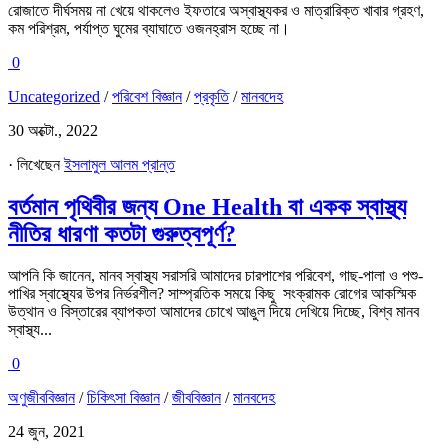
রোজাতে দীর্ঘসময় না খেয়ে থাকলেও ইফতারে অস্বাস্থ্যকর ও মাত্রারিক্ত খাবার গ্রহণ,
কম পরিশ্রম, পর্যাপ্ত ঘুমের ব্যাঘাতে ওজনহ্রাস হচ্ছে না।
0
Uncategorized
/
পরিবেশ বিজ্ঞান
/
প্রকৃতি
/
মানবদেহ
30 অক্টো., 2022
· লিখেছেন
ইসলামুল আলম প্রান্ত
বর্তমান পৃথিবীর জন্য One Health বা একক স্বাস্থ্য
নীতির ধারণা কতটা গুরুত্বপূর্ণ?
আপনি কি জানেন, মানব স্বাস্থ্য সরাসরি আমাদের চারপাশের পরিবেশ, গাছ-পালা ও পশু-
পাখির স্বাস্থ্যের উপর নির্ভরশীল? সাম্প্রতিক সময়ে কিছু সংক্রামক রোগের আকস্মিক
উত্থান ও বিস্তারের ব্যাপকতা আমাদের চোখে আঙুল দিয়ে দেখিয়ে দিচ্ছে, বিশ্ব মানব
স্বাস্থ্য...
0
অণুজীববিজ্ঞান
/
চিকিৎসা বিজ্ঞান
/
জীববিজ্ঞান
/
মানবদেহ
24 জুন, 2021