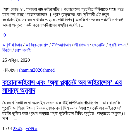
‘সার্স-কোভ-২’, গালভরা নাম ভাইরাসটির। বাংলাদেশের প্রচলিত মিডিয়াতে সহজ করে
যাকে বলা হচ্ছে ‘করোনাভাইরাস’। শ্বাসপ্রত্যঙ্গের রোগ সৃষ্টিকারী এই নতুন
করোনাভাইরাসের করাল থাবায় পড়েছে গোটা বিশ্ব। একবিংশ শতকের প্রতিটি দশকেই
আমরা অন্তত একটা করোনাভাইরাসের সম্মুখীন হয়েছি।...
0
অণুজীববিজ্ঞান
/
আবিষ্কারের গল্প
/
উদ্ভিদবিজ্ঞান
/
জীববিজ্ঞান
/
জেনেটিক্স
/
প্রাণীবিজ্ঞান
/
বিবর্তন
/
রোগ বালাই
25 এপ্রিল, 2020
· লিখেছেন
shamim2020ahmed
করোনাভাইরাস এবং ‘অ্যা প্ল্যানেট অব ভাইরাসেস’-এর
সামান্য অনুবাদ
(শুরুর খানিকটা হলো অনলাইন সংবাদ এবং উইকিপিডিয়ার পাঁচমিশেল ।আর বাদবাকি
পুরোটা জনপ্রিয় বিজ্ঞান বিষয়ক লেখক কার্ল জিমার-এর ‘অ্যা প্ল্যানেট অব ভাইরাসেস’
বইটির ভূমিকা কাম প্রথম অধ্যায় ‘অ্যা কন্টেজিয়াস লিভিং ফ্লুইড’ অধ্যায়ের অনুবাদ)।
সাপ —...
1 / 9
1
2
3
4
5
...
»
শেষ »