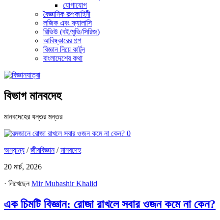
যোগাযোগ
বৈজ্ঞানিক কল্পকাহিনী
লজিক এবং ফ্যালাসি
রিভিউ (বই/মুভি/সিরিজ)
আবিষ্কারের গল্প
বিজ্ঞান নিয়ে কার্টুন
বাংলাদেশের কথা
বিভাগ
মানবদেহ
মানবদেহের যন্তর মন্তর
0
অন্যান্য
/
জীববিজ্ঞান
/
মানবদেহ
20 মার্চ, 2026
· লিখেছেন
Mir Mubashir Khalid
এক চিমটি বিজ্ঞান: রোজা রাখলে সবার ওজন কমে না কেন?