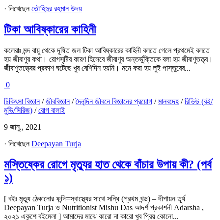
· লিখেছেন
তৌহিদুর রহমান উদয়
টিকা আবিষ্কারের কাহিনী
কলেরাঃ মন্দ বায়ু থেকে দূষিত জল টিকা আবিষ্কারের কাহিনী বলতে গেলে প্রথমেই বলতে
হয় জীবাণুর কথা। রোগসৃষ্টির কারণ হিসেবে জীবাণুর অন্তর্ভুক্তিকে বলা হয় জীবাণুতত্ত্ব।
জীবাণুতত্ত্বের প্রকাশ ঘটেছে খুব বেশিদিন হয়নি। মনে করা হয় লুই পাস্তুরের...
0
চিকিৎসা বিজ্ঞান
/
জীববিজ্ঞান
/
দৈনন্দিন জীবনে বিজ্ঞানের প্রয়োগ
/
মানবদেহ
/
রিভিউ (বই/
মুভি/সিরিজ)
/
রোগ বালাই
9 জানু., 2021
· লিখেছেন
Deepayan Turja
মস্তিষ্কের রোগে মৃত্যুর হাত থেকে বাঁচার উপায় কী? (পর্ব
১)
[ বইঃ মৃত্যু ঠেকানোর ফন্দি=স্বাস্থ্যের সাথে সন্ধি (প্রথম খন্ড) – দীপায়ন তূর্য
Deepayan Turja ও Nutritionist Mishu Das আদর্শ প্রকাশনী Adarsha ,
২০২১ একুশে বইমেলা ] আমাদের মাঝে কারো না কারো খুব প্রিয় কোনো...