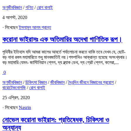
অণুজীববিজ্ঞান
/
গণিত
/
রোগ বালাই
4 আগস্ট, 2020
· লিখেছেন
ইসলামুল আলম প্রান্ত
করোনা ভাইরাসঃ এক অতিমারির অদেখা গাণিতিক রূপ।
পৃথিবীর ইতিহাস যদি আমরা কালের আবর্তে পর্যালোচনা করতে থাকি তবে দেখব যে, ছোট-
বড় নানা রকম মহামারিতে শুধু মানবজাতিই নয়।পশুপাখিও আক্রান্ত হয়েছে অসংখ্যবার।
বড় মহামারি যেমন- জাস্টিনিয়ান প্লেগ, দ্য ব্ল্যাক ডেথ, দ্য গ্রেট প্লেগ, কলেরা,...
0
অণুজীববিজ্ঞান
/
চিকিৎসা বিজ্ঞান
/
জীববিজ্ঞান
/
দৈনন্দিন জীবনে বিজ্ঞানের প্রয়োগ
/
বায়োটেকনোলজি
/
রোগ বালাই
25 এপ্রিল, 2020
· লিখেছেন
Nasrin
নোভেল করোনা ভাইরাস: প্রতিষেধক, চিকিৎসা ও
অন্যান্য