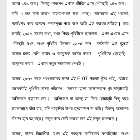
আরো ১৪৯ জন। কিন্তু শেষমেশ এখানে জীবিত এসে পৌঁছেছি ১৪৩ জন।
রসায়ন বিজ্ঞান
বাকি ৭ জন নানা কারণে যাত্রাপথেই মারা গেছে। তাদেরকে এই গ্রহেই
গণিত
সমাধিস্থ করে অসহ্য স্পেসস্যুট পড়ে বসে আছি এই গ্রহের মাটিতে। আর
প্রায়োগিক বিজ্ঞান
ভাবছি ২০৫৭ সালের কথা, যখন প্রিয় পৃথিবীকে ছাড়লাম। এখন এখানে এসে
পরিবেশ বিজ্ঞান
পৌঁছেছি যখন, তখন পৃথিবীর হিসেবে ২০৮৫ সাল। বর্তমানটা এই মূহুর্তে
প্রকৃতি
আমার জন্য বেশি কষ্টের ও আনন্দের! কষ্টের কারণ – পৃথিবীকে ছেড়েছি।
আনন্দের কারণ – এখানে নতুন সম্ভাবনা দেখছি।
প্রাকৃতিক দুর্যোগ
জলবায়ু পরিবর্তন
আমরা ২০৩৭ সালে প্রথমবারের মতো এই E-07 গ্রহটা খুঁজে পাই, যেটাতে
পরিবেশ দূষণ
অনেকটাই পৃথিবীর মতো পরিবেশ। সমস্যা হলো আমাদেরকে খুব তাড়াতাড়ি
কম্পিউটার সায়েন্স
অক্সিজেন বাড়াতে হবে। অক্সিজেন যা আছে তা দিয়ে মোটামুটি কিছু বছর
ইলেকট্রিক্যাল ইঞ্জিনিয়ারিং
ভালোভাবে বাঁচা যায়, যদি প্রকৃতির উপর হস্তক্ষেপ না করি। কিন্তু আমাদের
জেনেটিক ইঞ্জিনিয়ারিং
বাঁচতে হবে বহু বছর। নতুন করে তৈরি করতে হবে এই নতুন জগতকে।
বায়োটেকনোলজি
আমরা, নাসার বিজ্ঞানীরা, যখন এই গ্রহকে আবিষ্কার করেছিলাম, তখন
দৈনন্দিন জীবনে বিজ্ঞানের প্রয়োগ