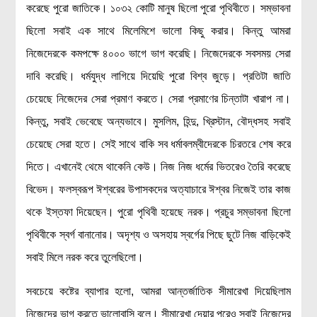
করেছে পুরো জাতিকে। ১০৩২ কোটি মানুষ ছিলো পুরো পৃথিবীতে। সম্ভাবনা
বিশেষ পাতা
ছিলো সবাই এক সাথে মিলেমিশে ভালো কিছু করার। কিন্তু আমরা
নিজেদেরকে কমপক্ষে ৪০০০ ভাগে ভাগ করেছি। নিজেদেরকে সবসময় সেরা
টাইমলাইন
দাবি করেছি। ধর্মযুদ্ধ লাগিয়ে দিয়েছি পুরো বিশ্ব জুড়ে। প্রতিটা জাতি
প্রশ্নমালা
চেয়েছে নিজেদের সেরা প্রমাণ করতে। সেরা প্রমাণের চিন্তাটা খারাপ না।
অন্যান্য
কিন্তু, সবাই ভেবেছে অন্যভাবে। মুসলিম, হিন্দু, খ্রিস্টান, বৌদ্ধসহ সবাই
লেখকদের আঙিনা
চেয়েছে সেরা হতে। সেই সাথে বাকি সব ধর্মাবলম্বীদেরকে চিরতরে শেষ করে
প্রবেশ
দিতে। এখানেই থেমে থাকেনি কেউ। নিজ নিজ ধর্মের ভিতরেও তৈরি করেছে
নিবন্ধন
বিভেদ। ফলস্বরূপ ঈশ্বরের উপাসকদের অত্যাচারে ঈশ্বর নিজেই তার কাজ
আপনার প্রোফাইল
থকে ইস্তফা দিয়েছেন। পুরো পৃথিবী হয়েছে নরক। প্রচুর সম্ভাবনা ছিলো
বিজ্ঞানযাত্রায় লেখা জমা দেয়ার নির্দেশনাসমূহ
পৃথিবীকে স্বর্গ বানানোর। অদৃশ্য ও অসহায় স্বর্গের পিছে ছুটে নিজ বাড়িকেই
তথ্য ও যোগাযোগ
সবাই মিলে নরক করে তুলেছিলো।
বিজ্ঞানযাত্রা ম্যাগাজিন
সবচেয়ে কষ্টের ব্যাপার হলো, আমরা আন্তর্জাতিক সীমারেখা দিয়েছিলাম
বিজ্ঞানযাত্রা সংবাদ/বিজ্ঞপ্তি
নিজেদের ভাগ করতে ভালোবাসি বলে। সীমারেখা দেয়ার পরেও সবাই নিজেদের