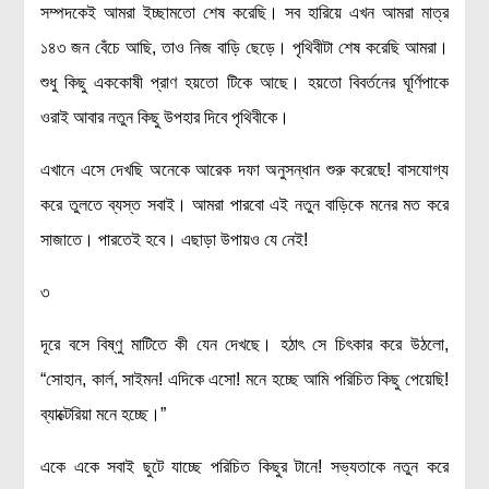
সম্পদকেই আমরা ইচ্ছামতো শেষ করেছি। সব হারিয়ে এখন আমরা মাত্র
১৪৩ জন বেঁচে আছি, তাও নিজ বাড়ি ছেড়ে। পৃথিবীটা শেষ করেছি আমরা।
শুধু কিছু এককোষী প্রাণ হয়তো টিকে আছে। হয়তো বিবর্তনের ঘূর্ণিপাকে
ওরাই আবার নতুন কিছু উপহার দিবে পৃথিবীকে।
এখানে এসে দেখছি অনেকে আরেক দফা অনুসন্ধান শুরু করেছে! বাসযোগ্য
করে তুলতে ব্যস্ত সবাই। আমরা পারবো এই নতুন বাড়িকে মনের মত করে
সাজাতে। পারতেই হবে। এছাড়া উপায়ও যে নেই!
৩
দূরে বসে বিষ্ণু মাটিতে কী যেন দেখছে। হঠাৎ সে চিৎকার করে উঠলো,
“
সোহান, কার্ল, সাইমন! এদিকে এসো! মনে হচ্ছে আমি পরিচিত কিছু পেয়েছি!
ব্যাক্টেরিয়া মনে হচ্ছে।”
একে একে সবাই ছুটে যাচ্ছে পরিচিত কিছুর টানে! সভ্যতাকে নতুন করে