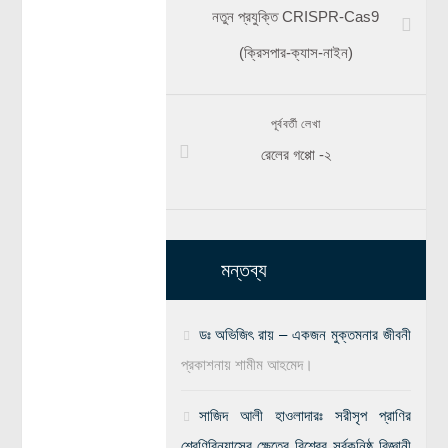
নতুন প্রযুক্তি CRISPR-Cas9
(ক্রিসপার-ক্যাস-নাইন)
পূর্ববর্তী লেখা
রেলের গপ্পো -২
মন্তব্য
ডঃ অভিজিৎ রায় – একজন মুক্তমনার জীবনী
প্রকাশনায়
শামীম আহমেদ।
সাজিদ আলী হাওলাদারঃ সরীসৃপ প্রাণির
শ্রেণিবিন্যাসের ক্ষেত্রে বিশ্বের সর্বকনিষ্ঠ বিজ্ঞানী