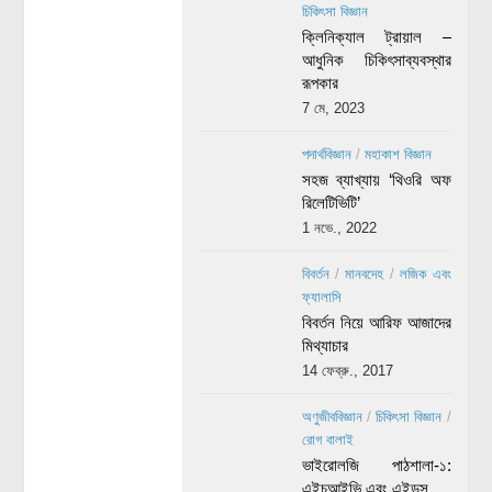
চিকিৎসা বিজ্ঞান
ক্লিনিক্যাল ট্রায়াল –
আধুনিক চিকিৎসাব্যবস্থার
রূপকার
7 মে, 2023
পদার্থবিজ্ঞান
/
মহাকাশ বিজ্ঞান
সহজ ব্যাখ্যায় ‘থিওরি অফ
রিলেটিভিটি’
1 নভে., 2022
বিবর্তন
/
মানবদেহ
/
লজিক এবং
ফ্যালাসি
বিবর্তন নিয়ে আরিফ আজাদের
মিথ্যাচার
14 ফেব্রু., 2017
অণুজীববিজ্ঞান
/
চিকিৎসা বিজ্ঞান
/
রোগ বালাই
ভাইরোলজি পাঠশালা-১:
এইচআইভি এবং এইডস