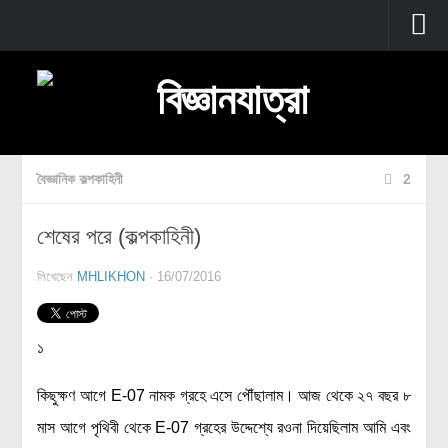
প্রচ্ছদ
বুনিয়াদি বিজ্ঞান
জীববিজ্ঞান
বৈজ্ঞানিক কল্পকাহিনী
2
উদ্ভিদবিজ্ঞান
শেষের পরে (কল্পকাহিনী)
প্রাণীবিজ্ঞান
বিবর্তন
লিখেছেন
MHLIKHON
· 16/07/2016
মানবদেহ
জেনেটিক্স
১
রোগ ও চিকিৎসা
কিছুক্ষণ আগে E-07 নামক গ্রহে এসে পৌঁছালাম। আজ থেকে ২৭ বছর ৮
অণুজীববিজ্ঞান
মাস আগে পৃথিবী থেকে E-07 গ্রহের উদ্দেশ্যে রওনা দিয়েছিলাম আমি এবং
পদার্থবিজ্ঞান