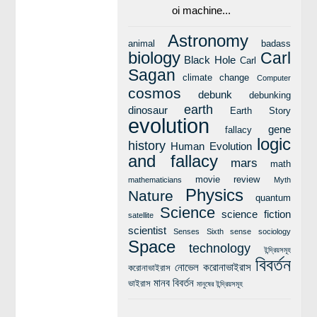
oi machine...
Astronomy
animal
badass
biology
Carl
Black Hole
Carl
Sagan
climate change
Computer
cosmos
debunk
debunking
earth
dinosaur
Earth Story
evolution
gene
fallacy
logic
history
Human Evolution
and fallacy
mars
math
movie review
mathematicians
Myth
Physics
Nature
quantum
Science
science fiction
satellite
scientist
Senses
Sixth sense
sociology
Space
technology
ইন্দ্রিয়সমূহ
বিবর্তন
নোভেল করোনাভাইরাস
করোনাভাইরাস
মানব বিবর্তন
ভাইরাস
মানুষের ইন্দ্রিয়সমূহ