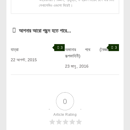
লেখালেখিও এগুলো নিয়েই।
আপনার আরো পছন্দ হতে পারে...
3
3
যাত্রা
অজানার পথে (বৈজ্ঞানিক
কল্পকাহিনী)
22 আগস্ট, 2015
23 জানু., 2016
0
Article Rating