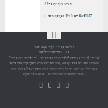
চিকিৎসাব্যবস্থার রূপকার
সহজ ব্যাখ্যায় ‘থিওরি অফ রিলেটিভিটি’
বিজ্ঞানযাত্রা কর্তৃক সর্বসত্ত্ব সংরক্ষিত
প্রযুক্তি সহায়তায়
CGIT
বিজ্ঞানযাত্রায় প্রকাশিত সকল প্রবন্ধের দায় দায়িত্ব সংশ্লিষ্ট লেখকের। যদিও বিজ্ঞানযাত্রা
কর্তৃপক্ষ সঠিক তথ্য প্রকাশ নিশ্চিত করতে সদা সচেষ্ট, এবং ভুল ধরিয়ে দিলে সেটা সংশোধনে
আমরা তৎপর। কিন্তু এরপরেও কোনো প্রবন্ধে তথ্যজনিত ভুল থেকে গেলে বিজ্ঞানযাত্রা
কর্তৃপক্ষ দায়ী থাকবে না। আপনাদের সকলের সমালোচনা কাম্য।