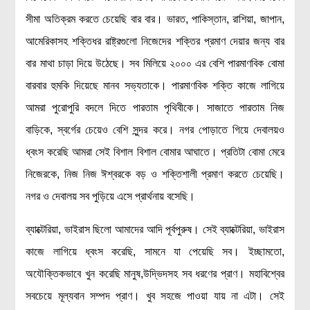
লক্ষ্য ও উদ্দেশ্য
সীমা অতিক্রম করতে চেয়েছি বার বার। ভারত, পাকিস্তান, রাশিয়া, জাপান,
যোগাযোগ
আমেরিকাসহ শক্তিধর রাষ্ট্রগুলো নিজেদের শক্তির প্রমাণ দেয়ার জন্য বার
বৈজ্ঞানিক কল্পকাহিনী
বার মাথা চাড়া দিয়ে উঠেছে। সব মিলিয়ে ২০০০ এর বেশি পারমাণবিক বোমা
লজিক এবং ফ্যালাসি
বারবার হুমকি দিয়েছে মানব সভ্যতাকে। পারমাণবিক শক্তি কাজে লাগিয়ে
রিভিউ (বই/মুভি/সিরিজ)
আমরা পুরোপুরি বদলে দিতে পারতাম পৃথিবীকে। সাজাতে পারতাম নিজ
আবিষ্কারের গল্প
বাড়িকে, স্বর্গের চেয়েও বেশি সুন্দর করে। নগর পোড়াতে গিয়ে দেবালয়ও
বিজ্ঞান নিয়ে কার্টুন
ধ্বংস করেছি আমরা সেই বিশাল বিশাল বোমার আঘাতে। প্রতিটা বোমা মেরে
বাংলাদেশের কথা
নিজেরকে, নিজ নিজ ঈশ্বরকে বড় ও শক্তিশালী প্রমাণ করতে চেয়েছি।
নগর ও দেবালয় সব পুড়িয়ে এসে প্রার্থনায় বসেছি।
ব্যাক্টেরিয়া, ভাইরাস ছিলো আমাদের আদি পূর্বপুরুষ। সেই ব্যাক্টেরিয়া, ভাইরাস
কাজে লাগিয়ে ধ্বংস করেছি, সামনে যা পেয়েছি সব। ইচ্ছামতো,
অযৌক্তিকভাবে খুন করেছি মানুষ,উদ্ভিদসহ সব ধরণের প্রাণ। মহাবিশ্বের
সবচেয়ে মূল্যবান সম্পদ প্রাণ। খুব সহজে পাওয়া যায় না এটা। সেই