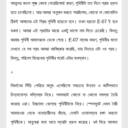
আনন্দের বদলে সূক্ষ্ম বেদনা পেয়েছিলাম! কারণ, পৃথিবীটা তত দিনে প্রায় ধ্বংস
মহাকাশ বিজ্ঞান
হতে চলেছিলো। আর আমরা অনুমান করতে পারছিলাম, কোনো না কোনোদিন
আমাদের সৌরজগৎ
ঠিকই আমাদের এই প্রিয় পৃথিবী ছাড়তে হবে। তখন হয়তো E-07 ই হবে
সৌরজগত ছাড়িয়ে
ভরসা। আমরা এই গ্রহটার আরো একটু ভালো নাম দিতে চেয়েছি। কিন্তু
বারবার পৃথিবী আমদেরকে ডেকে গেছে। E-07 নামের কারণ, পৃথিবীর মতো
সামাজিক বিজ্ঞান
দেখতে যে সব গ্রহ আমরা আবিষ্কার করেছি, তার ভিতরে এটা ৭ম গ্রহ।
অর্থনীতি
কিন্তু, পরিবেশ বিবেচনায় পৃথিবীর পরেই এটার অবস্থান।
রাষ্ট্রবিজ্ঞান
২
নৃবিজ্ঞান
সমাজতত্ত্ব
বিবর্তনের সিঁড়ি পেরিয়ে মানুষ এসেছিলো সবচেয়ে উন্নত ও জটিলভাবে
বিজ্ঞানীদের কথা
চিন্তাযোগ্য মস্তিষ্ক নিয়ে। সবসময়ই কোনো না কোনো সমস্যা তৈরি
করেছে এরা। ইচ্ছামত খেলেছে পৃথিবীটাকে নিয়ে। স্পেসস্যুট যেমন বৈরী
বাংলাদেশী বিজ্ঞানী
আবহাওয়া থেকে নভোচারীদের বাঁচায়, তেমনি ওযোনস্তর রক্ষা করতো
বিদেশী বিজ্ঞানী
পৃথিবীকে। মানুষেরা নানা ভাবে স্তরটা ধ্বংস করেছে। ধর্ম দিয়ে আলাদা
কার্ল সেগান