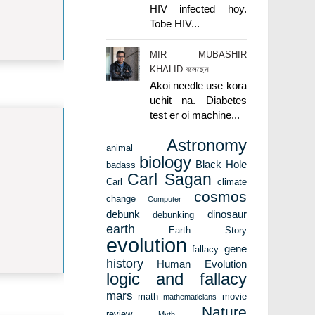
HIV infected hoy.
Tobe HIV...
MIR MUBASHIR
KHALID বলেছেন
Akoi needle use kora
uchit na. Diabetes
test er oi machine...
Astronomy
animal
biology
Black Hole
badass
Carl Sagan
Carl
climate
cosmos
change
Computer
debunk
dinosaur
debunking
earth
Earth Story
evolution
gene
fallacy
history
Human Evolution
logic and fallacy
mars
math
movie
mathematicians
Nature
review
Myth