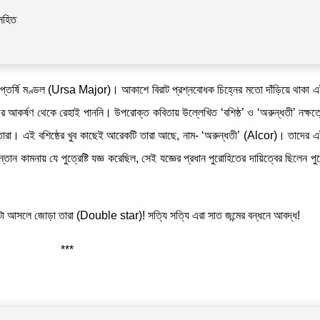
 সহিত
প্তর্ষি মণ্ডল (Ursa Major)। আকাশে বিরাট প্রশ্নবোধক চিহ্নের মতো দাঁড়িয়ে থাকা এই
কর্ষণ থেকে রেহাই পাননি। উপরোক্ত কবিতায় উল্লেখিত ‘বশিষ্ঠ’ ও ‘অরুন্ধতী’ নক্ষত্রের
্ঠ তারা। এই বশিষ্ঠের খুব কাছেই আরেকটি তারা আছে, নাম- ‘অরুন্ধতী’ (Alcor)। তাদের এ
্তান কামনায় যে পুত্রেষ্টি যজ্ঞ করেছিল, সেই যজ্ঞের প্রধান পুরোহিতের দায়িত্বের ছিলেন পু
।
 দু’টো আসলে জোড়া তারা (Double star)! সত্যি সত্যি এরা সাত জন্মের বন্ধনে আবদ্ধ!
***