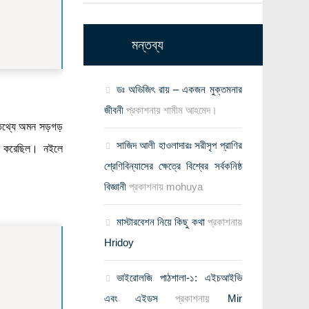
মন্তব্য
ডঃ অভিজিৎ রায় – একজন মুক্তমনার
জীবনী
প্রকাশনায়
শামীম আহমেদ।
 ও তথ্যে অমন সড়গড়
সাজিদ আলী হাওলাদারঃ সরীসৃপ প্রাণির
ভর করেছিল। নইলে
শ্রেণিবিন্যাসের ক্ষেত্রে বিশ্বের সর্বকনিষ্ঠ
বিজ্ঞানী
প্রকাশনায়
mohuya
মাস্টারবেশন নিয়ে কিছু কথা
প্রকাশনায়
Hridoy
ভাইরোলজি পাঠশালা-১: এইচআইভি
এবং এইডস
প্রকাশনায়
Mir