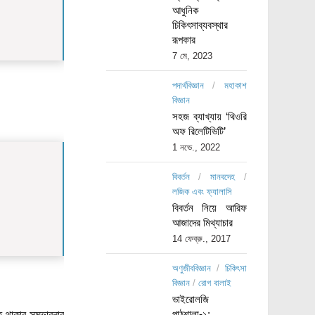
আধুনিক
চিকিৎসাব্যবস্থার
রূপকার
7 মে, 2023
পদার্থবিজ্ঞান
/
মহাকাশ
বিজ্ঞান
সহজ ব্যাখ্যায় ‘থিওরি
অফ রিলেটিভিটি’
1 নভে., 2022
বিবর্তন
/
মানবদেহ
/
লজিক এবং ফ্যালাসি
বিবর্তন নিয়ে আরিফ
আজাদের মিথ্যাচার
14 ফেব্রু., 2017
অণুজীববিজ্ঞান
/
চিকিৎসা
বিজ্ঞান
/
রোগ বালাই
ভাইরোলজি
পাঠশালা-১:
হ থাকার সম্ভাবনার