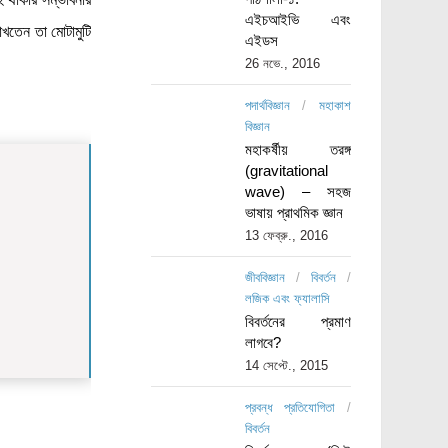
এইচআইভি এবং
াখতেন তা মোটামুটি
এইডস
26 নভে., 2016
পদার্থবিজ্ঞান
/
মহাকাশ
বিজ্ঞান
মহাকর্ষীয় তরঙ্গ
(gravitational
wave) – সহজ
ভাষায় প্রাথমিক জ্ঞান
13 ফেব্রু., 2016
জীববিজ্ঞান
/
বিবর্তন
/
লজিক এবং ফ্যালাসি
বিবর্তনের প্রমাণ
লাগবে?
14 সেপ্টে., 2015
প্রবন্ধ প্রতিযোগিতা
/
বিবর্তন