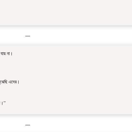
—
 যায় না।
বুঝেছি এদের।
ায়।”
—