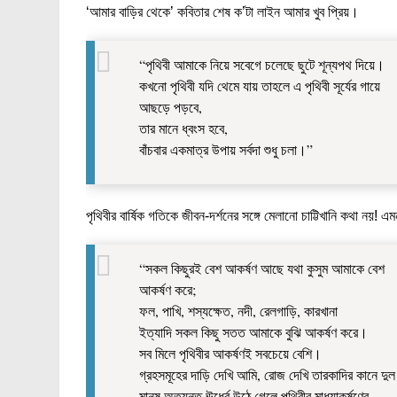
‘আমার বাড়ির থেকে’ কবিতার শেষ ক’টা লাইন আমার খুব প্রিয়।
“পৃথিবী আমাকে নিয়ে সবেগে চলেছে ছুটে শূন্যপথ দিয়ে।
কখনো পৃথিবী যদি থেমে যায় তাহলে এ পৃথিবী সূর্যের গায়ে
আছড়ে পড়বে,
তার মানে ধ্বংস হবে,
বাঁচবার একমাত্র উপায় সর্বদা শুধু চলা।”
পৃথিবীর বার্ষিক গতিকে জীবন-দর্শনের সঙ্গে মেলানো চাট্টিখানি কথা নয়
“সকল কিছুরই বেশ আকর্ষণ আছে যথা কুসুম আমাকে বেশ
আকর্ষণ করে;
ফল, পাখি, শস্যক্ষেত, নদী, রেলগাড়ি, কারখানা
ইত্যাদি সকল কিছু সতত আমাকে বুঝি আকর্ষণ করে।
সব মিলে পৃথিবীর আকর্ষণই সবচেয়ে বেশি।
গ্রহসমূহের দাড়ি দেখি আমি, রোজ দেখি তারকাদির কানে দু
মানুষ অত্যন্ত ঊর্ধ্বে উঠে গেলে পৃথিবীর মাধ্যাকর্ষণের