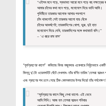
“এইসব মনে পড়ে, স্বভাবত আরো মনে পড়ে বহু নক্ষত্রের 
আমার চাঁদের কথা মনে পড়ে, মনোযোগ দিয়ে ভাবি আমি।
পৃথিবীতে তারকার আলোক আসার পথপাশে
চাঁদ থাকলেই সেই তারকার আলো যায় বেঁকে
চাঁদের আকর্ষণেই; তারকাদিগের খোপা, ভুরু, দুই হাত
মনোযোগ দিয়ে দেখি, তারকাদিগের সঙ্গে কথাবার্তা বলি।”
–
‘এ বছর মাঘ মাস’
“সূর্যগ্রহণের কালে”
কবিতায় বিনয় মজুমদার একেবারে নিখুঁতভাবে একটি স
কিন্তু দু’টো ওয়েবসাইট ঘেঁটে দেখলাম- তাঁর বর্ণিত তারিখ ‘তেসরা ফাল্গুন
এবং গ্রহণের পথ চলে গেছে ঠিক কোলকাতার উপর দিয়ে! তাঁর পর্যবেক্ষ
“সূর্যগ্রহণের কালে কিছু লেখা ভালো- এই ভেবে
আমি লিখি। আজ হল তেসরা ফাল্গুন শনিবার
তেরশো ছিয়াশি সাল। কিছুক্ষণ আগে দেখলাম