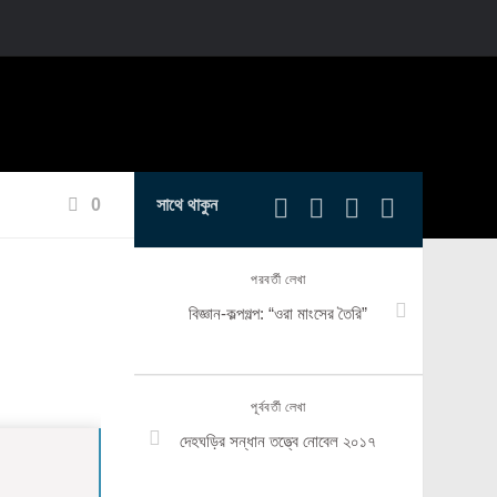
0
সাথে থাকুন
পরবর্তী লেখা
বিজ্ঞান-কল্পগল্প: “ওরা মাংসের তৈরি”
পূর্ববর্তী লেখা
দেহঘড়ির সন্ধান তত্ত্বে নোবেল ২০১৭