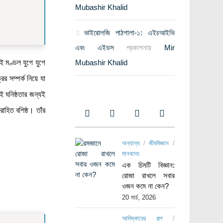
Mubashir Khalid
ভাইরোলজি পাঠশালা-১: এইচআইভি
এবং এইডস
প্রকাশনায়
Mir
 মণ্ডল যুগে যুগে
Mubashir Khalid
 সম্পর্ক নিয়ে যা
ই ঘনিষ্ঠতার জন্যই
রোহিত বশিষ্ঠ। তাঁর
অন্যান্য
/
জীববিজ্ঞান
/
মানবদেহ
এক চিমটি বিজ্ঞান:
রোজা রাখলে সবার
ওজন কমে না কেন?
20 মার্চ, 2026
আবিষ্কারের গল্প
/