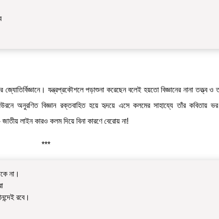
ে
 জ্যোতির্বিজ্ঞানে। যন্ত্রপ্রকৌশলে পড়াশুনা করেছেন বলেই হয়তো বিজ্ঞানের নানা তত্ত্ব
িউরনে অনুরণিত বিজ্ঞান রক্তবাহিত হয়ে হৃদয়ে এসে কলমের সাহায্যে তাঁর কবিতায় 
য়ী”- জাতীয় লাইন কারও কলম দিয়ে বিনা কারণে বেরোয় না!
***
থাকে না।
রা
নন্দেই রবে।
।