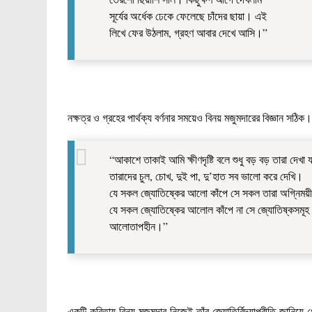
সূর্যের অর্ধেক ঢেকে ফেলেছে চাঁদের ছায়া। এই
লিখে ফের উঠলাম, গ্রহণ আবার দেখে আসি।”
নক্ষত্র ও গ্রহের পার্থক্য বর্ণনার সময়েও বিনয় মজুমদারের বিজ্ঞান সঠিক
“আকাশে তাকাই আমি ক্ষীণদৃষ্টি বলে শুধু বড় বড় তারা দেখা 
তারাদের চুল, চোখ, দুই পা, দু’হাত সব ভালো করে দেখি।
যে সকল জ্যোতিষ্কের আলো কাঁপে সে সকল তারা অগ্নিময়
যে সকল জ্যোতিষ্কের আলোল কাঁপে না সে জ্যোতিষ্কসমূহ 
আলোতাপহীন।”
একটি কবিতায় বিনয় মজুমদার নিজেই তাঁর জ্যোতির্বিদ্যাপ্রীতি জানিয়ে