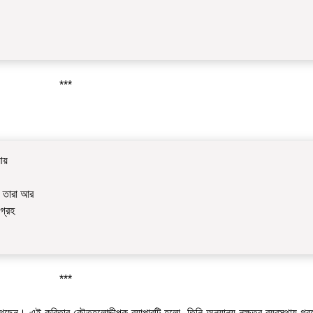
***
।
যায়
ী তারা আর
গ্রহ
***
 গেছেন। এই কবিতার কৌতূহলোদ্দীপক ব্যাপারটি হলো- তিনি অন্যান্য নক্ষত্র ব্যবস্থায় গ্র