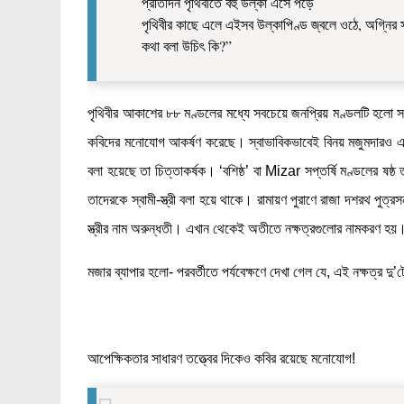
প্রতিদিন পৃথিবীতে বহু উল্কা এসে পড়ে
পৃথিবীর কাছে এলে এইসব উল্কাপিণ্ড জ্বলে ওঠে, অগ্নির
কথা বলা উচিৎ কি?”
পৃথিবীর আকাশের ৮৮ মণ্ডলের মধ্যে সবচেয়ে জনপ্রিয় মণ্ডলটি হলো স
কবিদের মনোযোগ আকর্ষণ করেছে। স্বাভাবিকভাবেই বিনয় মজুমদারও এর আ
বলা হয়েছে তা চিত্তাকর্ষক। ‘বশিষ্ঠ’ বা Mizar সপ্তর্ষি মণ্ডলের ষষ
তাদেরকে স্বামী-স্ত্রী বলা হয়ে থাকে। রামায়ণ পুরাণে রাজা দশরথ পুত্রসন
স্ত্রীর নাম অরুন্ধতী। এখান থেকেই অতীতে নক্ষত্রগুলোর নামকরণ হয়
মজার ব্যাপার হলো- পরবর্তীতে পর্যবেক্ষণে দেখা গেল যে, এই নক্ষত্র
আপেক্ষিকতার সাধারণ তত্ত্বের দিকেও কবির রয়েছে মনোযোগ!