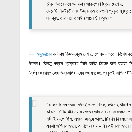
তাঁবুর ভিতরে শুয়ে অন্ধকার আকাশের বিস্তার দেখেছি,
জেনেছি নিকটবর্তী এবং উজ্জ্বলতম তারাগুলি প্রকৃত প্রস্তাব
সব গ্রহ, তারা নয়, তাপহীন আলোহীন গ্রহ।”
বিনয় মজুমদারের
কবিতায় বিজ্ঞানপ্রেম বেশ চোখে পড়ার মতো; বিশেষ করে
ছিলেন। কিন্তু প্রকৃত প্রস্তাবে তিনি কবিই ছিলেন বলে হয়তো ন
“সূর্যপরিক্রমারত জ্যোতিষ্কগুলির মধ্যে শুধু ধূমকেতু প্রকৃতই অগ্নিম
“আকাশের নক্ষত্রেরা সর্বদাই ভালো থাকে, কখনোই খারাপ 
আকাশে বশিষ্ঠ ঋষি নামক নক্ষত্র আর তার বৌ অরুন্ধতী তা
সর্বদাই ভালো ছিল, এখনো আনন্দে আছে, চিরদিন নিরাপদে আ
একথা অগ্নিরা জানে, এ বিশ্বের সব অগ্নি এই কথা জানে