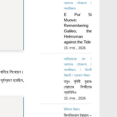
আমাদের সৌরজগৎ
/
পদার্থবিজ্ঞান
E Pur Si
Muove:
Remembering
Galileo, the
Helmsman
against the Tide
15 ফেব্রু., 2026
আবিষ্কারের গল্প
/
আমাদের সৌরজগৎ
/
পদার্থবিজ্ঞান
/
বিদেশী
 বানিয়ে লিখেছেন।
বিজ্ঞানী
/
মহাকাশ বিজ্ঞান
সূর্যগ্রহণ হয়েছিল,
তবুও পৃথিবী ঘুরবেঃ
স্রোতের বিপরীতের
গ্যালিলিও
15 ফেব্রু., 2026
চিকিৎসা বিজ্ঞান
ক্লিনিক্যাল ট্রায়াল –