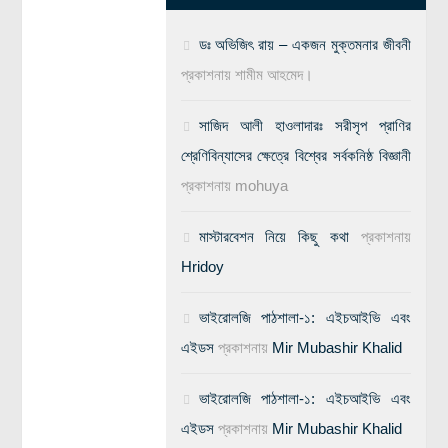
ডঃ অভিজিৎ রায় – একজন মুক্তমনার জীবনী
প্রকাশনায়
শামীম আহমেদ।
সাজিদ আলী হাওলাদারঃ সরীসৃপ প্রাণির
শ্রেণিবিন্যাসের ক্ষেত্রে বিশ্বের সর্বকনিষ্ঠ বিজ্ঞানী
প্রকাশনায়
mohuya
মাস্টারবেশন নিয়ে কিছু কথা
প্রকাশনায়
Hridoy
ভাইরোলজি পাঠশালা-১: এইচআইভি এবং
এইডস
প্রকাশনায়
Mir Mubashir Khalid
ভাইরোলজি পাঠশালা-১: এইচআইভি এবং
এইডস
প্রকাশনায়
Mir Mubashir Khalid