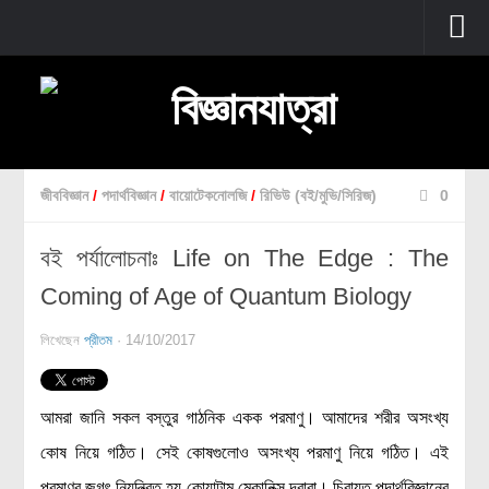
প্রচ্ছদ
বুনিয়াদি বিজ্ঞান
জীববিজ্ঞান
জীববিজ্ঞান
/
পদার্থবিজ্ঞান
/
বায়োটেকনোলজি
/
রিভিউ (বই/মুভি/সিরিজ)
0
উদ্ভিদবিজ্ঞান
বই পর্যালোচনাঃ Life on The Edge : The
প্রাণীবিজ্ঞান
Coming of Age of Quantum Biology
বিবর্তন
মানবদেহ
লিখেছেন
প্রীতম
· 14/10/2017
জেনেটিক্স
রোগ ও চিকিৎসা
আমরা জানি সকল বস্তুর গাঠনিক একক পরমাণু। আমাদের শরীর অসংখ্য
অণুজীববিজ্ঞান
কোষ নিয়ে গঠিত। সেই কোষগুলোও অসংখ্য পরমাণু নিয়ে গঠিত। এই
পদার্থবিজ্ঞান
পরমাণুর জগৎ নিয়ন্ত্রিত হয় কোয়ান্টাম মেকানিক্স দ্বারা। চিরায়ত পদার্থবিজ্ঞানের