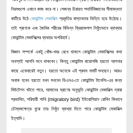
রসায়ন বিজ্ঞান
নিয়মগুলো এখানে কাজ করে না। সেজন্য চিরায়ত পদার্থিবিজ্ঞানের সীমাবদ্ধতা
গণিত
কাটিয়ে উঠে
কোয়ান্টাম মেকানিক্স
প্রকৃতির বাস্তবতার ভিত্তি হয়ে উঠেছে।
প্রায়োগিক বিজ্ঞান
তাই প্রাণকে এবং জৈবিক শরীরের বিভিন্ন ক্রিয়াকলাপ নিখুঁতভাবে ব্যাখ্যায়
কোয়ান্টাম মেকানিক্সের
ব্যবহার অপরিহার্য।
পরিবেশ বিজ্ঞান
প্রকৃতি
বিজ্ঞান সম্পর্কে একটু খোঁজ-খবর রেখে থাকলে কোয়ান্টাম মেকানিক্সের কথা
প্রাকৃতিক দুর্যোগ
অবশ্যই আপনি শুনে থাকবেন। কিন্তু কোয়ান্টাম বায়োলজি হয়তো আপনার
জলবায়ু পরিবর্তন
কাছে একেবারেই নতুন। হয়তো অনেকে এই প্রথম নামটি শুনছেন। আরও
পরিবেশ দূষণ
অবাক হবেন হয়তো যখন শুনবেন ডিএনএ-তে কোয়ান্টাম টানেলিং-এর জন্য
মিউটেশন ঘটতে পারে, আমাদের ঘ্রাণের অনুভূতি কোয়ান্টাম মেকানিক্স দ্বারা
কম্পিউটার সায়েন্স
প্রভাবিত, পরিযায়ী পাখি (migratory bird) ইউরোপিয়ান রোবিন কিভাবে
ইলেকট্রিক্যাল ইঞ্জিনিয়ারিং
চৌম্বকক্ষেত্র বুঝে তার নিখুঁত ব্যাখ্যা দিতে পারে কোয়ান্টাম মেকানিক্স
জেনেটিক ইঞ্জিনিয়ারিং
ইত্যাদি।
বায়োটেকনোলজি
দৈনন্দিন জীবনে বিজ্ঞানের প্রয়োগ