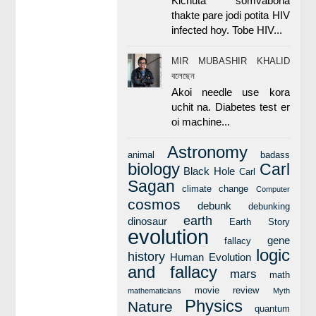
Kichuta somvabona
thakte pare jodi potita HIV
infected hoy. Tobe HIV...
MIR MUBASHIR KHALID
বলেছেন
Akoi needle use kora
uchit na. Diabetes test er
oi machine...
Astronomy
animal
badass
biology
Carl
Black Hole
Carl
Sagan
climate change
Computer
cosmos
debunk
debunking
earth
dinosaur
Earth Story
evolution
gene
fallacy
logic
history
Human Evolution
and fallacy
mars
math
movie review
mathematicians
Myth
Physics
Nature
quantum