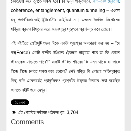
কৌতুহলী করে তুলতে সক্ষম হবে। বিচ্ছিন্ন শক্তিস্তর,
কণা-তরঙ্গ দ্বৈততা
,
বিশেষ পাতা
coherence, entanglement, quantum tunneling – এগুলো
শুধু পদার্থবিজ্ঞানেরই ইন্টারেস্টিং আইডিয়া না। এগুলো জৈবিক সিস্টেমেও
টাইমলাইন
সক্রিয় প্রভাব বিস্তার করে, জড়বস্তুর স্তুপকে প্রাণবন্ত করে তোলে।
প্রশ্নমালা
এই বইটিতে মোটামুটি শুরুর দিকে একটা প্রশ্নের অবতারণা করা হয় – “যে
অন্যান্য
বল(Force) একটি বাষ্পীয় ইঞ্জিনের ট্রেনকে নাড়াতে পারে তা কি কোনো
লেখকদের আঙিনা
জীবনকেও নাড়াতে পারে?” একটি জীবিত শরীরের কি এমন থাকে যা তাকে
প্রবেশ
নিজে নিজে চলতে সক্ষম করে তোলে? সেই শক্তি কি কোনো অতিপ্রাকৃত
নিবন্ধন
কিছু নাকি একেবারেই প্রাকৃতিক? প্রশ্নটির উত্তর কিভাবে দেয়া হয়েছিল
আপনার প্রোফাইল
জানতে বইটি পড়ে দেখুন।
বিজ্ঞানযাত্রায় লেখা জমা দেয়ার নির্দেশনাসমূহ
তথ্য ও যোগাযোগ
এই পোস্টের সর্বমোট পাঠকসংখ্যা:
3,704
বিজ্ঞানযাত্রা ম্যাগাজিন
Comments
বিজ্ঞানযাত্রা সংবাদ/বিজ্ঞপ্তি