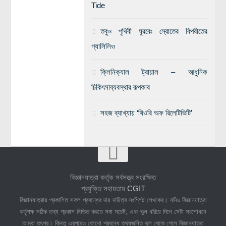
Tide
তবুও পৃথিবী ঘুরবেঃ স্রোতের বিপরীতের
গ্যালিলিও
ক্লিনিক্যাল ট্রায়াল – আধুনিক
চিকিৎসাব্যবস্থার রূপকার
সহজ ব্যাখ্যায় ‘থিওরি অফ রিলেটিভিটি’
বিজ্ঞানযাত্রা কর্তৃক সর্বসত্ত্ব সংরক্ষিত
প্রযুক্তি সহায়তায়
CGIT
বিজ্ঞানযাত্রায় প্রকাশিত সকল প্রবন্ধের দায় দায়িত্ব সংশ্লিষ্ট লেখকের। যদিও বিজ্ঞানযাত্রা
কর্তৃপক্ষ সঠিক তথ্য প্রকাশ নিশ্চিত করতে সদা সচেষ্ট, এবং ভুল ধরিয়ে দিলে সেটা সংশোধনে
আমরা তৎপর। কিন্তু এরপরেও কোনো প্রবন্ধে তথ্যজনিত ভুল থেকে গেলে বিজ্ঞানযাত্রা