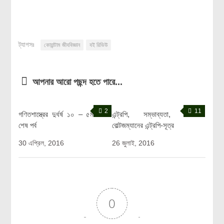
লক্ষ্য ও উদ্দেশ্য
যোগাযোগ
বৈজ্ঞানিক কল্পকাহিনী
ট্যাগসঃ
কোয়ান্টাম জীববিজ্ঞান
বই রিভিউ
লজিক এবং ফ্যালাসি
রিভিউ (বই/মুভি/সিরিজ)
আপনার আরো পছন্দ হতে পারে...
আবিষ্কারের গল্প
বিজ্ঞান নিয়ে কার্টুন
2
11
গণিতশাস্ত্রের দুর্ধর্ষ ১০ – ৫ম ও
এন্ট্রপি, সম্ভাব্যতা, এবং
বাংলাদেশের কথা
শেষ পর্ব
বোল্টজম্যানের এন্ট্রপি-সূত্র
30 এপ্রিল, 2016
26 জুলাই, 2016
0