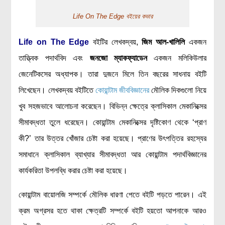
মহাকাশ বিজ্ঞান
Life On The Edge বইয়ের কভার
আমাদের সৌরজগৎ
Life on The Edge
বইটির লেখকদ্বয়,
জিম আল-খালিলি
একজন
সৌরজগত ছাড়িয়ে
তাত্ত্বিক পদার্থবিদ এবং
জনজো ম্যাকফ্যাডেন
একজন মলিকিউলার
সামাজিক বিজ্ঞান
জেনেটিকসের অধ্যাপক। তারা দুজনে মিলে তিন বছরের সাধনায় বইটি
লিখেছেন। লেখকদ্বয় বইটিতে
কোয়ান্টাম জীববিজ্ঞানের
মৌলিক দিকগুলো নিয়ে
অর্থনীতি
খুব সহজভাবে আলোচনা করেছেন। বিভিন্ন ক্ষেত্রে ক্লাসিকাল মেকানিক্সের
রাষ্ট্রবিজ্ঞান
সীমাবদ্ধতা তুলে ধরেছেন। কোয়ান্টাম মেকানিক্সের দৃষ্টিকোণ থেকে ‘প্রাণ
নৃবিজ্ঞান
কী?’ তার উত্তর খোঁজার চেষ্টা করা হয়েছে। প্রাণের উৎপত্তির রহস্যের
সমাজতত্ত্ব
সমাধানে ক্লাসিকাল ব্যাখ্যার সীমাবদ্ধতা আর কোয়ান্টাম পদার্থবিজ্ঞানের
বিজ্ঞানীদের কথা
কার্যকরিতা উপলব্ধি করার চেষ্টা করা হয়েছে।
বাংলাদেশী বিজ্ঞানী
কোয়ান্টাম বায়োলজি সম্পর্কে মৌলিক ধারণা পেতে বইটি পড়তে পারেন। এই
বিদেশী বিজ্ঞানী
ক্রম অগ্রসর হতে থাকা ক্ষেত্রটি সম্পর্কে বইটি হয়তো আপনাকে আরও
কার্ল সেগান