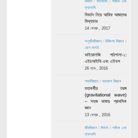
বিবর্তন
/
মানবদেহ
/
লজিক এবং
ফ্যালাসি
বিবর্তন নিয়ে আরিফ আজাদের
মিথ্যাচার
14 ফেব্রু., 2017
অণুজীববিজ্ঞান
/
চিকিৎসা বিজ্ঞান
/
রোগ বালাই
ভাইরোলজি পাঠশালা-১:
এইচআইভি এবং এইডস
26 নভে., 2016
পদার্থবিজ্ঞান
/
মহাকাশ বিজ্ঞান
মহাকর্ষীয় তরঙ্গ
(gravitational wave)
– সহজ ভাষায় প্রাথমিক
জ্ঞান
13 ফেব্রু., 2016
জীববিজ্ঞান
/
বিবর্তন
/
লজিক এবং
ফ্যালাসি