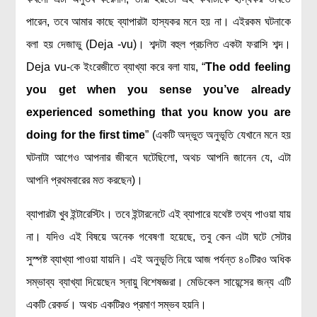
রসায়ন বিজ্ঞান
পারেন, তবে আমার কাছে ব্যাপারটা হাস্যকর মনে হয় না। এইরকম ঘটনাকে
গণিত
বলা হয় দেজাভু (Deja -vu)। শব্দটা বহুল প্রচলিত একটা ফরাসি শব্দ।
প্রায়োগিক বিজ্ঞান
Deja vu-কে ইংরেজীতে ব্যাখ্যা করে বলা যায়, “
The odd feeling
you
get when you sense you’ve already
পরিবেশ বিজ্ঞান
experienced something that you know you are
প্রকৃতি
doing for the first time
” (একটি অদ্ভুত অনুভূতি যেখানে মনে হয়
প্রাকৃতিক দুর্যোগ
ঘটনাটা আগেও আপনার জীবনে ঘটেছিলো, অথচ আপনি জানেন যে, এটা
জলবায়ু পরিবর্তন
আপনি প্রথমবারের মত করছেন)।
পরিবেশ দূষণ
ব্যাপারটা খুব ইন্টারেস্টিং। তবে ইন্টারনেটে এই ব্যাপারে যথেষ্ট তথ্য পাওয়া যায়
কম্পিউটার সায়েন্স
না। যদিও এই বিষয়ে অনেক গবেষণা হয়েছে, তবু কেন এটা ঘটে সেটার
ইলেকট্রিক্যাল ইঞ্জিনিয়ারিং
সুস্পষ্ট ব্যাখ্যা পাওয়া যায়নি। এই অনুভূতি নিয়ে আজ পর্যন্ত ৪০টিরও অধিক
জেনেটিক ইঞ্জিনিয়ারিং
সম্ভাব্য ব্যাখ্যা দিয়েছেন স্নায়ু বিশেষজ্ঞরা। মেডিকেল সায়েন্সের জন্য এটি
বায়োটেকনোলজি
একটি রেকর্ড। অথচ একটিরও প্রমাণ সম্ভব হয়নি।
দৈনন্দিন জীবনে বিজ্ঞানের প্রয়োগ