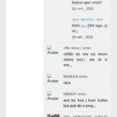
বিবর্তনের প্রমাণ লাগবে?
14 সেপ্টে., 2015
প্রবন্ধ প্রতিযোগিতা
/
বিবর্তন
বিবর্তন ১০১ (কিউ অ্যান্ড এ)
পর্ব ১
29 অক্টো., 2015
শামীম আহমেদ। বলেছেন
অভিজিৎ রায় অমর হয়ে থাকবেন
আমাদের হৃদয়ে। আজ ওঁর না
থাকা...
MOHUYA বলেছেন
nice
HRIDOY বলেছেন
ami try kori j kom korbo
but poti din e pray...