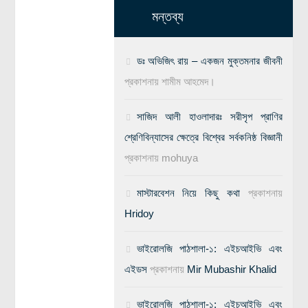
মন্তব্য
ডঃ অভিজিৎ রায় – একজন মুক্তমনার জীবনী
প্রকাশনায়
শামীম আহমেদ।
সাজিদ আলী হাওলাদারঃ সরীসৃপ প্রাণির
শ্রেণিবিন্যাসের ক্ষেত্রে বিশ্বের সর্বকনিষ্ঠ বিজ্ঞানী
প্রকাশনায়
mohuya
মাস্টারবেশন নিয়ে কিছু কথা
প্রকাশনায়
Hridoy
ভাইরোলজি পাঠশালা-১: এইচআইভি এবং
এইডস
প্রকাশনায়
Mir Mubashir Khalid
ভাইরোলজি পাঠশালা-১: এইচআইভি এবং