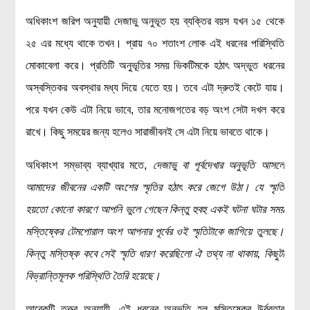
মহাকাশ বিজ্ঞান
অধিকাংশ জরিপ অনুযায়ী দেজাভু অনুভূত হয় ব্যক্তির বয়স যখন ১৫ থেকে
২৫ এর মধ্যে থাকে তখন। প্রায় ৭০ শতাংশ লোক এই ধরনের পরিস্থিতি
আমাদের সৌরজগৎ
মোকাবেলা করে। প্রতিটি অনুভূতির সময় ভিকটিমকে হঠাৎ অদ্ভুত ধরনের
সৌরজগত ছাড়িয়ে
অস্বস্তিকর অবস্থার মধ্য দিয়ে যেতে হয়। তবে এটা দ্রুতই কেটে যায়।
সামাজিক বিজ্ঞান
পরে যখন কেউ এটা নিয়ে ভাবে, তার মনোজগতের বড় অংশ সেটা দখল করে
অর্থনীতি
রাখে। কিছু সময়ের জন্য হলেও সারাজীবনই সে এটা নিয়ে ভাবতে থাকে।
রাষ্ট্রবিজ্ঞান
অধিকাংশ সম্ভাব্য ব্যাখ্যার মতে,
দেজাভু বা পূর্বদেখার অনুভূতি আসলে
নৃবিজ্ঞান
আমাদের জীবনের একটি অংশের স্মৃতির হঠাৎ করে জেগে উঠা। যে স্মৃতি
সমাজতত্ত্ব
হয়তো কোনো কারণে আপনি ভুলে গেছেন কিন্তু হুবহু একই ঘটনা ঘটার সময়
বিজ্ঞানীদের কথা
মস্তিষ্কের টেমপোরাল অংশ আপনার পূর্বের ওই স্মৃতিটাকে জাগিয়ে তুলছে।
কিন্তু মস্তিষ্ক কবে সেই স্মৃতি ধারণ করেছিলো ঐ তথ্য না থাকায়, কিছুটা
বাংলাদেশী বিজ্ঞানী
বিভ্রান্তিমূলক পরিস্থিতি তৈরি হয়েছে।
বিদেশী বিজ্ঞানী
কার্ল সেগান
আরেকটি তত্ত্ব অনুযায়ী, এই ধরনের অনুভূতি হল মস্তিষ্কের উর্বরতার