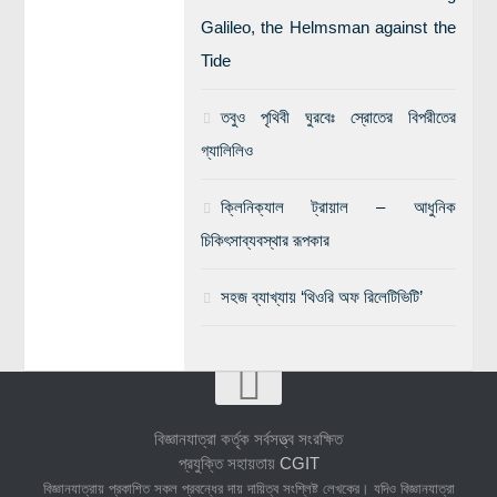
Galileo, the Helmsman against the
Tide
তবুও পৃথিবী ঘুরবেঃ স্রোতের বিপরীতের
গ্যালিলিও
ক্লিনিক্যাল ট্রায়াল – আধুনিক
চিকিৎসাব্যবস্থার রূপকার
সহজ ব্যাখ্যায় ‘থিওরি অফ রিলেটিভিটি’
বিজ্ঞানযাত্রা কর্তৃক সর্বসত্ত্ব সংরক্ষিত
প্রযুক্তি সহায়তায়
CGIT
বিজ্ঞানযাত্রায় প্রকাশিত সকল প্রবন্ধের দায় দায়িত্ব সংশ্লিষ্ট লেখকের। যদিও বিজ্ঞানযাত্রা