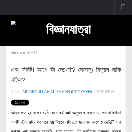
প্রচ্ছদ
বুনিয়াদি বিজ্ঞান
জীববিজ্ঞান
লজিক এবং ফ্যালাসি
উদ্ভিদবিজ্ঞান
এক মিনিট! আগে কী দেখেছি? দেজাভুঃ বিভ্রম নাকি
প্রাণীবিজ্ঞান
সত্যি?
বিবর্তন
মানবদেহ
লিখেছেন
MD ABDULLAH AL ZAMAN (PROYASH)
· 06/01/2016
জেনেটিক্স
রোগ ও চিকিৎসা
আমার মনে হয় আমার বয়সী অনেকেই এটা অনুভব করেছেন যে, কখনো কখনো
অণুজীববিজ্ঞান
একটি ঘটনা ঘটার পর মনে হয় “আরে এটা তো মনে হয় আগে দেখেছি!” যারা
পদার্থবিজ্ঞান
কখনো এটা অনুভব করেননি, তারা হয়তো এই কথাটাকে হাস্যকর ভাবতে