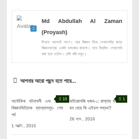
Md Abdullah Al Zaman
(Proyash)
লিখতে ভালোই লাগে। আর বিজ্ঞান নিয়ে লেখালেখির জন্য
বিজ্ঞানযাত্রা একটা চমৎকার জায়গা। তবে নিয়মিত লেখালেখি
করা হয়ে ওঠেনা। চেষ্টা করি তবুও।
আপনার আরো পছন্দ হতে পারে...
10
1
অলৌকিক ঘটনাবলী এবং তাদের
ভাইরোলজি গুজব-১: রাস্তায় ফলের
বিজ্ঞানভিত্তিক ব্যাখ্যাসমূহ- শেষ
রস খেয়ে কি এইডস সম্ভব?
পর্ব
26 নভে., 2016
1 অক্টো., 2015