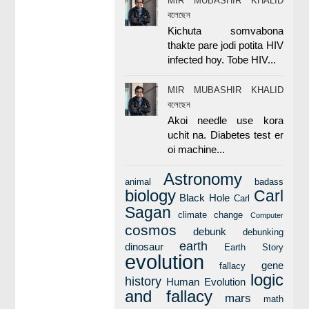
MIR MUBASHIR KHALID
বলেছেন
Kichuta somvabona
thakte pare jodi potita HIV
infected hoy. Tobe HIV...
MIR MUBASHIR KHALID
বলেছেন
Akoi needle use kora
uchit na. Diabetes test er
oi machine...
Astronomy
animal
badass
biology
Carl
Black Hole
Carl
Sagan
climate change
Computer
cosmos
debunk
debunking
earth
dinosaur
Earth Story
evolution
gene
fallacy
logic
history
Human Evolution
and fallacy
mars
math