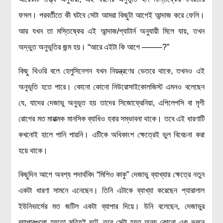
ফসল। পরবর্তীতে কী ঘটবে সেটা আমরা কিছুটা আগেই আন্দাজ করে ফেলি।
বিশেষ পাতা
আর যখন তা মস্তিষ্কের এই আন্দাজ/প্যাটার্ন অনুযায়ী মিলে যায়, তখন
টাইমলাইন
অদ্ভুত অনুভূতির জন্ম হয়। “আরে এইটা কি আগে ——–?”
প্রশ্নমালা
কিছু থিওরি বলে হেলুসিনেশন যখন নিয়ন্ত্রণের ভেতরে থাকে, তখনও এই
অন্যান্য
অনুভূতি হতে পারে। কোনো কোনো নিউরোসাইকোলজিস্ট এমনও বলেছেন
লেখকদের আঙিনা
যে, যাদের দেজাভু অনুভূত হয় তাদের সিজোফ্রেনিয়া, এপিলেপসি বা মৃগী
প্রবেশ
রোগের মত মারাত্মক মানসিক ব্যাধিও হবার সম্ভাবনা থাকে। তবে এই ধারণাটি
নিবন্ধন
কখনোই হালে পানি পায়নি। এটিকে অধিকাংশ ক্ষেত্রেই ভুল বিবেচনা করা
আপনার প্রোফাইল
হয়ে থাকে।
বিজ্ঞানযাত্রায় লেখা জমা দেয়ার নির্দেশনাসমূহ
কিছুদিন আগে অবশ্য পদার্থবিদ “মিশিও কাকু” দেজাভু ব্যাখ্যার ক্ষেত্রে নতুন
তথ্য ও যোগাযোগ
একটা ধারণা সামনে এনেছেন। তিনি এটাকে ব্যাখ্যা করেছেন প্যারালাল
বিজ্ঞানযাত্রা ম্যাগাজিন
ইউনিভার্সের মত জটিল একটা ব্যাপার দিয়ে। উনি বলেছেন, দেজাভুর
বিজ্ঞানযাত্রা সংবাদ/বিজ্ঞপ্তি
ব্যাপারগুলো হয়তো সত্যিই ঘটে, তবে সেটা হয়ত অন্য কোনো এক ভুবনে