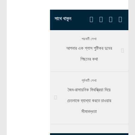
সাথে থাকুন
পরবর্তী লেখা
আপনার এক গ্লাস পুষ্টিকর দুধের
পিছনের কথা
পূর্ববর্তী লেখা
জৈব-রাসায়নিক মিথস্ক্রিয়া দিয়ে
চেতনাকে ব্যাখ্যা করতে চাওয়ার
সীমাবদ্ধতা