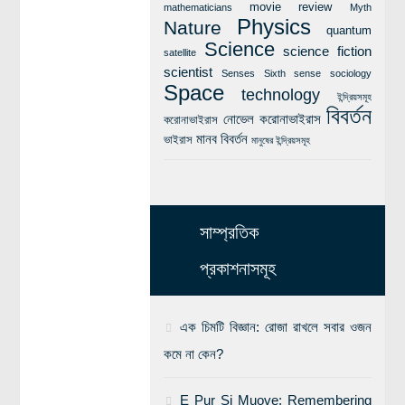
movie review
mathematicians
Myth
Physics
Nature
quantum
Science
science fiction
satellite
scientist
Senses
Sixth sense
sociology
Space
technology
ইন্দ্রিয়সমূহ
বিবর্তন
নোভেল করোনাভাইরাস
করোনাভাইরাস
মানব বিবর্তন
ভাইরাস
মানুষের ইন্দ্রিয়সমূহ
সাম্প্রতিক
প্রকাশনাসমূহ
এক চিমটি বিজ্ঞান: রোজা রাখলে সবার ওজন
কমে না কেন?
E Pur Si Muove: Remembering