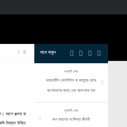
5
সাথে থাকুন
পরবর্তী লেখা
ডায়াবেটিস মেলাইটাস বা বহুমূত্র রোগঃ
বাংলাদেশের জন্য এক আশংকার নাম
পূর্ববর্তী লেখা
তা। আগে কল্পনা বা
জন ন্যাশের সংক্ষিপ্ত জীবনী
টা বিখ্যাত উক্তি