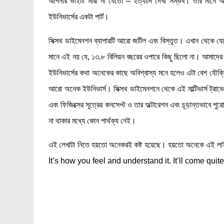
আপনার ভাইটা মারা না যেতো – ইত্যাদি দেখা সম্ভব। তার মানে
ইউনিভার্সের একটা পার্ট।
সিক্সথ ডাইমেনশন ব্যাপারটি আরো জটিল এবং বিস্তৃত। এখান থেকে যেক
মানে এই নয় যে, ১৩.৮ বিলিয়ন বছরের ওপারে কিছু ছিলো না। আমাদ
ইউনিভার্সের কথা অনেকের কাছে অবিশ্বাস্য মনে হলেও এটা বেশ যৌক্তিক।
আরো অনেক ইউনিভার্স। সিক্সথ ডাইমেনশনে থেকে এই মাল্টিভার্স ট্রাভেল 
এবং ফিজিক্সের সূত্রের কনসেপ্ট ও তার অল্টারেশন এবং চূড়ান্তভাবে পুর
না থাকার মধ্যে কোন পার্থক্য নেই।
এই লেখাটা নিতে হয়তো অনেকরই কষ্ট হয়েছে। হয়তো অনেকে এই লাইন
It’s how you feel and understand it. It’ll come quite 