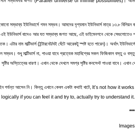
 অসীম সম্ভাবনার জগত (Parallel universe of infinite possibilities)। আমর
োনো সম্ভাব্য ইউনিভার্সে গমন সম্ভব। আমদের দৃশ্যমান ইউনিভার্স মাত্র ১৩.৮ বিলিয়ন 
ের এই ইউনিভার্স বাদেও আর যত সম্ভাব্য জগত আছে, এই ডাইমেনশনে থেকে সেগুলোতেও 
 এটার নাম মাল্টিভার্স (ইন্টারনেট/বই ঘেঁটে আরেকটু স্পষ্ট হতে পারেন)। অর্থাৎ ইউনিভার্
সম্ভব। শুধু মাল্টিভার্স না, পাওয়া যাবে প্রত্যেক মহাবিশ্বের সকল ফিজিকাল বস্তু ও বস্ত
ো সৃষ্টির অস্তিত্বের ধারণা। এখান থেকে দেখলে সমগ্র সৃষ্টির কনসেপ্ট পাওয়া যাবে। এখান থ
 পর্যন্ত আসেন নি। কিন্তু এখানে কেবল একটা কথাই খাটে, It’s not how it works
logically if you can feel it and try to, actually try to understand it.
**
Images 