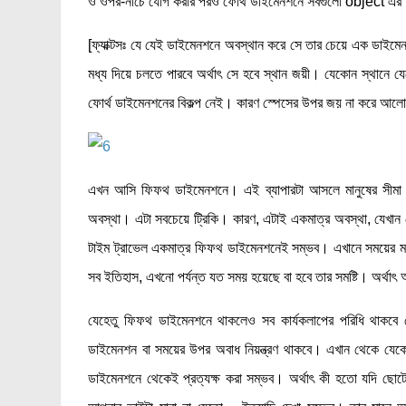
ও ওপর-নীচে যোগ করার পরও ফোর্থ ডাইমেনশনে সবগুলো object এর
[ফ্যাক্টসঃ যে যেই ডাইমেনশনে অবস্থান করে সে তার চেয়ে এক ডাইমেন
মধ্য দিয়ে চলতে পারবে অর্থাৎ সে হবে স্থান জয়ী। যেকোন স্থানে যেকো
ফোর্থ ডাইমেনশনের বিকল্প নেই। কারণ স্পেসের উপর জয় না করে আল
এখন আসি ফিফথ ডাইমেনশনে। এই ব্যাপারটা আসলে মানুষের সীমা 
অবস্থা। এটা সবচেয়ে ট্রিকি। কারণ, এটাই একমাত্র অবস্থা, যেখান
টাইম ট্রাভেল একমাত্র ফিফথ ডাইমেনশনেই সম্ভব। এখানে সময়ের ম
সব ইতিহাস, এখনো পর্যন্ত যত সময় হয়েছে বা হবে তার সমষ্টি। অর্থা
যেহেতু ফিফথ ডাইমেনশনে থাকলেও সব কার্যকলাপের পরিধি থাকবে
ডাইমেনশন বা সময়ের উপর অবাধ নিয়ন্ত্রণ থাকবে। এখান থেকে যেকো
ডাইমেনশনে থেকেই প্রত্যক্ষ করা সম্ভব। অর্থাৎ কী হতো যদি ছোটো