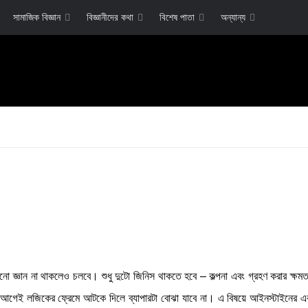
সামাজিক বিজ্ঞান
বিজ্ঞানীদের কথা
বিশেষ পাতা
অন্যান্য
নো জ্ঞান না থাকলেও চলবে। শুধু দুটো জিনিস থাকতে হবে – কল্পনা এবং গ্রহণ করার ক্ষম
 আগেই লজিকের ফ্রেমে আটকে দিলে ব্যাপারটা বোঝা যাবে না। এ বিষয়ে আইনস্টাইনের এক