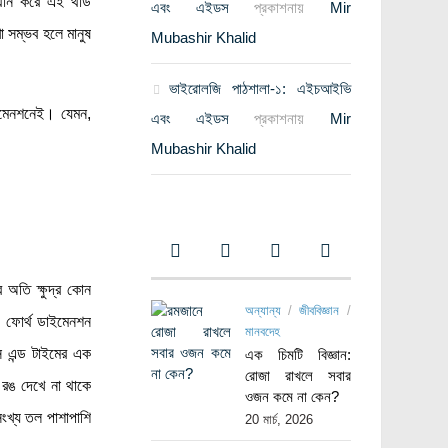
ান করে এই থার্ড
এবং এইডস
প্রকাশনায়
Mir
া সম্ভব হলে মানুষ
Mubashir Khalid
ভাইরোলজি পাঠশালা-১: এইচআইভি
াইমেনশনেই। যেমন,
এবং এইডস
প্রকাশনায়
Mir
Mubashir Khalid
র অতি ক্ষুদ্র কোন
অন্যান্য
/
জীববিজ্ঞান
/
। ফোর্থ ডাইমেনশন
মানবদেহ
স এন্ড টাইমের এক
এক চিমটি বিজ্ঞান:
রোজা রাখলে সবার
 রঙ দেখে না থাকে
ওজন কমে না কেন?
ংখ্য তল পাশাপাশি
20 মার্চ, 2026