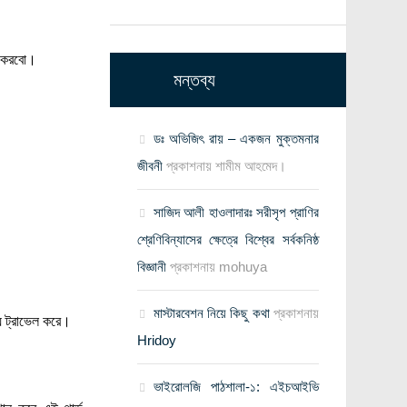
া করবো।
মন্তব্য
ডঃ অভিজিৎ রায় – একজন মুক্তমনার
জীবনী
প্রকাশনায়
শামীম আহমেদ।
সাজিদ আলী হাওলাদারঃ সরীসৃপ প্রাণির
শ্রেণিবিন্যাসের ক্ষেত্রে বিশ্বের সর্বকনিষ্ঠ
বিজ্ঞানী
প্রকাশনায়
mohuya
মাস্টারবেশন নিয়ে কিছু কথা
প্রকাশনায়
ে ট্রাভেল করে।
Hridoy
ভাইরোলজি পাঠশালা-১: এইচআইভি