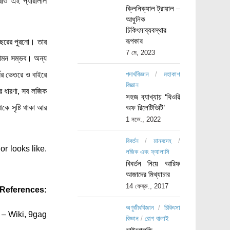
াও এই প্যারালাল
ক্লিনিক্যাল ট্রায়াল –
আধুনিক
চিকিৎসাব্যবস্থার
রূপকার
বছরের পুরনো। তার
7 মে, 2023
গমন সম্ভব। অন্য
সের ভেতরে ও বাইরে
পদার্থবিজ্ঞান
/
মহাকাশ
বিজ্ঞান
ুর ধারণা, সব লজিক
সহজ ব্যাখ্যায় ‘থিওরি
েকে সৃষ্টি থাকা আর
অফ রিলেটিভিটি’
1 নভে., 2022
বিবর্তন
/
মানবদেহ
/
 or looks like.
লজিক এবং ফ্যালাসি
বিবর্তন নিয়ে আরিফ
আজাদের মিথ্যাচার
14 ফেব্রু., 2017
*References:
অণুজীববিজ্ঞান
/
চিকিৎসা
– Wiki, 9gag
বিজ্ঞান
/
রোগ বালাই