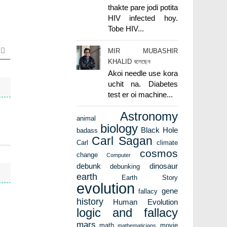
thakte pare jodi potita
HIV infected hoy.
Tobe HIV...
MIR MUBASHIR
KHALID বলেছেন
Akoi needle use kora
uchit na. Diabetes
test er oi machine...
Astronomy
animal
biology
Black Hole
badass
Carl Sagan
Carl
climate
cosmos
change
Computer
debunk
dinosaur
debunking
earth
Earth Story
evolution
gene
fallacy
history
Human Evolution
logic and fallacy
mars
math
movie
mathematicians