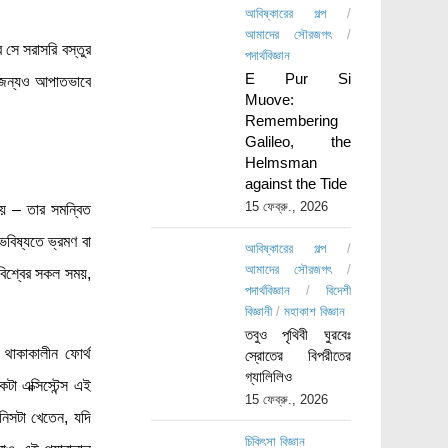
আবিষ্কারের গল্প
/
আমাদের সৌরজগৎ
/
সে সরাসরি বস্তুর
পদার্থবিজ্ঞান
E Pur Si
এর জন্যও আপাতভাবে
Muove:
Remembering
Galileo, the
Helmsman
against the Tide
15 ফেব্রু., 2026
য় – তার সমন্বিত
বিষ্যতে ভ্রমণ বা
আবিষ্কারের গল্প
/
আমাদের সৌরজগৎ
/
িশ্বের সকল সময়,
পদার্থবিজ্ঞান
/
বিদেশী
বিজ্ঞানী
/
মহাকাশ বিজ্ঞান
তবুও পৃথিবী ঘুরবেঃ
থাকাকালীন ফোর্থ
স্রোতের বিপরীতের
গ্যালিলিও
 এক্সিস্টেন্স এই
15 ফেব্রু., 2026
নিসটা খেতেন, যদি
চিকিৎসা বিজ্ঞান