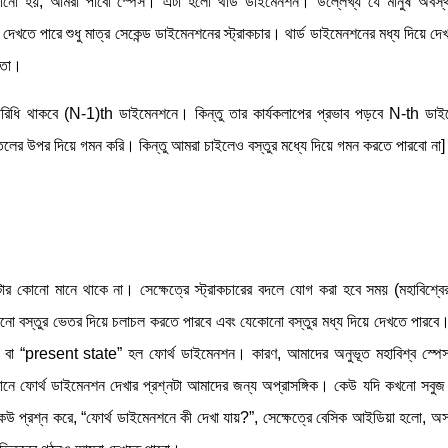
ানো হয়, আমরা পাবো স্পেস। এটা হলো থার্ড ডাইমেনশন। উল্লেখ্য যে মানুষ অবস্থ
তে পারে শুধু মাত্র সেকেন্ড ডাইমেনশনের স্ট্রাকচার। থার্ড ডাইমেনশনের মধ্য দিয়ে দেখ
রতো।
র পরিধি থাকবে (N-1)th ডাইমেনশনে। কিন্তু তার কার্যকলাপের প্রভাব পড়বে N-th ড
তলের উপর দিয়ে গমন করি। কিন্তু আমরা চাইলেও বস্তুর মধ্যে দিয়ে গমন করতে পারবো না]
রটার কোনো মানে থাকে না। সেক্ষেত্রে স্ট্রাকচারের বদলে যোগ করা হবে সময় (মহাবিশ্বে
েকোনো বস্তুর ভেতর দিয়ে চলাচল করতে পারবে এবং যেকোনো বস্তুর মধ্য দিয়ে দেখতে পারবে
মান” বা “present state” হল ফোর্থ ডাইমেনশন। কারণ, আমাদের অনুভূত মহাবিশ্ব স্পে
নে ফোর্থ ডাইমেনশন দেখার প্রশ্নটা আমাদের জন্য অপ্রাসঙ্গিক। কেউ যদি কখনো সবুজ
 প্রশ্ন করে, “ফোর্থ ডাইমেনশনে কী দেখা যায়?”, সেক্ষেত্রে বেসিক আইডিয়া হলো, অস