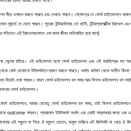
 ভিতরের গঠনও আমরা দেখতে পাবো।
শন নীচে চলাচল করতে পারবে এবং দেখতে পারবে। সেক্ষেত্রে যে ফোর্থ ডাইমেনশনে থাকবে 
ন মুহুর্তে সে যেতে পারবে। সুতরাং ইন্টারস্টেলার তো বটেই, ইন্টারগ্যালাক্টিক ট্রাভেল 
োর গতিতেও এই ট্রাভেলগুলোতে এক মানব জীবন অতিবাহিত হয়ে যাবে]
বা সেন্সের বাইরে। এই ডাইমেনশন হলো ফোর্থ ডাইমেনশন এবং এই মহাবিশ্বের যত সম
 থেকে কেউ যেকোনো টাইমলাইনে ভ্রমণ করতে পারবে। অর্থাৎ বর্তমান থেকে অতীত কিংবা ভ
ধ্য দিয়েই দেখা সম্ভব। কারণ ফোর্থ ডাইমেনশন হল সময় আর ফিফথ ডাইমেনশন হল মহাব
ৎ অসংখ্য ফোর্থ ডাইমেনশন।
 ফোর্থ ডাইমেনশনে, আবার যেহেতু ফোর্থ ডাইমেনশন হল সময়, তাই ফিফথ ডাইমেনশনে 
নো outcome সম্ভব। প্যারালাল ইউনিভার্স অর্থাৎ এক একটা সম্ভাবনার জন্য এক একটা
বেলায় এই স্কুলে না গিয়ে ঐ স্কুলে যেতেন, অমুক তারিখে এই জিনিসটা না খেয়ে ঐ জি