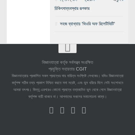
চিকিৎসাব্যবস্থার রূপকার
সহজ ব্যাখ্যায় ‘থিওরি অফ রিলেটিভিটি’
বিজ্ঞানযাত্রা কর্তৃক সর্বসত্ত্ব সংরক্ষিত
প্রযুক্তি সহায়তায়
CGIT
বিজ্ঞানযাত্রায় প্রকাশিত সকল প্রবন্ধের দায় দায়িত্ব সংশ্লিষ্ট লেখকের। যদিও বিজ্ঞানযাত্রা
কর্তৃপক্ষ সঠিক তথ্য প্রকাশ নিশ্চিত করতে সদা সচেষ্ট, এবং ভুল ধরিয়ে দিলে সেটা সংশোধনে
আমরা তৎপর। কিন্তু এরপরেও কোনো প্রবন্ধে তথ্যজনিত ভুল থেকে গেলে বিজ্ঞানযাত্রা
কর্তৃপক্ষ দায়ী থাকবে না। আপনাদের সকলের সমালোচনা কাম্য।