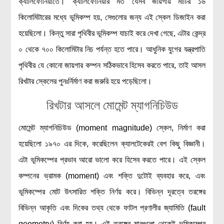
ক্যালিফোর্নিয়াতে। ক্যালিফোর্নিয়ার মত যেসব জায়গায় মাটির ১৬
কিলোমিটারের মধ্যে ভূমিকম্প হয়, সেগুলোর জন্য এই স্কেল ডিজাইন করা
হয়েছিলো। কিন্তু সারা পৃথিবীর ভূমিকম্প যাচাই করে দেখা গেছে, এটার কেন্দ্র
০ থেকে ৭০০ কিলোমিটার নিচ পর্যন্ত হতে পারে। আধুনিক যুগের যন্ত্রপাতি
পৃথিবীর যে কোনো জায়গার কম্পন সঠিকভাবে হিসেব করতে পারে, তাই আসল
রিখটার স্কেলের পুনঃর্নির্মাণ করা জরুরি হয়ে পড়েছিলো।
রিখটার আসলে মোমেন্ট ম্যাগনিচিউড
মোমেন্ট ম্যাগনিচিউড (moment magnitude) স্কেল, নির্মাণ করা
হয়েছিলো ১৯৭০ এর দিকে, করেছিলেন ক্যালটেকেরই বেশ কিছু বিজ্ঞানী।
এটা ভূমিকম্পের প্রভাব আরো ভালো করে হিসেব করতে পারে। এই স্কেল
কম্পনের ভ্রামক (moment) এবং শক্তি দুটোই ব্যবহার করে, এবং
ভূমিকম্পের মোট উৎসারিত শক্তি নির্ণয় করে। বিভিন্ন দূরত্বে তরঙ্গের
বিভিন্ন আকৃতি এবং দিকের তথ্য থেকে ফাটল প্রণালীর জ্যামিতি (fault
geometry) নির্ণয় করা হয়। এই তরঙ্গের মানগুলো থেকেই ভূমিকম্পের