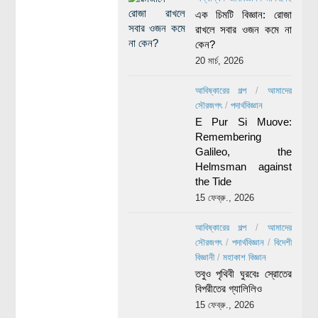
এক চিমটি বিজ্ঞান: রোজা
রাখলে সবার ওজন কমে না
কেন?
20 মার্চ, 2026
আবিষ্কারের গল্প
/
আমাদের
সৌরজগৎ
/
পদার্থবিজ্ঞান
E Pur Si Muove:
Remembering
Galileo, the
Helmsman against
the Tide
15 ফেব্রু., 2026
আবিষ্কারের গল্প
/
আমাদের
সৌরজগৎ
/
পদার্থবিজ্ঞান
/
বিদেশী
বিজ্ঞানী
/
মহাকাশ বিজ্ঞান
তবুও পৃথিবী ঘুরবেঃ স্রোতের
বিপরীতের গ্যালিলিও
15 ফেব্রু., 2026