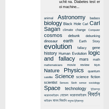
uchit na. Diabetes test er
oi machine...
Astronomy
animal
badass
biology
Carl
Black Hole
Carl
Sagan
climate change
Computer
cosmos
debunk
debunking
earth
dinosaur
Earth Story
evolution
gene
fallacy
logic
history
Human Evolution
and fallacy
mars
math
movie review
mathematicians
Myth
Physics
Nature
quantum
Science
science fiction
satellite
scientist
Senses
Sixth sense
sociology
Space
technology
ইন্দ্রিয়সমূহ
বিবর্তন
নোভেল করোনাভাইরাস
করোনাভাইরাস
মানব বিবর্তন
ভাইরাস
মানুষের ইন্দ্রিয়সমূহ