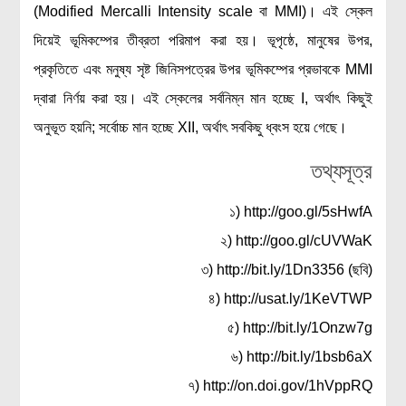
(Modified Mercalli Intensity scale বা MMI)। এই স্কেল
দিয়েই ভূমিকম্পের তীব্রতা পরিমাপ করা হয়। ভূপৃষ্ঠে, মানুষের উপর,
প্রকৃতিতে এবং মনুষ্য সৃষ্ট জিনিসপত্রের উপর ভূমিকম্পের প্রভাবকে MMI
দ্বারা নির্ণয় করা হয়। এই স্কেলের সর্বনিম্ন মান হচ্ছে I, অর্থাৎ কিছুই
অনুভূত হয়নি; সর্বোচ্চ মান হচ্ছে XII, অর্থাৎ সবকিছু ধ্বংস হয়ে গেছে।
তথ্যসূত্র
১) http://goo.gl/5sHwfA
২) http://goo.gl/cUVWaK
৩) http://bit.ly/1Dn3356 (ছবি)
৪) http://usat.ly/1KeVTWP
৫) http://bit.ly/1Onzw7g
৬) http://bit.ly/1bsb6aX
৭) http://on.doi.gov/1hVppRQ