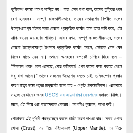
ভূমিকম্প কারো পাপের শাস্তি নয়। যারা এসব কথা বলে, তাদের যুক্তির ধরন
বিশেষ পাতা
বেশ হাস্যকর। সম্পূর্ণ কাকতালীয়ভাবে, তাদের মতাদর্শের বিপরীত দলের
টাইমলাইন
উল্লেখযোগ্য ঘটনার সময় কোনো প্রাকৃতিক দুর্যোগ হলে তারা দাবি করে, এটা
প্রশ্নমালা
নাকি ওদের আচরণের শাস্তি। আবার যখন, সম্পূর্ণ কাকতালীয়ভাবে, ওদের
অন্যান্য
কোনো উল্লেখযোগ্য উৎসবে প্রাকৃতিক দুর্যোগ আসে, সেটাকে কেন যেন
নিজের ঘাড়ে নেয় না। তখনো অন্যদের ওপরেই চাপিয়ে দিয়ে বলে –
লেখকদের আঙিনা
“দিনকাল খারাপ চলে এসেছে, ঘোর কলিকাল! এখন ভালো কাজ করতে গেলে
প্রবেশ
শুধু বাধা আসে।” তাদের সকলের উদ্দেশ্যে বলতে চাই, ভূমিকম্পের প্রধান
নিবন্ধন
কারণ মাত্র দুটো শব্দের মাধ্যমেই জানা যায় – প্লেট টেকটোনিকস। একেবারে
আপনার প্রোফাইল
সহজে বোঝানোর জন্য
USGS এর আণ্ডাবাচ্চা সেকশনের
সহায়তা নিচ্ছি।
বিজ্ঞানযাত্রায় লেখা জমা দেয়ার নির্দেশনাসমূহ
মানে, এটা দিয়ে ওরা বাচ্চাদেরকে বোঝায়। আপনিও বুঝবেন, আশা করি।
তথ্য ও যোগাযোগ
বিজ্ঞানযাত্রা ম্যাগাজিন
গোলাকার এই পৃথিবী প্রস্থচ্ছেদ করলে চারটা অংশ পাওয়া যায়। সবার ওপরে
বিজ্ঞানযাত্রা সংবাদ/বিজ্ঞপ্তি
খোসা (Crust), এর নিচে বহিঃআবরণ (Upper Mantle), এর নিচে