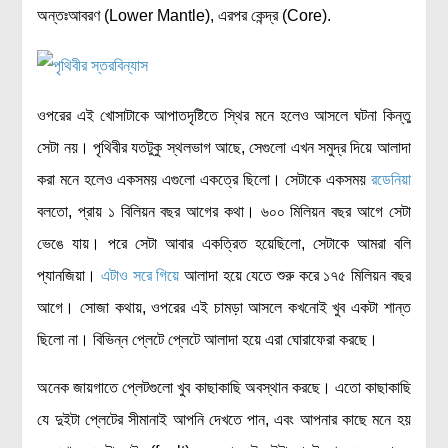
লক্ষ্য ও উদ্দেশ্য
অন্তঃআবরণ (Lower Mantle), এরপর কেন্দ্র (Core).
যোগাযোগ
বৈজ্ঞানিক কল্পকাহিনী
লজিক এবং ফ্যালাসি
ওপরের এই খোসাটাকে আপাতদৃষ্টিতে স্থির মনে হলেও আসলে ঘটনা কিন্তু
রিভিউ (বই/মুভি/সিরিজ)
সেটা নয়। পৃথিবীর যতটুকু স্থলভাগ আছে, সেগুলো এখন সমুদ্র দিয়ে আলাদা
আবিষ্কারের গল্প
করা মনে হলেও একসময় এগুলো একত্রে ছিলো। সেটাকে একসময়
রডেনিয়া
বিজ্ঞান নিয়ে কার্টুন
বলতো, প্রায় ১ বিলিয়ন বছর আগের কথা। ৬০০ মিলিয়ন বছর আগে সেটা
বাংলাদেশের কথা
ভেঙে যায়। পরে সেটা আবার একত্রিত হয়েছিলো, সেটাকে আমরা বলি
প্যানজিয়া।
এটাও সরে গিয়ে
আলাদা হয়ে যেতে শুরু করে ১৭৫ মিলিয়ন বছর
আগে। সোজা কথায়, ওপরের এই চামড়া আসলে কখনোই খুব একটা শান্ত
ছিলো না। বিভিন্ন প্লেটে প্লেটে আলাদা হয়ে এরা ঘোরাফেরা করছে।
অনেক জায়গাতে প্লেটগুলো খুব কাছাকাছি অবস্থান করছে। এতো কাছাকাছি
যে দুইটা প্লেটের সীমানাই আপনি দেখতে পান, এবং আপনার কাছে মনে হয়