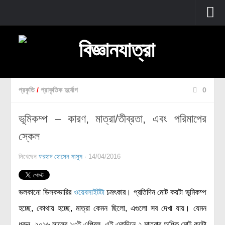
প্রচ্ছদ
বুনিয়াদি বিজ্ঞান
জীববিজ্ঞান
প্রকৃতি
/
প্রাকৃতিক দুর্যোগ
0
উদ্ভিদবিজ্ঞান
ভূমিকম্প – কারণ, মাত্রা/তীব্রতা, এবং পরিমাপের
প্রাণীবিজ্ঞান
স্কেল
বিবর্তন
মানবদেহ
লিখেছেন
ফরহাদ হোসেন মাসুম
· 14/04/2016
জেনেটিক্স
রোগ ও চিকিৎসা
ভলকানো ডিসকভারির
ওয়েবসাইটটা
চমৎকার। প্রতিদিন মোট কয়টা ভূমিকম্প
অণুজীববিজ্ঞান
হচ্ছে, কোথায় হচ্ছে, মাত্রা কেমন ছিলো, এগুলো সব দেখা যায়। যেমন
পদার্থবিজ্ঞান
ধরুন, ২০১৬ সালের ১৩ই এপ্রিল, এই একদিনে ২ মাত্রার অধিক মোট কয়টা