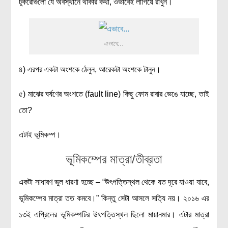
টুকরোগুলো যে অবস্থানে থাকার কথা, ওভাবেই লাগিয়ে রাখুন।
এভাবে…
৪) এরপর একটা অংশকে ঠেলুন, আরেকটা অংশকে টানুন।
৫) মাঝের ঘর্ষণের অংশতে (fault line) কিছু ফোম রাবার ভেঙে যাচ্ছে, তাই
তো?
এটাই ভূমিকম্প।
ভূমিকম্পের মাত্রা/তীব্রতা
একটা সাধারণ ভুল ধারণা হচ্ছে – “উৎপত্তিস্থল থেকে যত দূরে যাওয়া যাবে,
ভূমিকম্পের মাত্রা তত কমবে।” কিন্তু সেটা আসলে সত্যি নয়। ২০১৬ এর
১৩ই এপ্রিলের ভূমিকম্পটির উৎপত্তিস্থল ছিলো মায়ানমার। এটার মাত্রা