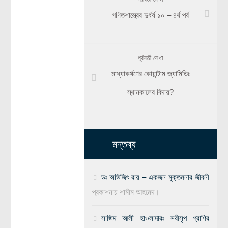
গণিতশাস্ত্রের দুর্ধর্ষ ১০ – ৪র্থ পর্ব
পূর্ববর্তী লেখা
মাধ্যাকর্ষণের কোয়ান্টাম জ্যামিতিঃ
স্থানকালের বিদায়?
মন্তব্য
ডঃ অভিজিৎ রায় – একজন মুক্তমনার জীবনী
প্রকাশনায়
শামীম আহমেদ।
সাজিদ আলী হাওলাদারঃ সরীসৃপ প্রাণির