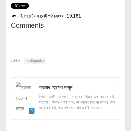
এই পোস্টের সর্বমোট পাঠকসংখ্যা:
19,161
Comments
ট্যাগসঃ
earthquake
ফরহাদ হোসেন মাসুম
বিজ্ঞান একটা অন্বেষণ, সত্যের। বিজ্ঞান এক ধরনের চর্চা,
সততার। বিজ্ঞান একটা শপথ, না জেনেই কিছু না বলার। সেই
অন্বেষণ, চর্চা, আর শপথ মনে রাখতে চাই সবসময়।