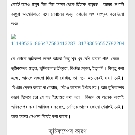
কোর্টে বসেও মানুষ নিজ নিজ আসন থেকে ছিটকে পড়েছে। আমার নেপালি
মহাকাশ বিজ্ঞান
বন্ধুরা আমেরিকাতে বসে নেপালের জন্য ত্রাণের অর্থ সংগ্রহ করেছিলো
আমাদের সৌরজগৎ
তখন।
সৌরজগত ছাড়িয়ে
সামাজিক বিজ্ঞান
অর্থনীতি
যে কোনো ভূমিকম্প হলেই আমরা কিছু শব্দ খুব বেশি শুনতে পাই, যেমন –
রাষ্ট্রবিজ্ঞান
ভূমিকম্পের মাত্রা, ভূমিকম্পের তীব্রতা, রিখটার স্কেল, ইত্যাদি। কিন্তু কথা
নৃবিজ্ঞান
হচ্ছে, আসলে এগুলো দিয়ে কী বোঝায়, তা নিয়ে অনেকেরই ধারণা নেই।
সমাজতত্ত্ব
রিখটার স্কেল বলতে যা বোঝায়, সেটাও আসলে রিখটার নয়। আর ভূমিকম্পের
কারণ হিসেবে তো যে যার ইচ্ছামত কথা বলে। বিজ্ঞান যে অনেক আগেই
বিজ্ঞানীদের কথা
ভূমিকম্পের কারণ আবিষ্কার করেছে, সেদিকে তাদের কোনো খেয়ালই নেই।
বাংলাদেশী বিজ্ঞানী
আজ আমরা সেগুলো নিয়েই কথা বলবো।
বিদেশী বিজ্ঞানী
ভূমিকম্পের কারণ
কার্ল সেগান