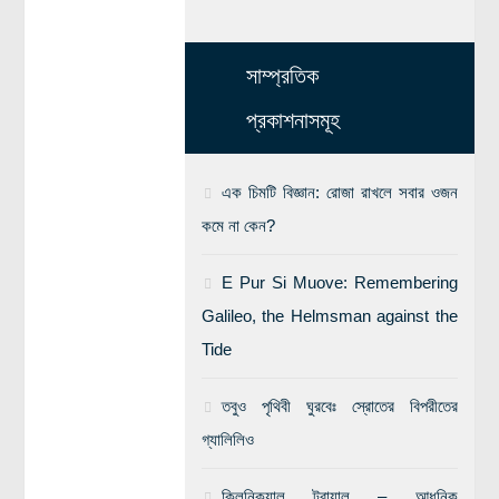
সাম্প্রতিক
প্রকাশনাসমূহ
এক চিমটি বিজ্ঞান: রোজা রাখলে সবার ওজন
কমে না কেন?
E Pur Si Muove: Remembering
Galileo, the Helmsman against the
Tide
তবুও পৃথিবী ঘুরবেঃ স্রোতের বিপরীতের
গ্যালিলিও
ক্লিনিক্যাল ট্রায়াল – আধুনিক