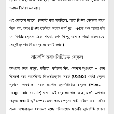
ভ্রামক নির্ধারণ করা হয়।
এই স্কেলের মানকে এডজাস্ট করা হয়েছিলো, যাতে রিখটার স্কেলের সাথে
মিলে যায়, কারণ রিখটার ততদিনে অনেক জনপ্রিয়। এখনো যখন আমরা বলি
যে, রিখটার স্কেলে এতো মাত্রা, তখন কিন্তু আসলে আমরা মডিফায়েড
মোমেন্ট ম্যাগনিচিউড স্কেলের কথাই বলছি।
মার্কেলি ম্যাগনিচিউড স্কেল
কম্পনের উৎস, মাত্রা, গভীরতা, ফাটলের দিক, এলাকার স্থাপত্য – এসব
বিবেচনা করে আমেরিকার জিওলজিক্যাল সার্ভে (USGS) একটা স্কেল
প্রণয়ন করেছিলো, যাকে মার্কেলি ম্যাগনিচিউড স্কেল (Mercalli
magnitude scale) বলে। এই স্কেলের কাজ হচ্ছে, একটা এলাকার
মানুষের ওপর ঐ ভূমিকম্পের কেমন প্রভাব পড়বে, সেটা পরিমাপ করা। এটার
একটা সংস্কারকৃত সংস্করণ হচ্ছে মডিফায়েড মার্কেলি ইন্টেনসিটি স্কেল