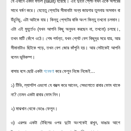
যে এখানে একটা ফাটল (fault) হয়েছে। এই দুইটা প্লেট যখন একে অপরের
সাথে ঘর্ষণ করে। যেহেতু প্লেটের সীমানাটা অন্য জায়গার তুলনায় অসমান বা
উঁচুনিচু, এটা আটকে যায়। কিন্তু প্লেটের বাকি অংশ কিন্তু তখনো চলমান।
এটা এই মুহূর্তেও (যখন আপনি কিছু অনুভব করছেন না, তখনো) চলছে।,
তখন মাটি কেঁপে ওঠে। শেষ পর্যন্ত, যখন প্লেট বেশ কিছুদূর সরে যায়, আর
সীমানাটাও ছিটকে পড়ে, তখন বেশ জোর কাঁপুনি হয়। আর সেটাকেই আপনি
বলেন ভূমিকম্প।
বাসায় বসে ছোট্ট একটা
গবেষণা
করে ফেলুন নিজে নিজেই…
১) টিভি, ল্যাপটপ এগুলো যে বাক্সে করে আনেন, সেগুলোতে রাবার ফোম থাকে
না? তেমন একটা রাবার ফোম নিন।
২) মাঝখান থেকে ভেঙে ফেলুন।
৩) এরপর একটা টেবিলের ওপর দুটো অংশকেই রাখুন, ভাঙার আগে