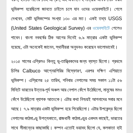
রসায়ন বিজ্ঞান
ভূমিকম্প হয়েছিলো জানতে চাইলে চলে যান ওদের ওয়েবসাইটে। গেলে
গণিত
দেখবেন, মোট ভূমিকম্পের সংখ্যা ১৩০ এর মত। একই তথ্য USGS
প্রায়োগিক বিজ্ঞান
(United States Geological Survey) এর
ওয়েবসাইটে
গেলেও
পাবেন। বাংলা নববর্ষের ঠিক আগের দিনেই ৬.৯ মাত্রার একটা ভূমিকম্প
পরিবেশ বিজ্ঞান
হয়েছে, এটা অনেকেই জানেন, স্থানীয়রা অনুভবও করেছেন ভালোভাবেই।
প্রকৃতি
প্রাকৃতিক দুর্যোগ
২০১৫ সালের এপ্রিলও কিন্তু ভূ-তাত্ত্বিকদের জন্য ব্যস্ত ছিলো। প্রথমে
জলবায়ু পরিবর্তন
চিলির Calbuco আগ্নেয়গিরির বিস্ফোরণ, এরপর দক্ষিণ এশিয়াতে
পরিবেশ দূষণ
ভূমিকম্প। এপ্রিলের ২৫ তারিখ, শনিবার নেপালের সময় সকাল ১১টা ৫৬
মিনিটে ভারতের উত্তর-পূর্ব অঞ্চল আর নেপাল কেঁপে উঠেছিলো, মানুষের মনও
কম্পিউটার সায়েন্স
কেঁপে উঠেছিলো ব্যাপক আতংকে। এটার কথা নিশ্চয়ই আপনাদের সবার মনে
ইলেকট্রিক্যাল ইঞ্জিনিয়ারিং
আছে। ৭.৯ মাত্রার একটা ভূমিকম্প হয়ে গিয়েছিলো। এটার উপকেন্দ্র ছিলো
জেনেটিক ইঞ্জিনিয়ারিং
নেপালের কাঠমাণ্ডু উপত্যকাতে, রাজধানী কাঠমাণ্ডুর একদম কাছেই, ভারতের
বায়োটেকনোলজি
সাথে সীমান্তের কাছাকাছি। কম্পন এতোই ভয়াবহ ছিলো যে, কলকাতা হাই
দৈনন্দিন জীবনে বিজ্ঞানের প্রয়োগ