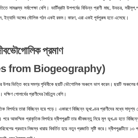
ে সামঞ্জস্য সর্বাপেক্ষা বেশি। ভার্টিব্রাটা উপপর্বের বিভিন্ন প্রাণী মাছ, উভচর, সরীসৃপ,
ান, ইত্যাদি অঙ্গের মৌলিক গঠন একই রকম। কারণ, এরা একই পূর্বপুরুষ হতে এসেছে।
ীবভৌগোলিক প্রমাণ
es from Biogeography)
র উপর ভিত্তি করে সমগ্র পৃথিবীকে ছয়টি ভৌগোলিক অঞ্চলে ভাগ করেন। ছয়টি অঞ্চলের জ
দক্ষিণ গোলার্ধের প্রাণীদের বৈচিত্র্য বেশি।
ক বিপর্যয়ে তারা বিচ্ছিন্ন হয়ে পড়ে। একারণে বিচ্ছিন্ন ভূখণ্ডের প্রাণীদের মধ্যে সাদৃশ্
রে আকস্মিক প্রাকৃতিক বিপর্যয়ে দ্বীপপুঞ্জটি তার জীবজন্তু নিয়ে মূল ভূখণ্ড হতে বিচ্ছ
শের প্রভাবে নিজস্ব ধারায় বিবর্তিত হয়ে নতুন প্রজাতি সৃষ্টি করে। দ্বীপপুঞ্জটিতে ১৩ প্