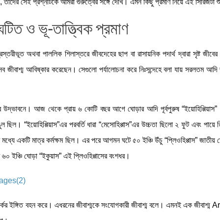
ন, তাদের সেই প্রশ্নটিকে আমরা গুরুত্বের সঙ্গে দেখি। এমন কিছু প্রমাণ নিয়ে এই সিরিজটা শ
ঘটিত ও ভূ-তাত্ত্বিক প্রমাণ
স্তরীভূত অথবা পাললিক শিলাস্তরে জীবদেহের ছাপ বা রাসায়নিক পদার্থ দ্বারা সৃষ্ট জীবে
র যেসব জীবাশ্ম আবিষ্কার করেছেন। সেগুলো পর্যালোচনা করে নিঃসন্দেহে বলা যায় সরলতম আদি 
ড়ার উদ্ভাবনে। আজ থেকে প্রায় ৬ কোটি বছর আগে ঘোড়ার আদি পূর্বপুরুষ “ইয়োহিপ্পিয়াস” প্
 ছিল। “ইয়োহিপ্পিয়াস”এর পরবর্তি ধারা “মেসোহিপ্পাস”এর উচ্চতা ছিলো ২ ফুট এবং পায়ে 
ের মধ্যে একটি মাত্র কর্মক্ষম ছিল। এর পরে আগমন ঘটে ৫০ ইঞ্চি উঁচু “প্লিওহিপ্পাস” জাতী
৬০ ইঞ্চি ঘোড়া “ইকুয়াস” এই প্লিওহিপ্পাসের বংশধর।
সম্পর্কের ইঙ্গিত বহন করে। এধরনের জীবাশ্মকে সংযোগকারী জীবাশ্ম বলে। এমনই এক জীবাশ