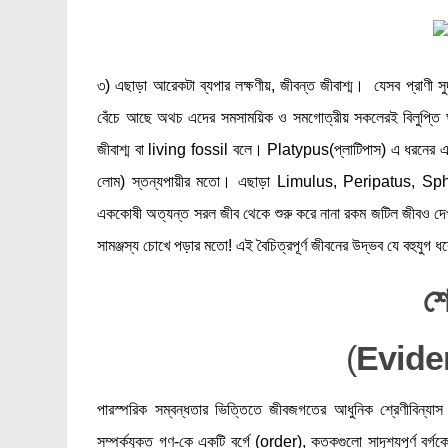
৩) এছাড়া আরেকটা ব্যপার লক্ষণীয়, জীবন্ত জীবাশ্ম। যেসব প্রাণী স
বেঁচে আছে অথচ এদের সমসাময়িক ও সমগোত্রীয় সকলেরই বিলুপ্তি ঘটেছ
জীবাশ্ম বা living fossil বলে। Platypus(প্লাটিপাস) এ ধরনের একটি জী
লোম) স্তন্যপায়ীর মতো। এছাড়া Limulus, Peripatus, Sphen
এককোষী অত্যন্ত সরল জীব থেকে শুরু করে নানা রকম জটিল জীবও দেখ
সামঞ্জস্য চোখে পড়ার মতো! এই বৈচিত্রপূর্ণ জীবনের উদ্ভব যে বহুযুগ ধর
শ্
(
Evide
পারস্পরিক সম্বন্ধতার ভিত্তিতে জীবজগতের আধুনিক শ্রেণীবিন্
সম্পর্কযুক্ত গণ-কে একটি বর্গে (order), কতকগুলো সাদৃশ্যপূর্ণ ব