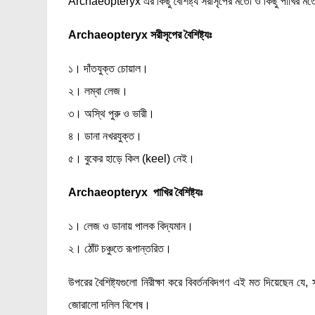
Archaeopteryx এর কিছু বৈশিষ্ট্য সরীসৃপের মতো ও কিছু পাখির ম
Archaeopteryx সরীসৃপের বৈশিষ্ট্যঃ
১। দাঁতযুক্ত চোয়াল।
২। লম্বা লেজ।
৩। অস্থি পুরু ও ভারী।
৪। ডানা নখরযুক্ত।
৫। বুকের হাড়ে কিল (keel) নেই।
Archaeopteryx পাখির বৈশিষ্ট্যঃ
১। লেজ ও ডানায় পালক বিদ্যমান।
২। ঠোঁট চঞ্চুতে রূপান্তরিত।
উপরের বৈশিষ্ট্যগুলো নিরীক্ষা করে বিবর্তনবিদগণ এই মত দিয়েছেন যে
জোরালো দলিল বিশেষ।