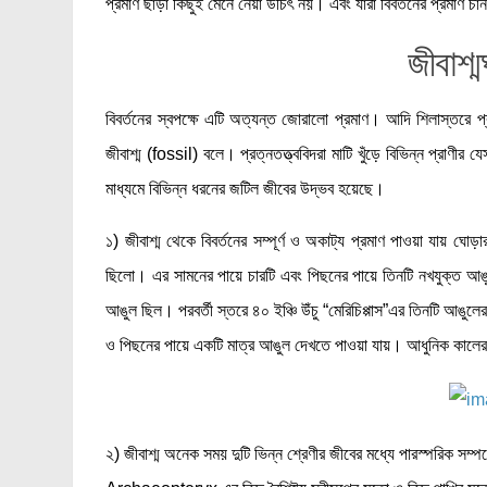
প্রমাণ ছাড়া কিছুই মেনে নেয়া উচিৎ নয়। এবং যারা বিবর্তনের প্রমাণ চা
জীবাশ্ম
বিবর্তনের স্বপক্ষে এটি অত্যন্ত জোরালো প্রমাণ। আদি শিলাস্তরে প্র
জীবাশ্ম (fossil) বলে। প্রত্নতত্ত্ববিদরা মাটি খুঁড়ে বিভিন্ন প্রাণী
মাধ্যমে বিভিন্ন ধরনের জটিল জীবের উদ্ভব হয়েছে।
১) জীবাশ্ম থেকে বিবর্তনের সম্পূর্ণ ও অকাট্য প্রমাণ পাওয়া যায় ঘো
ছিলো। এর সামনের পায়ে চারটি এবং পিছনের পায়ে তিনটি নখযুক্ত আঙুল
আঙুল ছিল। পরবর্তী স্তরে ৪০ ইঞ্চি উঁচু “মেরিচিপ্পাস”এর তিনটি আঙুল
ও পিছনের পায়ে একটি মাত্র আঙুল দেখতে পাওয়া যায়। আধুনিক কালের 
২) জীবাশ্ম অনেক সময় দুটি ভিন্ন শ্রেণীর জীবের মধ্যে পারস্পরিক 