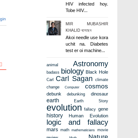
HIV infected hoy.
Tobe HIV...
gin
MIR MUBASHIR
KHALID বলেছেন
Akoi needle use kora
uchit na. Diabetes
test er oi machine...
Astronomy
animal
biology
Black Hole
badass
Carl Sagan
Carl
climate
cosmos
change
Computer
debunk
dinosaur
debunking
earth
Earth Story
evolution
gene
fallacy
history
Human Evolution
logic and fallacy
mars
math
movie
mathematicians
Nature
review
Myth