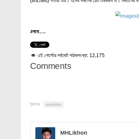
(finches) পাওয়া যায়। এদের সকলের ঠোঁট একরকম না। বিবর্তনের 
চলবে…..
এই পোস্টের সর্বমোট পাঠকসংখ্যা:
12,175
Comments
ট্যাগসঃ
evolution
MHLikhon