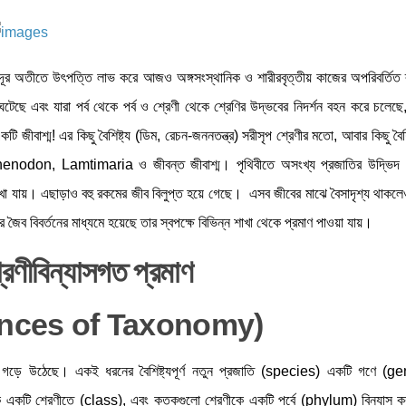
ুদূর অতীতে উৎপত্তি লাভ করে আজও অঙ্গসংস্থানিক ও শারীরবৃত্তীয় কাজের অপরিবর্তিত র
ে এবং যারা পর্ব থেকে পর্ব ও শ্রেণী থেকে শ্রেণির উদ্ভবের নিদর্শন বহন করে চলেছে
বাশ্ম! এর কিছু বৈশিষ্ট্য (ডিম, রেচন-জননতন্ত্র) সরীসৃপ শ্রেণীর মতো, আবার কিছু বৈশিষ্
odon, Lamtimaria ও জীবন্ত জীবাশ্ম। পৃথিবীতে অসংখ্য প্রজাতির উদ্ভিদ ও
া যায়। এছাড়াও বহু রকমের জীব বিলুপ্ত হয়ে গেছে। এসব জীবের মাঝে বৈসাদৃশ্য থাকলে
ে জৈব বিবর্তনের মাধ্যমে হয়েছে তার স্বপক্ষে বিভিন্ন শাখা থেকে প্রমাণ পাওয়া যায়।
রেণীবিন্যাসগত প্রমাণ
nces of Taxonomy)
যাস গড়ে উঠেছে। একই ধরনের বৈশিষ্ট্যপূর্ণ নতুন প্রজাতি (species) একটি গণে (
র্গকে একটি শ্রেণীতে (class), এবং কতকগুলো শ্রেণীকে একটি পর্বে (phylum) বিন্যাস ক