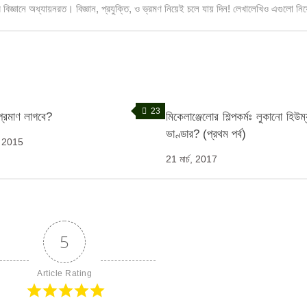
টার বিজ্ঞানে অধ্যায়নরত। বিজ্ঞান, প্রযুক্তি, ও ভ্রমণ নিয়েই চলে যায় দিন! লেখালেখিও এগুলো ন
23
 প্রমাণ লাগবে?
মিকেলাঞ্জেলোর শিল্পকর্মঃ লুকানো হিউ
ভাণ্ডার? (প্রথম পর্ব)
., 2015
21 মার্চ, 2017
5
Article Rating