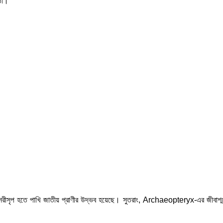
তো।
, সরীসৃপ হতে পাখি জাতীয় প্রাণীর উদ্ভব হয়েছে। সুতরাং, Archaeopteryx-এর জীবাশ্ম ব