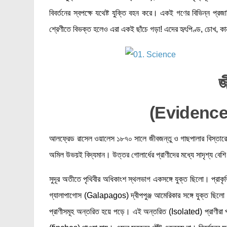
বিবর্তনের স্বপক্ষে যথেষ্ট যুক্তি বহন করে। একই গণের বিভিন্ন প্রজাতিত
শ্রেণীতে বিভক্ত হলেও এরা একই ছাঁচে গড়া! এদের হৃৎপিণ্ড, চোখ, ক
জ
(Evidenc
আলফ্রেড রাসেল ওয়ালেস ১৮৭০ সালে জীবজন্তু ও গাছপালার বিস্তারে
অমিল উভয়ই বিদ্যমান। উত্তর গোলার্ধের প্রাণীদের মধ্যে সাদৃশ্য বেশি। 
সুদূর অতীতে পৃথিবীর অধিকাংশ স্থলভাগ একসঙ্গে যুক্ত ছিলো। প্রাকৃতি
গ্যালাপাগোস (Galapagos) দ্বীপপুঞ্জ আমেরিকার সঙ্গে যুক্ত ছিলো। প
প্রাণীসমূহ অন্তরিত হয়ে পড়ে। এই অন্তরিত (Isolated) প্রাণীরা পরিবে