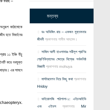
ুরু করছি –
মন্তব্য
র অনুরূপ কাঠামোকে
ডঃ অভিজিৎ রায় – একজন মুক্তমনার
জীব হতে বিবর্তনের
জীবনী
প্রকাশনায়
শামীম আহমেদ।
সাজিদ আলী হাওলাদারঃ সরীসৃপ প্রাণির
রায় ১১ ইঞ্চি উঁচু
শ্রেণিবিন্যাসের ক্ষেত্রে বিশ্বের সর্বকনিষ্ঠ
তিনটি করে নখযুক্ত
বিজ্ঞানী
প্রকাশনায়
mohuya
য় ঘোড়ার। এর সামনে
মাস্টারবেশন নিয়ে কিছু কথা
প্রকাশনায়
Hridoy
ভাইরোলজি পাঠশালা-১: এইচআইভি
্ম Archaeopteryx.
এবং এইডস
প্রকাশনায়
Mir