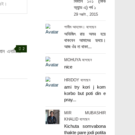
বিবর্তন ১০১ (কিউ
িয়েই।
অ্যান্ড এ) পর্ব ১
29 অক্টো., 2015
শামীম আহমেদ। বলেছেন
অভিজিৎ রায় অমর হয়ে
থাকবেন আমাদের হৃদয়ে।
আজ ওঁর না থাকা...
2
ম্যান এনাটমির
MOHUYA বলেছেন
nice
HRIDOY বলেছেন
ami try kori j kom
korbo but poti din e
pray...
MIR MUBASHIR
KHALID বলেছেন
Kichuta somvabona
thakte pare jodi potita