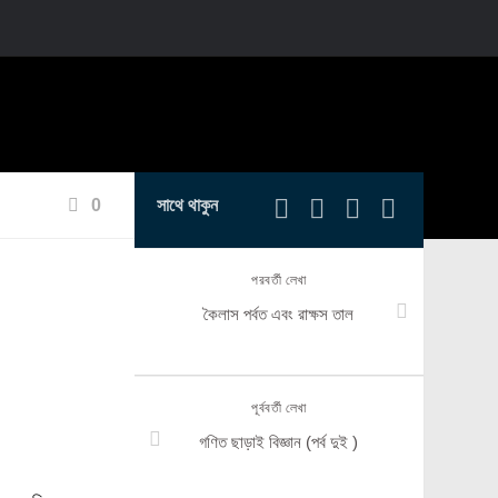
0
সাথে থাকুন
পরবর্তী লেখা
কৈলাস পর্বত এবং রাক্ষস তাল
পূর্ববর্তী লেখা
গণিত ছাড়াই বিজ্ঞান (পর্ব দুই )