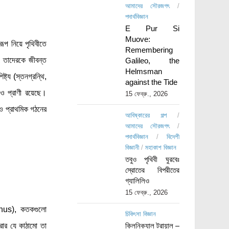
আমাদের সৌরজগৎ
/
পদার্থবিজ্ঞান
E Pur Si
Muove:
ূপ নিয়ে পৃথিবীতে
Remembering
, তাদেরকে জীবন্ত
Galileo, the
Helmsman
ট্য (স্তনগ্রন্থি,
against the Tide
 প্রাণী রয়েছে।
15 ফেব্রু., 2026
ও প্রাথমিক গঠনের
আবিষ্কারের গল্প
/
আমাদের সৌরজগৎ
/
পদার্থবিজ্ঞান
/
বিদেশী
বিজ্ঞানী
/
মহাকাশ বিজ্ঞান
তবুও পৃথিবী ঘুরবেঃ
স্রোতের বিপরীতের
গ্যালিলিও
15 ফেব্রু., 2026
genus), কতকগুলো
চিকিৎসা বিজ্ঞান
রার যে কাঠামো তা
ক্লিনিক্যাল ট্রায়াল –