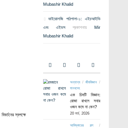
Mubashir Khalid
ভাইরোলজি পাঠশালা-১: এইচআইভি
এবং এইডস
প্রকাশনায়
Mir
Mubashir Khalid
অন্যান্য
/
জীববিজ্ঞান
/
মানবদেহ
এক চিমটি বিজ্ঞান:
রোজা রাখলে সবার
ওজন কমে না কেন?
20 মার্চ, 2026
িবর্তনের স্বপক্ষে
আবিষ্কারের গল্প
/