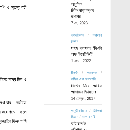
আধুনিক
পাখি, ও স্তন্যপায়ী
চিকিৎসাব্যবস্থার
রূপকার
7 মে, 2023
পদার্থবিজ্ঞান
/
মহাকাশ
বিজ্ঞান
সহজ ব্যাখ্যায় ‘থিওরি
অফ রিলেটিভিটি’
1 নভে., 2022
বিবর্তন
/
মানবদেহ
/
ীবের মধ্যে মিল ও
লজিক এবং ফ্যালাসি
বিবর্তন নিয়ে আরিফ
আজাদের মিথ্যাচার
14 ফেব্রু., 2017
য দেখা যায়। অতীতে
অণুজীববিজ্ঞান
/
চিকিৎসা
িন্ন হয়ে পড়ে। ফলে
বিজ্ঞান
/
রোগ বালাই
রজাতির ফিঞ্চ পাখি
ভাইরোলজি
পাঠশালা-১: