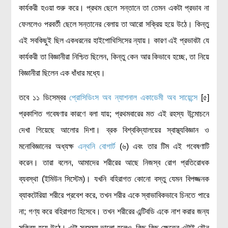
লক্ষ্য ও উদ্দেশ্য
কার্যকরী হওয়া শুরু করে। প্রথম ছেলে সন্তানে তা তেমন একটা প্রভাব না
যোগাযোগ
ফেললেও পরবর্তী ছেলে সন্তানের বেলায় তা আরো সক্রিয় হয়ে উঠে। কিন্তু
বৈজ্ঞানিক কল্পকাহিনী
এই সবকিছুই ছিল একধরনের হাইপোথিসিসের ন্যায়। কারণ এই প্রভাবটা যে
লজিক এবং ফ্যালাসি
কার্যকরী তা বিজ্ঞানীরা নিশ্চিত ছিলেন, কিন্তু কেন আর কিভাবে হচ্ছে, তা নিয়ে
রিভিউ (বই/মুভি/সিরিজ)
বিজ্ঞানীরা ছিলেন এক ধাঁধার মধ্যে।
আবিষ্কারের গল্প
তবে ১১ ডিসেম্বর
প্রোসিডিংস অব ন্যাশনাল একাডেমী অব সায়েন্সে
[৫]
বিজ্ঞান নিয়ে কার্টুন
প্রকাশিত গবেষণার কারণে বলা যায়; প্রথমবারের মত এই রহস্য উন্মোচনে
বাংলাদেশের কথা
দেখা গিয়েছে আলোর দিশা। ব্রক বিশ্ববিদ্যালয়ের স্বাস্থ্যবিজ্ঞান ও
মনোবিজ্ঞানের অধ্যক্ষ
এন্থনি বোগার্ট
(৬) এবং তার টিম এই গবেষণাটি
করেন। তারা বলেন, আমাদের শরীরের আছে নিজস্ব রোগ প্রতিরোধক
ব্যবস্থা (ইমিউন সিস্টেম)। যখনি বহিরাগত কোনো বস্তু যেমন বিপজ্জনক
ব্যাকটেরিয়া শরীরে প্রবেশ করে, তখন শরীর একে স্বাভাবিকভাবে চিনতে পারে
না; গণ্য করে বহিরাগত হিসেবে। তখন শরীরের এন্টিবডি একে নাশ করার জন্য
সক্রিয় হয়ে উঠে। এটা সবসময় ভালো হলেও, কিছু কিছু ক্ষেত্রে এটাই যৌন