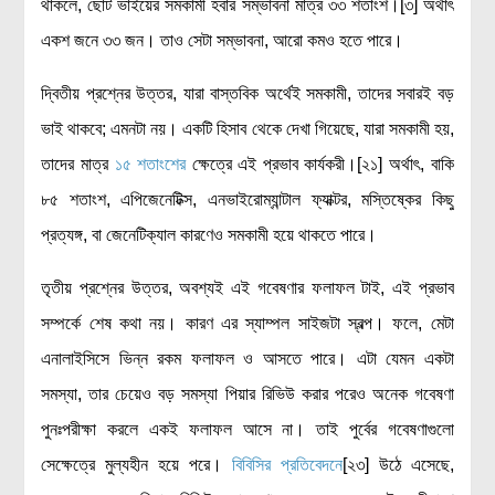
থাকলে, ছোট ভাইয়ের সমকামী হবার সম্ভাবনা মাত্র ৩৩ শতাংশ।[৩] অর্থাৎ
একশ জনে ৩৩ জন। তাও সেটা সম্ভাবনা, আরো কমও হতে পারে।
দ্বিতীয় প্রশ্নের উত্তর, যারা বাস্তবিক অর্থেই সমকামী, তাদের সবারই বড়
ভাই থাকবে; এমনটা নয়। একটি হিসাব থেকে দেখা গিয়েছে, যারা সমকামী হয়,
তাদের মাত্র
১৫ শতাংশের
ক্ষেত্রে এই প্রভাব কার্যকরী।[২১] অর্থাৎ, বাকি
৮৫ শতাংশ, এপিজেনেটিক্স, এনভাইরোম্যান্টাল ফ্যাক্টর, মস্তিষ্কের কিছু
প্রত্যঙ্গ, বা জেনেটিক্যাল কারণেও সমকামী হয়ে থাকতে পারে।
তৃতীয় প্রশ্নের উত্তর, অবশ্যই এই গবেষণার ফলাফল টাই, এই প্রভাব
সম্পর্কে শেষ কথা নয়। কারণ এর স্যাম্পল সাইজটা স্বল্প। ফলে, মেটা
এনালাইসিসে ভিন্ন রকম ফলাফল ও আসতে পারে। এটা যেমন একটা
সমস্যা, তার চেয়েও বড় সমস্যা পিয়ার রিভিউ করার পরেও অনেক গবেষণা
পুনঃপরীক্ষা করলে একই ফলাফল আসে না। তাই পুর্বের গবেষণাগুলো
সেক্ষেত্রে মুল্যহীন হয়ে পরে।
বিবিসির প্রতিবেদনে
[২৩] উঠে এসেছে,