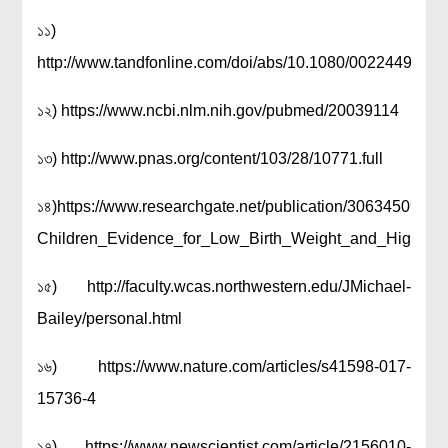
১১)
http://www.tandfonline.com/doi/abs/10.1080/002244908
১২) https://www.ncbi.nlm.nih.gov/pubmed/20039114
১৩) http://www.pnas.org/content/103/28/10771.full
১৪)https://www.researchgate.net/publication/306345098
Children_Evidence_for_Low_Birth_Weight_and_High_Ma
১৫) http://faculty.wcas.northwestern.edu/JMichael-
Bailey/personal.html
১৬) https://www.nature.com/articles/s41598-017-
15736-4
১৭) https://www.newscientist.com/article/2156010-