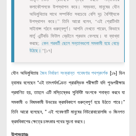
কলাকৌশলকে উপস্থাপন করে। সম্ভবত, মানুষের যৌন
অভিমুখিতার সাথে সম্পর্কিত সবচেয়ে বেশি দৃঢ় বৈশিষ্ট্যকে
উপস্থাপন করে।” তিনি আরো বলেন, “এই প্রোটিনটা
সাইনাপ্স গঠনে গুরুত্বপুর্ণ। আপনি দেখতে পারেন, কিভাবে
মার্তৃ এন্টিবডি ফিটাল ব্রেইনে প্রভাব ফেলছে। যা ব্যাখ্যা
করছে;
কেন পরবর্তী ছেলে সন্তানগুলো সমকামী হয়ে বেড়ে
উঠছে।
“[১৭]
যৌন অভিমুখিতায়
জৈব নির্ধারণ সংক্রান্ত গবেষণার পথপ্রদর্শক
[১৯] ডিন
হ্যামার বলেছেন “এই তাৎপর্যমণ্ডিত প্রারম্ভিক পরীক্ষাটি যদি পুনঃপরীক্ষায়
প্রমাণিত হয়, তাহলে এটি মস্তিষ্কের সুনির্দিষ্ট অংশকে শনাক্ত করবে যা
সমকামী ও বিষমকামী উভয়ের ক্রমবিকাশে গুরুত্বপুর্ণ হয়ে উঠতে পারে।”
তিনি আরো বলেছেন, ” এই গবেষণাটি মানুষের নিউরোবায়োলজি ও জিনগত
ক্রমবিকাশের ক্ষেত্রে চমৎকার পথের সুচনা করবে।
উপসংহারঃ