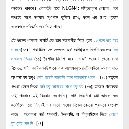
বাড়তেই থাকবে। বোগার্টের মতে NLGN4; মস্তিষ্কের কোষের একে
অপরের সাথে সংযোগ স্থাপনে ভুমিকা রাখে, ফলে এর উপর প্রভাব
আকর্ষণকে পরিবর্তন করে দিতে পারে।
এই ধরনের গবেষণা বোগার্ট এবং তার সহযোগীরা মিলে প্রায়
২০ বছর ধরে করে
যাচ্ছেন
(১০)। প্রাথমিক ফলাফলগুলো এই বৈশিষ্ট্যকে নির্দেশ করলেও
কিছু
ফলাফল ভিন্ন
(১১) বৈশিষ্ট্য নির্দেশ করে। একটি গবেষণা থেকে দেখা
গিয়েছে, যদি একাধিক ভাই থাকে এবং অপেক্ষাকৃত ছোট ভাইকে আলাদা ভাবে
বড় করা হয় তবুও
সেই ভাইটি সমকামী হবার সম্ভাবনা থাকে
। (১২) দত্তক
নেওয়া ছেলে শিশুরা
যদি বড় ভাইয়ের সাথে বড় হয়
(১৩); তাহলে গবেষকরা
সেই পরিবারে এই বিন্যাস দেখেননি। তাই বিজ্ঞানীরা এটা ভাবতে শুরু
করেছিলেন যে; নিশ্চয়ই এর সাথে মায়ের দিকের কোনো প্রভাবে সংযোগ
আছে। গবেষকরা নারী সমকামী, উভকামী, বা নিষ্কামীদের নিয়ে
কোনো
ব্যাখ্যাই দেন নি
।[১৪]