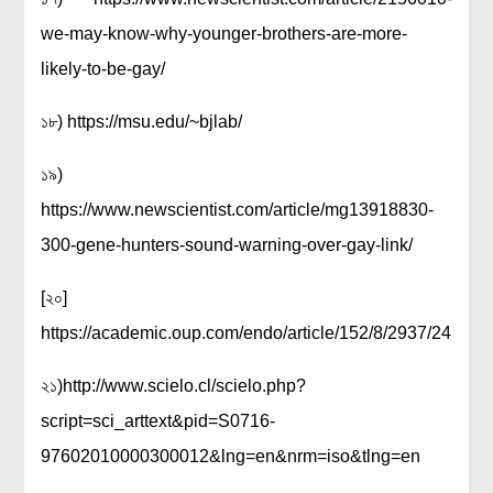
we-may-know-why-younger-brothers-are-more-
likely-to-be-gay/
১৮) https://msu.edu/~bjlab/
১৯)
https://www.newscientist.com/article/mg13918830-
300-gene-hunters-sound-warning-over-gay-link/
[২০]
https://academic.oup.com/endo/article/152/8/2937/245717
২১)http://www.scielo.cl/scielo.php?
script=sci_arttext&pid=S0716-
97602010000300012&lng=en&nrm=iso&tlng=en