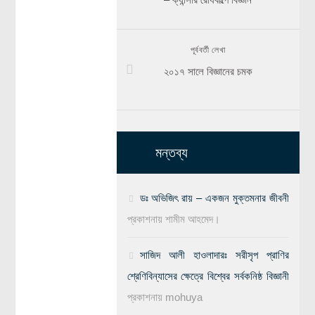
পূর্ববর্তী লেখা
২০১৭ সালে বিজ্ঞানের চমক
মন্তব্য
ডঃ অভিজিৎ রায় – একজন মুক্তমনার জীবনী
প্রকাশনায়
শামীম আহমেদ।
সাজিদ আলী হাওলাদারঃ সরীসৃপ প্রাণির
শ্রেণিবিন্যাসের ক্ষেত্রে বিশ্বের সর্বকনিষ্ঠ বিজ্ঞানী
প্রকাশনায়
mohuya