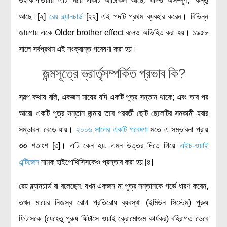
উইকিপিডিয়ায় এটি নিয়ে একটি আর্টিকেল আছে; যদিও অসম্পূর্ণ, কিন্তু
আছে।[২]
রেয় ব্ল্যানচার্ড
[২২] এই পদটি প্রথম ব্যবহার করেন। বিভিন্ন
বিশেষ পাতা
জায়গায় একে
Older brother effect
বলেও অভিহিত করা হয়। ১৯৫৮
টাইমলাইন
সালে সর্বপ্রথম এই সংক্রান্ত গবেষণা করা হয়।
প্রশ্নমালা
জন্মসূত্রে ভ্রার্তৃসম্পর্কিত প্রভাব কি?
অন্যান্য
স্বল্প কথায় বলি, একজন মায়ের যদি একটি পুত্র সন্তান থাকে; এবং তার পর
লেখকদের আঙিনা
আরো একটি পুত্র সন্তান জন্মায় তবে পরবর্তী ছোট ছেলেটির সমকামী হবার
প্রবেশ
সম্ভাবনা বেড়ে যায়।
২০০৬ সালের একটি গবেষণা
মতে এ সম্ভাবনা প্রায়
নিবন্ধন
৩৩ শতাংশ [৩]। এটি কেন হয়, এমন উত্তর দিতে গিয়ে
এইচ-ওয়াই
আপনার প্রোফাইল
এন্টিজেন
নামক হাইপোথিসিসকেও প্রস্তাব করা হয় [৪]
বিজ্ঞানযাত্রায় লেখা জমা দেয়ার নির্দেশনাসমূহ
তথ্য ও যোগাযোগ
রেয় ব্ল্যানচার্ড রা বলেছেন, যখন একজন মা পুত্র সন্তানকে গর্ভে ধারণ করেন,
বিজ্ঞানযাত্রা ম্যাগাজিন
তখন মায়ের নিজস্ব রোগ প্রতিরোধ ব্যবস্থা (ইমিউন সিস্টেম) পুরুষ
বিজ্ঞানযাত্রা সংবাদ/বিজ্ঞপ্তি
ফিটাসকে (যেহেতু পুরুষ ফিটাসে ওয়াই ক্রোমোজম কার্যকর) বহিরাগত ভেবে