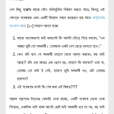
বেশ কিছু ফ্যাক্টর কারো যৌন অভিমুখিতা নির্ধারণ করতে পারে, কিন্তু এই
ক্ষেত্রে গবেষকরা এমন একটি বিন্যাস লক্ষ্য করেছেন যার সাথে
মার্তৃগর্ভের
সংযোগ আছে
[২০] তাহলে প্রশ্ন হচ্ছে
কারো অনেকগুলো ভাই থাকলেই কি আপনি দৌড়ে গিয়ে বলবেন, “ওহ
আচ্ছা তুমি তো সমকামী। তোমাকে এখনি দেশ ছেড়ে ভাগতে হবে।”
কেও যদি বলে সে সমকামী তাহলে তাকে প্রশ্ন করবেন, কয় ভাই
আছে? যদি এক মায়ের এক ছেলে হয়, তাহলে কি বলবেন? ওহ! না,
তোমার তো ভাই ই নেই, তাহলে তুমি সমকামী নও, এটা তোমার
ফ্যাশন?
এই গবেষণার ফলই কি শেষ কথা এই বিষয়ে???
প্রথম প্রশ্নের উত্তরঃ যেমনটা দেখা যাচ্ছে, একটি গবেষণা থেকে দেখা
গিয়েছে, একাধিক ভাই থাকা মানেই ছোট ভাই সমকামী হবে তা নয়, বড় ভাই