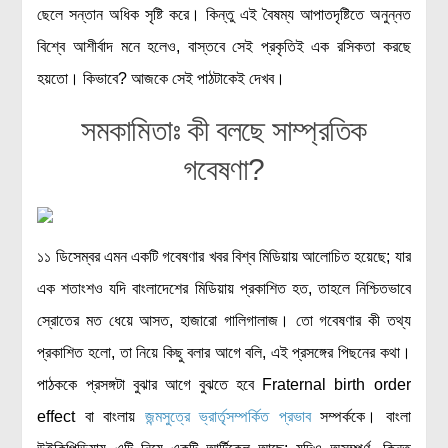
ছেলে সন্তান অধিক সৃষ্টি করে। কিন্তু এই বৈষম্য আপাতদৃষ্টিতে অনুন্নত
মহাকাশ বিজ্ঞান
বিশ্বে আশীর্বাদ মনে হলেও, বাস্তবে সেই প্রকৃতিই এক রসিকতা করছে
আমাদের সৌরজগৎ
হয়তো। কিভাবে? আজকে সেই পাঠটাকেই দেখব।
সৌরজগত ছাড়িয়ে
সমকামিতাঃ কী বলছে সাম্প্রতিক
সামাজিক বিজ্ঞান
গবেষণা?
অর্থনীতি
রাষ্ট্রবিজ্ঞান
নৃবিজ্ঞান
১১ ডিসেম্বর এমন একটি গবেষণার খবর বিশ্ব মিডিয়ায় আলোচিত হয়েছে; যার
এক শতাংশও যদি বাংলাদেশের মিডিয়ায় প্রকাশিত হত, তাহলে নিশ্চিতভাবে
সমাজতত্ত্ব
স্রোতের মত ধেয়ে আসত, হাজারো গালিগালাজ। তো গবেষণার কী তথ্য
বিজ্ঞানীদের কথা
প্রকাশিত হলো, তা নিয়ে কিছু বলার আগে বলি, এই প্রসঙ্গের পিছনের কথা।
বাংলাদেশী বিজ্ঞানী
পাঠককে প্রসঙ্গটা বুঝার আগে বুঝতে হবে
Fraternal birth order
বিদেশী বিজ্ঞানী
effect
বা বাংলায়
জন্মসুত্রে ভ্রার্তৃসম্পর্কিত প্রভাব
সম্পর্ককে। বাংলা
কার্ল সেগান