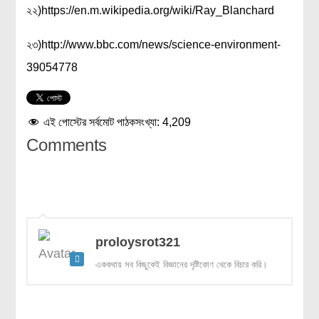
২২)https://en.m.wikipedia.org/wiki/Ray_Blanchard
২৩)http://www.bbc.com/news/science-environment-
39054778
এই পোস্টের সর্বমোট পাঠকসংখ্যা:
4,209
Comments
proloysrot321
এককথায় সব কিছুকেই বিজ্ঞানের দৃষ্টিকোণ থেকে বিচার করি।