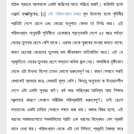
পাঠক প্রথমে আপনাকে একটা জরিপের সাথে পরিচয় করাই। জরিপটা হলো
রসায়ন বিজ্ঞান
ওয়ার্ল্ড ফ্যাক্টবুকের, [১]
এই পরিসংখ্যান করার
মূল উদ্দেশ্য হলো পৃথিবীর
গণিত
প্রতিটা দেশে ছেলে এবং মেয়ের অনুপাত কেমন তা নির্ণয় করা। এই
প্রায়োগিক বিজ্ঞান
পরিসংখ্যান অনুযায়ী পৃথিবীতে একেবারে প্রত্যেকটা দেশে ৫৫ বছর পর্যন্ত
পরিবেশ বিজ্ঞান
মেয়ের তুলনায় ছেলে বেশি থাকে। এরপর থেকে পুরুষের সংখ্যা কমতে থাকে;
প্রকৃতি
কারণ ছেলেরা মেয়েদের তুলনায় কম জীবনকাল অতিবাহিত করে। এই যে
প্রাকৃতিক দুর্যোগ
প্রকৃতিতে মেয়ের তুলনায় ছেলে সন্তান অধিক জন্ম নেয়। সামাজিক দৃষ্টিকোণ
জলবায়ু পরিবর্তন
থেকে এটা উন্নত বিশ্বে তেমন কোনো গুরুত্বপূর্ণ নয়। কারণ সেখানে সবাই
পরিবেশ দূষণ
মেধাকেই ব্যবহার করে, মেধারই মূল্য বেশি। কিন্তু অনুন্নত বা উন্নয়নশীল
দেশে এটা একটা সুখবর বটে। ধর্ম আর দারিদ্রের আধিক্য আর শিক্ষার
কম্পিউটার সায়েন্স
স্বল্পতার কারণে সেখানে শারীরিক পরিশ্রমটাই গুরুত্বপুর্ণ। তাই ছেলে
ইলেকট্রিক্যাল ইঞ্জিনিয়ারিং
সন্তানের একটা চাহিদা সেখানে লক্ষ্য করা যায়। মজার বিষয় হলো, এই
জেনেটিক ইঞ্জিনিয়ারিং
ধরনের সমাজগুলোতে সমকামিতার প্রতি এক ধরনের বিদ্বেষও বেশ প্রকট
বায়োটেকনোলজি
ভাবে দেখা যায়। পরিসংখ্যান থেকে এটা তো নিশ্চিত; প্রকৃতি বৈষম্য করে
দৈনন্দিন জীবনে বিজ্ঞানের প্রয়োগ