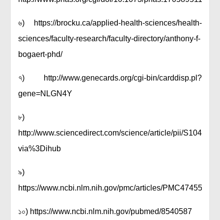
৬) https://brocku.ca/applied-health-sciences/health-
sciences/faculty-research/faculty-directory/anthony-f-
bogaert-phd/
৭) http://www.genecards.org/cgi-bin/carddisp.pl?
gene=NLGN4Y
৮)
http://www.sciencedirect.com/science/article/pii/S10445
via%3Dihub
৯)
https://www.ncbi.nlm.nih.gov/pmc/articles/PMC4745584/
১০) https://www.ncbi.nlm.nih.gov/pubmed/8540587