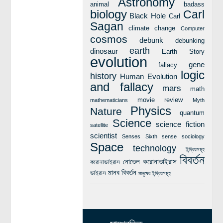
Astronomy
animal
badass
biology
Carl
Black Hole
Carl
Sagan
climate change
Computer
cosmos
debunk
debunking
earth
dinosaur
Earth Story
evolution
gene
fallacy
logic
history
Human Evolution
and fallacy
mars
math
movie review
mathematicians
Myth
Physics
Nature
quantum
Science
science fiction
satellite
scientist
Senses
Sixth sense
sociology
Space
technology
ইন্দ্রিয়সমূহ
বিবর্তন
নোভেল করোনাভাইরাস
করোনাভাইরাস
মানব বিবর্তন
ভাইরাস
মানুষের ইন্দ্রিয়সমূহ