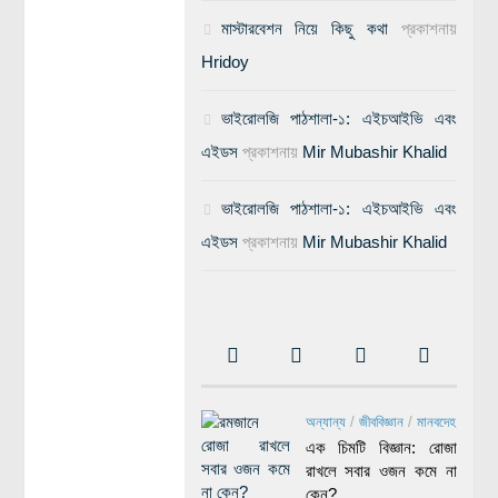
মাস্টারবেশন নিয়ে কিছু কথা
প্রকাশনায়
Hridoy
ভাইরোলজি পাঠশালা-১: এইচআইভি এবং
এইডস
প্রকাশনায়
Mir Mubashir Khalid
ভাইরোলজি পাঠশালা-১: এইচআইভি এবং
এইডস
প্রকাশনায়
Mir Mubashir Khalid
অন্যান্য
/
জীববিজ্ঞান
/
মানবদেহ
এক চিমটি বিজ্ঞান: রোজা
রাখলে সবার ওজন কমে না
কেন?