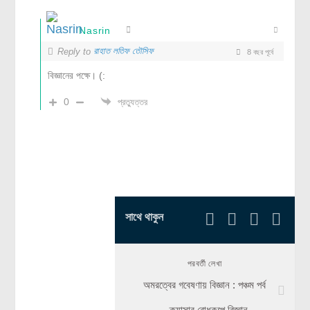
Nasrin
রাহাত লতিফ তৌসিফ
Reply to
8 বছর পূর্বে
বিজ্ঞানের পক্ষে। (:
0
প্রত্যুত্তর
সাথে থাকুন
পরবর্তী লেখা
অমরত্বের গবেষণায় বিজ্ঞান : পঞ্চম পর্ব
– ক্যান্সার রোধকল্পে বিজ্ঞান