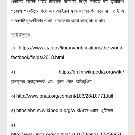
এধরনের অনেক পিয়ার রিভিউড গবেষণার মধ্যে অন্তত দুই তৃতীয়াংশ
গবেষণা পরবর্তীতে গিয়ে আর একইরুপ ফলাফল প্রদর্শন করে না। তাই এ
গবেষণাটি পুনঃপরীক্ষার পরেই, বাস্তবতার আরো কাছে যাওয়া যাবে।
তথ্যসুত্র
১) https://www.cia.gov/library/publications/the-world-
factbook/fields/2018.html
২) https://bn.m.wikipedia.org/wiki/
জন্মসূত্রে_ভ্রাতৃসম্পর্ক_এবং_পুরুষ_যৌন_অভিমুখিতা
৩) http://www.pnas.org/content/103/28/10771.full
৪) https://bn.m.wikipedia.org/wiki/এইচ-ওয়াই_এন্টিজেন
৫)
http://www.pnas.org/cgi/doi/10.1073/pnas.1705895114