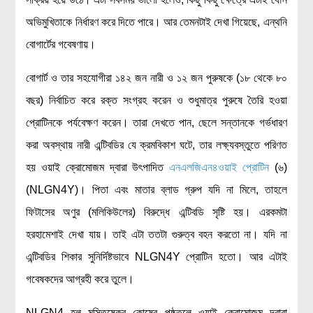
অভিমুখিতাকে নির্ধারণ করে দিতে পারে। আর তেমনটাই দেখা গিয়েছে, এন্থনি
বোগার্টের গবেষণায়।
বোগার্ট ও তার সহযোগীরা ১৪২ জন নারী ও ১২ জন পুরুষকে (১৮ থেকে ৮০
বছর) নির্বাচিত করে রক্ত সংগ্রহ করেন ও শুধুমাত্র পুরুষে তৈরি হওয়া
প্রোটিনকে পর্যবেক্ষণ করেন। তারা দেখতে পান, ছেলে সন্তানকে গর্ভধারণ
করা অবস্থায় নারী এন্টিবডির যে ক্রমবিকাশ ঘটে, তার লক্ষ্যবস্তুতে পরিণত
হয় ওয়াই ক্রোমোজম দ্বারা উৎপাদিত
এনএলজিএন৪ওয়াই প্রোটিন
(৬)
(NLGN4Y)। পিতা এবং মাতার ব্লাড গ্রুপ যদি না মিলে, তাহলে
ফিটাসের অণুর (মলিকিউলের) বিরুদ্ধে এন্টিবডি সৃষ্টি হয়। এরকমটা
হরহামেশাই দেখা যায়। তাই এটা ততটা গুরুত্ব বহন করতো না। যদি না
এন্টিবডির শিকার সুনির্দিষ্টভাবে NLGN4Y প্রোটিন হতো। আর এটাই
গবেষকদের আগ্রহী করে তুলে।
NLGN4 হল মস্তিষ্কের কোষের পৃষ্ঠতলে ওয়াই ক্রোমোজম দ্বারা