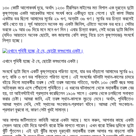
১৩০ কোটি আলোকবর্ষ দূরে, অর্থাৎ ১২৩০ ট্রিলিয়ন মাইলের মত বিশাল এক দূরত্বে দুটো
কৃষ্ণগহ্বর একটা আরেকটার সাথে সংঘর্ষ করে একীভূত হয়ে গেলো। দুই কালা মিয়ার
একটার ভর ছিলো আমাদের সূর্যের ২৯ গুণ, অন্যটা ৩৬ গুণ। সূর্যের ভর চিন্তা করলেই
খাবি খেতে হয়। সূর্য আয়তনে অনেক বড় একটা জিনিস, এটাতে অনেক ভর ধরে। সেটার
ভরকে ২৯ আর ৩৬ দিয়ে মনে মনে গুণ দিন। এবার চিন্তা করুন, সেই ভরের দুটো জিনিস
(যদিও আয়তনে অনেক ছোটো, কম জায়গায় বেশি বস্তু নিয়ে চলে কৃষ্ণগহবর) সংঘর্ষে
লিপ্ত হচ্ছে।
এখানে পৃথিবী হচ্ছে ঐ যে, ছোট্টো বলগুলোর একটা।
সংঘর্ষে দুটো মিলে একটি কৃষ্ণগহ্বরে পরিণত হলো, যার ভর দাঁড়ালো আমাদের সূর্যের ৬২
গুণ; বাকি ৩ গুণ ভর শক্তিতে পরিণত হলো। এই সংঘর্ষের ঘটনাটা স্থান-কালের চাদরে
বইয়ে দিলো মহাকর্ষীয় তরঙ্গ। সেই তরঙ্গ আলোর গতিতে, অর্থাৎ ১৩০ কোটি বছর সময়
অতিক্রম করে এসে পৌঁছালো পৃথিবীতে। এ ধরনের ঘটনাগুলো থেকে মহাকর্ষীয় তরঙ্গ বের
হয়, তা আইনস্টাইনই প্রস্তাব করেছিলেন ১৯১৬ সালে। এরপর থেকে চলছিলো সনাক্ত
করার চেষ্টা। আমরা জানি, এই তরঙ্গ স্থান-কালকে মুচড়ে দেবে। অর্থাৎ, পৃথিবীতেও
আমরা স্থান দেখি, সেই স্থানের সংকোচন-প্রসারণ ঘটবে। আমরা সেই সংকোচন-
প্রসারণ বুঝবো না, কারণ সেটা খুবই সামান্য।
আর মাপার জটিলতাতে কাহিনী আরো একটা আছে। মনে করুন, আপনার কাছে একটা
স্কেল আছে যেটা দিয়ে আপনি বারো ইঞ্চি মাপতে পারেন। এখন বারো ইঞ্চির দুদিকে দুটো
খুঁটি পুঁতলেন। এই দুই খুঁটির মধ্যে দূরত্বটা মহাকর্ষীয় তরঙ্গ আসার পর বাড়লো নাকি