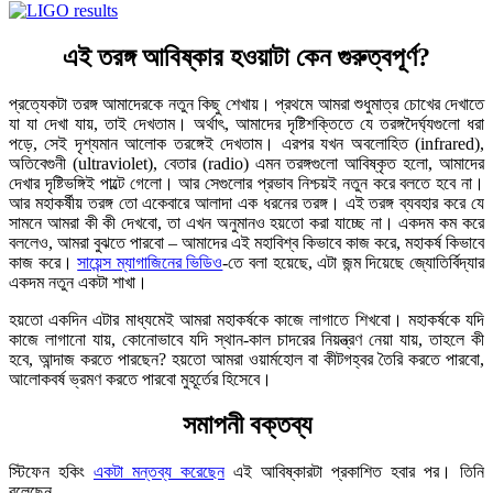
এই তরঙ্গ আবিষ্কার হওয়াটা কেন গুরুত্বপূর্ণ?
প্রত্যেকটা তরঙ্গ আমাদেরকে নতুন কিছু শেখায়। প্রথমে আমরা শুধুমাত্র চোখের দেখাতে
যা যা দেখা যায়, তাই দেখতাম। অর্থাৎ, আমাদের দৃষ্টিশক্তিতে যে তরঙ্গদৈর্ঘ্যগুলো ধরা
পড়ে, সেই দৃশ্যমান আলোক তরঙ্গেই দেখতাম। এরপর যখন অবলোহিত (infrared),
অতিবেগুনী (ultraviolet), বেতার (radio) এমন তরঙ্গগুলো আবিষ্কৃত হলো, আমাদের
দেখার দৃষ্টিভঙ্গিই পাল্টে গেলো। আর সেগুলোর প্রভাব নিশ্চয়ই নতুন করে বলতে হবে না।
আর মহাকর্ষীয় তরঙ্গ তো একেবারে আলাদা এক ধরনের তরঙ্গ। এই তরঙ্গ ব্যবহার করে যে
সামনে আমরা কী কী দেখবো, তা এখন অনুমানও হয়তো করা যাচ্ছে না। একদম কম করে
বললেও, আমরা বুঝতে পারবো – আমাদের এই মহাবিশ্ব কিভাবে কাজ করে, মহাকর্ষ কিভাবে
কাজ করে।
সায়েন্স ম্যাগাজিনের ভিডিও
-তে বলা হয়েছে, এটা জন্ম দিয়েছে জ্যোতির্বিদ্যার
একদম নতুন একটা শাখা।
হয়তো একদিন এটার মাধ্যমেই আমরা মহাকর্ষকে কাজে লাগাতে শিখবো। মহাকর্ষকে যদি
কাজে লাগানো যায়, কোনোভাবে যদি স্থান-কাল চাদরের নিয়ন্ত্রণ নেয়া যায়, তাহলে কী
হবে, আন্দাজ করতে পারছেন? হয়তো আমরা ওয়ার্মহোল বা কীটগহ্বর তৈরি করতে পারবো,
আলোকবর্ষ ভ্রমণ করতে পারবো মুহূর্তের হিসেবে।
সমাপনী বক্তব্য
স্টিফেন হকিং
একটা মন্তব্য করেছেন
এই আবিষ্কারটা প্রকাশিত হবার পর। তিনি
বলেছেন,