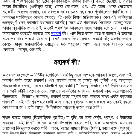
বিজ্ঞানীরা প্রথমবারের মত দুটো কৃষ্ণগহ্বরকে ঝগড়া (সংঘর্ষ) করতে দেখেছেন, এরপর
আবার মিলেমিশে (একীভূত হয়ে) যেতে দেখেছেন; এবং এই ঘটনা থেকে পেয়েছেন
মহাকর্ষীয় তরঙ্গের সন্ধান, যে তরঙ্গকে বরাবর ১০০ বছর ধরে খুঁজছিলেন পদার্থবিদেরা।
আমাদের মহাবিশ্বকে বোঝার ক্ষেত্রে এটা একটা বিশাল মাইলফলক। কেন এই আবিষ্কার
গুরুত্বপূর্ণ, সেই ব্যাপারে যথাসময়ে আসছি। তবে এই প্রবন্ধের শিরোনাম যেহেতু সহজ
ভাষায় প্রাথমিক জ্ঞান, তাই আগেই প্রাথমিক জ্ঞানগুলো সহজ ভাষায় বলে নেয়া দরকার –
আমাদেরকে শুরুতেই জানতে হবে
মহাকর্ষ
কী। এটা নিয়ে ভালো করে না জানলে ঐ তরঙ্গের
মা-বাপের খবর পাওয়া যাবে না। সেটা জেনে নিয়ে দেখবো তরঙ্গটা কী; এরপর দেখবো
কেমনে মানুষ মহাজাগতিক গোয়েন্দার মত “হ্যান্ডস আপ” বলে ওকে সনাক্ত করে
ফেললো। আসুন, শুরু করি…
মহাকর্ষ কী?
অত্যন্ত সংক্ষেপে – নিউটন বলেছিলেন, সবকিছু একে অপরকে আকর্ষণ করছে, এবং এই
আকর্ষণ বলই হচ্ছে মহাকর্ষ। এই মহাকর্ষ বলের মাধ্যমেই সূর্য পৃথিবী এবং অন্যান্য
গ্রহগুলোকে বলছে, “আমার চারপাশে ঘুর, ব্যাটা।” কিন্তু কিভাবে, সেটা তিনি জানতেন
না। আইনস্টাইন এসে বললেন, আসলে আকর্ষণের জন্য নয়, মহাকর্ষ কাজ করে আরেকটু
ভিন্নভাবে। কিভাবে? সংক্ষেপে, মহাকর্ষ হচ্ছে “স্থান-কাল চাদরের মধ্যে একটা বক্রতার
প্রভাব”। এই ৭টা শব্দ প্রত্যেকটা আলাদা করে বুঝলেও একত্র করলে অনেকেরই বুঝতে
বেশ ঘাপলা হয়। তাই আসুন, জিনিসটাকে আরেকটু ভালো করে দেখি।
স্থান বলতে আমরা (ত্রিমাত্রিক প্রাণীরা) যা বুঝি, তা হলো দৈর্ঘ্য, প্রস্থ, ও উচ্চতার
সমন্বয়। এই তিনটা জিনিস আমরা উপলব্ধি করতে পারি, এবং এগুলোতে আমাদের
চলাফেরা নিয়ন্ত্রণও করতে পারি। মানে, আমরা সামনে-পিছে (দৈর্ঘ্য), ডানে-বামে (প্রস্থ),
আর উপরে-নিচে (উচ্চতা) নড়াচড়া করতে পারি। আইনস্টাইনের মতে, সময়ও এখানে