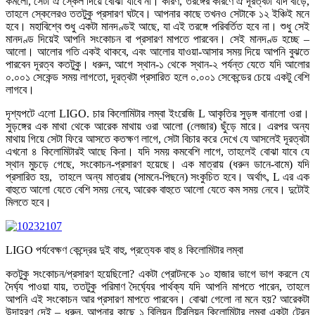
কমলো, সেটা ঐ স্কেল দিয়ে বোঝা যাবে না। কারণ, তরঙ্গের কারণে ঐ দূরত্বটা যদি বাড়ে,
তাহলে স্কেলেরও ততটুকু প্রসারণ ঘটবে। আপনার কাছে তখনও সেটাকে ১২ ইঞ্চিই মনে
হবে। মহাবিশ্বে শুধু একটা মানদণ্ডই আছে, যা এই তরঙ্গে পরিবর্তিত হবে না। শুধু সেই
মানদণ্ড দিয়েই আপনি সংকোচন বা প্রসারণ মাপতে পারবেন। সেই মানদণ্ড হচ্ছে –
আলো। আলোর গতি একই থাকবে, এবং আলোর যাওয়া-আসার সময় দিয়ে আপনি বুঝতে
পারবেন দূরত্ব কতটুকু। ধরুন, আগে স্থান-১ থেকে স্থান-২ পর্যন্ত যেতে যদি আলোর
০.০০১ সেকেন্ড সময় লাগতো, দূরত্বটা প্রসারিত হলে ০.০০১ সেকেন্ডের চেয়ে একটু বেশি
লাগবে।
দৃশ্যপটে এলো LIGO. চার কিলোমিটার লম্বা ইংরেজি L আকৃতির সুড়ঙ্গ বানালো ওরা।
সুড়ঙ্গের এক মাথা থেকে আরেক মাথায় ওরা আলো (লেজার) ছুঁড়ে মারে। এরপর অন্য
মাথায় গিয়ে সেটা ফিরে আসতে কতক্ষণ লাগে, সেটা বিচার করে দেখে যে আসলেই দূরত্বটা
এখনো ৪ কিলোমিটারই আছে কিনা। যদি সময় কমবেশি লাগে, তাহলেই বোঝা যাবে যে
স্থান মুচড়ে গেছে, সংকোচন-প্রসারণ হয়েছে। এক মাত্রায় (ধরুন ডানে-বামে) যদি
প্রসারিত হয়, তাহলে অন্য মাত্রায় (সামনে-পিছনে) সংকুচিত হবে। অর্থাৎ, L এর এক
বাহুতে আলো যেতে বেশি সময় নেবে, আরেক বাহুতে আলো যেতে কম সময় নেবে। দুটোই
মিলতে হবে।
LIGO পর্যবেক্ষণ কেন্দ্রের দুই বাহু, প্রত্যেক বাহু ৪ কিলোমিটার লম্বা
কতটুকু সংকোচন/প্রসারণ হয়েছিলো? একটা প্রোটনকে ১০ হাজার ভাগে ভাগ করলে যে
দৈর্ঘ্য পাওয়া যায়, ততটুকু পরিমাণ দৈর্ঘ্যের পার্থক্য যদি আপনি মাপতে পারেন, তাহলে
আপনি এই সংকোচন আর প্রসারণ মাপতে পারবেন। বোঝা গেলো না মনে হয়? আরেকটা
উদাহরণ দেই – ধরুন, আপনার কাছে ১ বিলিয়ন ট্রিলিয়ন কিলোমিটার লম্বা একটা ট্রেন