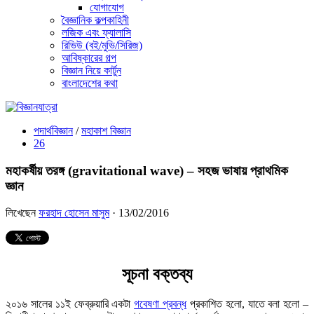
যোগাযোগ
বৈজ্ঞানিক কল্পকাহিনী
লজিক এবং ফ্যালাসি
রিভিউ (বই/মুভি/সিরিজ)
আবিষ্কারের গল্প
বিজ্ঞান নিয়ে কার্টুন
বাংলাদেশের কথা
পদার্থবিজ্ঞান
/
মহাকাশ বিজ্ঞান
26
মহাকর্ষীয় তরঙ্গ (gravitational wave) – সহজ ভাষায় প্রাথমিক
জ্ঞান
লিখেছেন
ফরহাদ হোসেন মাসুম
· 13/02/2016
সূচনা বক্তব্য
২০১৬ সালের ১১ই ফেব্রুয়ারি একটা
গবেষণা প্রবন্ধ
প্রকাশিত হলো, যাতে বলা হলো –