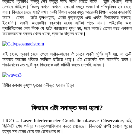
বক্রতার প্রভাবও কিন্তু সেই বস্তুর সাথে সাথে চলতে থাকে – তুমি যেখানে, আমি
সেখানে স্টাইলে। কিন্তু কখনো কখনো, কোনো বস্তুর ত্বরণ বা গতিবৃদ্ধির হার বেড়ে
যায়। কিভাবে বেড়ে যায়? যখন একটা বিশাল ভরের বস্তু আরেকটা বিশাল ভরের কাছাকাছি
আসে। যেমন – দুটো কৃষ্ণগহ্বর, একটা কৃষ্ণগহ্বর এবং একটা বিশালাকার নক্ষত্র,
ইত্যাদি। একটা আরেকটার বক্রতার মধ্যে আটকা পড়ে যায়। পাইরেটস অফ
ক্যারিবিয়ানের শেষ দিকে যে দুটো জাহাজের যুদ্ধ হয়, মনে আছে? তেমন করে একজন
আরেকজনকে চক্কর খেতে থাকে, ত্বরণও বাড়তে থাকে।
যাই হোক, ত্বরণ বেড়ে গেলে স্থান-কালের ঐ চাদরে একটা ঘূর্ণির সৃষ্টি হয়, যা ঢেউ
আকারে আলোর গতিতে সবদিকে ছড়িয়ে পড়ে। এই ঢেউকেই বলে মহাকর্ষীয় তরঙ্গ।
প্রথমবারের মত দুটো কৃষ্ণগহবরকে এই কাহিনী করতে দেখেছি আমরা।
শিল্পীর কল্পনায় কৃষ্ণগহ্বরের একীভূত হওয়ার চিত্র
কিভাবে এটা সনাক্ত করা হলো?
LIGO – Laser Interferometer Gravitational-wave Observatory এই
জিনিসটা শেষ পর্যন্ত সনাক্ত/আবিষ্কার করতে পেরেছে। কিভাবে? গল্পটা কোনো খুনের
রহস্য সমাধানের চেয়ে কম রোমাঞ্চকর না।