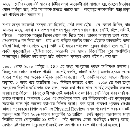
আছে। সেটার মধ্যে যদি মাত্র ৫ মিটার লম্বা আরেকটা বগি লাগাতে হয়, তাহলে দৈর্ঘ্যের
যেমন পার্থক্য হবে, সেটা আপনাকে মাপতে পারতে হবে। অত্যন্ত সংবেদনশীল যন্ত্র ছাড়া
এই পার্থক্য মাপা সম্ভব না।
মাপার মধ্যে আরেকটা সমস্যা তো ছিলোই, সেটা হলো হৈচৈ। যে কোনো জিনিস, যার
আয়তন আছে, অথবা যার তাপমাত্রা পরম শূন্য তাপমাত্রার ওপরে, সেটাই কাঁপে, সর্বদাই
কাঁপছে। এগুলোকে যন্ত্রের হিসেব থেকে বাদ দিতে হবে। তারপর অন্যান্য তরঙ্গ আছে,
সেগুলোকেও বাদ দিতে হবে। তার ওপর যান্ত্রিক ত্রুটির কারণে এইরকম কাকতালীয় ঘটনা
ঘটলো কিনা, তাও দেখতে হবে। তাই, এই ধরনের পর্যবেক্ষণ কেন্দ্র বানানো হলো দুটো।
একটা যুক্তরাষ্ট্রের লুইজিয়ানাতে, আরেকটা চার হাজার কিলোমিটার দূরে ওয়াশিংটন
অঙ্গরাজ্যে। নিশ্চিত হবার জন্য দুটো পর্যবেক্ষণ কেন্দ্রেই একই পরিমাপ পেতে হবে।
২০০২ থেকে ২০১০ পর্যন্ত LIGO এর তথ্য সংগ্রহের প্রথম অধিবেশন চললো।
কিন্তু ওরা কোনো ফলাফল পায়নি। আগেই বলেছি, কাজটা কঠিন। এরপর ২০১০ থেকে
২০১৫ পর্যন্ত ওরা অনেক যান্ত্রিক ত্রুটি সারালো। এই ত্রুটি সারাতে, সংবেদনশীলতা
বাড়াতে, ৫ বছরে খরচ হয়েছিলো ২০০ মিলিয়ন ডলারের ওপরে। ২০১৫ তে যখন তথ্য
সংগ্রহের দ্বিতীয় অধিবেশন শুরু হলো, তখন ওরা প্রায় সাথে সাথেই মহাকর্ষীয় তরঙ্গের
সন্ধান পেয়েছিলো। কিন্তু সেটা আসলেই মহাকর্ষীয় তরঙ্গ কিনা, সেটা নিয়ে বারবার পরীক্ষা
চলতে লাগলো। অবশেষে ২০১৫ এর সেপ্টেম্বর মাসে ওরা নিশ্চিতভাবেই এই কৃষ্ণগহ্বর
সংঘর্ষের ফলে সৃষ্ট তরঙ্গের ব্যাপারে নিশ্চিত হলো। শুরু হলো গবেষণা প্রবন্ধ লেখার
কাজ। গবেষকদের বিশাল একটা দল Physical Review নামক গবেষণা পত্রিকায় একটা
প্রবন্ধ জমা দিলো ২০১৬ সালের জানুয়ারির ২১ তারিখে। সেই প্রবন্ধ প্রকাশনার জন্য
নির্বাচিত হলো ফেব্রুয়ারির ১১ তারিখ। সেই প্রবন্ধে একটা রেখাচিত্র (গ্রাফ) আছে,
যেখানে দুই পর্যবেক্ষণ কেন্দ্রতেই একই ফলাফল পাওয়ার ব্যাপারটা দেখানো হয়েছে।