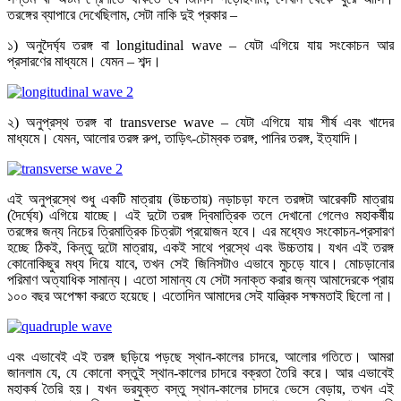
তরঙ্গের ব্যাপারে দেখেছিলাম, সেটা নাকি দুই প্রকার –
১) অনুদৈর্ঘ্য তরঙ্গ বা longitudinal wave – যেটা এগিয়ে যায় সংকোচন আর
প্রসারণের মাধ্যমে। যেমন – শব্দ।
২) অনুপ্রস্থ তরঙ্গ বা transverse wave – যেটা এগিয়ে যায় শীর্ষ এবং খাদের
মাধ্যমে। যেমন, আলোর তরঙ্গ রুপ, তাড়িৎ-চৌম্বক তরঙ্গ, পানির তরঙ্গ, ইত্যাদি।
এই অনুপ্রস্থে শুধু একটি মাত্রায় (উচ্চতায়) নড়াচড়া ফলে তরঙ্গটা আরেকটি মাত্রায়
(দৈর্ঘ্যে) এগিয়ে যাচ্ছে। এই দুটো তরঙ্গ দ্বিমাত্রিক তলে দেখানো গেলেও মহাকর্ষীয়
তরঙ্গের জন্য নিচের ত্রিমাত্রিক চিত্রটা প্রয়োজন হবে। এর মধ্যেও সংকোচন-প্রসারণ
হচ্ছে ঠিকই, কিন্তু দুটো মাত্রায়, একই সাথে প্রস্থে এবং উচ্চতায়। যখন এই তরঙ্গ
কোনোকিছুর মধ্য দিয়ে যাবে, তখন সেই জিনিসটাও এভাবে মুচড়ে যাবে। মোচড়ানোর
পরিমাণ অত্যাধিক সামান্য। এতো সামান্য যে সেটা সনাক্ত করার জন্য আমাদেরকে প্রায়
১০০ বছর অপেক্ষা করতে হয়েছে। এতোদিন আমাদের সেই যান্ত্রিক সক্ষমতাই ছিলো না।
এবং এভাবেই এই তরঙ্গ ছড়িয়ে পড়ছে স্থান-কালের চাদরে, আলোর গতিতে। আমরা
জানলাম যে, যে কোনো বস্তুই স্থান-কালের চাদরে বক্রতা তৈরি করে। আর এভাবেই
মহাকর্ষ তৈরি হয়। যখন ভরযুক্ত বস্তু স্থান-কালের চাদরে ভেসে বেড়ায়, তখন এই