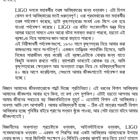
LIGO দলকে মহাকর্ষীয় তরঙ্গ আবিষ্কারের জন্য ধন্যবাদ। এটা হিগস
বোসন কণা আবিষ্কারের মতই গুরুত্বপূর্ণ। ওরা প্রথমবারের মত মহাকর্ষীয়
তরঙ্গ পর্যবেক্ষণ করেছে, দুটো কৃষ্ণগহ্বরের সংঘর্ষ এবং মিশে এক হয়ে
যাওয়া পর্যবেক্ষণ করেছে। LIGO এর বর্ধিত সংবেদনশীল যন্ত্র দিয়ে
আমরা হয়তো সামনে এমন আরো ঘটনা সনাক্ত করতে পারবো, হয়তো এই
ব্রহ্মাণ্ড নিয়ে আমাদের জ্ঞান আরো বাড়াতে পারবো।
এই নিরীক্ষাধর্মী পর্যবেক্ষণগুলো, ১৯৭০ সালে কৃষ্ণগহ্বর নিয়ে আমার করা
কাজগুলোর সাথে সংগতিপূর্ণ। একজন তাত্ত্বিক পদার্থবিদ হিসেবে, আমি
নিজের সারাজীবন ব্যয় করেছি এই ব্রহ্মাণ্ডটাকে বোঝার জন্য যাতে
কিছুটা অবদান রাখতে পারি। ব্যাপারটা ভাবতেই রোমাঞ্চ হয় যে, আমি
কৃষ্ণগহ্বরের ক্ষেত্রফল আর অনন্যতা তত্ত্ব নিয়ে যে ভবিষ্যদ্বাণীগুলো
৪০ বছর আগে করেছিলাম, সেগুলো আমার জীবদ্দশাতেই পর্যবেক্ষণ করা
হচ্ছে।
বিজ্ঞান আমাদের জীবনযাত্রাকে পাল্টে দিচ্ছে প্রতিনিয়ত। এই ধরনের বিশাল আবিষ্কার
আমাদের জীবদ্দশায় আবার হবে কিনা, তা বলা বেশ মুশকিল। এটাই হয়তো আপনার আর
আমার জীবনের সবচেয়ে বড় বিজ্ঞানভিত্তিক মুহূর্ত – এতোটাই বিশাল এই আবিষ্কার।
অবশ্য আমি বেশ আশাবাদী। আমার ভবিষ্যদ্বাণী হচ্ছে – ঠিক এই মাত্রার পরবর্তী বিশাল
আবিষ্কার হচ্ছে পৃথিবীর বাইরে প্রাণের সন্ধান খুঁজে পাওয়া, আর সেটা হয়তো ঘটবে আমার
জীবদ্দশাতেই।
বিজ্ঞানীদের অক্লান্ত প্রচেষ্টাকে ধন্যবাদ, আইনস্টাইনকে ধন্যবাদ, LIGO
গবেষকদেরকে ধন্যবাদ – এরকম গা শিরশির করা একটা আবিষ্কার আমাদেরকে উপহার
দেয়ার জন্য। পুরো জিনিসটা সংক্ষেপে (৩ মিনিটে) একবার ঝালাই করে নিতে চান? তাহলে