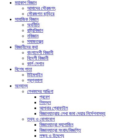
মহাকাশ বিজ্ঞান
আমাদের সৌরজগৎ
সৌরজগত ছাড়িয়ে
সামাজিক বিজ্ঞান
অর্থনীতি
রাষ্ট্রবিজ্ঞান
নৃবিজ্ঞান
সমাজতত্ত্ব
বিজ্ঞানীদের কথা
বাংলাদেশী বিজ্ঞানী
বিদেশী বিজ্ঞানী
কার্ল সেগান
বিশেষ পাতা
টাইমলাইন
প্রশ্নমালা
অন্যান্য
লেখকদের আঙিনা
প্রবেশ
নিবন্ধন
আপনার প্রোফাইল
বিজ্ঞানযাত্রায় লেখা জমা দেয়ার নির্দেশনাসমূহ
তথ্য ও যোগাযোগ
বিজ্ঞানযাত্রা ম্যাগাজিন
বিজ্ঞানযাত্রা সংবাদ/বিজ্ঞপ্তি
লক্ষ্য ও উদ্দেশ্য