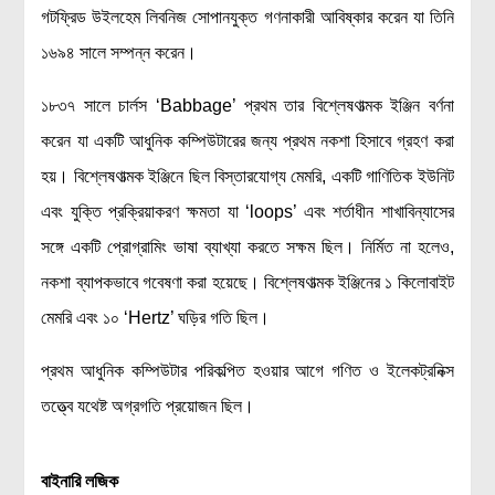
গটফ্রিড উইলহেম লিবনিজ সোপানযুক্ত গণনাকারী আবিষ্কার করেন যা তিনি
বিশেষ পাতা
১৬৯৪ সালে সম্পন্ন করেন।
টাইমলাইন
১৮৩৭ সালে চার্লস ‘Babbage’ প্রথম তার বিশ্লেষণাত্মক ইঞ্জিন বর্ণনা
প্রশ্নমালা
করেন যা একটি আধুনিক কম্পিউটারের জন্য প্রথম নকশা হিসাবে গ্রহণ করা
অন্যান্য
হয়। বিশ্লেষণাত্মক ইঞ্জিনে ছিল বিস্তারযোগ্য মেমরি, একটি গাণিতিক ইউনিট
এবং যুক্তি প্রক্রিয়াকরণ ক্ষমতা যা ‘loops’ এবং শর্তাধীন শাখাবিন্যাসের
লেখকদের আঙিনা
সঙ্গে একটি প্রোগ্রামিং ভাষা ব্যাখ্যা করতে সক্ষম ছিল। নির্মিত না হলেও,
প্রবেশ
নকশা ব্যাপকভাবে গবেষণা করা হয়েছে। বিশ্লেষণাত্মক ইঞ্জিনের ১ কিলোবাইট
নিবন্ধন
মেমরি এবং ১০ ‘Hertz’ ঘড়ির গতি ছিল।
আপনার প্রোফাইল
বিজ্ঞানযাত্রায় লেখা জমা দেয়ার নির্দেশনাসমূহ
প্রথম আধুনিক কম্পিউটার পরিকল্পিত হওয়ার আগে গণিত ও ইলেকট্রনিক্স
তথ্য ও যোগাযোগ
তত্ত্বে যথেষ্ট অগ্রগতি প্রয়োজন ছিল।
বিজ্ঞানযাত্রা ম্যাগাজিন
বিজ্ঞানযাত্রা সংবাদ/বিজ্ঞপ্তি
বাইনারি
লজিক