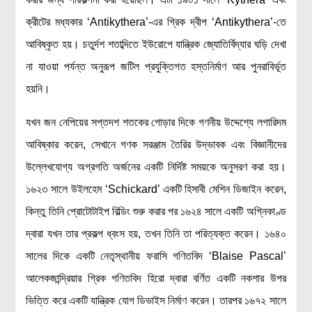
মহাকাশ বিজ্ঞান
ক্রীটের মধ্যকার ‘Antikythera’-এর গ্রিক দ্বীপ ‘Antikythera’-তে
আবিষ্কৃত হয়। চতুর্দশ শতাব্দিতে ইউরোপে যান্ত্রিক জ্যোতির্বিদ্যার ঘড়ি দেখা
আমাদের সৌরজগৎ
না যাওয়া পর্যন্ত অনুরূপ জটিল প্রযুক্তিগত হস্তনির্মাণ আর পুনরাবির্ভূত
সৌরজগত ছাড়িয়ে
হয়নি।
সামাজিক বিজ্ঞান
যখন জন নেপিয়ের সপ্তদশ শতকের গোড়ার দিকে গণনীয় উদ্দেশ্যে লগারিদম
অর্থনীতি
আবিষ্কার করেন, সেখানে গণক সরঞ্জাম তৈরির উদ্ভাবক এবং বিজ্ঞানীদের
রাষ্ট্রবিজ্ঞান
উল্লেখযোগ্য অগ্রগতি অর্জনের একটি নির্দিষ্ট সময়কে অনুসরণ করা হয়।
নৃবিজ্ঞান
১৬২৩ সালে উইলহেম ‘Schickard’ একটি হিসাবী মেশিন ডিজাইন করেন,
সমাজতত্ত্ব
কিন্তু তিনি প্রোটোটাইপ বিল্ডিং শুরু করার পর ১৬২৪ সালে একটি অগ্নিকাণ্ড
বিজ্ঞানীদের কথা
দ্বারা যখন তার প্রকল্প ধ্বংস হয়, তখন তিনি তা পরিত্যক্ত করেন। ১৬৪০
সালের দিকে একটি নেতৃস্থানীয় ফরাসি গণিতবিদ ‘Blaise Pascal’
বাংলাদেশী বিজ্ঞানী
আলেকজান্দ্রিয়ার গ্রিক গণিতবিদ হিরো দ্বারা বর্ণিত একটি নকশার উপর
বিদেশী বিজ্ঞানী
ভিত্তি করে একটি যান্ত্রিক যোগ ডিভাইস নির্মাণ করেন। তারপর ১৬৭২ সালে
কার্ল সেগান