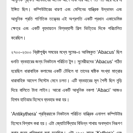
রসায়ন বিজ্ঞান
ইঙ্গিত ছিল। কম্পিউটারের ধারণা এবং মেশিনের যান্ত্রিক উদ্ভাবন এবং
গণিত
আধুনিক প্রতি গাণিতিক তত্ত্বের এই অগ্রগতি একটি প্রধান একাডেমিক
প্রায়োগিক বিজ্ঞান
ক্ষেত্র এবং একটি বৃহদায়তন বিশ্বব্যাপী শিল্প ভিত্তির দিকে পরিচালিত
করেছিল।
পরিবেশ বিজ্ঞান
প্রকৃতি
২৭০০-২৩০০ খ্রিষ্টপূর্বাব্দ সময়ের মধ্যে সুমের-এ আবিষ্কৃত ‘Abacus’ ছিল
প্রাকৃতিক দুর্যোগ
গুনতি ব্যবহারের জন্য নিকটতম পরিচিত টুল। সুমেরীয়দের ‘Abacus’ গঠিত
জলবায়ু পরিবর্তন
হয়েছিল ধারাবাহিক কলামের একটি টেবিলে যা তাদের ষষ্ঠিক সংখ্যা মাত্রার
পরিবেশ দূষণ
ধারাবাহিক আদেশ সিস্টেম মেনে চলত। এটি ব্যবহারের মূল শৈলী ছিল নুড়ি
কম্পিউটার সায়েন্স
দিয়ে বালিতে টানা লাইন। আরো একটি আধুনিক নকশা ‘Abaci’ আজও
হিসাব হাতিয়ার হিসেবে ব্যবহার করা হয়।
ইলেকট্রিক্যাল ইঞ্জিনিয়ারিং
জেনেটিক ইঞ্জিনিয়ারিং
‘Antikythera’ প্রক্রিয়াকে নিকটতম পরিচিত যান্ত্রিক এনালগ কম্পিউটার
বায়োটেকনোলজি
হিসেবে বিশ্বাস করা হয়। এটা জ্যোতির্বিদ্যার বিভিন্ন শাখায় অবস্থান নিরূপণ
দৈনন্দিন জীবনে বিজ্ঞানের প্রয়োগ
করার জন্য পরিকল্পনা করা হয়েছিল। এটা ১৯০১ সালে ‘Kythera’ এবং