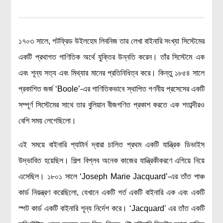
লক্ষ্য ও উদ্দেশ্য
যোগাযোগ
বৈজ্ঞানিক কল্পকাহিনী
১৭০৩ সালে, গটফ্রিড উইলহেম লিবনিজ তার লেখা বাইনারি সংখ্যা সিস্টেমের
লজিক এবং ফ্যালাসি
একটি প্রথাগত গাণিতিক অর্থে যুক্তির উন্নতি করেন। তাঁর সিস্টেমে এক
রিভিউ (বই/মুভি/সিরিজ)
এবং শূন্য সত্য এবং মিথ্যার মানের প্রতিনিধিত্ব করে। কিন্তু ১৮৫৪ সালে
আবিষ্কারের গল্প
প্রকাশিত জর্জ ‘Boole’-এর গাণিতিকভাবে স্থাপিত গণনীয় প্রসেসের একটি
বিজ্ঞান নিয়ে কার্টুন
সম্পূর্ণ সিস্টেমের সাথে তার বুলিয়ান বীজগণিত প্রকাশ করতে এক শতাব্দীরও
বাংলাদেশের কথা
বেশি সময় লেগেছিলো।
এই সময়ে বাইনারি প্যাটার্ন দ্বারা চালিত প্রথম একটি যান্ত্রিক ডিভাইস
উদ্ভাবিত হয়েছিল। শিল্প বিপ্লব অনেক কাজের যান্ত্রিকীকরণে এগিয়ে নিয়ে
এসেছিল। ১৮০১ সালে ‘Joseph Marie Jacquard’-এর তাঁত পাঞ্চ
কার্ড নিয়ন্ত্রণ করেছিলো, যেখানে একটি গর্ত একটি বাইনারি এক এবং একটি
স্পট কার্ড একটি বাইনারি শূন্য নির্দেশ করে। ‘Jacquard’ এর তাঁত একটি