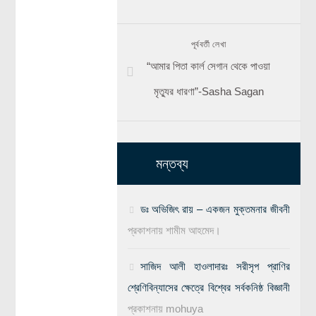
পূর্ববর্তী লেখা
“আমার পিতা কার্ল সেগান থেকে পাওয়া
মৃত্যুর ধারণা”-Sasha Sagan
মন্তব্য
ডঃ অভিজিৎ রায় – একজন মুক্তমনার জীবনী
প্রকাশনায়
শামীম আহমেদ।
সাজিদ আলী হাওলাদারঃ সরীসৃপ প্রাণির
শ্রেণিবিন্যাসের ক্ষেত্রে বিশ্বের সর্বকনিষ্ঠ বিজ্ঞানী
প্রকাশনায়
mohuya