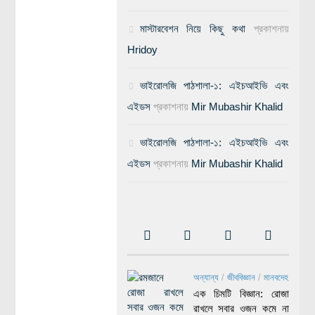
মাস্টারবেশন নিয়ে কিছু কথা
প্রকাশনায়
Hridoy
ভাইরোলজি পাঠশালা-১: এইচআইভি এবং
এইডস
প্রকাশনায়
Mir Mubashir Khalid
ভাইরোলজি পাঠশালা-১: এইচআইভি এবং
এইডস
প্রকাশনায়
Mir Mubashir Khalid
অন্যান্য
/
জীববিজ্ঞান
/
মানবদেহ
এক চিমটি বিজ্ঞান: রোজা
রাখলে সবার ওজন কমে না