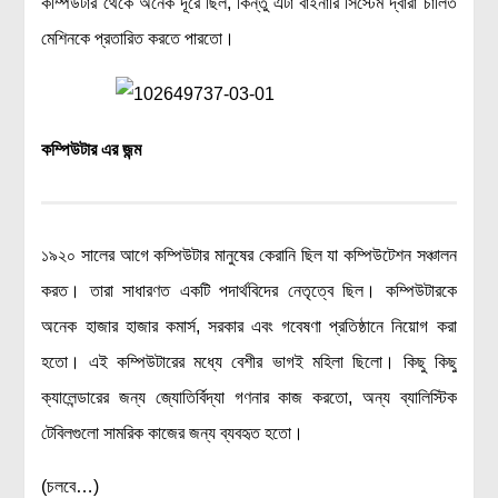
কম্পিউটার থেকে অনেক দূরে ছিল, কিন্তু এটা বাইনারি সিস্টেম দ্বারা চালিত
মেশিনকে প্রতারিত করতে পারতো।
কম্পিউটার
এর
জন্ম
১৯২০ সালের আগে কম্পিউটার মানুষের কেরানি ছিল যা কম্পিউটেশন সঞ্চালন
করত। তারা সাধারণত একটি পদার্থবিদের নেতৃত্বে ছিল। কম্পিউটারকে
অনেক হাজার হাজার কমার্স, সরকার এবং গবেষণা প্রতিষ্ঠানে নিয়োগ করা
হতো। এই কম্পিউটারের মধ্যে বেশীর ভাগই মহিলা ছিলো। কিছু কিছু
ক্যালেন্ডারের জন্য জ্যোতির্বিদ্যা গণনার কাজ করতো, অন্য ব্যালিস্টিক
টেবিলগুলো সামরিক কাজের জন্য ব্যবহৃত হতো।
(চলবে…)