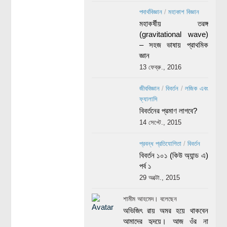
পদার্থবিজ্ঞান
/
মহাকাশ বিজ্ঞান
মহাকর্ষীয় তরঙ্গ
(gravitational wave)
– সহজ ভাষায় প্রাথমিক
জ্ঞান
13 ফেব্রু., 2016
জীববিজ্ঞান
/
বিবর্তন
/
লজিক এবং
ফ্যালাসি
বিবর্তনের প্রমাণ লাগবে?
14 সেপ্টে., 2015
প্রবন্ধ প্রতিযোগিতা
/
বিবর্তন
বিবর্তন ১০১ (কিউ অ্যান্ড এ)
পর্ব ১
29 অক্টো., 2015
শামীম আহমেদ। বলেছেন
অভিজিৎ রায় অমর হয়ে থাকবেন
আমাদের হৃদয়ে। আজ ওঁর না