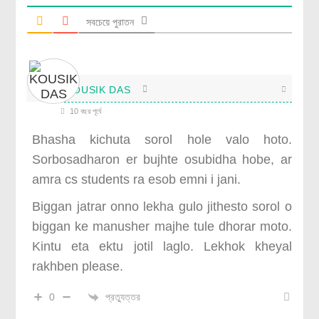
সবচেয়ে পুরাতন
KOUSIK DAS
10 বছর পূর্বে
Bhasha kichuta sorol hole valo hoto.
Sorbosadharon er bujhte osubidha hobe, ar
amra cs students ra esob emni i jani.
Biggan jatrar onno lekha gulo jithesto sorol o
biggan ke manusher majhe tule dhorar moto.
Kintu eta ektu jotil laglo. Lekhok kheyal
rakhben please.
প্রত্যুত্তর
0