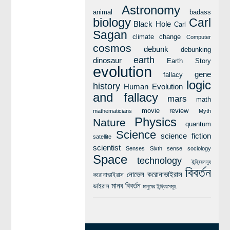
Astronomy
animal
badass
biology
Carl
Black Hole
Carl
Sagan
climate change
Computer
cosmos
debunk
debunking
earth
dinosaur
Earth Story
evolution
gene
fallacy
logic
history
Human Evolution
and fallacy
mars
math
movie review
mathematicians
Myth
Physics
Nature
quantum
Science
science fiction
satellite
scientist
Senses
Sixth sense
sociology
Space
technology
ইন্দ্রিয়সমূহ
বিবর্তন
নোভেল করোনাভাইরাস
করোনাভাইরাস
মানব বিবর্তন
ভাইরাস
মানুষের ইন্দ্রিয়সমূহ