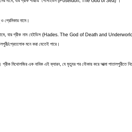
েপচুনের নামে, যার গ্রীক পরিচয় “পোসাইডন (Poseidon, The God of Sea)”।
 ও প্রেমিকার নামে।
্লুটোর নামে, যার গ্রীক নাম হেইডিস (Hades. The God of Death and Underworld
তালপুরী/প্রেতলোক মনে করা যেতেই পারে।
 গ্রীক মিথোলজির এক নাবিক এই ক্যারন, যে মৃত্যুর পর নৌকায় করে আত্মা পাতালপুরীতে ন