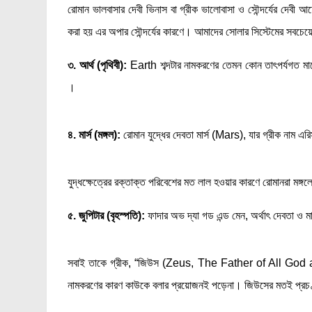
রোমান ভালবাসার দেবী ভিনাস বা গ্রীক ভালোবাসা ও সৌন্দর্যের দ
করা হয় এর অপার সৌন্দর্যের কারণে। আমাদের সোলার সিস্টেমের সবচেয়ে উ
৩. আর্থ (পৃথিবী):
Earth শব্দটার নামকরণের তেমন কোন তাৎপর্যগত মান
।
৪. মার্স (মঙ্গল):
রোমান যুদ্ধের দেবতা মার্স (Mars), যার গ্রীক নাম
যুদ্ধক্ষেত্রের রক্তাক্ত পরিবেশের মত লাল হওয়ার কারণে রোমানরা মঙ
৫. জুপিটার (বৃহস্পতি):
ফাদার অভ দ্যা গড এন্ড মেন, অর্থাৎ দেবতা ও ম
সবাই তাকে গ্রীক, “জিউস (Zeus, The Father of All God
নামকরণের কারণ কাউকে বলার প্রয়োজনই পড়েনা। জিউসের মতই প্রচণ্