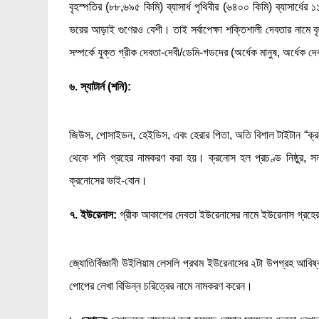
বৃহস্পতির (৮৮,৬৯৫ কিমি) ব্যাসার্ধ পৃথিবীর (৬৪০০ কিমি) ব্যাসা
ভরের আড়াই গুণেরও বেশী। তাই সর্বাপেক্ষা শক্তিশালী দেবতার নামে 
সম্পর্কে যুক্ত গ্রীক দেবতা-দেবী/ডেমি-গডদের (অর্ধেক মানুষ, অর্ধেক দ
৬. স্যাটার্ন (শনি):
জিউস, পোসাইডন, হেইডিস, এবং হেরার পিতা, অতি বিশাল টাইটান “
থেকে শনি গ্রহের নামকরণ করা হয়। ক্রনোস হল প্রচণ্ড নিষ্ঠুর, স
ক্রনোসের ভাই-বোন।
৭. ইউরেনাস:
গ্রীক আকাশের দেবতা ইউরেনাসের নামে ইউরেনাস গ্রহে
জ্যোতির্বিজ্ঞানী উইলিয়াম লেসলি প্রথম ইউরেনাসের ২টা উপগ্রহ আবি
পোপের লেখা বিভিন্ন চরিত্রের নামে নামকরণ করেন।