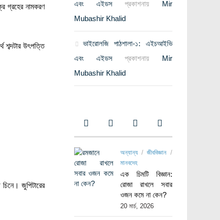
এবং এইডস
প্রকাশনায়
Mir
্র গ্রহের নামকরণ
Mubashir Khalid
ভাইরোলজি পাঠশালা-১: এইচআইভি
 শব্দটার উৎপত্তি
এবং এইডস
প্রকাশনায়
Mir
Mubashir Khalid
অন্যান্য
/
জীববিজ্ঞান
/
মানবদেহ
এক চিমটি বিজ্ঞান:
রোজা রাখলে সবার
িনে। জুপিটারের
ওজন কমে না কেন?
20 মার্চ, 2026