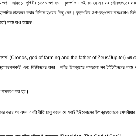
র্ধের ১১ গুণ। আয়তনে পৃথিবীর ১৩০০ গুণ বড়। বৃহস্পতি এতই বড় যে এর ভর সৌরজগতের সকল
বৃহস্পতির নামকরণ করায় বিস্মিত হওয়ার কিছু নেই। বৃহস্পতির উপগ্রহগুলোর নামগুলোও জি
েবতা) নামে রাখা হয়েছে।
ক্রনোস” (Cronos, god of farming and the father of Zeus/Jupiter)-এর রোমান 
ন্তানভক্ষণকারী এবং টাইটানদের রাজা। শনির উপগ্রহের নামগুলো সব টাইটাইনদের নামে 
র নামকরণ করা হয়।
ষ্কার করার পর এমন একটা রীতি চালু করেন যে সবাই ইউরেনাসের উপগ্রহগুলোকে শেক্সপীয়ার