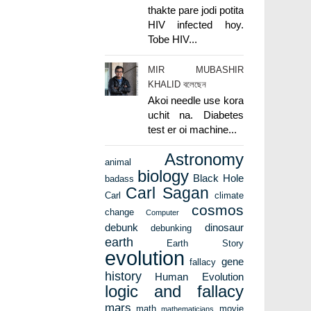
thakte pare jodi potita
HIV infected hoy.
Tobe HIV...
MIR MUBASHIR
KHALID বলেছেন
Akoi needle use kora
uchit na. Diabetes
test er oi machine...
Astronomy
animal
biology
Black Hole
badass
Carl Sagan
Carl
climate
cosmos
change
Computer
debunk
dinosaur
debunking
earth
Earth Story
evolution
gene
fallacy
history
Human Evolution
logic and fallacy
mars
math
movie
mathematicians