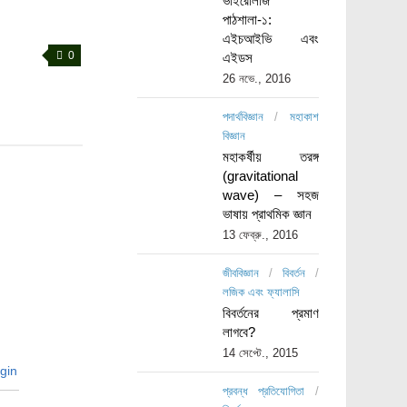
ভাইরোলজি
পাঠশালা-১:
এইচআইভি এবং
0
এইডস
26 নভে., 2016
পদার্থবিজ্ঞান
/
মহাকাশ
বিজ্ঞান
মহাকর্ষীয় তরঙ্গ
(gravitational
wave) – সহজ
ভাষায় প্রাথমিক জ্ঞান
13 ফেব্রু., 2016
জীববিজ্ঞান
/
বিবর্তন
/
লজিক এবং ফ্যালাসি
বিবর্তনের প্রমাণ
লাগবে?
14 সেপ্টে., 2015
gin
প্রবন্ধ প্রতিযোগিতা
/