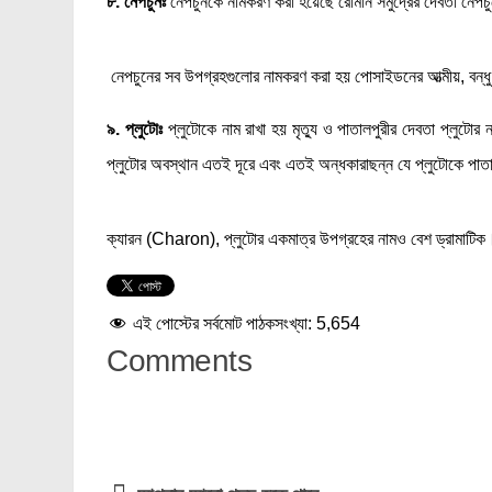
৮. নেপচুনঃ
নেপচুনকে নামকরণ করা হয়েছে রোমান সমুদ্রের দেবতা ন
নেপচুনের সব উপগ্রহগুলোর নামকরণ করা হয় পোসাইডনের আত্মীয়, বন্ধু
৯. প্লুটোঃ
প্লুটোকে নাম রাখা হয় মৃত্যু ও পাতালপুরীর দেবতা প
প্লুটোর অবস্থান এতই দূরে এবং এতই অন্ধকারাছন্ন যে প্লুটোকে পা
ক্যারন (Charon), প্লুটোর একমাত্র উপগ্রহের নামও বেশ ড্রামাটিক।
এই পোস্টের সর্বমোট পাঠকসংখ্যা:
5,654
Comments