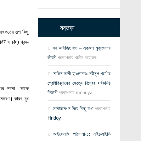
মন্তব্য
রজগতের অল্প কিছু
বী ও চাঁদ) গ্রহ-
ডঃ অভিজিৎ রায় – একজন মুক্তমনার
জীবনী
প্রকাশনায়
শামীম আহমেদ।
সাজিদ আলী হাওলাদারঃ সরীসৃপ প্রাণির
শ্রেণিবিন্যাসের ক্ষেত্রে বিশ্বের সর্বকনিষ্ঠ
ণের দেবতা। তাকে
বিজ্ঞানী
প্রকাশনায়
mohuya
 নামকরণ। কারণ, বুধ
মাস্টারবেশন নিয়ে কিছু কথা
প্রকাশনায়
Hridoy
ভাইরোলজি পাঠশালা-১: এইচআইভি