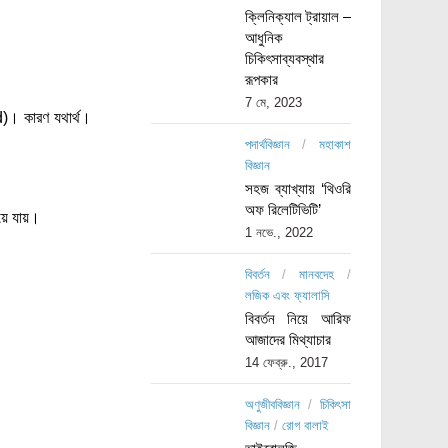
ক্লিনিক্যাল ট্রায়াল –
আধুনিক
চিকিৎসাব্যবস্থার
রূপকার
7 মে, 2023
)। কারণ যথার্থ।
পদার্থবিজ্ঞান
/
মহাকাশ
বিজ্ঞান
সহজ ব্যাখ্যায় ‘থিওরি
অফ রিলেটিভিটি’
িয়ে যায়।
1 নভে., 2022
বিবর্তন
/
মানবদেহ
/
লজিক এবং ফ্যালাসি
বিবর্তন নিয়ে আরিফ
আজাদের মিথ্যাচার
14 ফেব্রু., 2017
অণুজীববিজ্ঞান
/
চিকিৎসা
বিজ্ঞান
/
রোগ বালাই