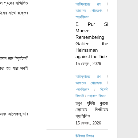
 গ্রহের সম্মিলিত
আবিষ্কারের গল্প
/
আমাদের সৌরজগৎ
/
উসের সাথে রক্তের
পদার্থবিজ্ঞান
E Pur Si
Muove:
Remembering
Galileo, the
Helmsman
against the Tide
নাম “স্যাটার্ন”
15 ফেব্রু., 2026
করা হয় যারা সবাই
আবিষ্কারের গল্প
/
আমাদের সৌরজগৎ
/
পদার্থবিজ্ঞান
/
বিদেশী
বিজ্ঞানী
/
মহাকাশ বিজ্ঞান
তবুও পৃথিবী ঘুরবেঃ
স্রোতের বিপরীতের
 এবং আলেকজান্ডার
গ্যালিলিও
15 ফেব্রু., 2026
চিকিৎসা বিজ্ঞান