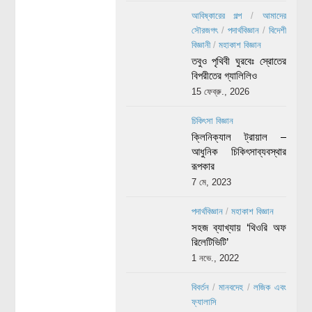
আবিষ্কারের গল্প
/
আমাদের
সৌরজগৎ
/
পদার্থবিজ্ঞান
/
বিদেশী
বিজ্ঞানী
/
মহাকাশ বিজ্ঞান
তবুও পৃথিবী ঘুরবেঃ স্রোতের
বিপরীতের গ্যালিলিও
15 ফেব্রু., 2026
চিকিৎসা বিজ্ঞান
ক্লিনিক্যাল ট্রায়াল –
আধুনিক চিকিৎসাব্যবস্থার
রূপকার
7 মে, 2023
পদার্থবিজ্ঞান
/
মহাকাশ বিজ্ঞান
সহজ ব্যাখ্যায় ‘থিওরি অফ
রিলেটিভিটি’
1 নভে., 2022
বিবর্তন
/
মানবদেহ
/
লজিক এবং
ফ্যালাসি