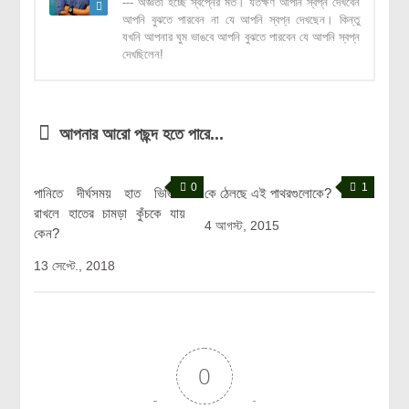
--- অজ্ঞতা হচ্ছে স্বপ্নের মত। যতক্ষণ আপনি স্বপ্ন দেখবেন
আপনি বুঝতে পারবেন না যে আপনি স্বপ্ন দেখছেন। কিন্তু
যখনি আপনার ঘুম ভাঙবে আপনি বুঝতে পারবেন যে আপনি স্বপ্ন
দেখছিলেন!
আপনার আরো পছন্দ হতে পারে...
0
1
পানিতে দীর্ঘসময় হাত ভিজিয়ে
কে ঠেলছে এই পাথরগুলোকে?
রাখলে হাতের চামড়া কুঁচকে যায়
4 আগস্ট, 2015
কেন?
13 সেপ্টে., 2018
0