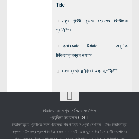
Tide
তবুও পৃথিবী ঘুরবেঃ স্রোতের বিপরীতের
গ্যালিলিও
ক্লিনিক্যাল ট্রায়াল – আধুনিক
চিকিৎসাব্যবস্থার রূপকার
সহজ ব্যাখ্যায় ‘থিওরি অফ রিলেটিভিটি’
বিজ্ঞানযাত্রা কর্তৃক সর্বসত্ত্ব সংরক্ষিত
প্রযুক্তি সহায়তায়
CGIT
বিজ্ঞানযাত্রায় প্রকাশিত সকল প্রবন্ধের দায় দায়িত্ব সংশ্লিষ্ট লেখকের। যদিও বিজ্ঞানযাত্রা
কর্তৃপক্ষ সঠিক তথ্য প্রকাশ নিশ্চিত করতে সদা সচেষ্ট, এবং ভুল ধরিয়ে দিলে সেটা সংশোধনে
আমরা তৎপর। কিন্তু এরপরেও কোনো প্রবন্ধে তথ্যজনিত ভুল থেকে গেলে বিজ্ঞানযাত্রা