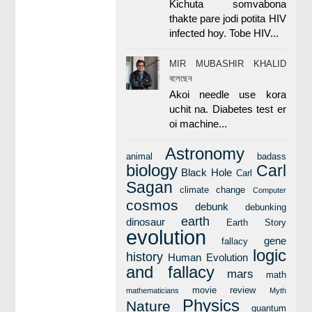
Kichuta somvabona
thakte pare jodi potita HIV
infected hoy. Tobe HIV...
MIR MUBASHIR KHALID
বলেছেন
Akoi needle use kora
uchit na. Diabetes test er
oi machine...
Astronomy
animal
badass
biology
Carl
Black Hole
Carl
Sagan
climate change
Computer
cosmos
debunk
debunking
earth
dinosaur
Earth Story
evolution
gene
fallacy
logic
history
Human Evolution
and fallacy
mars
math
movie review
mathematicians
Myth
Physics
Nature
quantum