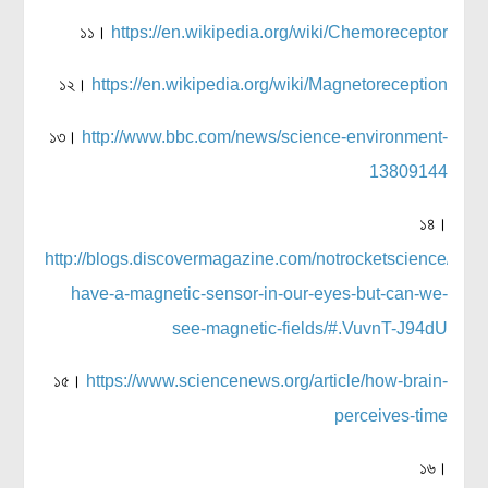
১১।
https://en.wikipedia.org/wiki/Chemoreceptor
১২।
https://en.wikipedia.org/wiki/Magnetoreception
১৩।
http://www.bbc.com/news/science-environment-
13809144
১৪।
http://blogs.discovermagazine.com/notrocketscience/201
have-a-magnetic-sensor-in-our-eyes-but-can-we-
see-magnetic-fields/#.VuvnT-J94dU
১৫।
https://www.sciencenews.org/article/how-brain-
perceives-time
১৬।