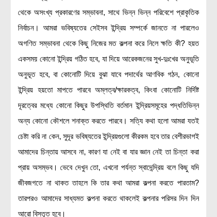
থেকে অসংখ্য প্রকারণের সম্ভাবনা, সাথে ভিন্ন ভিন্ন পরিবেশে প্রাকৃতিক
নির্বাচন। আমরা ভবিষ্যতের সেইসব ইন্দ্রিয় সম্পর্কে জানতে না পারলেও
অগণিত সম্ভাবনা থেকে কিছু নিজের মত কল্পনা করে নিলে ক্ষতি কী? হয়ত
একসময় কোনো ইন্দ্রিয় গঠিত হবে, যা দিয়ে আরেকজনের সুখ-দুঃখের অনুভূতি
অনুভূত হবে, বা কোনোটি দিয়ে বুঝা যাবে পদার্থের আণবিক গঠন, কোনো
ইন্দ্রিয় হয়তো মাপতে পারবে অম্লত্ব/ক্ষারকত্ব, কিংবা কোনোটি নির্দিষ্ট
দূরত্বের মধ্যে কোনো কিছুর উপস্থিতি বর্তমান ইন্দ্রিয়সমূহের পদ্ধতিভিন্ন
অন্য কোনো কৌশলে শনাক্ত করতে পারবে। সত্যি কথা হলো আমরা যতই
চেষ্টা করি না কেন, সুদূর ভবিষ্যতের ইন্দ্রিয়গুলো কীরকম হবে তার বেশীরভাগই
আমাদের চিন্তায় আসবে না, কারণ যা নেই বা যার জ্ঞান নেই তা চিন্তা করা
প্রায় অসম্ভব। ভেবে দেখুন তো, এখনো পর্যন্ত স্বাদেন্দ্রিয় বলে কিছু যদি
জীবজগতে না থাকত তাহলে কি তার কথা আমরা কল্পনা করতে পারতাম?
তারপরও আমাদের সাধ্যমত কল্পনা করতে থাকলেই কল্পনার পরিসর দিন দিন
আরো বিস্তৃত হবে।