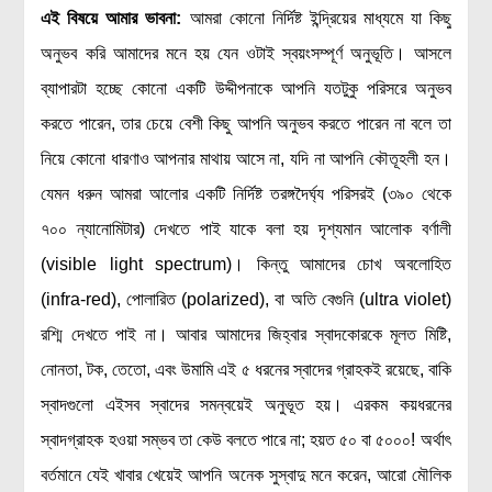
এই বিষয়ে আমার ভাবনা
:
আমরা কোনো নির্দিষ্ট ইন্দ্রিয়ের মাধ্যমে যা কিছু
মহাকাশ বিজ্ঞান
অনুভব করি আমাদের মনে হয় যেন ওটাই স্বয়ংসম্পূর্ণ অনুভূতি। আসলে
আমাদের সৌরজগৎ
ব্যাপারটা হচ্ছে কোনো একটি উদ্দীপনাকে আপনি যতটুকু পরিসরে অনুভব
সৌরজগত ছাড়িয়ে
করতে পারেন, তার চেয়ে বেশী কিছু আপনি অনুভব করতে পারেন না বলে তা
নিয়ে কোনো ধারণাও আপনার মাথায় আসে না, যদি না আপনি কৌতূহলী হন।
সামাজিক বিজ্ঞান
যেমন ধরুন আমরা আলোর একটি নির্দিষ্ট তরঙ্গদৈর্ঘ্য পরিসরই (৩৯০ থেকে
অর্থনীতি
৭০০ ন্যানোমিটার) দেখতে পাই যাকে বলা হয় দৃশ্যমান আলোক বর্ণালী
রাষ্ট্রবিজ্ঞান
(visible light spectrum)। কিন্তু আমাদের চোখ অবলোহিত
নৃবিজ্ঞান
(infra-red), পোলারিত (polarized), বা অতি বেগুনি (ultra violet)
সমাজতত্ত্ব
রশ্মি দেখতে পাই না। আবার আমাদের জিহ্বার স্বাদকোরকে মূলত মিষ্টি,
বিজ্ঞানীদের কথা
নোনতা, টক, তেতো, এবং উমামি এই ৫ ধরনের স্বাদের গ্রাহকই রয়েছে, বাকি
স্বাদগুলো এইসব স্বাদের সমন্বয়েই অনুভূত হয়। এরকম কয়ধরনের
বাংলাদেশী বিজ্ঞানী
স্বাদগ্রাহক হওয়া সম্ভব তা কেউ বলতে পারে না; হয়ত ৫০ বা ৫০০০! অর্থাৎ
বিদেশী বিজ্ঞানী
বর্তমানে যেই খাবার খেয়েই আপনি অনেক সুস্বাদু মনে করেন, আরো মৌলিক
কার্ল সেগান