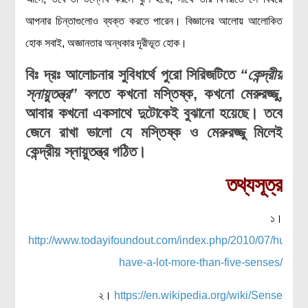
আপনার চিন্তাগুলোও ব্যক্ত করতে পারেন। বিজ্ঞানের আলোয় আলোকিত
হোক সবাই, অজ্ঞানতার অন্ধকার দূরীভূত হোক।
বিঃ দ্রঃ
আলোচনার সুবিধার্থে পুরো সিরিজটিতে
“কেন্দ্রীয়
স্নায়ুতন্ত্র”
বলতে কখনো মস্তিষ্ক
, কখনো মেরুরজ্জু,
আবার কখনো একসাথে দুটোকেই বুঝানো হয়েছে। তবে
জেনে রাখা ভালো যে মস্তিষ্ক ও মেরুরজ্জু মিলেই
কেন্দ্রীয় স্নায়ুতন্ত্র গঠিত।
তথ্যসূত্র
১।
http://www.todayifoundout.com/index.php/2010/07/human
have-a-lot-more-than-five-senses/
২।
https://en.wikipedia.org/wiki/Sense