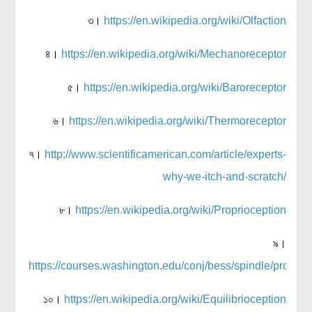
৩।
https://en.wikipedia.org/wiki/Olfaction
৪।
https://en.wikipedia.org/wiki/Mechanoreceptor
৫।
https://en.wikipedia.org/wiki/Baroreceptor
৬।
https://en.wikipedia.org/wiki/Thermoreceptor
৭।
http://www.scientificamerican.com/article/experts-
why-we-itch-and-scratch/
৮।
https://en.wikipedia.org/wiki/Proprioception
৯।
https://courses.washington.edu/conj/bess/spindle/proprio
১০।
https://en.wikipedia.org/wiki/Equilibrioception