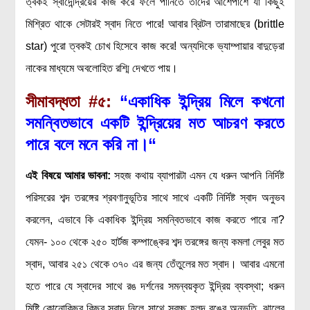
ত্বকই স্বাদেন্দ্রিয়ের কাজ করে ফলে পানিতে তাদের আশেপাশে যা কিছুই
মিশ্রিত থাকে সেটারই স্বাদ নিতে পারে! আবার ব্রিটল তারামাছের (brittle
star) পুরো ত্বকই চোখ হিসেবে কাজ করে! অন্যদিকে ভ্যাম্পায়ার বাদুড়েরা
নাকের মাধ্যমে অবলোহিত রশ্মি দেখতে পায়।
সীমাবদ্ধতা
#৫:
“একাধিক ইন্দ্রিয় মিলে কখনো
সমন্বিতভাবে একটি ইন্দ্রিয়ের মত আচরণ করতে
পারে বলে মনে করি না
।
“
এই বিষয়ে আমার ভাবনা
:
সহজ কথায় ব্যাপারটা এমন যে ধরুন আপনি নির্দিষ্ট
পরিসরের শব্দ তরঙ্গের শ্রবণানুভূতির সাথে সাথে একটি নির্দিষ্ট স্বাদ অনুভব
করলেন, এভাবে কি একাধিক ইন্দ্রিয় সমন্বিতভাবে কাজ করতে পারে না?
যেমন- ১০০ থেকে ২৫০ হার্টজ কম্পাঙ্কের শব্দ তরঙ্গের জন্য কমলা লেবুর মত
স্বাদ, আবার ২৫১ থেকে ৩৭০ এর জন্য তেঁতুলের মত স্বাদ। আবার এমনো
হতে পারে যে স্বাদের সাথে রঙ দর্শনের সমন্বয়কৃত ইন্দ্রিয় ব্যবস্থা; ধরুন
মিষ্টি কোনোকিছুর কিছুর স্বাদ নিলে সাথে স্বচ্ছ হলুদ রঙের অনুভূতি, ঝালের