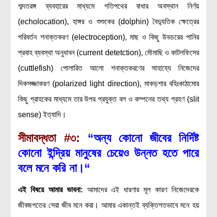
লক্ষ্য ও উদ্দেশ্য
শব্দতরঙ্গ ব্যবহারের মাধ্যমে গতিপথের বাধার অবস্থান নির্ণয়
যোগাযোগ
(echolocation), হাঙ্গর ও শুশুকের (dolphin) বৈদ্যুতিক ক্ষেত্রের
পরিবর্তন শনাক্তকরণ (electroception), মাছ ও কিছু উভচরের পানির
বৈজ্ঞানিক কল্পকাহিনী
প্রবাহ ব্যবস্থা অনুধাবন (current detetction), মৌমাছি ও কাটলফিসের
লজিক এবং ফ্যালাসি
(cuttlefish) পোলারিত আলো শনাক্তকরণের সাহায্যে নিজেদের
রিভিউ (বই/মুভি/সিরিজ)
দিকসজ্জাকরণ (polarized light direction), মাকড়শার বহিঃকাঠামোর
আবিষ্কারের গল্প
কিছু গ্রাহকের মাধ্যমে তার উপর প্রযুক্ত বল ও কম্পনের তথ্য গ্রহণ (slit
বিজ্ঞান নিয়ে কার্টুন
sense) ইত্যাদি।
বাংলাদেশের কথা
সীমাবদ্ধতা
#৩:
“অন্য কোনো জীবের নির্দিষ্ট
কোনো ইন্দ্রিয় মানুষের চেয়েও উন্নত হতে পারে
বলে মনে করি না
।
“
এই বিষয়ে আমার ভাবনা
:
আমাদের এই ধারণার মূল কারণ নিজেদেরকে
জীবজগতের সেরা জীব মনে করা। আমার একান্তই ব্যক্তিগতভাবে মনে হয়