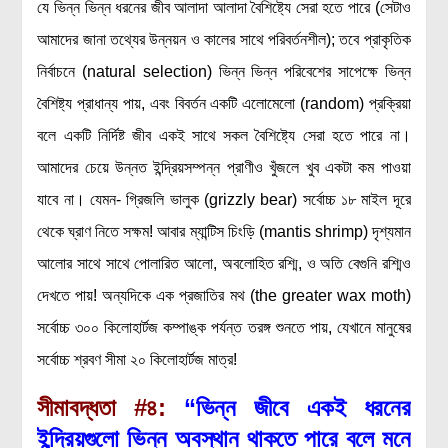
যে ভিন্ন ভিন্ন ধরনের জীব আলাদা আলাদা বৈশিষ্ট্যে সেরা হতে পারে (সেটাও
আমাদের জানা তথ্যের উন্নয়ন ও কালের সাথে পরিবর্তনশীল); তবে প্রাকৃতিক
নির্বাচনে (natural selection) ভিন্ন ভিন্ন পরিবেশের সাপেক্ষে ভিন্ন
বৈশিষ্ট্য প্রাধান্য পায়, এবং বিবর্তন একটি এলোমেলো (random) প্রক্রিয়া
বলে একটি নির্দিষ্ট জীব একই সাথে সকল বৈশিষ্ট্যে সেরা হতে পারে না।
আমাদের চেয়ে উন্নত ইন্দ্রিয়সম্পন্ন প্রাণীও খুঁজলে খুব একটা কম পাওয়া
যাবে না। যেমন- গ্রিজলি ভালুক (grizzly bear) সর্বোচ্চ ১৮ মাইল দূরে
থেকে ঘ্রাণ নিতে সক্ষম! আবার ম্যান্টিস চিংড়ি (mantis shrimp) দৃশ্যমান
আলোর সাথে সাথে পোলারিত আলো, অবলোহিত রশ্মি, ও অতি বেগুনি রশ্মিও
দেখতে পায়! অন্যদিকে এক প্রজাতির মথ (the greater wax moth)
সর্বোচ্চ ৩০০ কিলোহার্টজ কম্পাঙ্ক পর্যন্ত তরঙ্গ শুনতে পায়, যেখানে মানুষের
সর্বোচ্চ শ্রবণ সীমা ২০ কিলোহার্টজ মাত্র!
সীমাবদ্ধতা
#৪:
“ভিন্ন জীবে একই ধরনের
ইন্দ্রিয়গুলো ভিন্ন অবস্থান থাকতে পারে বলে মনে