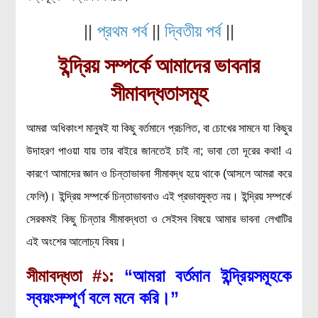
রসায়ন বিজ্ঞান
||
প্রথম পর্ব
||
দ্বিতীয় পর্ব
||
গণিত
ইন্দ্রিয় সম্পর্কে আমাদের ভাবনার
প্রায়োগিক বিজ্ঞান
সীমাবদ্ধতাসমূহ
পরিবেশ বিজ্ঞান
প্রকৃতি
আমরা অধিকাংশ মানুষই যা কিছু বর্তমানে প্রচলিত, বা চোখের সামনে যা কিছুর
প্রাকৃতিক দুর্যোগ
উদাহরণ পাওয়া যায় তার বাইরে জানতেই চাই না; ভাবা তো দূরের কথা! এ
জলবায়ু পরিবর্তন
কারণে আমাদের জ্ঞান ও চিন্তাভাবনা সীমাবদ্ধ হয়ে থাকে (আসলে আমরা করে
পরিবেশ দূষণ
ফেলি)। ইন্দ্রিয় সম্পর্কে চিন্তাভাবনাও এই প্রভাবমুক্ত নয়। ইন্দ্রিয় সম্পর্কে
কম্পিউটার সায়েন্স
সেরকমই কিছু চিন্তার সীমাবদ্ধতা ও সেইসব বিষয়ে আমার ভাবনা লেখাটির
ইলেকট্রিক্যাল ইঞ্জিনিয়ারিং
এই অংশের আলোচ্য বিষয়।
জেনেটিক ইঞ্জিনিয়ারিং
সীমাবদ্ধতা
#১:
“আমরা বর্তমান ইন্দ্রিয়সমূহকে
বায়োটেকনোলজি
স্বয়ংসম্পূর্ণ বলে মনে করি।”
দৈনন্দিন জীবনে বিজ্ঞানের প্রয়োগ