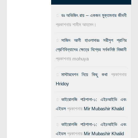
ডঃ অভিজিৎ রায় – একজন মুক্তমনার জীবনী
প্রকাশনায়
শামীম আহমেদ।
সাজিদ আলী হাওলাদারঃ সরীসৃপ প্রাণির
শ্রেণিবিন্যাসের ক্ষেত্রে বিশ্বের সর্বকনিষ্ঠ বিজ্ঞানী
প্রকাশনায়
mohuya
মাস্টারবেশন নিয়ে কিছু কথা
প্রকাশনায়
Hridoy
ভাইরোলজি পাঠশালা-১: এইচআইভি এবং
এইডস
প্রকাশনায়
Mir Mubashir Khalid
ভাইরোলজি পাঠশালা-১: এইচআইভি এবং
এইডস
প্রকাশনায়
Mir Mubashir Khalid