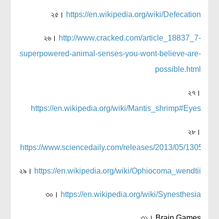
২৫।
https://en.wikipedia.org/wiki/Defecation
২৬।
http://www.cracked.com/article_18837_7-
superpowered-animal-senses-you-wont-believe-are-
possible.html
২৭।
https://en.wikipedia.org/wiki/Mantis_shrimp#Eyes
২৮।
https://www.sciencedaily.com/releases/2013/05/130508
২৯।
https://en.wikipedia.org/wiki/Ophiocoma_wendtii
৩০।
https://en.wikipedia.org/wiki/Synesthesia
৩১। Brain Games