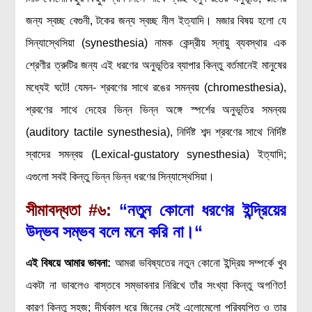
জন্য স্বচ্ছ বেগুনী, টকের জন্য স্বচ্ছ নীল ইত্যাদি। মজার বিষয় হলো যে
সিন্যাস্থেসিয়া (synesthesia) নামক কেন্দ্রীয় স্নায়ু ব্যবস্থার এক
শ্রেণীর ত্রুটির জন্য এই ধরণের অনুভূতির ব্যাপার কিন্তু বর্তমানেই মানুষের
মধ্যেই ঘটে! যেমন- শ্রবণের সাথে রঙের সমন্বয় (chromesthesia),
শ্রবণের সাথে দেহের ভিন্ন ভিন্ন অঙ্গে স্পর্শের অনুভূতির সমন্বয়
(auditory tactile synesthesia), নির্দিষ্ট শব্দ শ্রবণের সাথে নির্দিষ্ট
স্বাদের সমন্বয় (Lexical-gustatory synesthesia) ইত্যাদি;
এগুলো সবই কিন্তু ভিন্ন ভিন্ন ধরণের সিন্যাস্থেসিয়া।
সীমাবদ্ধতা
#৬:
“নতুন কোনো ধরণের ইন্দ্রিয়ের
উদ্ভব সম্ভব বলে মনে করি না
।
“
এই বিষয়ে আমার ভাবনা
:
আমরা ভবিষ্যতের নতুন কোনো ইন্দ্রিয় সম্পর্কে খুব
একটা না ভাবলেও বাস্তবে সম্ভাবনার নিরিখে তাঁর সংখ্যা কিন্তু অগণিত!
কারণ কিন্তু সহজ; দীর্ঘকাল ধরে জিনের সেই এলোমেলো পরিব্যপ্তি ও তার