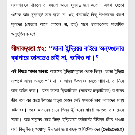
স্বাদগ্রাহক থাকলে তা হয়তো আরো সুস্বাদু মনে হতো। অথবা হয়তো
বিশেষ পাতা
ওটাকে আর সুস্বাদুই মনে হতো না; ওই খাবারেরই কিছু উপাদানের খারাপ
টাইমলাইন
স্বাদের (যেগুলো আগে পেতেন না, তার) সাথে ভালোগুলোর সাংঘর্ষিক
প্রশ্নমালা
অনুভূতির কারণে।
অন্যান্য
সীমাবদ্ধতা
#২:
“জানা ইন্দ্রিয়র বাইরে অন্যগুলোর
ব্যাপারে জানতেও চাই না, ভাবিও না।”
লেখকদের আঙিনা
প্রবেশ
এই বিষয়ে আমার ভাবনা
:
আমাদের ইন্দ্রিয়সমূহের থেকে ভিন্ন ধরনের ইন্দ্রিয়
নিবন্ধন
সম্পর্কে আমরা ভাবতে পারি না।যা আমরা উপলব্ধি করতে পারি না, তা নিয়ে
আপনার প্রোফাইল
ভাবা জটিল কাজ। যেমন আমরা ত্রিমাত্রিক (সময়সহ চতুর্মাত্রিক) জগতের
বিজ্ঞানযাত্রায় লেখা জমা দেয়ার নির্দেশনাসমূহ
জীব বলে এর চেয়ে উপরের মাত্রা কেমন সেই সম্পর্কে ভাবা আমাদের জন্য
তথ্য ও যোগাযোগ
কষ্টসাধ্য। তবে আমাদের চেয়ে ভিন্ন ইন্দ্রিয়ের ধারণা অন্তত তার চেয়ে
বিজ্ঞানযাত্রা ম্যাগাজিন
সহজ। আর মানুষের চেয়ে ভিন্ন ইন্দ্রিয়তো বর্তমানেই বিভিন্ন জীবে পাওয়া
বিজ্ঞানযাত্রা সংবাদ/বিজ্ঞপ্তি
যায়! কিছু উল্লেখযোগ্য উদাহরণ হলো বাদুড় ও সিটেশানদের (cetacean)