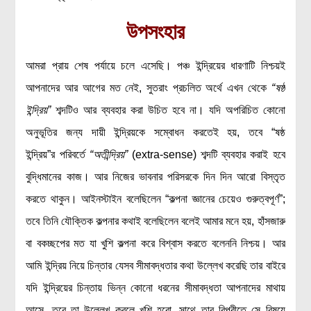
উপসংহার
আমরা প্রায় শেষ পর্যায়ে চলে এসেছি। পঞ্চ ইন্দ্রিয়ের ধারণাটি নিশ্চয়ই
আপনাদের আর আগের মত নেই, সুতরাং প্রচলিত অর্থে এখন থেকে
“ষষ্ঠ
ইন্দ্রিয়”
শব্দটিও আর ব্যবহার করা উচিত হবে না। যদি অপরিচিত কোনো
অনুভূতির জন্য দায়ী ইন্দ্রিয়কে সম্বোধন করতেই হয়, তবে “ষষ্ঠ
ইন্দ্রিয়”র পরিবর্তে
“অতীন্দ্রিয়”
(extra-sense) শব্দটি ব্যবহার করাই হবে
বুদ্ধিমানের কাজ। আর নিজের ভাবনার পরিসরকে দিন দিন আরো বিস্তৃত
করতে থাকুন। আইনস্টাইন বলেছিলেন “কল্পনা জ্ঞানের চেয়েও গুরুত্বপূর্ণ”;
তবে তিনি যৌক্তিক কল্পনার কথাই বলেছিলেন বলেই আমার মনে হয়, হাঁসজারু
বা বকচ্ছপের মত যা খুশি কল্পনা করে বিশ্বাস করতে বলেননি নিশ্চয়। আর
আমি ইন্দ্রিয় নিয়ে চিন্তার যেসব সীমাবদ্ধতার কথা উল্লেখ করেছি তার বাইরে
যদি ইন্দ্রিয়ের চিন্তায় ভিন্ন কোনো ধরনের সীমাবদ্ধতা আপনাদের মাথায়
আসে, তবে তা উল্লেখ করলে খুশি হবো, সাথে তার বিপরীতে সে বিষয়ে