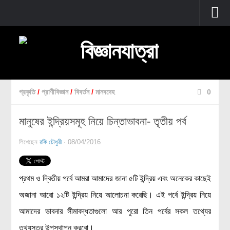
প্রচ্ছদ
বুনিয়াদি বিজ্ঞান
জীববিজ্ঞান
প্রকৃতি
/
প্রাণীবিজ্ঞান
/
বিবর্তন
/
মানবদেহ
0
উদ্ভিদবিজ্ঞান
মানুষের ইন্দ্রিয়সমূহ নিয়ে চিন্তাভাবনা- তৃতীয় পর্ব
প্রাণীবিজ্ঞান
বিবর্তন
লিখেছেন
রকি চৌধুরী
· 08/04/2016
মানবদেহ
জেনেটিক্স
প্রথম ও দ্বিতীয় পর্বে আমরা আমাদের জানা ৫টি ইন্দ্রিয় এবং অনেকের কাছেই
রোগ ও চিকিৎসা
অজানা আরো ১২টি ইন্দ্রিয় নিয়ে আলোচনা করেছি। এই পর্বে ইন্দ্রিয় নিয়ে
অণুজীববিজ্ঞান
আমাদের ভাবনার সীমাবদ্ধতাগুলো আর পুরো তিন পর্বের সকল তথ্যের
পদার্থবিজ্ঞান
তথ্যসূত্র উপস্থাপন করবো।