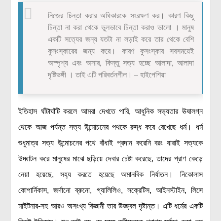
রসায়ন বিজ্ঞান
নিজের চিন্তা করার অধিকারকে সংরক্ষণ কর। কারণ কিছু
গণিত
চিন্তা না করা থেকে ভুলভাবে চিন্তা করাও ভালো । মানুষ
একটি সত্যের জন্য যতটা না লড়াই করে তার থেকে বেশি
প্রায়োগিক বিজ্ঞান
কুসংস্কারের জন্য করে। কারণ কুসংস্কার সবসময়েই
অস্পৃশ্য এবং অসার, কিন্তু সত্য হচ্ছে আলাদা, আলাদা
পরিবেশ বিজ্ঞান
দৃষ্টিভঙ্গী । তাই এটি পরিবর্তনশীল। – হাইপেশিয়া
প্রকৃতি
প্রাকৃতিক দুর্যোগ
ইতিহাস ঘাঁটাঘাঁটি করলে আমরা দেখতে পারি, আধুনিক সভ্যতার ঊষালগ্ন
জলবায়ু পরিবর্তন
থেকে আজ পর্যন্ত সত্য উন্মোচনের পথকে রুদ্ধ করে রেখেছে ধর্ম। ধর্ম
পরিবেশ দূষণ
শুধুমাত্র সত্য উন্মোচনের পথে বাঁধাই প্রদান করেনি বরং যারাই সত্যকে
কম্পিউটার সায়েন্স
উদ্ঘাটন করে মানুষের মাঝে ছড়িয়ে দেবার চেষ্টা করেছে, তাদের প্রাণ কেড়ে
ইলেকট্রিক্যাল ইঞ্জিনিয়ারিং
নেয়া হয়েছে, সহ্য করতে হয়েছে অমানবিক নির্যাতন। নিকোলাস
জেনেটিক ইঞ্জিনিয়ারিং
কোপার্নিকাস, জর্দানো ব্রুনো, গ্যালিলিও, সক্রেটিস, আইনস্টাইন, লিসে
বায়োটেকনোলজি
মাইটনার-সহ আরও অসংখ্য বিজ্ঞানী তার উজ্জ্বল দৃষ্টান্ত। এটি ধর্মের একটি
দৈনন্দিন জীবনে বিজ্ঞানের প্রয়োগ