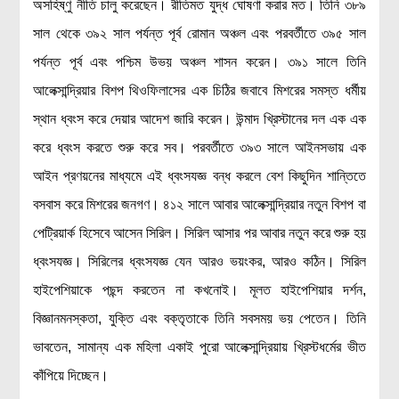
অসহিষ্ণু নীতি চালু করেছেন। রীতিমত যুদ্ধ ঘোষণা করার মত। তিনি ৩৮৯
সাল থেকে ৩৯২ সাল পর্যন্ত পূর্ব রোমান অঞ্চল এবং পরবর্তীতে ৩৯৫ সাল
পর্যন্ত পূর্ব এবং পশ্চিম উভয় অঞ্চল শাসন করেন। ৩৯১ সালে তিনি
আলেক্সান্দ্রিয়ার বিশপ থিওফিলাসের এক চিঠির জবাবে মিশরের সমস্ত ধর্মীয়
স্থান ধ্বংস করে দেয়ার আদেশ জারি করেন। উন্মাদ খ্রিস্টানের দল এক এক
করে ধ্বংস করতে শুরু করে সব। পরবর্তীতে ৩৯৩ সালে আইনসভায় এক
আইন প্রণয়নের মাধ্যমে এই ধ্বংসযজ্ঞ বন্ধ করলে বেশ কিছুদিন শান্তিতে
বসবাস করে মিশরের জনগণ। ৪১২ সালে আবার আলেক্সান্দ্রিয়ার নতুন বিশপ বা
পেট্রিয়ার্ক হিসেবে আসেন সিরিল। সিরিল আসার পর আবার নতুন করে শুরু হয়
ধ্বংসযজ্ঞ। সিরিলের ধ্বংসযজ্ঞ যেন আরও ভয়ংকর, আরও কঠিন। সিরিল
হাইপেশিয়াকে পছন্দ করতেন না কখনোই। মূলত হাইপেশিয়ার দর্শন,
বিজ্ঞানমনস্কতা, যুক্তি এবং বক্তৃতাকে তিনি সবসময় ভয় পেতেন। তিনি
ভাবতেন, সামান্য এক মহিলা একাই পুরো আলেক্সান্দ্রিয়ায় খ্রিস্টধর্মের ভীত
কাঁপিয়ে দিচ্ছেন।