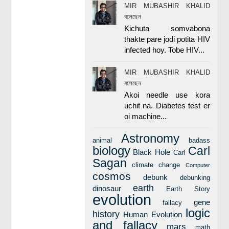
MIR MUBASHIR KHALID
বলেছেন
Kichuta somvabona
thakte pare jodi potita HIV
infected hoy. Tobe HIV...
MIR MUBASHIR KHALID
বলেছেন
Akoi needle use kora
uchit na. Diabetes test er
oi machine...
Astronomy
animal
badass
biology
Carl
Black Hole
Carl
Sagan
climate change
Computer
cosmos
debunk
debunking
earth
dinosaur
Earth Story
evolution
gene
fallacy
logic
history
Human Evolution
and fallacy
mars
math