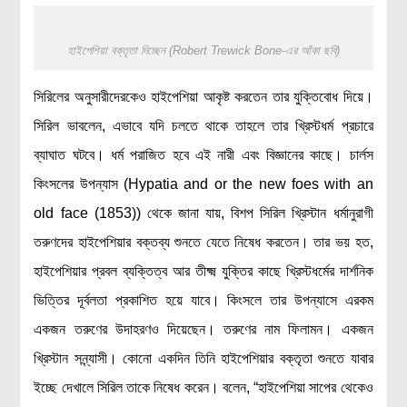
হাইপেশিয়া বক্তৃতা দিচ্ছেন (Robert Trewick Bone-এর আঁকা ছবি)
সিরিলের অনুসারীদেরকেও হাইপেশিয়া আকৃষ্ট করতেন তার যুক্তিবোধ দিয়ে।
সিরিল ভাবলেন, এভাবে যদি চলতে থাকে তাহলে তার খ্রিস্টধর্ম প্রচারে
ব্যাঘাত ঘটবে। ধর্ম পরাজিত হবে এই নারী এবং বিজ্ঞানের কাছে। চার্লস
কিংসলের উপন্যাস (Hypatia and or the new foes with an
old face (1853)) থেকে জানা যায়, বিশপ সিরিল খ্রিস্টান ধর্মানুরাগী
তরুণদের হাইপেশিয়ার বক্তব্য শুনতে যেতে নিষেধ করতেন। তার ভয় হত,
হাইপেশিয়ার প্রবল ব্যক্তিত্ব আর তীক্ষ্ম যুক্তির কাছে খ্রিস্টধর্মের দার্শনিক
ভিত্তির দূর্বলতা প্রকাশিত হয়ে যাবে। কিংসলে তার উপন্যাসে এরকম
একজন তরুণের উদাহরণও দিয়েছেন। তরুণের নাম ফিলামন। একজন
খ্রিস্টান সন্ন্যাসী। কোনো একদিন তিনি হাইপেশিয়ার বক্তৃতা শুনতে যাবার
ইচ্ছে দেখালে সিরিল তাকে নিষেধ করেন। বলেন, “হাইপেশিয়া সাপের থেকেও