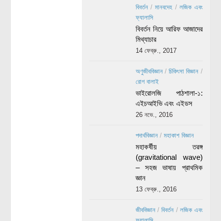
বিবর্তন
/
মানবদেহ
/
লজিক এবং
ফ্যালাসি
বিবর্তন নিয়ে আরিফ আজাদের
মিথ্যাচার
14 ফেব্রু., 2017
অণুজীববিজ্ঞান
/
চিকিৎসা বিজ্ঞান
/
রোগ বালাই
ভাইরোলজি পাঠশালা-১:
এইচআইভি এবং এইডস
26 নভে., 2016
পদার্থবিজ্ঞান
/
মহাকাশ বিজ্ঞান
মহাকর্ষীয় তরঙ্গ
(gravitational wave)
– সহজ ভাষায় প্রাথমিক
জ্ঞান
13 ফেব্রু., 2016
জীববিজ্ঞান
/
বিবর্তন
/
লজিক এবং
ফ্যালাসি