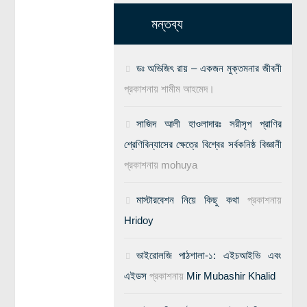
মন্তব্য
ডঃ অভিজিৎ রায় – একজন মুক্তমনার জীবনী
প্রকাশনায়
শামীম আহমেদ।
সাজিদ আলী হাওলাদারঃ সরীসৃপ প্রাণির
শ্রেণিবিন্যাসের ক্ষেত্রে বিশ্বের সর্বকনিষ্ঠ বিজ্ঞানী
প্রকাশনায়
mohuya
মাস্টারবেশন নিয়ে কিছু কথা
প্রকাশনায়
Hridoy
ভাইরোলজি পাঠশালা-১: এইচআইভি এবং
এইডস
প্রকাশনায়
Mir Mubashir Khalid