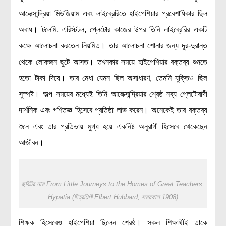
আলেক্সান্দ্রিয়া মিউজিয়াম এবং লাইব্রেরিতে হাইপেশিয়ার প্রবেশাধিকার ছিল
অবাধ। টলেমি, এরিস্টটল, প্লেটোর কাজের উপর তিনি লাইব্রেরির একটি
কক্ষে আলোচনা করতেন নিয়মিত। তার আলোচনা শোনার জন্য দূর-দুরান্ত
থেকে লোকজন ছুটে আসত। তখনকার সময়ে হাইপেশিয়ার বক্তব্য শুনতে
হতো টাকা দিয়ে। তার মেধা যেমন ছিল অসাধারণ, তেমনি যুক্তিও ছিল
সুস্পষ্ট। অল্প সময়ের মধ্যেই তিনি আলেক্সান্দ্রিয়ার শ্রেষ্ঠ নব্য প্লেটোবাদী
দার্শনিক এবং গণিতজ্ঞ হিসেবে প্রতিষ্ঠা লাভ করেন। অনেকেই তার বক্তব্য
শুনে এবং তার প্রতিভায় মুগ্ধ হয়ে একনিষ্ট অনুরাগী হিসেবে থেকেছেন
আজীবন।
ছবিটির নাম From Little Journeys to the Homes of Great Teachers:
Hypatia (চিত্রশিল্পী Elbert Hubbard, সময়কাল 1908)
শিক্ষক হিসেবেও হাইপেশিয়া ছিলেন শ্রেষ্ঠ। সকল শিক্ষার্থীই তাকে