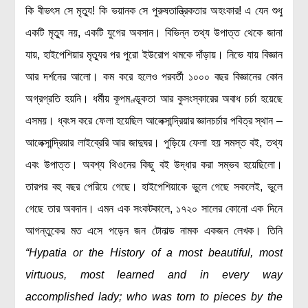
কি বীভৎস সে মৃত্যু! কি ভয়ানক সে পুরুষতান্ত্রিকতার অহংকার! এ যেন শুধু
একটি মৃত্যু নয়, একটি যুগের অবসান। বিভিন্ন তথ্য উপাত্ত থেকে জানা
যায়, হাইপেশিয়ার মৃত্যুর পর পুরো ইউরোপ থমকে দাঁড়ায়। নিভে যায় বিজ্ঞান
আর দর্শনের আলো। কম করে হলেও পরবর্তী ১০০০ বছর বিজ্ঞানের কোন
অগ্রগ্রতি হয়নি। ধর্মীয় কূপমণ্ডূকতা আর কুসংস্কারের অবাধ চর্চা হয়েছে
এসময়। ধ্বংস করে ফেলা হয়েছিল আলেক্সান্দ্রিয়ার জ্ঞানচর্চার পবিত্র স্থান –
আলেক্সান্দ্রিয়ার লাইব্রেরি আর জাদুঘর। পুড়িয়ে ফেলা হয় সমস্ত বই, তথ্য
এবং উপাত্ত। অবশ্য থিওনের কিছু বই উদ্ধার করা সম্ভব হয়েছিলো।
তারপর বহু বছর পেরিয়ে গেছে। হাইপেশিয়াকে ভুলে গেছে সকলেই, ভুলে
গেছে তার অবদান। এমন এক সংকটকালে, ১৭২০ সালের কোনো এক দিনে
আগন্তুকের মত এসে পড়েন জন টোনাল্ড নামক একজন লেখক। তিনি
“Hypatia or the History of a most beautiful, most
virtuous, most learned and in every way
accomplished lady; who was torn to pieces by the