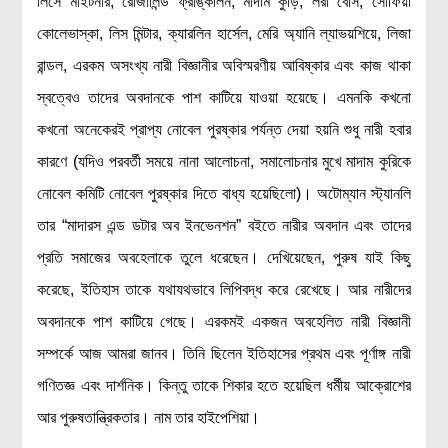
লিসে মাইটনার, রোজালিন্ড ফ্রাঙ্কলিন, মাদাম কুড়ি, লরা বেসি, সোফিয়া
বিশেষ পাতা
কোলেভাস্কা, লিস মিন্টার, ক্যারলিন হার্সেল, মেরি অ্যানি ল্যাভয়শিয়ে, লিজা
রান্ডল, এরকম অসংখ্য নারী বিজ্ঞানীর অবিস্মরণীয় আবিষ্কার এবং কাজ থাকা
টাইমলাইন
স্বত্বেও তাদের অবদানকে পাশ কাটিয়ে যাওয়া হয়েছে। এমনকি কখনো
প্রশ্নমালা
কখনো অনেকেরই প্রাপ্য নোবেল পুরষ্কার পর্যন্ত দেয়া হয়নি শুধু নারী হবার
অন্যান্য
কারণে (যদিও পরবর্তী সময়ে নানা আলোচনা, সমালোচনার মুখে মাদাম কুরিকে
নোবেল কমিটি নোবেল পুরষ্কার দিতে বাধ্য হয়েছিলো)। অটোম্যান স্ট্যানলি
লেখকদের আঙিনা
তার “মাদারস এন্ড ডটার অব ইনভেনশন” বইতে নারীর অবদান এবং তাদের
প্রবেশ
প্রতি সমাজের অবহেলাকে তুলে ধরেছেন। দেখিয়েছেন, পুরুষ যাই কিছু
নিবন্ধন
করেছে, ইতিহাস তাকে যথাযথভাবে লিপিবদ্ধ করে রেখেছে। আর নারীদের
আপনার প্রোফাইল
অবদানকে পাশ কাটিয়ে গেছে। এরকমই একজন অবহেলিত নারী বিজ্ঞানী
বিজ্ঞানযাত্রায় লেখা জমা দেয়ার নির্দেশনাসমূহ
সম্পর্কে আজ আমরা জানব। তিনি ছিলেন ইতিহাসের প্রথম এবং পূর্ণাঙ্গ নারী
তথ্য ও যোগাযোগ
গণিতজ্ঞ এবং দার্শনিক। কিন্তু তাকে শিকার হতে হয়েছিল ধর্মীয় আক্রোশের
বিজ্ঞানযাত্রা ম্যাগাজিন
আর পুরুষতান্ত্রিকতার। নাম তার হাইপেশিয়া।
বিজ্ঞানযাত্রা সংবাদ/বিজ্ঞপ্তি