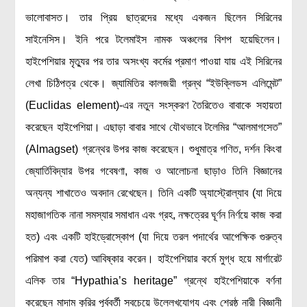
ভালোবাসত। তার প্রিয় ছাত্রদের মধ্যে একজন ছিলেন সিরিনের
সাইনেসিস। ইনি পরে টলেমাইস নামক অঞ্চলের বিশপ হয়েছিলেন।
হাইপেশিয়ার মৃত্যুর পর তার অসংখ্য কর্মের প্রমাণ পাওয়া যায় এই সিরিনের
লেখা চিঠিপত্র থেকে। জ্যামিতির কালজয়ী গ্রন্থ “ইউক্লিডস এলিমেন্ট”
(Euclidas element)-এর নতুন সংস্করণ তৈরিতেও বাবাকে সহায়তা
করেছেন হাইপেশিয়া। এছাড়া বাবার সাথে যৌথভাবে টলেমির “আলমাগসেত”
(Almagset) গ্রন্থের উপর কাজ করেছেন। শুধুমাত্র গণিত, দর্শন কিংবা
জ্যোর্তিবিদ্যার উপর গবেষণা, কাজ ও আলোচনা ছাড়াও তিনি বিজ্ঞানের
অন্যন্য শাখাতেও অবদান রেখেছেন। তিনি একটি অ্যাস্ট্রোল্যাব (যা দিয়ে
মহাজাগতিক নানা সমস্যার সমাধান এবং গ্রহ, নক্ষত্রের ঘূর্ণন নির্ণয়ে কাজ করা
হত) এবং একটি হাইড্রোস্কোপ (যা দিয়ে তরল পদার্থের আপেক্ষিক গুরুত্ব
পরিমাপ করা যেত) আবিষ্কার করেন। হাইপেশিয়ার কর্মে মুগ্ধ হয়ে মার্গারেট
এলিক তার “Hypathia’s heritage” গ্রন্থে হাইপেশিয়াকে বর্ণনা
করেছেন মাদাম কুরির পূর্ববর্তী সবচেয়ে উল্লেখযোগ্য এবং শ্রেষ্ঠ নারী বিজ্ঞানী