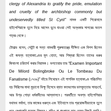
clergy of Alexandria to gratify the pride, emulation
and cruelty of the archbishop commonly but
undeservedly titled St Cyril”
নামক একটি শিরোনামে
হাইপেশিয়াকে তুলে নিয়ে আসেন ডুবে যাওয়া সেই অন্ধকার সাগরের অতল
গহ্বর থেকে।
টোনাল্ড বলেন, সেইন্ট বা সন্ত নামধারী পুরুষতন্ত্রে দীক্ষিত এক বিশপ ছিলেন
এই জঘন্য হত্যাকাণ্ডের মূল হোতা, আর শিষ্যরা ছিলেন তাদের গুরুর
জিঘাংসা চরিতার্থ করার নিয়ামক। ভলতেয়ার তার “Examen Important
De Milord Bolingbroke Ou Le Tombeau Du
Fanatisme (১৭৩৬)” বইয়ে লিখেছেন এই পাশবিক হত্যাকাণ্ড পরিচালিত
হয় সিরিলের মাথা মুড়ানো ভিক্ষু হিসেবে খ্যাত কতগুলোর ডালকুত্তার সাহচর্যে,
আর উগ্র গোড়া ধর্মবাদীদের আস্ফালনে। পরবর্তীতে অবশ্য হাইপেশিয়ার
যথাযথ মর্যাদা, তার কাজের গুরুত্ব এবং ইতিহাসে তার প্রয়োজনীয়তাকে তুলে
ধরে লেখালেখি হয়েছে বিস্তর। যদিও বা বাংলাতে তার তেমন কিছুই হয়নি।