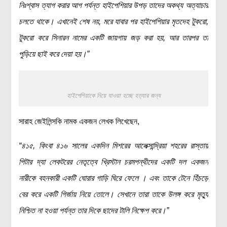
নিঃশ্বাস ত্যাগ করার আগ পর্যন্ত হাইপেশিয়ার উপড় তাদের অকথ্য অত্যাচার
চলতে থাকে। এখানেই শেষ নয়, মরে যাবার পর হাইপেশিয়ার মৃতদেহ টুকরো,
টুকরো করে সিনারন নামের একটি জায়গায় জড় করা হয়, আর তারপর তা
পুড়িয়ে ছাই করে দেয়া হয়।”
হাইপেশিয়াকে নিয়ে যাওয়া হচ্ছে হত্যার জন্য
সারাহ জেইলিন্সকি নামক একজন লেখক লিখেছেন,
“৪১৫, কিংবা ৪১৬ সালের একদিন মিশরের আলেক্সান্দ্রিয়া শহরের রাস্তায়
পিটার দ্যা লেকটরের নেতৃত্বে খ্রিস্টান চরমপন্থীদের একটি দল একজন
নারীকে বহনকারী একটি ঘোরার গাড়ি ঘিরে ফেলে । এবং তাকে টেনে হিঁচড়ে
বের করে একটি গির্জায় নিয়ে তোলে। সেখানে তারা তাকে উলঙ্গ করে মৃত্যু
নিশ্চিত না হওয়া পর্যন্ত তার দিকে ছাদের টালি নিক্ষেপ করে।”