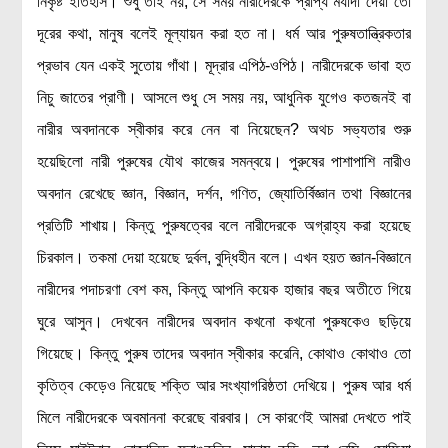
নিকৃষ্ট ইতিহাস। শুধু তাই নয়, সে সময় নারীদেরকে প্রাপ্য মর্যাদা দেয়া তো
মহাকাশ বিজ্ঞান
দূরের কথা, মানুষ বলেই মূল্যায়ন করা হত না। ধর্ম আর পুরুষতান্ত্রিকতার
প্রভাব যেন একই সুতোয় গাঁথা। মূদ্রার এপিঠ-ওপিঠ। নারীদেরকে ভাবা হত
আমাদের সৌরজগৎ
নিচু জাতের প্রাণী। আসলে শুধু সে সময় নয়, আধুনিক যুগেও কতজনই বা
সৌরজগত ছাড়িয়ে
নারীর অবদানকে স্বীকার করে নেন বা নিয়েছেন? অথচ সভ্যতার শুরু
সামাজিক বিজ্ঞান
হয়েছিলো নারী পুরুষের যৌথ কাজের সমন্বয়ে। পুরুষের পাশাপাশি নারীও
অর্থনীতি
অবদান রেখেছে জ্ঞান, বিজ্ঞান, দর্শন, গণিত, জ্যোতির্বিজ্ঞান তথা বিজ্ঞানের
রাষ্ট্রবিজ্ঞান
প্রতিটি শাখায়। কিন্তু পুরুষত্বের বলে নারীদেরকে অগ্রাহ্য করা হয়েছে
নৃবিজ্ঞান
চিরকাল। তকমা দেয়া হয়েছে দুর্বল, বুদ্ধিহীন বলে। এখন হয়ত জ্ঞান-বিজ্ঞানে
সমাজতত্ত্ব
নারীদের পদাচরণা বেশ কম, কিন্তু আপনি কয়েক হাজার বছর অতীতে গিয়ে
ঘুরে আসুন। দেখবেন নারীদের অবদান কখনো কখনো পুরুষকেও ছড়িয়ে
বিজ্ঞানীদের কথা
গিয়েছে। কিন্তু পুরুষ তাদের অবদান স্বীকার করেনি, কোথাও কোথাও তো
বাংলাদেশী বিজ্ঞানী
কৃতিত্ব কেড়েও নিয়েছে শক্তি আর সংখ্যাগরিষ্ঠতা দেখিয়ে। পুরুষ আর ধর্ম
বিদেশী বিজ্ঞানী
মিলে নারীদেরকে অবমাননা করেছে বারবার। সে কারণেই আমরা দেখতে পাই
কার্ল সেগান