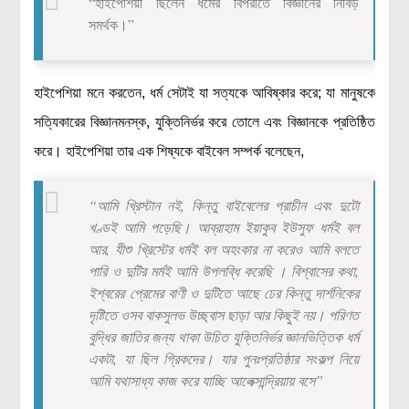
“হাইপেশিয়া ছিলেন ধর্মের বিপরীতে বিজ্ঞানের নিবিড়
সমর্থক।”
হাইপেশিয়া মনে করতেন, ধর্ম সেটাই যা সত্যকে আবিষ্কার করে; যা মানুষকে
সত্যিকারের বিজ্ঞানমনস্ক, যুক্তিনির্ভর করে তোলে এবং বিজ্ঞানকে প্রতিষ্ঠিত
করে। হাইপেশিয়া তার এক শিষ্যকে বাইবেল সম্পর্ক বলেছেন,
“আমি খ্রিস্টান নই, কিন্তু বাইবেলের প্রাচীন এবং দুটো
খণ্ডই আমি পড়েছি। আব্রাহাম ইয়াকুব ইউসুফ ধর্মই বল
আর, যীশু খ্রিস্টের ধর্মই বল অহংকার না করেও আমি বলতে
পারি ও দুটির মর্মই আমি উপলব্ধি করেছি । বিশ্বাসের কথা,
ইশ্বরের প্রেমের বাণী ও দুটিতে আছে ঢের কিন্তু দার্শনিকের
দৃষ্টিতে ওসব বাকসুলভ উচ্ছ্বাস ছাড়া আর কিছুই নয়। পরিণত
বুদ্ধির জাতির জন্য থাকা উচিত যুক্তিনির্ভর জ্ঞানভিত্তিক ধর্ম
একটা, যা ছিল গ্রিকদের। যার পুনঃপ্রতিষ্ঠার সংকল্প নিয়ে
আমি যথাসাধ্য কাজ করে যাচ্ছি আলেক্সান্দ্রিয়ায় বসে”