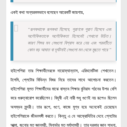
একই কথা অন্যরকমভাবে বলেছেন আরেকটি জায়গায়,
“রূপকথাকে রূপকথা হিসেবে, পুরাণকে পুরাণ হিসেবে এবং
অলৌকিকতাকে অলৌকিকতা হিসেবেই শেখানো উচিত।
কারণ শিশুর মন সেগুলো বিশ্বাস করে নেয় এবং পরবর্তীতে
কোন বড় আঘাত বা দূর্ঘটনাই সেগুলো মন থেকে মুছতে পারে ”
হাইপেশিয়া তার শিক্ষার্থীদেরকে দায়োফ্যান্তাস, এরিথমেটিকা শেখাতেন।
টলেমি, প্লেটোর বিভিন্ন বিষয় নিয়ে তাদের সাথে আলোচনা করতেন।
হাইপেশিয়া মূলত শিক্ষার্থীদের মাঝে বাস্তব শিক্ষার বুনিয়াদ গঠনের উপর বেশি
করে গুরুত্বারোপ করেছিলেন। বিদূষী এই নারী শুধু গুণেই নয় রূপেও ছিলেন
অসম্ভব সুন্দরী। তার রূপে, গুণে, কাজে মুগ্ধ হয়ে অনেকেই চেয়েছেন
হাইপেশিয়াকে জীবনসঙ্গী করতে। কিন্তু এ যে আফ্রোদিতির দেহে প্লেটোর
আত্মা, জুনোর মত জ্ঞানময়ী, মিনার্ভার মত মর্যাদাময়ী। তার দরকার জ্ঞান সাধনা,