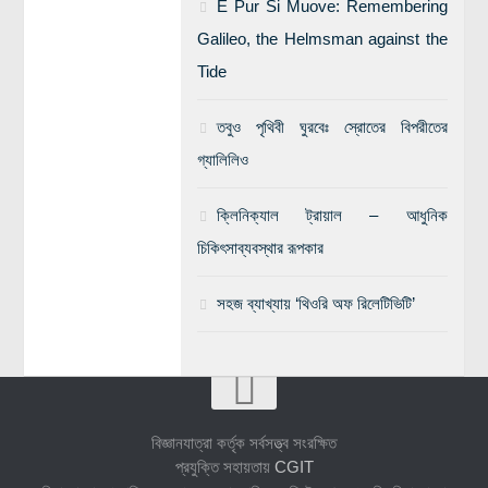
E Pur Si Muove: Remembering
Galileo, the Helmsman against the
Tide
তবুও পৃথিবী ঘুরবেঃ স্রোতের বিপরীতের
গ্যালিলিও
ক্লিনিক্যাল ট্রায়াল – আধুনিক
চিকিৎসাব্যবস্থার রূপকার
সহজ ব্যাখ্যায় ‘থিওরি অফ রিলেটিভিটি’
বিজ্ঞানযাত্রা কর্তৃক সর্বসত্ত্ব সংরক্ষিত
প্রযুক্তি সহায়তায়
CGIT