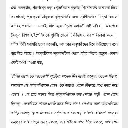
এবং অবস্থান, প্রকাশ্যে নব্য প্লেটনিজম প্রচার, খ্রিস্টধর্মের অসারতা নিয়ে
আলোচনা, প্রত্যেক মানুষকে যুক্তিনির্ভর এবং স্বাধীনভাবে চিন্তা করতে
আগ্রহ প্রদান – এসবই কাল হয়ে দাঁড়াল মহামতী এই নারীর। অবশেষে
উন্মত্ত বিশপ হাইপেশিয়াকে পৃথিবী থেকে চিরবিদায় দেবার পরিকল্পনা করেন।
যদিও তিনি সরাসরি হত্যা করেননি, বরং তার অনুসারীদের দিয়ে করিয়েছেন বলে
প্রচলিত আছে। সক্রেটিসের স্কলাসটিকা থেকে হাইপেশিয়ার মৃত্যুর এরকম
একটি বর্ণণা পাওয়া যায়,
“পিটার নামে এক আক্রোশী ব্যাক্তি অনেক দিন ধরেই তক্কে, তক্কে ছিলো,
অবশেষে সে হাইপেশিয়াকে কোন এক জায়গা থেকে ফিরবার পথে কব্জা করে
ফেলে । সে তার দলবল নিয়ে হাইপেশিয়াকে তার ঘোরার গাড়ী থেকে টেনে
হিচড়ে, কেসারিয়াম নামের একটি চার্চে নিয়ে যান। সেখানে তারা হাইপেশিয়ার
কাপড়-চোপড় খুলে একেবারে নগ্ন করে ফেলে। তারপর ধারালো অস্ত্রের
সাহায্যে তার চামড়া চেছে ফেলে, তার শরীরের মাংস চিড়ে ফেলে, আর শেষ