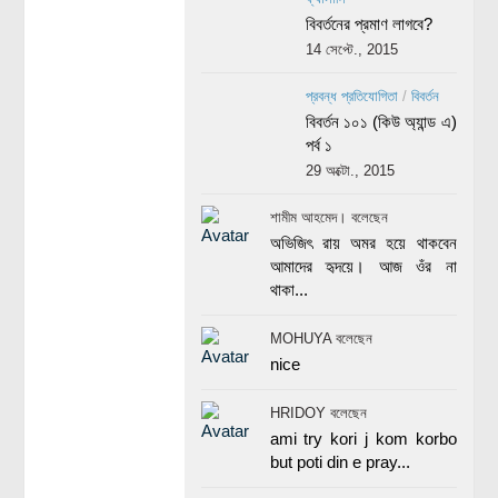
বিবর্তনের প্রমাণ লাগবে?
14 সেপ্টে., 2015
প্রবন্ধ প্রতিযোগিতা
/
বিবর্তন
বিবর্তন ১০১ (কিউ অ্যান্ড এ)
পর্ব ১
29 অক্টো., 2015
শামীম আহমেদ। বলেছেন
অভিজিৎ রায় অমর হয়ে থাকবেন
আমাদের হৃদয়ে। আজ ওঁর না
থাকা...
MOHUYA বলেছেন
nice
HRIDOY বলেছেন
ami try kori j kom korbo
but poti din e pray...