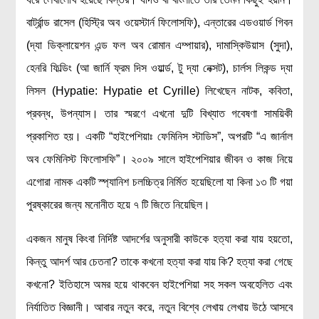
বার্ট্রান্ড রাসেল (হিস্ট্রি অব ওয়েস্টার্ন ফিলোসফি), এন্তারের এডওয়ার্ড গিবন
(দ্যা ডিক্লায়েশন এন্ড ফল অব রোমান এম্পায়ার), দামাস্কিউয়াস (সুদা),
হেনরি ফিল্ডিং (আ জার্নি ফ্রম দিস ওয়ার্ল্ড, টু দ্যা নেক্সট), চার্লস লিকন্ড দ্যা
লিসল (Hypatie: Hypatie et Cyrille) লিখেছেন নাটক, কবিতা,
প্রবন্ধ, উপন্যাস। তার স্মরণে এখনো দুটি বিখ্যাত গবেষণা সাময়িকী
প্রকাশিত হয়। একটি “হাইপেশিয়াঃ ফেমিনিস স্টাডিস”, অপরটি “এ জার্নাল
অব ফেমিনিস্ট ফিলোসফি”। ২০০৯ সালে হাইপেশিয়ার জীবন ও কাজ নিয়ে
এগোরা নামক একটি স্প্যানিশ চলচ্চিত্র নির্মিত হয়েছিলো যা কিনা ১৩ টি গয়া
পুরষ্কারের জন্য মনোনীত হয়ে ৭ টি জিতে নিয়েছিল।
একজন মানুষ কিংবা নির্দিষ্ট আদর্শের অনুসারী কাউকে হত্যা করা যায় হয়তো,
কিন্তু আদর্শ আর চেতনা? তাকে কখনো হত্যা করা যায় কি? হত্যা করা গেছে
কখনো? ইতিহাসে অমর হয়ে থাকবেন হাইপেশিয়া সহ সকল অবহেলিত এবং
নির্যাতিত বিজ্ঞানী। আবার নতুন করে, নতুন বিশ্বে লেখায় লেখায় উঠে আসবে