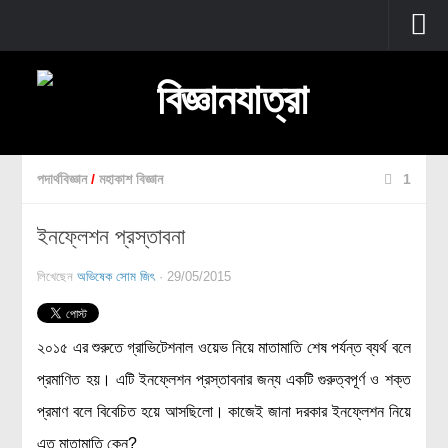
প্রচ্ছদ
বুনিয়াদি বিজ্ঞান
জীববিজ্ঞান
পদার্থবিজ্ঞান
/
মহাকাশ বিজ্ঞান
1
উদ্ভিদবিজ্ঞান
ইনফ্লেশন প্রস্তাবনা
প্রাণীবিজ্ঞান
বিবর্তন
লিখেছেন
অভিষেক সোম জিৎ
· 29/05/2015
মানবদেহ
জেনেটিক্স
২০১৫ এর শুরুতে গ্রাভিটেশনাল ওয়েভ নিয়ে মাতামাতি শেষ পর্যন্ত ব্যর্থ বলে
রোগ ও চিকিৎসা
প্রমাণিত হয়। এটি ইনফ্লেশন প্রস্তাবনার জন্য একটি গুরুত্বপূর্ণ ও শক্ত
অণুজীববিজ্ঞান
প্রমাণ বলে বিবেচিত হয়ে আসছিলো। কাজেই জানা দরকার ইনফ্লেশন নিয়ে
পদার্থবিজ্ঞান
এত মাতামাতি কেন?