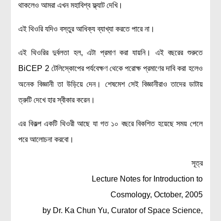
থাকলেও আমরা এখন মহাবিশ্ব ফ্ল্যাট দেখি।
লক্ষ্য ও উদ্দেশ্য
যোগাযোগ
এই থিওরি যদিও বস্তুর আধিক্য ব্যাখ্যা করতে পারে না।
বৈজ্ঞানিক কল্পকাহিনী
এই থিওরির দুর্বলতা হল, এটা প্রমাণ করা যায়নি। এই বছরের শুরুতে
লজিক এবং ফ্যালাসি
BiCEP 2 টেলিস্কোপের পর্যবেক্ষণ থেকে পরোক্ষ প্রমাণের দাবি করা হলেও
রিভিউ (বই/মুভি/সিরিজ)
অনেক বিজ্ঞানী তা উড়িয়ে দেন। শেষমেশ সেই বিজ্ঞানীরাও তাদের ডাটায়
আবিষ্কারের গল্প
ত্রুটি দেখে হার স্বীকার করেন।
বিজ্ঞান নিয়ে কার্টুন
বাংলাদেশের কথা
এর বিকল্প একটি থিওরী আছে যা গত ১০ বছরে বিকশিত হয়েছে সময় পেলে
পরে আলোচনা করবো।
সূত্র
Lecture Notes for Introduction to
Cosmology, October, 2005
by Dr. Ka Chun Yu, Curator of Space Science,