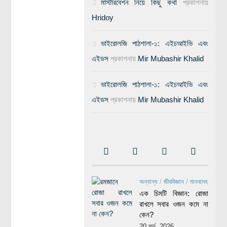
মাস্টারবেশন নিয়ে কিছু কথা
প্রকাশনায়
Hridoy
ভাইরোলজি পাঠশালা-১: এইচআইভি এবং
এইডস
প্রকাশনায়
Mir Mubashir Khalid
ভাইরোলজি পাঠশালা-১: এইচআইভি এবং
এইডস
প্রকাশনায়
Mir Mubashir Khalid
অন্যান্য
/
জীববিজ্ঞান
/
মানবদেহ
এক চিমটি বিজ্ঞান: রোজা
রাখলে সবার ওজন কমে না
কেন?
20 মার্চ, 2026