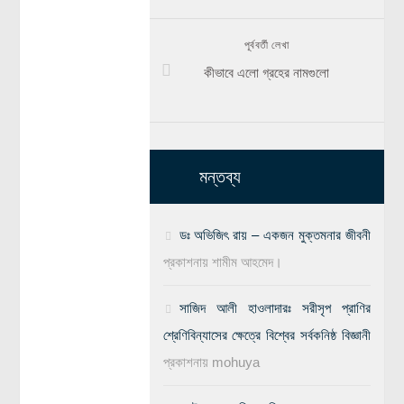
পূর্ববর্তী লেখা
কীভাবে এলো গ্রহের নামগুলো
মন্তব্য
ডঃ অভিজিৎ রায় – একজন মুক্তমনার জীবনী
প্রকাশনায়
শামীম আহমেদ।
সাজিদ আলী হাওলাদারঃ সরীসৃপ প্রাণির
শ্রেণিবিন্যাসের ক্ষেত্রে বিশ্বের সর্বকনিষ্ঠ বিজ্ঞানী
প্রকাশনায়
mohuya