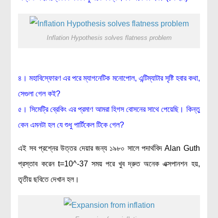
মহাকাশ বিজ্ঞান
আমাদের সৌরজগৎ
Inflation Hypothesis solves flatness problem
সৌরজগত ছাড়িয়ে
সামাজিক বিজ্ঞান
৪। মহাবিস্ফোরণ এর পরে ম্যাগনেটিক মনোপোল, এন্টিম্যাটার সৃষ্টি হবার কথা,
অর্থনীতি
সেগুলা গেল কই?
রাষ্ট্রবিজ্ঞান
৫। সিমেট্রি ব্রেকিং এর প্রমাণ আমরা হিগস বোসনের সাথে পেয়েছি। কিন্তু
নৃবিজ্ঞান
কেন এমনটা হল যে শুধু পার্টিকেল টিকে গেল?
সমাজতত্ত্ব
এই সব প্রশ্নের উত্তর দেয়ার জন্য ১৯৮০ সালে পদার্থবিদ Alan Guth
বিজ্ঞানীদের কথা
প্রস্তাব করেন t=10^-37 সময় পরে খুব দ্রুত অনেক এক্সপানশন হয়,
তৃতীয় ছবিতে দেখান হল।
বাংলাদেশী বিজ্ঞানী
বিদেশী বিজ্ঞানী
কার্ল সেগান