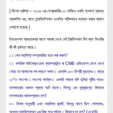
রসায়ন বিজ্ঞান
[ বিশেষ দ্রষ্টব্য – ২০১৬ এর ফেব্রুয়ারির ১১ তারিখে একটা গবেষণা প্রবন্ধ
গণিত
প্রকাশিত হয়, যাতে গ্র্যাভিটেশনাল ওয়েইভ সঠিকভাবে সনাক্ত করার প্রমাণ
প্রায়োগিক বিজ্ঞান
দেখানো হয়েছে ]
পরিবেশ বিজ্ঞান
ইনফ্লেশন প্রস্তাবনার আগে আমরা দেখে নেই ট্রাডিশনাল বিগ ব্যাং থিওরির
প্রকৃতি
কী কী দুর্বলতা আছে।
প্রাকৃতিক দুর্যোগ
১। কেন মহাবিশ্ব সম্প্রসারিত হতে
শুরু করল?
জলবায়ু পরিবর্তন
২। কসমিক মাইক্রোওয়েভ ব্যাকগ্রাউন্ড বা CMB রেডিয়েশন মেপে দেখে
পরিবেশ দূষণ
গেছে তা আকাশের সব স্থানে সমান। এমনকি ১৮০ ডিগ্রী দূরত্বেও। মাত্র
কম্পিউটার সায়েন্স
১০^৫ অংশের ১ অংশের পার্থক্য। এমনটা সম্ভব যদি দুনিয়া সৃষ্টির পরেও
ইলেকট্রিক্যাল ইঞ্জিনিয়ারিং
তাপমাত্রার আদান প্রদান ঘটে থাকে। কিন্তু এত দূরদূরান্তে কিভাবে
জেনেটিক ইঞ্জিনিয়ারিং
তাপমাত্রার আদানপ্রদান হল?
বায়োটেকনোলজি
৩। হিসাব অনুযায়ী এখন মহাবিশ্ব ফ্ল্যাট, কিন্তু আগে ছিল গোলাকার,
দৈনন্দিন জীবনে বিজ্ঞানের প্রয়োগ
অন্তত মহাবিস্ফোরণ এর কিছু পরে পর্যন্ত। কিভাবে তা হল? (১ম ছবি)