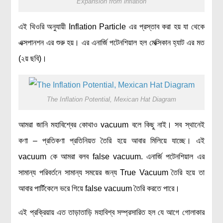
Expansion from inflation
বিশেষ পাতা
এই থিওরি অনুযায়ী Inflation Particle এর প্রস্তাব করা হয় যা থেকে
টাইমলাইন
এক্সপানশন এর শুরু হয়। এর এনার্জি পটেনশিয়াল হল মেক্সিকান হ্যাট এর মত
প্রশ্নমালা
(২য় ছবি)।
অন্যান্য
লেখকদের আঙিনা
The Inflation Potential, Mexican Hat Diagram
প্রবেশ
আমরা জানি মহাবিশ্বের কোথাও vacuum বলে কিছু নাই। সব স্থানেই
নিবন্ধন
কণা – প্রতিকণা প্রতিনিয়ত তৈরি হয়ে আবার মিলিয়ে যাচ্ছে। এই
আপনার প্রোফাইল
vacuum কে আমরা বলব false vacuum. এনার্জি পটেনশিয়াল এর
বিজ্ঞানযাত্রায় লেখা জমা দেয়ার নির্দেশনাসমূহ
সামান্য পরিবর্তনে সামান্য সময়ের জন্য True Vacuum তৈরি হয়ে তা
তথ্য ও যোগাযোগ
আবার পার্টিকেলে ভরে গিয়ে false vacuum তৈরি করতে পারে।
বিজ্ঞানযাত্রা ম্যাগাজিন
বিজ্ঞানযাত্রা সংবাদ/বিজ্ঞপ্তি
এই প্রক্রিয়ায় এত তাড়াতাড়ি মহাবিশ্ব সম্প্রসারিত হল যে আগে গোলাকার