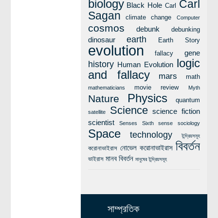
biology
Carl
Black Hole
Carl
Sagan
climate change
Computer
cosmos
debunk
debunking
earth
dinosaur
Earth Story
evolution
gene
fallacy
logic
history
Human Evolution
and fallacy
mars
math
movie review
mathematicians
Myth
Physics
Nature
quantum
Science
science fiction
satellite
scientist
Senses
Sixth sense
sociology
Space
technology
ইন্দ্রিয়সমূহ
বিবর্তন
নোভেল করোনাভাইরাস
করোনাভাইরাস
মানব বিবর্তন
ভাইরাস
মানুষের ইন্দ্রিয়সমূহ
সাম্প্রতিক