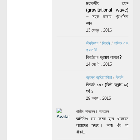
মহাকর্ষীয় তরঙ্গ
(gravitational wave)
– সহজ ভাষায় প্রাথমিক
জ্ঞান
13 ফেব্রু., 2016
জীববিজ্ঞান
/
বিবর্তন
/
লজিক এবং
ফ্যালাসি
বিবর্তনের প্রমাণ লাগবে?
14 সেপ্টে., 2015
প্রবন্ধ প্রতিযোগিতা
/
বিবর্তন
বিবর্তন ১০১ (কিউ অ্যান্ড এ)
পর্ব ১
29 অক্টো., 2015
শামীম আহমেদ। বলেছেন
অভিজিৎ রায় অমর হয়ে থাকবেন
আমাদের হৃদয়ে। আজ ওঁর না
থাকা...