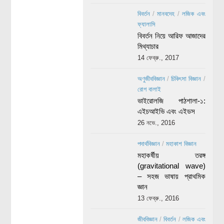
বিবর্তন
/
মানবদেহ
/
লজিক এবং
ফ্যালাসি
বিবর্তন নিয়ে আরিফ আজাদের
মিথ্যাচার
14 ফেব্রু., 2017
অণুজীববিজ্ঞান
/
চিকিৎসা বিজ্ঞান
/
রোগ বালাই
ভাইরোলজি পাঠশালা-১:
এইচআইভি এবং এইডস
26 নভে., 2016
পদার্থবিজ্ঞান
/
মহাকাশ বিজ্ঞান
মহাকর্ষীয় তরঙ্গ
(gravitational wave)
– সহজ ভাষায় প্রাথমিক
জ্ঞান
13 ফেব্রু., 2016
জীববিজ্ঞান
/
বিবর্তন
/
লজিক এবং