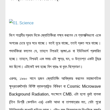
রসায়ন বিজ্ঞান
গণিত
প্রায়োগিক বিজ্ঞান
পরিবেশ বিজ্ঞান
বিংশ শতাব্দীর প্রথম দিকে জ্যোতির্বিদরা লক্ষ্য করলেন যে গ্যালাক্সিগুলো একে
প্রকৃতি
অপরের চেয়ে দূরে সরে যাচ্ছে। যতই
দূরে যাচ্ছে, ততই দ্রুত সরে যাচ্ছে।
প্রাকৃতিক দুর্যোগ
পদার্থবিদরা বললেন যে, তাহলে নিশ্চয়ই ব্রহ্মাণ্ড বা ইউনিভার্স প্রসারিত
জলবায়ু পরিবর্তন
হচ্ছে। তাহলে, নিশ্চয়ই এক সময় এটা ক্ষুদ্র, ঘন, ও উত্তপ্ত একটা বিন্দুর
পরিবেশ দূষণ
মত ছিলো। এটাকেই বলা হচ্ছে বিগ ব্যাঙ বা বৃহৎ বিস্ফোরণ।
কম্পিউটার সায়েন্স
এরপর, ১৯৬০ সালে দুজন জ্যোতির্বিদ আবিষ্কার করলেন মহাজাগতিক
ইলেকট্রিক্যাল ইঞ্জিনিয়ারিং
ক্ষুদ্রতরঙ্গদৈর্ঘ্য বিশিষ্ট ব্যাকগ্রাউন্ড বিকিরণ বা Cosmic Microwave
জেনেটিক ইঞ্জিনিয়ারিং
Background Radiation, সংক্ষেপে CMB. এটা হলো খুবই হালকা
বায়োটেকনোলজি
(তিন ডিগ্রী কেলভিন এর) একটা আভা বা তাপমাত্রার মত, যেটা পুরো
দৈনন্দিন জীবনে বিজ্ঞানের প্রয়োগ
ইউনিভার্সের মধ্যেই ছড়িয়ে আছে। এটাও বৃহৎ বিস্ফোরণের থিওরিকে সমর্থন