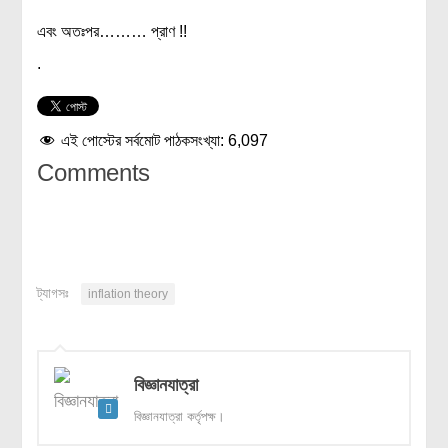
এবং অতঃপর……… প্রাণ !!
.
এই পোস্টের সর্বমোট পাঠকসংখ্যা:
6,097
Comments
ট্যাগসঃ
inflation theory
বিজ্ঞানযাত্রা
বিজ্ঞানযাত্রা কর্তৃপক্ষ।