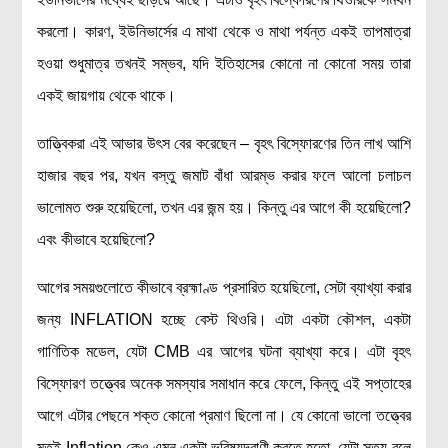
মহাকাশ বিজ্ঞান
করলো। কারণ, ইউনিভার্সের এ মাথা থেকে ও মাথা পর্যন্ত একই তাপমাত্রা
হওয়া শুধুমাত্র তখনই সম্ভব, যদি ইতিহাসের কোনো না কোনো সময় তারা
আমাদের সৌরজগৎ
একই জায়গায় থেকে থাকে।
সৌরজগত ছাড়িয়ে
তাত্ত্বিকরা এই আভার উৎস বের করেছেন – বৃহৎ বিস্ফোরণের তিন লাখ আশি
সামাজিক বিজ্ঞান
হাজার বছর পর, যখন বস্তু জমাট বাঁধা আরম্ভ করার ফলে আলো চলাচল
অর্থনীতি
ভালোমত শুরু হয়েছিলো, তখন এর জন্ম হয়। কিন্তু এর আগে কী হয়েছিলো?
রাষ্ট্রবিজ্ঞান
এবং কীভাবে হয়েছিলো?
নৃবিজ্ঞান
আগের সময়গুলোতে কীভাবে ব্রহ্মাণ্ড প্রসারিত হয়েছিলো, সেটা ব্যাখ্যা করার
সমাজতত্ত্ব
জন্য INFLATION হচ্ছে বেস্ট থিওরি। এটা একটা কৌশল, একটা
বিজ্ঞানীদের কথা
গাণিতিক মডেল, যেটা CMB এর আগের ঘটনা ব্যাখ্যা করে। এটা বৃহৎ
বাংলাদেশী বিজ্ঞানী
বিস্ফোরণ তত্ত্বের অনেক সমস্যার সমাধান করে ফেলে, কিন্তু এই সপ্তাহের
বিদেশী বিজ্ঞানী
আগে এটার পেছনে শক্ত কোনো প্রমাণ ছিলো না। যে কোনো ভালো তত্ত্বের
কার্ল সেগান
মতই Inflation কেও এমন একটা ভবিষ্যদ্বাণী করতে হতো, যেটা সত্য বলে