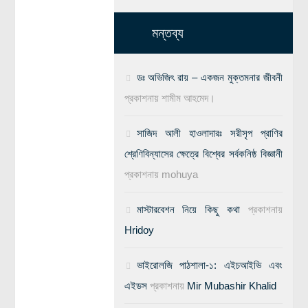
মন্তব্য
ডঃ অভিজিৎ রায় – একজন মুক্তমনার জীবনী
প্রকাশনায়
শামীম আহমেদ।
সাজিদ আলী হাওলাদারঃ সরীসৃপ প্রাণির
শ্রেণিবিন্যাসের ক্ষেত্রে বিশ্বের সর্বকনিষ্ঠ বিজ্ঞানী
প্রকাশনায়
mohuya
মাস্টারবেশন নিয়ে কিছু কথা
প্রকাশনায়
Hridoy
ভাইরোলজি পাঠশালা-১: এইচআইভি এবং
এইডস
প্রকাশনায়
Mir Mubashir Khalid