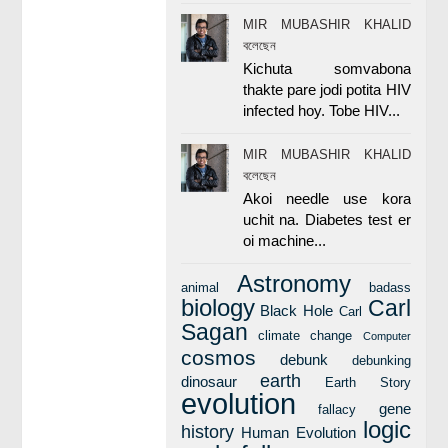
MIR MUBASHIR KHALID
বলেছেন
Kichuta somvabona
thakte pare jodi potita HIV
infected hoy. Tobe HIV...
MIR MUBASHIR KHALID
বলেছেন
Akoi needle use kora
uchit na. Diabetes test er
oi machine...
Astronomy
animal
badass
biology
Carl
Black Hole
Carl
Sagan
climate change
Computer
cosmos
debunk
debunking
earth
dinosaur
Earth Story
evolution
gene
fallacy
logic
history
Human Evolution