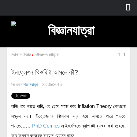
প্রচ্ছদ
বুনিয়াদি বিজ্ঞান
জীববিজ্ঞান
মহাকাশ বিজ্ঞান
/
সৌরজগত ছাড়িয়ে
1
উদ্ভিদবিজ্ঞান
ইনফ্লেশন থিওরিটা আসলে কী?
প্রাণীবিজ্ঞান
বিবর্তন
লিখেছেন
বিজ্ঞানযাত্রা
· 23/05/2015
মানবদেহ
জেনেটিক্স
বাজি ধরে বলতে পারি, এর চেয়ে সহজ করে Inflation Theory বোঝানো
রোগ ও চিকিৎসা
সম্ভব নয়। উত্তেজনায় নিঃশ্বাস বন্ধ হয়ে আসতে পারে পড়তে
অণুজীববিজ্ঞান
পড়তে……
PhD Comics
এ ইংরেজিতে ব্যাপারটা ব্যাখ্যা করা হয়েছে,
পদার্থবিজ্ঞান
আর অনুবাদ করেছেন ফরহাদ হোসেন মাসুম