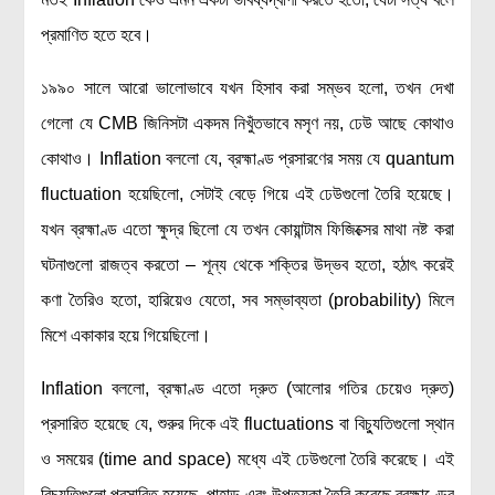
প্রমাণিত হতে হবে।
বিশেষ পাতা
টাইমলাইন
১৯৯০ সালে আরো ভালোভাবে যখন হিসাব করা সম্ভব হলো, তখন দেখা
প্রশ্নমালা
গেলো যে CMB জিনিসটা একদম নিখুঁতভাবে মসৃণ নয়, ঢেউ আছে কোথাও
কোথাও। Inflation বললো যে, ব্রহ্মাণ্ড প্রসারণের সময় যে quantum
অন্যান্য
fluctuation হয়েছিলো, সেটাই বেড়ে গিয়ে এই ঢেউগুলো তৈরি হয়েছে।
লেখকদের আঙিনা
যখন ব্রহ্মাণ্ড এতো ক্ষুদ্র ছিলো যে তখন কোয়ান্টাম ফিজিক্সের মাথা নষ্ট করা
প্রবেশ
ঘটনাগুলো রাজত্ব করতো – শূন্য থেকে শক্তির উদ্ভব হতো, হঠাৎ করেই
নিবন্ধন
কণা তৈরিও হতো, হারিয়েও যেতো, সব সম্ভাব্যতা (probability) মিলে
আপনার প্রোফাইল
মিশে একাকার হয়ে গিয়েছিলো।
বিজ্ঞানযাত্রায় লেখা জমা দেয়ার নির্দেশনাসমূহ
Inflation বললো, ব্রহ্মাণ্ড এতো দ্রুত (আলোর গতির চেয়েও দ্রুত)
তথ্য ও যোগাযোগ
প্রসারিত হয়েছে যে, শুরুর দিকে এই fluctuations বা বিচ্যুতিগুলো স্থান
বিজ্ঞানযাত্রা ম্যাগাজিন
ও সময়ের (time and space) মধ্যে এই ঢেউগুলো তৈরি করেছে। এই
বিজ্ঞানযাত্রা সংবাদ/বিজ্ঞপ্তি
বিচ্যুতিগুলো প্রসারিত হয়েছে, পাহাড় এবং উপত্যকা তৈরি করেছে ব্রহ্মাণ্ডের