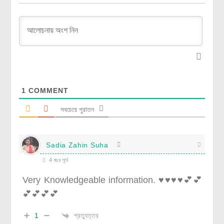
1
COMMENT
সবচেয়ে পুরাতন
Sadia Zahin Suha
4 বছর পূর্বে
Very Knowledgeable information. ♥️♥️♥️♥️💕💕
💕💕💕💕
প্রত্যুত্তর
1