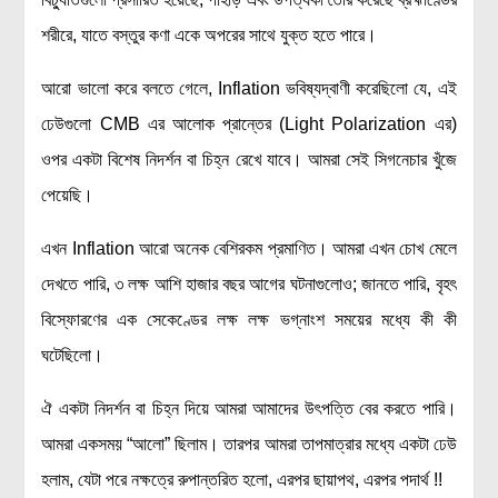
লক্ষ্য ও উদ্দেশ্য
শরীরে, যাতে বস্তুর কণা একে অপরের সাথে যুক্ত হতে পারে।
যোগাযোগ
বৈজ্ঞানিক কল্পকাহিনী
আরো ভালো করে বলতে গেলে, Inflation ভবিষ্যদ্বাণী করেছিলো যে, এই
লজিক এবং ফ্যালাসি
ঢেউগুলো CMB এর আলোক প্রান্তের (Light Polarization এর)
রিভিউ (বই/মুভি/সিরিজ)
ওপর একটা বিশেষ নিদর্শন বা চিহ্ন রেখে যাবে। আমরা সেই সিগনেচার খুঁজে
পেয়েছি।
আবিষ্কারের গল্প
বিজ্ঞান নিয়ে কার্টুন
এখন Inflation আরো অনেক বেশিরকম প্রমাণিত। আমরা এখন চোখ মেলে
বাংলাদেশের কথা
দেখতে পারি, ৩ লক্ষ আশি হাজার বছর আগের ঘটনাগুলোও; জানতে পারি, বৃহৎ
বিস্ফোরণের এক সেকেণ্ডের লক্ষ লক্ষ ভগ্নাংশ সময়ের মধ্যে কী কী
ঘটেছিলো।
ঐ একটা নিদর্শন বা চিহ্ন দিয়ে আমরা আমাদের উৎপত্তি বের করতে পারি।
আমরা একসময় “আলো” ছিলাম। তারপর আমরা তাপমাত্রার মধ্যে একটা ঢেউ
হলাম, যেটা পরে নক্ষত্রে রুপান্তরিত হলো, এরপর ছায়াপথ, এরপর পদার্থ !!