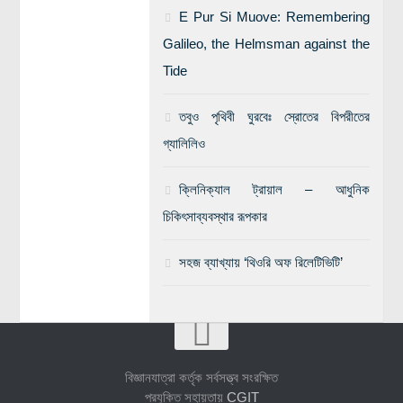
E Pur Si Muove: Remembering
Galileo, the Helmsman against the
Tide
তবুও পৃথিবী ঘুরবেঃ স্রোতের বিপরীতের
গ্যালিলিও
ক্লিনিক্যাল ট্রায়াল – আধুনিক
চিকিৎসাব্যবস্থার রূপকার
সহজ ব্যাখ্যায় ‘থিওরি অফ রিলেটিভিটি’
বিজ্ঞানযাত্রা কর্তৃক সর্বসত্ত্ব সংরক্ষিত
প্রযুক্তি সহায়তায়
CGIT