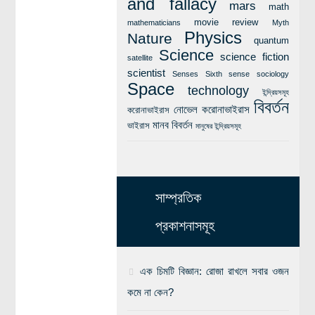
and fallacy
mars
math
movie review
mathematicians
Myth
Physics
Nature
quantum
Science
science fiction
satellite
scientist
Senses
Sixth sense
sociology
Space
technology
ইন্দ্রিয়সমূহ
বিবর্তন
নোভেল করোনাভাইরাস
করোনাভাইরাস
মানব বিবর্তন
ভাইরাস
মানুষের ইন্দ্রিয়সমূহ
সাম্প্রতিক
প্রকাশনাসমূহ
এক চিমটি বিজ্ঞান: রোজা রাখলে সবার ওজন
কমে না কেন?