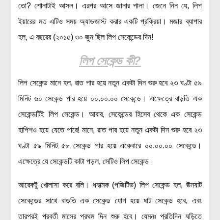
তো? শোনাটাই আসল। এরপর আসে জানার পালা। জেনে নিন যে, লিপ
রসায়ন বিজ্ঞান
ইয়ারের মত এটিও সময় অ্যাডজাস্ট করার একটি প্রক্রিয়া। মজার ব্যাপার
গণিত
হল, এ বছরের (২০১৫) ৩০ জুন ছিল লিপ সেকেন্ডের দিন!
প্রায়োগিক বিজ্ঞান
লিপ সেকেন্ড কী?
পরিবেশ বিজ্ঞান
লিপ সেকেন্ড মানে হল, রাত পার হয়ে নতুন একটা দিন শুরু হবে ২৩ ঘণ্টা ৫৯
প্রকৃতি
মিনিট ৬০ সেকেন্ড পার হয়ে ০০.০০.০০ সেকেন্ডে। এক্ষেত্রে বাড়তি এক
প্রাকৃতিক দুর্যোগ
সেকেন্ডটিই লিপ সেকেন্ড। আবার, সেকেন্ডের হিসেব থেকে এক সেকেন্ড
জলবায়ু পরিবর্তন
হাপিশও হয়ে যেতে পারে! মানে, রাত পার হয়ে নতুন একটা দিন শুরু হবে ২৩
পরিবেশ দূষণ
ঘণ্টা ৫৯ মিনিট ৫৮ সেকেন্ড পার হয়ে একেবারে ০০.০০.০০ সেকেন্ডে।
কম্পিউটার সায়েন্স
এক্ষেত্রে যে সেকেন্ডটি কাটা পড়ল, সেটিও লিপ সেকেন্ড।
ইলেকট্রিক্যাল ইঞ্জিনিয়ারিং
জেনেটিক ইঞ্জিনিয়ারিং
আরেকটু খোলাসা করে বলি। ধনাত্মক (পজিটিভ) লিপ সেকেন্ড হল, ঊনষাট
বায়োটেকনোলজি
সেকেন্ডের সাথে বাড়তি এক সেকেন্ড যোগ হয়ে ষাট সেকেন্ড হবে, এবং
দৈনন্দিন জীবনে বিজ্ঞানের প্রয়োগ
তারপরই পরবর্তী মাসের প্রথম দিন শুরু হবে। যেমনঃ প্রতিদিন ঘড়িতে