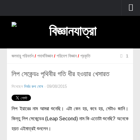
প্রচ্ছদ
বুনিয়াদি বিজ্ঞান
জীববিজ্ঞান
জলবায়ু পরিবর্তন
/
পদার্থবিজ্ঞান
/
পরিবেশ বিজ্ঞান
/
প্রকৃতি
1
উদ্ভিদবিজ্ঞান
লিপ সেকেন্ডঃ পৃথিবীর গতি ধীর হওয়ার খেসারত
প্রাণীবিজ্ঞান
বিবর্তন
লিখেছেন
নির্ঝর রুথ ঘোষ
· 09/08/2015
মানবদেহ
জেনেটিক্স
লিপ ইয়ারের নাম আমরা শুনেছি। এটা কেন হয়, কবে হয়, সেটাও জানি।
রোগ ও চিকিৎসা
কিন্তু লিপ সেকেন্ডের (Leap Second) নাম কি এতোটা শুনেছি? অনেকে
অণুজীববিজ্ঞান
হয়ত এইমাত্রই শুনলেন।
পদার্থবিজ্ঞান