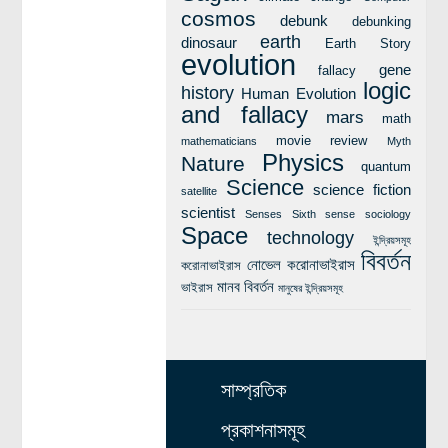
cosmos
debunk
debunking
earth
dinosaur
Earth Story
evolution
gene
fallacy
logic
history
Human Evolution
and fallacy
mars
math
movie review
mathematicians
Myth
Physics
Nature
quantum
Science
science fiction
satellite
scientist
Senses
Sixth sense
sociology
Space
technology
ইন্দ্রিয়সমূহ
বিবর্তন
নোভেল করোনাভাইরাস
করোনাভাইরাস
মানব বিবর্তন
ভাইরাস
মানুষের ইন্দ্রিয়সমূহ
সাম্প্রতিক
প্রকাশনাসমূহ