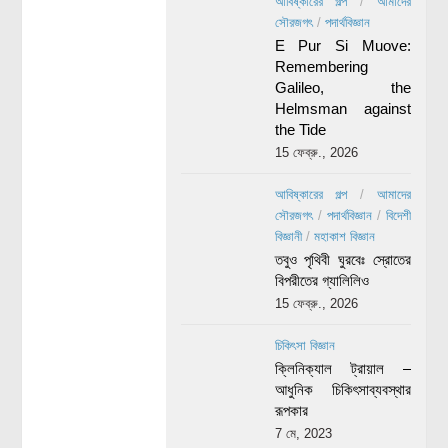
আবিষ্কারের গল্প
/
আমাদের
সৌরজগৎ
/
পদার্থবিজ্ঞান
E Pur Si Muove:
Remembering
Galileo, the
Helmsman against
the Tide
15 ফেব্রু., 2026
আবিষ্কারের গল্প
/
আমাদের
সৌরজগৎ
/
পদার্থবিজ্ঞান
/
বিদেশী
বিজ্ঞানী
/
মহাকাশ বিজ্ঞান
তবুও পৃথিবী ঘুরবেঃ স্রোতের
বিপরীতের গ্যালিলিও
15 ফেব্রু., 2026
চিকিৎসা বিজ্ঞান
ক্লিনিক্যাল ট্রায়াল –
আধুনিক চিকিৎসাব্যবস্থার
রূপকার
7 মে, 2023