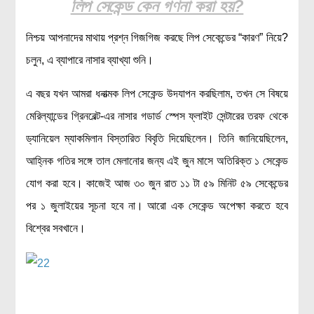
লিপ সেকেন্ড কেন গণনা করা হয়?
বিশেষ পাতা
নিশ্চয় আপনাদের মাথায় প্রশ্ন গিজগিজ করছে লিপ সেকেন্ডের “কারণ” নিয়ে?
টাইমলাইন
চলুন, এ ব্যাপারে নাসার ব্যাখ্যা শুনি।
প্রশ্নমালা
এ বছর যখন আমরা ধনাত্মক লিপ সেকেন্ড উদযাপন করছিলাম, তখন সে বিষয়ে
অন্যান্য
মেরিল্যান্ডের গ্রিনবেল্ট-এর নাসার গডার্ড স্পেস ফ্লাইট সেন্টারের তরফ
থেকে
লেখকদের আঙিনা
ড্যানিয়েল ম্যাকমিলান বিস্তারিত বিবৃতি দিয়েছিলেন।
তিনি জানিয়েছিলেন,
প্রবেশ
আহ্নিক গতির সঙ্গে তাল মেলানোর জন্য এই জুন মাসে অতিরিক্ত ১ সেকেন্ড
নিবন্ধন
যোগ করা হবে। কাজেই আজ ৩০ জুন রাত ১১ টা ৫৯ মিনিট ৫৯ সেকেন্ডের
পর ১ জুলাইয়ের সূচনা হবে না। আরো এক সেকেন্ড অপেক্ষা করতে হবে
আপনার প্রোফাইল
বিশ্বের সবখানে।
বিজ্ঞানযাত্রায় লেখা জমা দেয়ার নির্দেশনাসমূহ
তথ্য ও যোগাযোগ
বিজ্ঞানযাত্রা ম্যাগাজিন
বিজ্ঞানযাত্রা সংবাদ/বিজ্ঞপ্তি