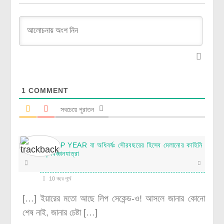
1
COMMENT
সবচেয়ে পুরাতন
LEAP YEAR বা অধিবর্ষঃ সৌরবছরের হিসেব মেলানোর কাহিনি
| বিজ্ঞানযাত্রা
10 বছর পূর্বে
[…] ইয়ারের মতো আছে লিপ সেকেন্ড-ও! আসলে জানার কোনো
শেষ নাই, জানার চেষ্টা […]