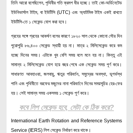
তিনি আরো বলেছিলেন, পৃথিবীর গতি ক্রমশ ধীর হচ্ছে। তাই কো-অর্ডিনেটেড
লক্ষ্য ও উদ্দেশ্য
ইউনিভার্সাল টাইম, বা ইউটিসি (UTC) এবং অ্যাটমিক টাইম একই রাখতে
যোগাযোগ
ইউটিসি-তে ১ সেকেন্ড যোগ করা হবে।
বৈজ্ঞানিক কল্পকাহিনী
লজিক এবং ফ্যালাসি
গ্রহের সঙ্গে গ্রহের আকর্ষণ বলের কারণে ১৮২০ সাল থেকে কোনো সৌর দিন
রিভিউ (বই/মুভি/সিরিজ)
পুরোপুরি ৮৬,৪০০ সেকেন্ড স্থায়ী হয় না। মাত্র ২ মিলিসেকেন্ড করে কম
আবিষ্কারের গল্প
হচ্ছে দিনের সময়। এটাকে খুব বেশি সময় বলে মনে হয় না। কিন্তু এই
বিজ্ঞান নিয়ে কার্টুন
সামান্য ২ মিলিসেকেন্ড যোগ হয়ে বছর শেষে এক সেকেন্ড সময় পূর্ণ করে।
বাংলাদেশের কথা
সাধারণত আবহাওয়া, জলবায়ু, ঋতুর পরিবর্তন, সমুদ্রের অবস্থা, ভূগর্ভস্থ
পানি এবং পৃথিবীতে বরফের মজুদের নানা পরিবর্তনে দিনের সময়সূচির হের-ফের
হয়। সেই সামান্য সময় একসময় ১ সেকেন্ড পূর্ণ করে।
কবে লিপ সেকেন্ড হবে, সেটা কে ঠিক করে?
International Earth Rotation and Reference Systems
Service (IERS) লিপ সেকেন্ড নির্ধারণ করে থাকে।