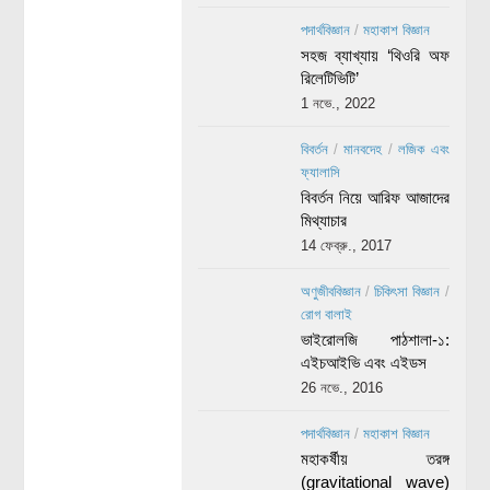
পদার্থবিজ্ঞান
/
মহাকাশ বিজ্ঞান
সহজ ব্যাখ্যায় ‘থিওরি অফ
রিলেটিভিটি’
1 নভে., 2022
বিবর্তন
/
মানবদেহ
/
লজিক এবং
ফ্যালাসি
বিবর্তন নিয়ে আরিফ আজাদের
মিথ্যাচার
14 ফেব্রু., 2017
অণুজীববিজ্ঞান
/
চিকিৎসা বিজ্ঞান
/
রোগ বালাই
ভাইরোলজি পাঠশালা-১:
এইচআইভি এবং এইডস
26 নভে., 2016
পদার্থবিজ্ঞান
/
মহাকাশ বিজ্ঞান
মহাকর্ষীয় তরঙ্গ
(gravitational wave)