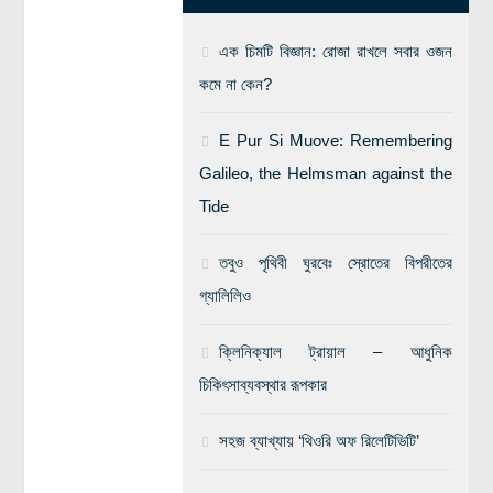
এক চিমটি বিজ্ঞান: রোজা রাখলে সবার ওজন
কমে না কেন?
E Pur Si Muove: Remembering
Galileo, the Helmsman against the
Tide
তবুও পৃথিবী ঘুরবেঃ স্রোতের বিপরীতের
গ্যালিলিও
ক্লিনিক্যাল ট্রায়াল – আধুনিক
চিকিৎসাব্যবস্থার রূপকার
সহজ ব্যাখ্যায় ‘থিওরি অফ রিলেটিভিটি’