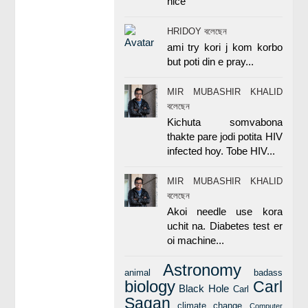
nice
HRIDOY বলেছেন
ami try kori j kom korbo
but poti din e pray...
MIR MUBASHIR KHALID
বলেছেন
Kichuta somvabona
thakte pare jodi potita HIV
infected hoy. Tobe HIV...
MIR MUBASHIR KHALID
বলেছেন
Akoi needle use kora
uchit na. Diabetes test er
oi machine...
Astronomy
animal
badass
biology
Carl
Black Hole
Carl
Sagan
climate change
Computer