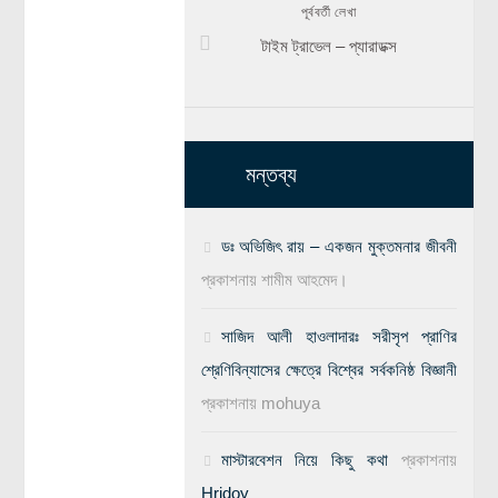
পূর্ববর্তী লেখা
টাইম ট্রাভেল – প্যারাডক্স
মন্তব্য
ডঃ অভিজিৎ রায় – একজন মুক্তমনার জীবনী
প্রকাশনায়
শামীম আহমেদ।
সাজিদ আলী হাওলাদারঃ সরীসৃপ প্রাণির
শ্রেণিবিন্যাসের ক্ষেত্রে বিশ্বের সর্বকনিষ্ঠ বিজ্ঞানী
প্রকাশনায়
mohuya
মাস্টারবেশন নিয়ে কিছু কথা
প্রকাশনায়
Hridoy