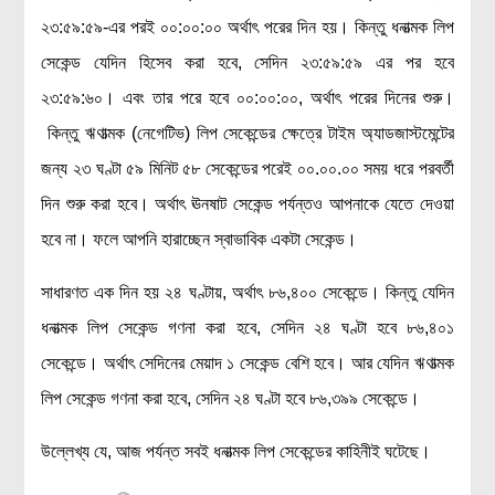
২৩:৫৯:৫৯-এর পরই ০০:০০:০০ অর্থাৎ পরের দিন হয়। কিন্তু ধনাত্মক লিপ
মহাকাশ বিজ্ঞান
সেকেন্ড যেদিন হিসেব করা হবে, সেদিন ২৩:৫৯:৫৯ এর পর হবে
আমাদের সৌরজগৎ
২৩:৫৯:৬০। এবং তার পরে হবে ০০:০০:০০, অর্থাৎ পরের দিনের শুরু।
সৌরজগত ছাড়িয়ে
কিন্তু ঋণাত্মক (নেগেটিভ) লিপ সেকেন্ডের ক্ষেত্রে টাইম অ্যাডজাস্টমেন্টের
সামাজিক বিজ্ঞান
জন্য ২৩ ঘণ্টা ৫৯ মিনিট ৫৮ সেকেন্ডের পরেই ০০.০০.০০ সময় ধরে পরবর্তী
দিন শুরু করা হবে। অর্থাৎ ঊনষাট সেকেন্ড পর্যন্তও আপনাকে যেতে দেওয়া
অর্থনীতি
হবে না। ফলে আপনি হারাচ্ছেন স্বাভাবিক একটা সেকেন্ড।
রাষ্ট্রবিজ্ঞান
নৃবিজ্ঞান
সাধারণত এক দিন হয় ২৪ ঘণ্টায়, অর্থাৎ ৮৬,৪০০ সেকেন্ডে। কিন্তু যেদিন
সমাজতত্ত্ব
ধনাত্মক লিপ সেকেন্ড গণনা করা হবে, সেদিন ২৪ ঘণ্টা হবে ৮৬,৪০১
সেকেন্ডে। অর্থাৎ সেদিনের মেয়াদ ১ সেকেন্ড বেশি হবে। আর যেদিন ঋণাত্মক
বিজ্ঞানীদের কথা
লিপ সেকেন্ড গণনা করা হবে, সেদিন ২৪ ঘণ্টা হবে ৮৬,৩৯৯ সেকেন্ডে।
বাংলাদেশী বিজ্ঞানী
বিদেশী বিজ্ঞানী
উল্লেখ্য যে, আজ পর্যন্ত সবই ধনাত্মক লিপ সেকেন্ডের কাহিনীই ঘটেছে।
কার্ল সেগান