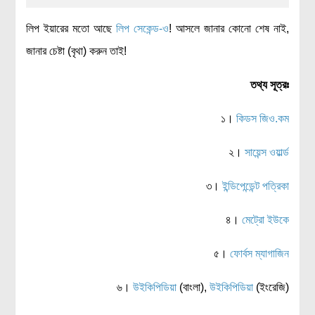
লিপ ইয়ারের মতো আছে
লিপ সেকেন্ড-ও
! আসলে জানার কোনো শেষ নাই,
জানার চেষ্টা (বৃথা) করুন তাই!
তথ্য সূত্রঃ
১।
কিডস জিও.কম
২।
সায়েন্স ওয়ার্ল্ড
৩।
ইন্ডিপেন্ডেন্ট পত্রিকা
৪।
মেট্রো ইউকে
৫।
ফোর্বস ম্যাগাজিন
৬।
উইকিপিডিয়া
(বাংলা),
উইকিপিডিয়া
(ইংরেজি)