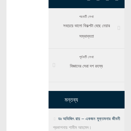
পরবর্তী লেখা
সবচেয়ে ভালো বিকল্পটা বেছে নেয়ার
সম্ভাব্যতা
পূর্ববর্তী লেখা
বিজ্ঞানের সেরা দশ রহস্য
মন্তব্য
ডঃ অভিজিৎ রায় – একজন মুক্তমনার জীবনী
প্রকাশনায়
শামীম আহমেদ।