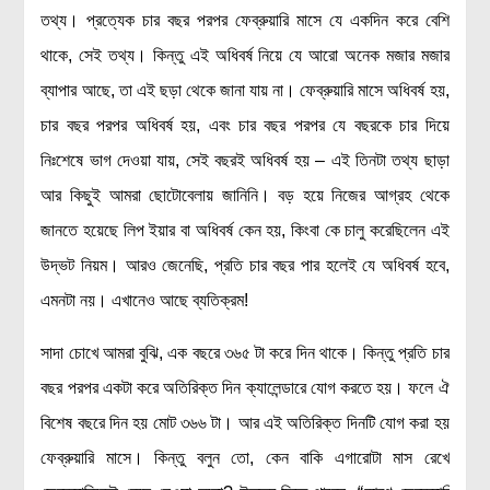
তথ্য। প্রত্যেক চার বছর পরপর ফেব্রুয়ারি মাসে যে একদিন করে বেশি
মহাকাশ বিজ্ঞান
থাকে, সেই তথ্য। কিন্তু এই অধিবর্ষ নিয়ে যে আরো অনেক মজার মজার
আমাদের সৌরজগৎ
ব্যাপার আছে, তা এই ছড়া থেকে জানা যায় না। ফেব্রুয়ারি মাসে অধিবর্ষ হয়,
সৌরজগত ছাড়িয়ে
চার বছর পরপর অধিবর্ষ হয়, এবং চার বছর পরপর যে বছরকে চার দিয়ে
সামাজিক বিজ্ঞান
নিঃশেষে ভাগ দেওয়া যায়, সেই বছরই অধিবর্ষ হয় – এই তিনটা তথ্য ছাড়া
আর কিছুই আমরা ছোটোবেলায় জানিনি। বড় হয়ে নিজের আগ্রহ থেকে
অর্থনীতি
জানতে হয়েছে লিপ ইয়ার বা অধিবর্ষ কেন হয়, কিংবা কে চালু করেছিলেন এই
রাষ্ট্রবিজ্ঞান
উদ্ভট নিয়ম। আরও জেনেছি, প্রতি চার বছর পার হলেই যে অধিবর্ষ হবে,
নৃবিজ্ঞান
এমনটা নয়। এখানেও আছে ব্যতিক্রম!
সমাজতত্ত্ব
সাদা চোখে আমরা বুঝি, এক বছরে ৩৬৫ টা করে দিন থাকে। কিন্তু প্রতি চার
বিজ্ঞানীদের কথা
বছর পরপর একটা করে অতিরিক্ত দিন ক্যালেন্ডারে যোগ করতে হয়। ফলে ঐ
বাংলাদেশী বিজ্ঞানী
বিশেষ বছরে দিন হয় মোট ৩৬৬ টা। আর এই অতিরিক্ত দিনটি যোগ করা হয়
বিদেশী বিজ্ঞানী
ফেব্রুয়ারি মাসে। কিন্তু বলুন তো, কেন বাকি এগারোটা মাস রেখে
কার্ল সেগান