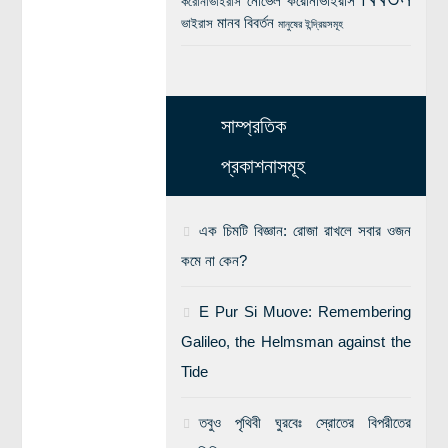
নোভেল করোনাভাইরাস
করোনাভাইরাস
মানব বিবর্তন
ভাইরাস
মানুষের ইন্দ্রিয়সমূহ
সাম্প্রতিক
প্রকাশনাসমূহ
এক চিমটি বিজ্ঞান: রোজা রাখলে সবার ওজন
কমে না কেন?
E Pur Si Muove: Remembering
Galileo, the Helmsman against the
Tide
তবুও পৃথিবী ঘুরবেঃ স্রোতের বিপরীতের