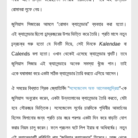
রোমানরা লুফে নেয়।
জুলিয়াস সিজারের আমলে “রোমান ক্যালেন্ডার” ব্যবহার করা হতো।
এই ক্যালেন্ডার ছিলো চান্দ্রবছরের উপর ভিত্তি করে তৈরি। প্রতি মাসে নতুন
চন্দ্রচক্র শুরু হতো যে দিনটি দিয়ে, সেই দিনকে
Kalendae
বা
Calends বলা হতো। ওখান থেকেই এসেছে ক্যালেন্ডার শব্দটি। তবে
জুলিয়াস সিজার এই ক্যালেন্ডারে অনেক সমস্যা খুঁজে পান। তাই
একে ঘষামাজা করে একটা সঠিক ক্যালেন্ডার তৈরি করতে এগিয়ে আসেন।
ঐ সময়ের বিখ্যাত গ্রিক জ্যোতির্বিদ “
সসেজেনেস অফ আলেকজান্দ্রিয়া
“-কে
জুলিয়াস অনুরোধ করেন, একটা উন্নতমানের ক্যালেন্ডার তৈরি করতে, যেটা
হবে সৌরবছর ভিত্তিক। সসেজেনেস সূর্যের চারদিকে পৃথিবীর আবর্তনের
হিসেব মিলানোর জন্য প্রতি চার বছর পরপর একটা দিন করে বাড়তি যোগ
করার নিয়ম চালু করেন। ফলে প্রচলন ঘটে লিপ ইয়ার বা অধিবর্ষের। নতুন
এই ক্যালেন্ডারটি পরিচিতি পায় “জুলিয়ান ক্যালেন্ডার” হিসেবে। আজ থেকে