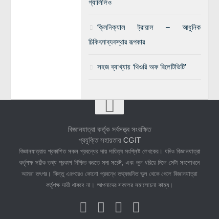
গ্যালিলিও
ক্লিনিক্যাল ট্রায়াল – আধুনিক
চিকিৎসাব্যবস্থার রূপকার
সহজ ব্যাখ্যায় ‘থিওরি অফ রিলেটিভিটি’
বিজ্ঞানযাত্রা কর্তৃক সর্বসত্ত্ব সংরক্ষিত
প্রযুক্তি সহায়তায়
CGIT
বিজ্ঞানযাত্রায় প্রকাশিত সকল প্রবন্ধের দায় দায়িত্ব সংশ্লিষ্ট লেখকের। যদিও বিজ্ঞানযাত্রা
কর্তৃপক্ষ সঠিক তথ্য প্রকাশ নিশ্চিত করতে সদা সচেষ্ট, এবং ভুল ধরিয়ে দিলে সেটা সংশোধনে
আমরা তৎপর। কিন্তু এরপরেও কোনো প্রবন্ধে তথ্যজনিত ভুল থেকে গেলে বিজ্ঞানযাত্রা
কর্তৃপক্ষ দায়ী থাকবে না। আপনাদের সকলের সমালোচনা কাম্য।