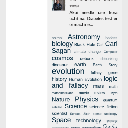
বলেছেন
Akoi needle use kora
uchit na. Diabetes test er
oi machine...
Astronomy
animal
badass
biology
Carl
Black Hole
Carl
Sagan
climate change
Computer
cosmos
debunk
debunking
earth
dinosaur
Earth Story
evolution
gene
fallacy
logic
history
Human Evolution
and fallacy
mars
math
movie review
mathematicians
Myth
Physics
Nature
quantum
Science
science fiction
satellite
scientist
Senses
Sixth sense
sociology
Space
technology
ইন্দ্রিয়সমূহ
বিবর্তন