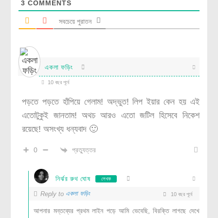
3
COMMENTS
সবচেয়ে পুরাতন
একলা ফড়িং
10 বছর পূর্বে
পড়তে পড়তে হাঁপিয়ে গেলাম! অদ্ভুত! লিপ ইয়ার কেন হয় এই
এতোটুকুই জানতাম! অথচ আরও এতো জটিল হিসেবে নিকেশ
রয়েছে! অসংখ্য ধন্যবাদ 🙂
প্রত্যুত্তর
0
নির্ঝর রুথ ঘোষ
লেখক
একলা ফড়িং
Reply to
10 বছর পূর্বে
আপনার মন্তব্যের প্রথম লাইন পড়ে আমি ভেবেছি, বিরক্তি লাগছে দেখে