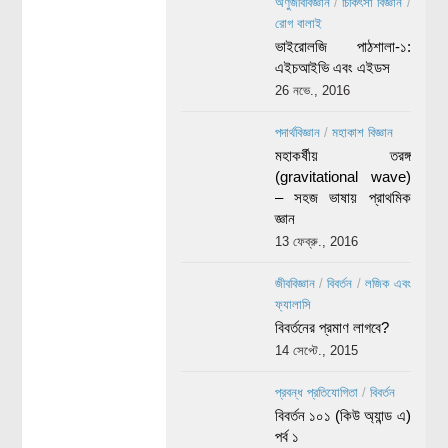
অণুজীববিজ্ঞান
/
চিকিৎসা বিজ্ঞান
/
রোগ বালাই
ভাইরোলজি পাঠশালা-১:
এইচআইভি এবং এইডস
26 নভে., 2016
পদার্থবিজ্ঞান
/
মহাকাশ বিজ্ঞান
মহাকর্ষীয় তরঙ্গ
(gravitational wave)
– সহজ ভাষায় প্রাথমিক
জ্ঞান
13 ফেব্রু., 2016
জীববিজ্ঞান
/
বিবর্তন
/
লজিক এবং
ফ্যালাসি
বিবর্তনের প্রমাণ লাগবে?
14 সেপ্টে., 2015
প্রবন্ধ প্রতিযোগিতা
/
বিবর্তন
বিবর্তন ১০১ (কিউ অ্যান্ড এ)
পর্ব ১