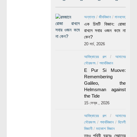
অন্যান্য
/
জীববিজ্ঞান
/
মানবদেহ
এক চিমটি বিজ্ঞান: রোজা
রাখলে সবার ওজন কমে না
কেন?
20 মার্চ, 2026
আবিষ্কারের গল্প
/
আমাদের
সৌরজগৎ
/
পদার্থবিজ্ঞান
E Pur Si Muove:
Remembering
Galileo, the
Helmsman against
the Tide
15 ফেব্রু., 2026
আবিষ্কারের গল্প
/
আমাদের
সৌরজগৎ
/
পদার্থবিজ্ঞান
/
বিদেশী
বিজ্ঞানী
/
মহাকাশ বিজ্ঞান
তবুও পৃথিবী ঘুরবেঃ স্রোতের