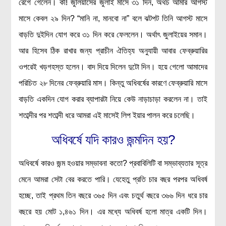
রেগে গেলেন। কী! জুলিয়াসের জুলাই মাসে ৩১ দিন, অথচ আমার আগস্ট
মাসে কেবল ২৯ দিন? “মানি না, মানবো না” বলে ঝটপট তিনি আগস্ট মাসে
বাড়তি দুইদিন যোগ করে ৩১ দিন করে ফেললেন। অর্থাৎ জুলাইয়ের সমান।
আর হিসেব ঠিক রাখার জন্য প্রাচীন ঐতিহ্য অনুযায়ী আবার ফেব্রুয়ারির
ওপরেই খড়গহস্ত হলেন। বাদ দিয়ে দিলেন দুটো দিন। হয়ে গেলো আমাদের
পরিচিত ২৮ দিনের ফেব্রুয়ারি মাস। কিন্তু অধিবর্ষের কারণে ফেব্রুয়ারি মাসে
বাড়তি একদিন যোগ করার ব্যাপারটা নিয়ে কেউ নাড়াচাড়া করলেন না। তাই
শতাব্দীর পর শতাব্দী ধরে আমরা এই মাসেই লিপ ইয়ার পালন করে চলেছি।
অধিবর্ষে যদি কারও জন্মদিন হয়?
অধিবর্ষে কারও জন্ম হওয়ার সম্ভাবনা কতো? প্রবাবিলিটি বা সম্ভাব্যতার সূত্র
মেনে আমরা সেটা বের করতে পারি। যেহেতু প্রতি চার বছর পরপর অধিবর্ষ
হচ্ছে, তাই প্রথম তিন বছরে ৩৬৫ দিন এবং চতুর্থ বছরে ৩৬৬ দিন ধরে চার
বছরে হয় মোট ১,৪৬১ দিন। এর মধ্যে অধিবর্ষ হলো মাত্র একটি দিন।