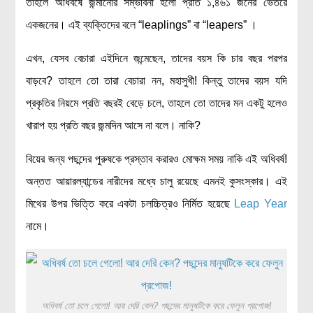
তাহলে অধিবর্ষে জন্মানোর সম্ভাবনা হলো প্রতি ১,৪৬১ জনের ভেতরে
একজনের। এই ব্যক্তিদের বলে “leaplings” বা “leapers” ।
এখন, যেসব বেচারা এইদিনে জন্মেছেন, তাদের বয়স কি চার বছর পরপর
বাড়বে? তাহলে তো তারা বেচারা নন, মহাসুখী! কিন্তু তাদের বয়স যদি
প্রকৃতির নিয়মে প্রতি বছরই বেড়ে চলে, তাহলে তো তাদের মন একটু হলেও
খারাপ হয় প্রতি বছর জন্মদিন আসে না বলে। নাকি?
বিয়ের জন্য পছন্দের পুরুষকে প্রস্তাব করারও মোক্ষম সময় নাকি এই অধিবর্ষ!
অন্তত আয়ারল্যান্ডের নারীদের মধ্যে চালু রয়েছে এমনই কুসংস্কার। এই
মিথের উপর ভিত্তি করে একটা চলচ্চিত্রও নির্মিত হয়েছে
Leap Year
নামে।
অধিবর্ষ তো চলে গেলো! আর দেরি কেন? পছন্দের মানুষটিকে করে ফেলুন প্রপোজ!