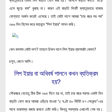
ক্যালেন্ডারে একটা দিন বাড়তি যোগ করা হয়। আসলে বাড়তি বলতে “উড়ে
এসে জুড়ে বসা” বুঝায় না। কারণ এই বাড়তি দিনটি ক্যালেন্ডারে থাকার
যোগ্যতা অর্জন করেই এসেছে। তাই মোটা দাগে আমরা “চার বছর পর পর”
৩৬৬ দিন হিসেব করে মহানন্দে “লিপ ইয়ার” পালন করি।
কেন বললাম মোটা দাগ? তাহলে চিকন দাগে লিপ ইয়ার ব্যাপারটা কেমন?
চলুন, জেনে আসি।
লিপ ইয়ার বা অধিবর্ষ পালনে কখন ব্যতিক্রম
হয়?
সৌরবছর যেহেতু ঠিক ঠিক ৩৬৫ দিনে হয় না, তাই চার বছর পরপর একটা দিন
বাড়তি যোগ করে আমরা এড়িয়ে যাওয়া “৫ ঘণ্টা ৪৮ মিনিট ৪৭ সেকেন্ড”-এর
সাথে ভারসাম্য বজায় রাখতে চেষ্টা করি। কিন্তু সমস্যার এখানেই শেষ নয়।