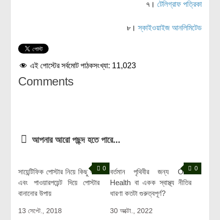
৭।
টেলিগ্রাফ পত্রিকা
৮।
স্কাইওয়াইজ আনলিমিটেড
এই পোস্টের সর্বমোট পাঠকসংখ্যা:
11,023
Comments
আপনার আরো পছন্দ হতে পারে...
0
0
সায়েন্টিফিক পোস্টার নিয়ে কিছু কথা
বর্তমান পৃথিবীর জন্য One
এবং পাওয়ারপয়েন্ট দিয়ে পোস্টার
Health বা একক স্বাস্থ্য নীতির
বানানোর উপায়
ধারণা কতটা গুরুত্বপূর্ণ?
13 সেপ্টে., 2018
30 অক্টো., 2022