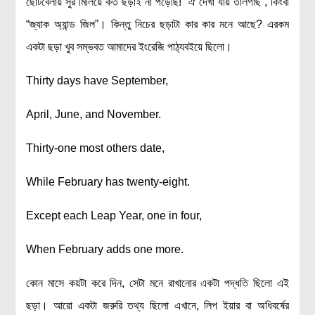
ছোটবেলায় সুর মিলিয়ে কত ছড়াই না পড়েছি! “ঐ দেখা যায় তালগাছ”, কিংবা
রসায়ন বিজ্ঞান
“জ্যাক অ্যান্ড জিল”। কিন্তু নিচের ছড়াটা কার কার মনে আছে? এরকম
গণিত
একটা ছড়া খুব সম্ভবত আমাদের ইংরেজি পাঠ্যবইয়ে ছিলো।
প্রায়োগিক বিজ্ঞান
Thirty days have September,
পরিবেশ বিজ্ঞান
April, June, and November.
প্রকৃতি
প্রাকৃতিক দুর্যোগ
Thirty-one most others date,
জলবায়ু পরিবর্তন
While February has twenty-eight.
পরিবেশ দূষণ
কম্পিউটার সায়েন্স
Except each Leap Year, one in four,
ইলেকট্রিক্যাল ইঞ্জিনিয়ারিং
When February adds one more.
জেনেটিক ইঞ্জিনিয়ারিং
বায়োটেকনোলজি
কোন মাসে কয়টা করে দিন, সেটা মনে রাখানোর একটা পদ্ধতি ছিলো এই
ছড়া। আরো একটা জরুরি তথ্য ছিলো এখানে, লিপ ইয়ার বা অধিবর্ষের
দৈনন্দিন জীবনে বিজ্ঞানের প্রয়োগ