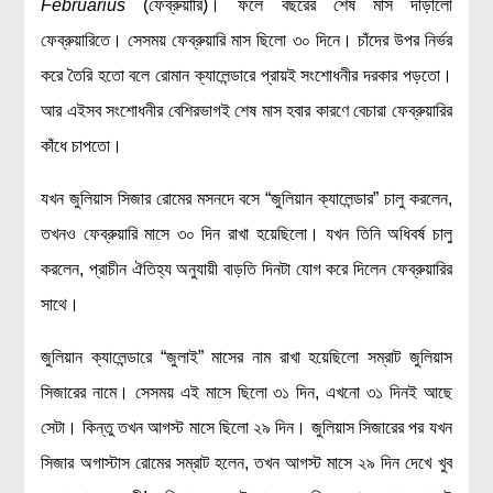
Februarius
(ফেব্রুয়ারি)। ফলে বছরের শেষ মাস দাঁড়ালো
ফেব্রুয়ারিতে। সেসময় ফেব্রুয়ারি মাস ছিলো ৩০ দিনে। চাঁদের উপর নির্ভর
করে তৈরি হতো বলে রোমান ক্যালেন্ডারে প্রায়ই সংশোধনীর দরকার পড়তো।
আর এইসব সংশোধনীর বেশিরভাগই শেষ মাস হবার কারণে বেচারা ফেব্রুয়ারির
কাঁধে চাপতো।
যখন জুলিয়াস সিজার রোমের মসনদে বসে “জুলিয়ান ক্যালেন্ডার” চালু করলেন,
তখনও ফেব্রুয়ারি মাসে ৩০ দিন রাখা হয়েছিলো। যখন তিনি অধিবর্ষ চালু
করলেন, প্রাচীন ঐতিহ্য অনুযায়ী বাড়তি দিনটা যোগ করে দিলেন ফেব্রুয়ারির
সাথে।
জুলিয়ান ক্যালেন্ডারে “জুলাই” মাসের নাম রাখা হয়েছিলো সম্রাট জুলিয়াস
সিজারের নামে। সেসময় এই মাসে ছিলো ৩১ দিন, এখনো ৩১ দিনই আছে
সেটা। কিন্তু তখন আগস্ট মাসে ছিলো ২৯ দিন। জুলিয়াস সিজারের পর যখন
সিজার অগাস্টাস রোমের সম্রাট হলেন, তখন আগস্ট মাসে ২৯ দিন দেখে খুব