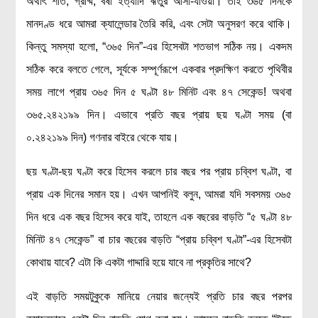
অর্থাৎ শীত, গ্রীষ্ম, বর্ষা ইত্যাদি ঋতুর আসা-যাওয়া। তাই ৩৬৫ দিনকে
লক্ষ্য ও উদ্দেশ্য
মানদণ্ড ধরে আমরা ক্যালেন্ডার তৈরি করি, এবং সেটা অনুসরণ করে থাকি।
যোগাযোগ
কিন্তু সমস্যা হলো, “৩৬৫ দিন”-এর হিসেবটা শতভাগ সঠিক নয়। একদম
বৈজ্ঞানিক কল্পকাহিনী
সঠিক করে বলতে গেলে, সূর্যকে সম্পূর্ণরূপে একবার প্রদক্ষিণ করতে পৃথিবীর
লজিক এবং ফ্যালাসি
সময় লাগে প্রায় ৩৬৫ দিন ৫ ঘণ্টা ৪৮ মিনিট এবং ৪৭ সেকেন্ড! অথবা
রিভিউ (বই/মুভি/সিরিজ)
৩৬৫.২৪২১৯৯ দিন। এভাবে প্রতি বছর প্রায় ছয় ঘণ্টা সময় (বা
আবিষ্কারের গল্প
০.২৪২১৯৯ দিন) গণনার বাইরে থেকে যায়।
বিজ্ঞান নিয়ে কার্টুন
ছয় ঘণ্টা-ছয় ঘণ্টা করে হিসেব করলে চার বছর পর প্রায় চব্বিশ ঘণ্টা, বা
বাংলাদেশের কথা
প্রায় এক দিনের সমান হয়। এখন আপনিই বলুন, আমরা যদি সবসময় ৩৬৫
দিন ধরে এক বছর হিসেব করে যাই, তাহলে এক বছরের বাড়তি “৫ ঘণ্টা ৪৮
মিনিট ৪৭ সেকেন্ড” বা চার বছরের বাড়তি “প্রায় চব্বিশ ঘণ্টা”-এর হিসেবটা
কোথায় যাবে? এটা কি একটা গাদ্দারি হয়ে যাবে না প্রকৃতির সাথে?
এই বাড়তি সময়টুকুকে মানিয়ে নেয়ার জন্যেই প্রতি চার বছর পরপর