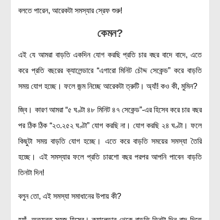
বলতে পারেন, আরেকটা সমস্যার স্রেফ শুরু!
কেমন?
এই যে আমরা বাড়তি একদিন যোগ করছি প্রতি চার বছর বাদে বাদে, এতে
করে প্রতি বছরের ক্যালেন্ডারে “এগারো মিনিট চৌদ্দ সেকেন্ড” করে বাড়তি
সময় যোগ হচ্ছে। ফলে জন্ম নিচ্ছে আরেকটা ত্রুটি। অ্যাঁ! কও কী, মুমিন?
জ্বি। কারণ আমরা “৫ ঘণ্টা ৪৮ মিনিট ৪৭ সেকেন্ড”-এর হিসেব করে চার বছর
পর ঠিক ঠিক “২৩.২৫২ ঘণ্টা” যোগ করছি না। যোগ করছি ২৪ ঘণ্টা। ফলে
কিছুটা সময় বাড়তি যোগ হচ্ছে। এতে করে বাড়তি সময়ের সমস্যা তৈরি
হচ্ছে। এই সমস্যার ফলে প্রতি চারশো বছর পরপর আপনি পাবেন বাড়তি
তিনটা দিন!
বলুন তো, এই সমস্যা সমাধানের উপায় কী?
হ্যাঁ, অত্যন্ত সহজ হিসেব। ক্যালেন্ডার থেকে বাড়তি তিনটা দিন বাদ দিতে