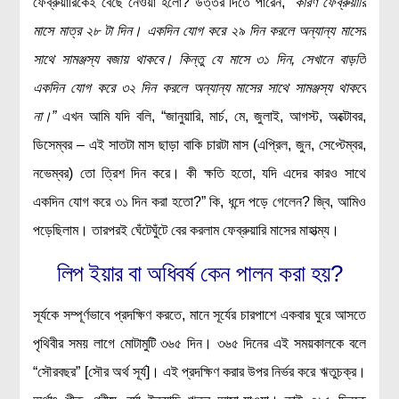
ফেব্রুয়ারিকেই বেছে নেওয়া হলো? উত্তর দিতে পারেন,
“কারণ ফেব্রুয়ারি
বিশেষ পাতা
মাসে মাত্র ২৮ টা দিন। একদিন যোগ করে ২৯ দিন করলে অন্যান্য মাসের
সাথে সামঞ্জস্য বজায় থাকবে। কিন্তু যে মাসে ৩১ দিন, সেখানে বাড়তি
টাইমলাইন
একদিন যোগ করে ৩২ দিন করলে অন্যান্য মাসের সাথে সামঞ্জস্য থাকবে
প্রশ্নমালা
না।”
এখন আমি যদি বলি, “জানুয়ারি, মার্চ, মে, জুলাই, আগস্ট, অক্টোবর,
অন্যান্য
ডিসেম্বর – এই সাতটা মাস ছাড়া বাকি চারটা মাস (এপ্রিল, জুন, সেপ্টেম্বর,
নভেম্বর) তো ত্রিশ দিন করে। কী ক্ষতি হতো, যদি এদের কারও সাথে
লেখকদের আঙিনা
একদিন যোগ করে ৩১ দিন করা হতো?” কি, ধন্দে পড়ে গেলেন? জ্বি, আমিও
প্রবেশ
পড়েছিলাম। তারপরই ঘেঁটেঘুঁটে বের করলাম ফেব্রুয়ারি মাসের মাহাত্ম্য।
নিবন্ধন
আপনার প্রোফাইল
লিপ ইয়ার বা অধিবর্ষ কেন পালন করা হয়?
বিজ্ঞানযাত্রায় লেখা জমা দেয়ার নির্দেশনাসমূহ
সূর্যকে সম্পূর্ণভাবে প্রদক্ষিণ করতে, মানে সূর্যের চারপাশে একবার ঘুরে আসতে
তথ্য ও যোগাযোগ
পৃথিবীর সময় লাগে মোটামুটি ৩৬৫ দিন। ৩৬৫ দিনের এই সময়কালকে বলে
বিজ্ঞানযাত্রা ম্যাগাজিন
“সৌরবছর” [সৌর অর্থ সূর্য]। এই প্রদক্ষিণ করার উপর নির্ভর করে ঋতুচক্র।
বিজ্ঞানযাত্রা সংবাদ/বিজ্ঞপ্তি