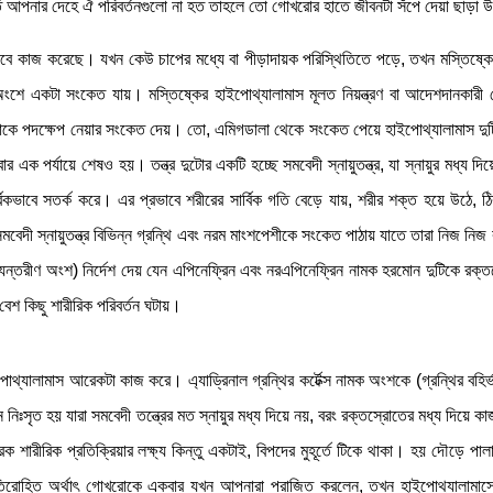
ূর্তে আপনার দেহে ঐ পরিবর্তনগুলো না হত তাহলে তো গোখরোর হাতে জীবনটা সঁপে দেয়া ছাড়া উ
ভাবে কাজ করেছে। যখন কেউ চাপের মধ্যে বা পীড়াদায়ক পরিস্থিতিতে পড়ে, তখন মস্তিষ্ক
ে একটা সংকেত যায়। মস্তিষ্কের হাইপোথ্যালামাস মূলত নিয়ন্ত্রণ বা আদেশদানকারী কে
ুলোকে পদক্ষেপ নেয়ার সংকেত দেয়। তো, এমিগডালা থেকে সংকেত পেয়ে হাইপোথ্যালামাস দুটি 
ার এক পর্যায়ে শেষও হয়। তন্ত্র দুটোর একটি হচ্ছে সমবেদী স্নায়ুতন্ত্র, যা স্নায়ুর মধ্য 
্বিকভাবে সতর্ক করে। এর প্রভাবে শরীরের সার্বিক গতি বেড়ে যায়, শরীর শক্ত হয়ে উঠে,
বেদী স্নায়ুতন্ত্র বিভিন্ন গ্রন্থি এবং নরম মাংশপেশীকে সংকেত পাঠায় যাতে তারা নিজ ন
ভ্যন্তরীণ অংশ) নির্দেশ দেয় যেন এপিনেফ্রিন এবং নরএপিনেফ্রিন নামক হরমোন দুটিকে রক
বেশ কিছু শারীরিক পরিবর্তন ঘটায়।
পোথ্যালামাস আরেকটা কাজ করে। এ্যাড্রিনাল গ্রন্থির কর্টেক্স নামক অংশকে (গ্রন্থির বহির
োন নিঃসৃত হয় যারা সমবেদী তন্ত্রের মত স্নায়ুর মধ্য দিয়ে নয়, বরং রক্তস্রোতের মধ্য দিয়ে
ক শারীরিক প্রতিক্রিয়ার লক্ষ্য কিন্তু একটাই, বিপদের মুহূর্তে টিকে থাকা। হয় দৌড়ে প
তিরোহিত অর্থাৎ গোখরোকে একবার যখন আপনারা পরাজিত করলেন, তখন হাইপোথ্যালামাসের