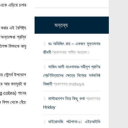
ে একে এড়িয়ে চলার
মন্তব্য
করার এই বৈশিষ্ট্য
তঃক্ষরা গ্রন্থি
ডঃ অভিজিৎ রায় – একজন মুক্তমনার
পক্ষ বিপদকে কাবু
জীবনী
প্রকাশনায়
শামীম আহমেদ।
সাজিদ আলী হাওলাদারঃ সরীসৃপ প্রাণির
ের সৌন্দর্য উপভোগ
শ্রেণিবিন্যাসের ক্ষেত্রে বিশ্বের সর্বকনিষ্ঠ
তরে আর কতদূরই বা
বিজ্ঞানী
প্রকাশনায়
mohuya
ng cobra) গানের
মাস্টারবেশন নিয়ে কিছু কথা
প্রকাশনায়
ন বিপদ থেকে বেঁচে
Hridoy
ভাইরোলজি পাঠশালা-১: এইচআইভি