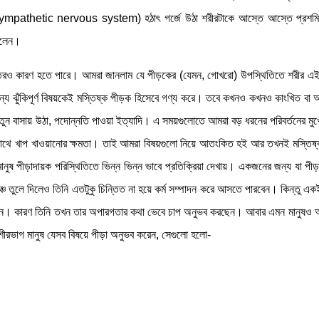
(Parasympathetic nervous system) হঠাৎ গর্জে উঠা শরীরটাকে আস্তে আস্তে প্রশ
িলেন।
ক্ষতিরও কারণ হতে পারে। আমরা জানলাম যে পীড়কের (যেমন, গোখরো) উপস্থিতিতে শরীর এই 
্য ঝুঁকিপূর্ণ বিষয়কেই মস্তিষ্ক পীড়ক হিসেবে গণ্য করে। তবে কখনও কখনও কাংখিত বা আ
তুন বাসায় উঠা, পদোন্নতি পাওয়া ইত্যাদি। এ সময়গুলোতে আমরা বড় ধরনের পরিবর্তনের মুখ
শের সাথে খাপ খাওয়ানোর ক্ষমতা। তাই আমরা বিষয়গুলো নিয়ে আতংকিত হই আর তখনই মস্তি
 মানুষ পীড়াদায়ক পরিস্থিতিতে ভিন্ন ভিন্ন ভাবে প্রতিক্রিয়া দেখায়। একজনের জন্য যা প
্চে তুলে দিলেও তিনি এতটুকু চিন্তিত না হয়ে কর্ম সম্পাদন করে আসতে পারবেন। কিন্তু 
ারেন। কারণ তিনি তখন তার অপারগতার কথা ভেবে চাপ অনুভব করছেন। আবার এমন মানুষও 
শীরভাগ মানুষ যেসব বিষয়ে পীড়া অনুভব করেন, সেগুলো হলো-