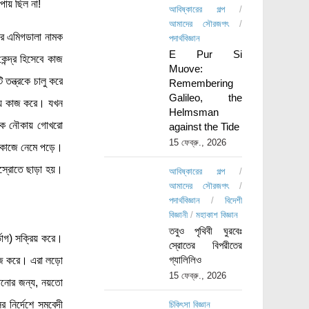
পায় ছিল না!
আবিষ্কারের গল্প
/
আমাদের সৌরজগৎ
/
ের এমিগডালা নামক
পদার্থবিজ্ঞান
E Pur Si
ন্দ্র হিসেবে কাজ
Muove:
তন্ত্রকে চালু করে
Remembering
Galileo, the
দিয়ে কাজ করে। যখন
Helmsman
 ঠিক নৌকায় গোখরো
against the Tide
15 ফেব্রু., 2026
িজ কাজে নেমে পড়ে।
্তস্রোতে ছাড়া হয়।
আবিষ্কারের গল্প
/
আমাদের সৌরজগৎ
/
পদার্থবিজ্ঞান
/
বিদেশী
বিজ্ঞানী
/
মহাকাশ বিজ্ঞান
তবুও পৃথিবী ঘুরবেঃ
্ভাগ) সক্রিয় করে।
স্রোতের বিপরীতের
গ্যালিলিও
 কাজ করে। এরা লড়ো
15 ফেব্রু., 2026
ালানোর জন্য, নয়তো
 নির্দেশে সমবেদী
চিকিৎসা বিজ্ঞান