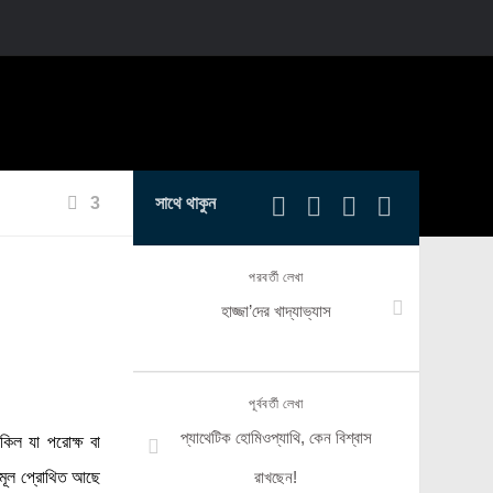
3
সাথে থাকুন
পরবর্তী লেখা
হাজ্জা’দের খাদ্যাভ্যাস
পূর্ববর্তী লেখা
প্যাথেটিক হোমিওপ্যাথি, কেন বিশ্বাস
কিল যা পরোক্ষ বা
 মূল প্রোথিত আছে
রাখছেন!