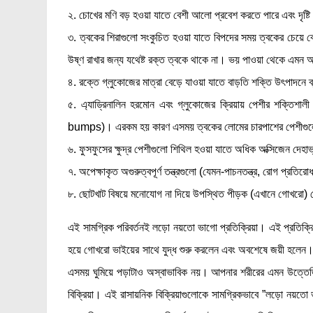
২. চোখের মণি বড় হওয়া যাতে বেশী আলো প্রবেশ করতে পারে এবং দৃষ্টি স
৩. ত্বকের শিরাগুলো সংকুচিত হওয়া যাতে বিপদের সময় ত্বকের চেয়ে ব
উষ্ণ রাখার জন্য যথেষ্ট রক্ত ত্বকে থাকে না। ভয় পাওয়া থেকে এমন অ
৪. রক্তে গ্লুকোজের মাত্রা বেড়ে যাওয়া যাতে বাড়তি শক্তি উৎপাদনে ব
৫. এ্যাড্রিনালিন হরমোন এবং গ্লুকোজের ক্রিয়ায় পেশীর শক্তিশ
bumps)। এরকম হয় কারণ এসময় ত্বকের লোমের চারপাশের পেশীগুলো
৬. ফুসফুসের ক্ষুদ্র পেশীগুলো শিথিল হওয়া যাতে অধিক অক্সিজেন দেহা
৭. অপেক্ষাকৃত অগুরুত্বপূর্ণ তন্ত্রগুলো (যেমন-পাচনতন্ত্র, রোগ প্রত
৮. ছোটখাট বিষয়ে মনোযোগ না দিয়ে উপস্থিত পীড়ক (এখানে গোখরো) ম
এই সামগ্রিক পরিবর্তনই লড়ো নয়তো ভাগো প্রতিক্রিয়া। এই প্রতিক্
হয়ে গোখরো ভাইয়ের সাথে যুদ্ধ শুরু করলেন এবং অবশেষে জয়ী হলেন।
এসময় ঘুমিয়ে পড়াটাও অস্বাভাবিক নয়। আপনার শরীরের এমন উত্তেজিত
বিক্রিয়া। এই রাসায়নিক বিক্রিয়াগুলোকে সামগ্রিকভাবে ”লড়ো নয়তো 