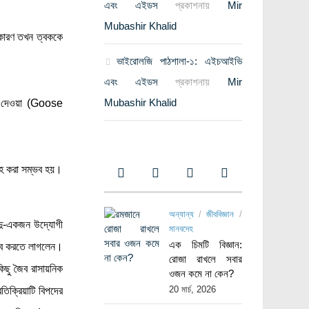
এবং এইডস
প্রকাশনায়
Mir
Mubashir Khalid
 কারণ তখন ত্বককে
ভাইরোলজি পাঠশালা-১: এইচআইভি
এবং এইডস
প্রকাশনায়
Mir
Mubashir Khalid
টা দেওয়া (Goose
রাহ করা সম্ভব হয়।
অন্যান্য
/
জীববিজ্ঞান
/
 দু-একজন উদ্যোগী
মানবদেহ
এক চিমটি বিজ্ঞান:
ুভব করতে লাগলেন।
রোজা রাখলে সবার
িছু জৈব রাসায়নিক
ওজন কমে না কেন?
20 মার্চ, 2026
িক্রিয়াটি বিপদের