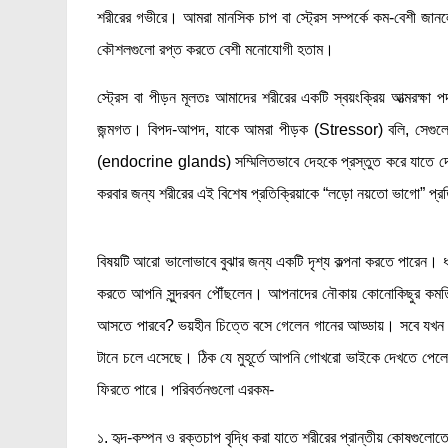
শরীরের গভীরে। আমরা মানসিক চাপ বা স্ট্রেস সম্পর্কে কম-বেশী জ
কৌশলগুলো রপ্ত করতে বেশী মনোযোগী হতাম।
স্ট্রেস বা পীড়ন মূলতঃ আমাদের শরীরের একটি স্বয়ংক্রিয় আত্মরক্ষা প
জন্মগত। বিপদ-আপদ, যাকে আমরা পীড়ক (Stressor) বলি, সেগুলো
(endocrine glands) সম্মিলিতভাবে দেহকে প্রস্তুত করে যাতে দেহ 
করবার জন্য শরীরের এই বিশেষ প্রতিক্রিয়াকে “লড়ো নয়তো ভাগো” প্
বিষয়টি আরো ভালোভাবে বুঝার জন্য একটি দৃশ্য কল্পনা করতে পারেন। ধর
করতে আপনি সুন্দরবন পৌঁছলেন। আপনাদের নৌকায় কোনোকিছুর কমতি ছ
আসতে পারবে? ভয়হীন চিত্তে বসে গেলেন গানের আড্ডায়। সবে যখন 
টানে চলে এসেছে। ঠিক যে মুহূর্তে আপনি গোখরো ভাইকে দেখতে পেলেন, 
ফিরতে পারে। পরিবর্তনগুলো এরকম-
১. হৃদ-কম্পন ও রক্তচাপ বৃদ্ধি করা যাতে শরীরের প্রান্তীয় কোষগুল