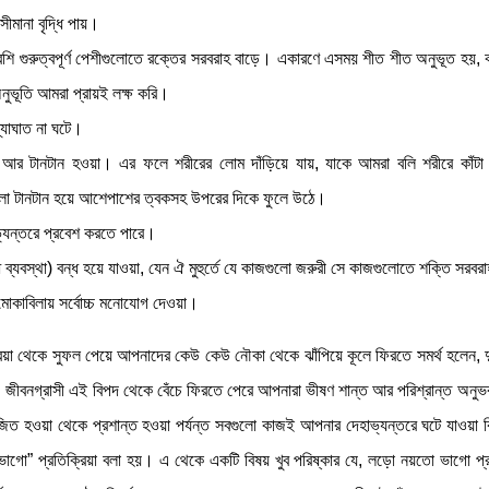
ীমানা বৃদ্ধি পায়।
েশি গুরুত্বপূর্ণ পেশীগুলোতে রক্তের সরবরাহ বাড়ে। একারণে এসময় শীত শীত অনুভূত হয়,
নুভূতি আমরা প্রায়ই লক্ষ করি।
্যাঘাত না ঘটে।
ালী আর টানটান হওয়া। এর ফলে শরীরের লোম দাঁড়িয়ে যায়, যাকে আমরা বলি শরীরে কাঁ
 টানটান হয়ে আশেপাশের ত্বকসহ উপরের দিকে ফুলে উঠে।
ভ্যন্তরে প্রবেশ করতে পারে।
িরোধ ব্যবস্থা) বন্ধ হয়ে যাওয়া, যেন ঐ মুহুর্তে যে কাজগুলো জরুরী সে কাজগুলোতে শক্তি সরব
োকাবিলায় সর্বোচ্চ মনোযোগ দেওয়া।
রিয়া থেকে সুফল পেয়ে আপনাদের কেউ কেউ নৌকা থেকে ঝাঁপিয়ে কূলে ফিরতে সমর্থ হলেন,
 জীবনগ্রাসী এই বিপদ থেকে বেঁচে ফিরতে পেরে আপনারা ভীষণ শান্ত আর পরিশ্রান্ত অন
 হওয়া থেকে প্রশান্ত হওয়া পর্যন্ত সবগুলো কাজই আপনার দেহাভ্যন্তরে ঘটে যাওয়া ক
ভাগো” প্রতিক্রিয়া বলা হয়। এ থেকে একটি বিষয় খুব পরিষ্কার যে, লড়ো নয়তো ভাগো প্রত