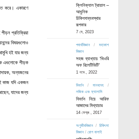
ক্লিনিক্যাল ট্রায়াল –
মিত করে। একারণে
আধুনিক
চিকিৎসাব্যবস্থার
রূপকার
7 মে, 2023
পীড়ন প্রতিক্রিয়া
নন্দের বিষয়গুলোও
পদার্থবিজ্ঞান
/
মহাকাশ
বিজ্ঞান
োমুখি হই যার জন্য
সহজ ব্যাখ্যায় ‘থিওরি
ষ্ক এগুলোকে পীড়ক
অফ রিলেটিভিটি’
ীড়াদায়ক, অন্যজনের
1 নভে., 2022
একই কাজ যদি একজন
বিবর্তন
/
মানবদেহ
/
লজিক এবং ফ্যালাসি
আছেন, যাদের জন্য
বিবর্তন নিয়ে আরিফ
আজাদের মিথ্যাচার
14 ফেব্রু., 2017
অণুজীববিজ্ঞান
/
চিকিৎসা
বিজ্ঞান
/
রোগ বালাই