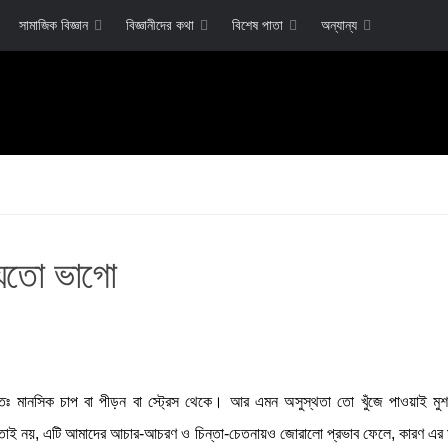
সামাজিক বিজ্ঞান
বিজ্ঞানীদের কথা
বিশেষ পাতা
অন্যান্য
নয়তো ভাগো
লতঃ মানসিক চাপ বা পীড়ন বা স্ট্রেস থেকে। আর এমন অসুস্থতা তো খুঁজে পাওয়াই মুশ
শুধু তাই নয়, এটি আমাদের আচার-আচরণ ও চিন্তা-চেতনায়ও জোরালো প্রভাব ফেলে, কারণ এর