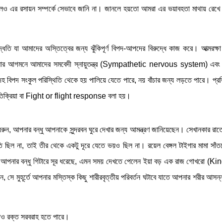
ানলেও এর রসায়ন সম্পর্কে সেভাবে জানি না। জানলে হয়তো আমরা এর ভয়াবহতা মাথায় রেখ
দ্ধতি যা আমাদের অস্তিত্বের জন্য ঝুঁকিপূর্ণ বিপদ-আপদের বিরুদ্ধে কাজ করে। আত্মরক্ষা 
র আগমনে আমাদের সমবেদী স্নায়ুতন্ত্র (Sympathetic nervous system) এবং অন্
বিপদ সংকুল পরিস্থিতি থেকে হয় পালিয়ে যেতে পারে, নয় বাঁচার জন্য লড়তে পারে। প্রতি
রতিক্রিয়া বা Fight or flight response বলা হয়।
ুন, আপনার বন্ধু আপনাকে সুন্দরবন ঘুরে দেখার জন্য আমন্ত্রণ জানিয়েছেন। সেখানকার রাত
িল না, তাই তীর থেকে একটু দূরে যেতে ভয়ও ছিল না। রয়েল বেঙ্গল টাইগার মামা সাঁ
আপনার বন্ধু গিটারে সূর ধরেছে, এমন সময় দেখতে পেলেন ইয়া বড় এক রাজ গোখরো (Ki
সে মুহূর্তে আপনার মস্তিস্ক কিছু শারীরবৃত্তীয় পরিবর্তন ঘটাবে যাতে আপনার শরীর আসন্
োতেও রক্ত সরবরাহ হতে পারে।