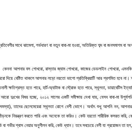
তিবেশীর সাথে ঝামেলা, গর্ভধারণ বা নতুন বাবা-মা হওয়া, অতিরিক্ত শব্দ বা জনসমাগম বা অন
ত। কেননা আপনার বস গোখরো, রাস্তার জ্যাম গোখরো, কাজের ডেডলাইন গোখরো, এমনকি 
 দিয়ে বেষ্টিত থাকলে আপনার লড়ো নয়তো ভাগো প্রতিক্রিয়াটি আর প্রশমিত হবে না। আপ
ক্ষতিগ্রস্ত হতে পারে, হার্ট-অ্যাটাক বা স্ট্রোক হতে পারে, স্থূলতা, ডায়াবেটিস ইত্য
ো দুঃখের বিষয় হচ্ছে, ২০১২ সালের একটি সমীক্ষায় দেখা যায়, যেসব বাবা-মা উপুর্যপরি
 সমস্যা), তাদের ছেলেমেয়েরা স্থূলতা রোগে বেশী ভোগে। অর্থাৎ শুধু আপনি নন, আপন
পীড়নকে নিয়ন্ত্রণ করতে পারি এবং অনেকে তা করিও। কেউ হয়তো শারীরিক কসরত করি, কে
উ বা গভীর শ্বাস নেয়ার অনুশীলন করি, কেউ ধ্যান। তবে সবচেয়ে বেশী যা প্রয়োজন তা হল, 