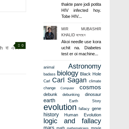
thakte pare jodi potita
HIV infected hoy.
Tobe HIV...
MIR MUBASHIR
KHALID বলেছেন
Akoi needle use kora
0
lth বা একক
uchit na. Diabetes
test er oi machine...
Astronomy
animal
biology
Black Hole
badass
Carl Sagan
Carl
climate
cosmos
change
Computer
debunk
dinosaur
debunking
earth
Earth Story
evolution
gene
fallacy
history
Human Evolution
logic and fallacy
mars
math
movie
mathematicians