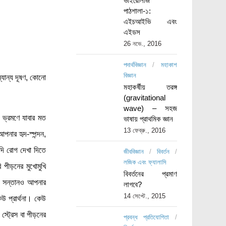
ভাইরোলজি
পাঠশালা-১:
এইচআইভি এবং
এইডস
26 নভে., 2016
পদার্থবিজ্ঞান
/
মহাকাশ
বিজ্ঞান
্যান্য দূষণ, কোনো
মহাকর্ষীয় তরঙ্গ
(gravitational
wave) – সহজ
ভ্রমণে যাবার মত
ভাষায় প্রাথমিক জ্ঞান
13 ফেব্রু., 2016
নার হৃদ-স্পন্দন,
াদি রোগ দেখা দিতে
জীববিজ্ঞান
/
বিবর্তন
/
লজিক এবং ফ্যালাসি
 পীড়নের মুখোমুখি
বিবর্তনের প্রমাণ
ার সন্তানও আপনার
লাগবে?
14 সেপ্টে., 2015
উ প্রার্থনা। কেউ
স্ট্রেস বা পীড়নের
প্রবন্ধ প্রতিযোগিতা
/