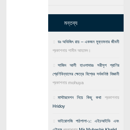
মন্তব্য
ডঃ অভিজিৎ রায় – একজন মুক্তমনার জীবনী
প্রকাশনায়
শামীম আহমেদ।
সাজিদ আলী হাওলাদারঃ সরীসৃপ প্রাণির
শ্রেণিবিন্যাসের ক্ষেত্রে বিশ্বের সর্বকনিষ্ঠ বিজ্ঞানী
প্রকাশনায়
mohuya
মাস্টারবেশন নিয়ে কিছু কথা
প্রকাশনায়
Hridoy
ভাইরোলজি পাঠশালা-১: এইচআইভি এবং
এইডস
প্রকাশনায়
Mir Mubashir Khalid