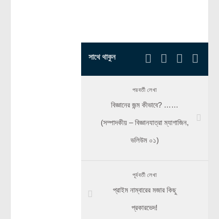
সাথে থাকুন
পরবর্তী লেখা
বিজ্ঞানের জন্ম কীভাবে? ……
(সম্পাদকীয় – বিজ্ঞানযাত্রা ম্যাগাজিন,
ভলিউম ০১)
পূর্ববর্তী লেখা
প্রাইম নাম্বারের মজার কিছু
প্রকারভেদ!