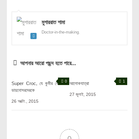
লক্ষ্য ও উদ্দেশ্য
যোগাযোগ
মুশাররাত শামা
বৈজ্ঞানিক কল্পকাহিনী
Doctor-in-the-making.
লজিক এবং ফ্যালাসি
রিভিউ (বই/মুভি/সিরিজ)
আবিষ্কারের গল্প
আপনার আরো পছন্দ হতে পারে...
বিজ্ঞান নিয়ে কার্টুন
বাংলাদেশের কথা
0
1
Super Croc, যে কুমীর খেতো
আলোকযাত্রা
ডায়নোসরদেরকে
27 জুলাই, 2015
26 অক্টো., 2015
0