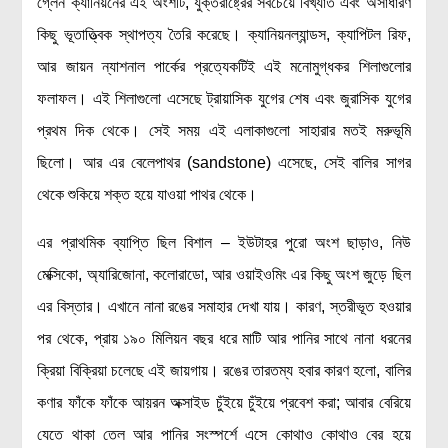
গ্লেন ক্যানিয়নের এই অংশটি, যুক্তরাষ্ট্রের সবচেয়ে বিখ্যাত এবং অসাধারণ
রসায়ন বিজ্ঞান
কিছু ভূতাত্ত্বিক স্থাপত্য তৈরি করেছে। ক্যানিয়নল্যান্ডস, ক্যাপিটল রিফ,
গণিত
আর জায়ন ন্যাশনাল পার্কের প্রত্যেকটিই এই মনোমুগ্ধকর শিলাগুলোর
প্রায়োগিক বিজ্ঞান
ফলাফল। এই শিলাগুলো এসেছে ট্রায়াসিক যুগের শেষ এবং জুরাসিক যুগের
প্রথম দিক থেকে। সেই সময় এই এলাকাগুলো সাহারার মতই মরুভূমি
পরিবেশ বিজ্ঞান
ছিলো। আর এর বেলেপাথর (sandstone) এসেছে, সেই বালির সাগর
প্রকৃতি
থেকে শুকিয়ে শক্ত হয়ে যাওয়া পাথর থেকে।
প্রাকৃতিক দুর্যোগ
জলবায়ু পরিবর্তন
এর প্রাথমিক ব্যাপ্তি ছিল বিশাল – ইউটাহর পুরো অংশ ছাড়াও, নিউ
পরিবেশ দূষণ
মেক্সিকো, অ্যারিজোনা, কলোরাডো, আর ওয়াইওমিং এর কিছু অংশ জুড়ে ছিল
কম্পিউটার সায়েন্স
এর বিস্তার। এখানে নানা রঙের সমাহার দেখা যায়। কারণ, স্তরীভূত হওয়ার
ইলেকট্রিক্যাল ইঞ্জিনিয়ারিং
পর থেকে, প্রায় ১৯০ মিলিয়ন বছর ধরে মাটি আর পানির সাথে নানা ধরনের
জেনেটিক ইঞ্জিনিয়ারিং
ক্রিয়া বিক্রিয়া চলেছে এই জায়গায়। রঙের তারতম্য হবার কারণ হলো, বালির
বায়োটেকনোলজি
কণার ফাঁকে ফাঁকে আয়রন অক্সাইড চুঁইয়ে চুঁইয়ে প্রবেশ করা; আবার বেরিয়ে
যেতে থাকা তেল আর পানির সংস্পর্শে এসে কোথাও কোথাও বের হয়ে
দৈনন্দিন জীবনে বিজ্ঞানের প্রয়োগ