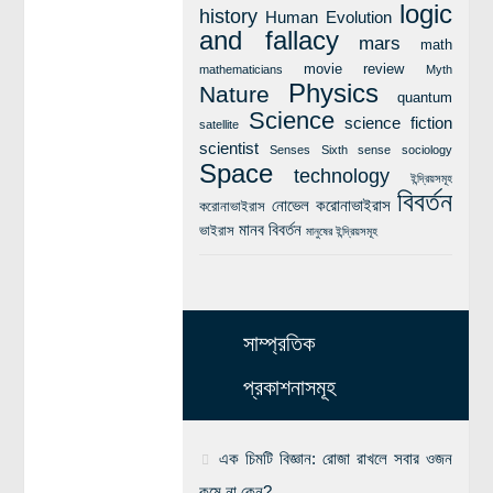
logic
history
Human Evolution
and fallacy
mars
math
movie review
mathematicians
Myth
Physics
Nature
quantum
Science
science fiction
satellite
scientist
Senses
Sixth sense
sociology
Space
technology
ইন্দ্রিয়সমূহ
বিবর্তন
নোভেল করোনাভাইরাস
করোনাভাইরাস
মানব বিবর্তন
ভাইরাস
মানুষের ইন্দ্রিয়সমূহ
সাম্প্রতিক
প্রকাশনাসমূহ
এক চিমটি বিজ্ঞান: রোজা রাখলে সবার ওজন
কমে না কেন?