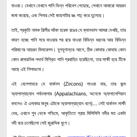
যাওয়া। যেখানে যেখানে পানি ভিন্ন পরিবেশ পেয়েছে, সেখানে আবারো আয়রন
মহাকাশ বিজ্ঞান
জমা করেছে, এবং শিলার সেই জায়গাটার রঙ গাঢ় করে তুলেছে।
আমাদের সৌরজগৎ
তাই, প্রকৃতি নামক শিল্পীর আঁকা হরেক রঙের যে ক্যানভাস আমরা দেখছি, তার
সৌরজগত ছাড়িয়ে
কারণ হচ্ছে পানি সরে যাওয়ার পর রয়ে যাওয়া বিভিন্ন ধরনের আর বিভিন্ন
সামাজিক বিজ্ঞান
পরিমাণের আয়রন মিনারেলস। যুগযুগান্তর আগে, ঠিক কোথায় কোথায় কোন
অর্থনীতি
কোন রাসায়নিক পদার্থ মিশ্রিত পানি প্রবাহিত হয়েছিলো, তার সাক্ষী হয়ে টিকে
রাষ্ট্রবিজ্ঞান
আছে এই শিলাগুলো।
নৃবিজ্ঞান
এই বেলেপাথরে যে যার্কনস (Zircons) পাওয়া যায়, তার জন্ম
সমাজতত্ত্ব
অ্যাপাল্যাচ্যান পর্বতমালায় (Appalachians, অনেকে অ্যাপালেশিয়ান
বিজ্ঞানীদের কথা
বললেও ঐ এলাকার মানুষ এটাকে অ্যাপাল্যাচ্যান বলে)… সেই যার্কনস সাক্ষী
দেয়, এখানে পুব থেকে পশ্চিমে, আকৃতিতে প্রায় মিসিসিপি নদীর মত একটা
বাংলাদেশী বিজ্ঞানী
নদী বয়ে চলেছিলো সেই জুরাসিক যুগে।
বিদেশী বিজ্ঞানী
কার্ল সেগান