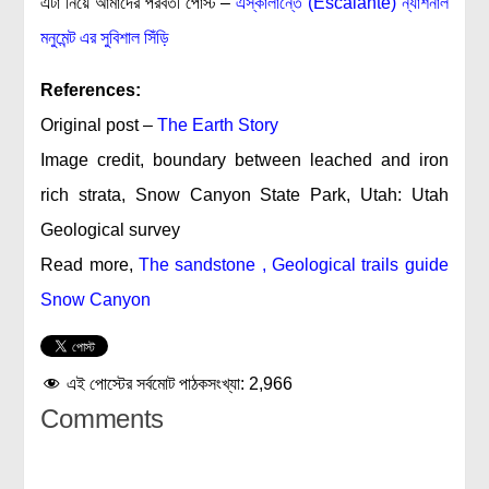
এটা নিয়ে আমাদের পরবর্তী পোস্ট –
এস্কালান্তে (Escalante) ন্যাশনাল
বিশেষ পাতা
মনুমেন্ট এর সুবিশাল সিঁড়ি
টাইমলাইন
References:
প্রশ্নমালা
Original post –
The Earth Story
Image credit, boundary between leached and iron
অন্যান্য
rich strata, Snow Canyon State Park, Utah: Utah
লেখকদের আঙিনা
Geological survey
প্রবেশ
Read more,
The sandstone
,
Geological trails guide
নিবন্ধন
Snow Canyon
আপনার প্রোফাইল
বিজ্ঞানযাত্রায় লেখা জমা দেয়ার নির্দেশনাসমূহ
এই পোস্টের সর্বমোট পাঠকসংখ্যা:
2,966
তথ্য ও যোগাযোগ
Comments
বিজ্ঞানযাত্রা ম্যাগাজিন
বিজ্ঞানযাত্রা সংবাদ/বিজ্ঞপ্তি