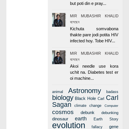
but poti din e pray...
MIR MUBASHIR KHALID
বলেছেন
Kichuta somvabona
thakte pare jodi potita HIV
infected hoy. Tobe HIV...
MIR MUBASHIR KHALID
বলেছেন
Akoi needle use kora
uchit na. Diabetes test er
oi machine...
Astronomy
animal
badass
biology
Carl
Black Hole
Carl
Sagan
climate change
Computer
cosmos
debunk
debunking
earth
dinosaur
Earth Story
evolution
gene
fallacy