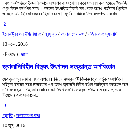
বাংলা বর্ষপঞ্জিকে বৈজ্ঞানিকভাবে সংস্কার বা সংশোধন করে সমন্নয় করা হয়েছে ইংরেজি
গ্রেগরিয়ান বর্ষপঞ্জির সাথে। বঙ্গাব্দের উৎপত্তি হিজরি সন থেকে হলেও বর্তমানে খ্রিস্টাব্দ
ও বঙ্গাব্দ দু’টোই সৌরবছরের হিসাবে চলে। সূর্যের চারদিকে নিজ কক্ষপথে একবার...
2
ইলেকট্রিক্যাল ইঞ্জিনিয়ারিং
/
প্রযুক্তি
/
বাংলাদেশের কথা
/
লজিক এবং ফ্যালাসি
13 নভে., 2016
· লিখেছেন
Jahir
জ্বালানিবিহীন বিদ্যুৎ উৎপাদন সংক্রান্ত অপবিজ্ঞান
ফেসবুকে মূল লেখার লিংক এখানে। নিচের সংস্করণটি বিজ্ঞানযাত্রা কর্তৃক সম্পাদিত।
শরিফুল ইসলাম নামে টাঙ্গাইলের এক তরুণ জ্বালানি বিহীন ইঞ্জিন আবিষ্কার করেছেন বলে
দাবি করেছেন। এই আবিষ্কারের কথা তিনি একটি ফেসবুক ভিডিওর মাধ্যমে ছড়িয়ে
দিয়েছেন এবং সরকারের...
0
প্রকৃতি
/
বাংলাদেশের কথা
10 জুন, 2016