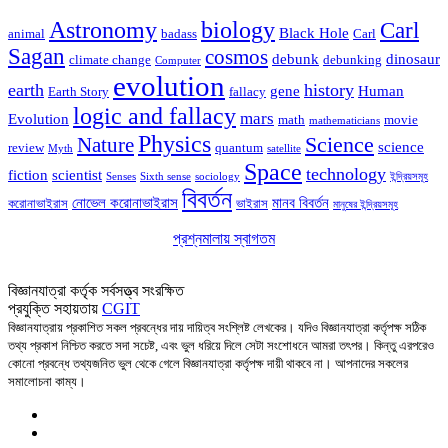
Astronomy
biology
Carl
Black Hole
animal
badass
Carl
Sagan
cosmos
debunk
dinosaur
climate change
debunking
Computer
evolution
earth
history
gene
Human
Earth Story
fallacy
logic and fallacy
mars
Evolution
math
movie
mathematicians
Physics
Nature
Science
science
review
quantum
Myth
satellite
Space
technology
fiction
scientist
Senses
Sixth sense
sociology
ইন্দ্রিয়সমূহ
বিবর্তন
নোভেল করোনাভাইরাস
মানব বিবর্তন
করোনাভাইরাস
ভাইরাস
মানুষের ইন্দ্রিয়সমূহ
প্রশ্নমালায় স্বাগতম
আসুন বিজ্ঞানের প্রশ্নে মালা গাঁথি!
বিজ্ঞানযাত্রা কর্তৃক সর্বসত্ত্ব সংরক্ষিত
প্রযুক্তি সহায়তায়
CGIT
বিজ্ঞানযাত্রায় প্রকাশিত সকল প্রবন্ধের দায় দায়িত্ব সংশ্লিষ্ট লেখকের। যদিও বিজ্ঞানযাত্রা কর্তৃপক্ষ সঠিক
তথ্য প্রকাশ নিশ্চিত করতে সদা সচেষ্ট, এবং ভুল ধরিয়ে দিলে সেটা সংশোধনে আমরা তৎপর। কিন্তু এরপরেও
কোনো প্রবন্ধে তথ্যজনিত ভুল থেকে গেলে বিজ্ঞানযাত্রা কর্তৃপক্ষ দায়ী থাকবে না। আপনাদের সকলের
সমালোচনা কাম্য।