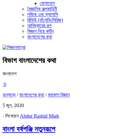
যোগাযোগ
বৈজ্ঞানিক কল্পকাহিনী
লজিক এবং ফ্যালাসি
রিভিউ (বই/মুভি/সিরিজ)
আবিষ্কারের গল্প
বিজ্ঞান নিয়ে কার্টুন
বাংলাদেশের কথা
বিভাগ
বাংলাদেশের কথা
বাংলাদেশ
0
অন্যান্য
/
বাংলাদেশের কথা
/
মহাকাশ বিজ্ঞান
5 জুন, 2020
· লিখেছেন
Abdur Rashid Miah
বাংলা বর্ষপঞ্জি নতুনরূপে