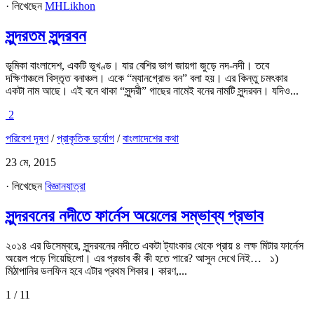
· লিখেছেন
MHLikhon
সুন্দরতম সুন্দরবন
ভূমিকা বাংলাদেশ, একটি ভূখণ্ড। যার বেশির ভাগ জায়গা জুড়ে নদ-নদী। তবে
দক্ষিণাঞ্চলে বিস্তৃত বনাঞ্চল। একে “ম্যানগ্রোভ বন” বলা হয়। এর কিন্তু চমৎকার
একটা নাম আছে। এই বনে থাকা “সুন্দরী” গাছের নামেই বনের নামটি সুন্দরবন। যদিও...
2
পরিবেশ দূষণ
/
প্রাকৃতিক দুর্যোগ
/
বাংলাদেশের কথা
23 মে, 2015
· লিখেছেন
বিজ্ঞানযাত্রা
সুন্দরবনের নদীতে ফার্নেস অয়েলের সম্ভাব্য প্রভাব
২০১৪ এর ডিসেম্বরে, সুন্দরবনের নদীতে একটা ট্যাংকার থেকে প্রায় ৪ লক্ষ মিটার ফার্নেস
অয়েল পড়ে গিয়েছিলো। এর প্রভাব কী কী হতে পারে? আসুন দেখে নিই… ১)
মিঠাপানির ডলফিন হবে এটার প্রথম শিকার। কারণ,...
1 / 1
1