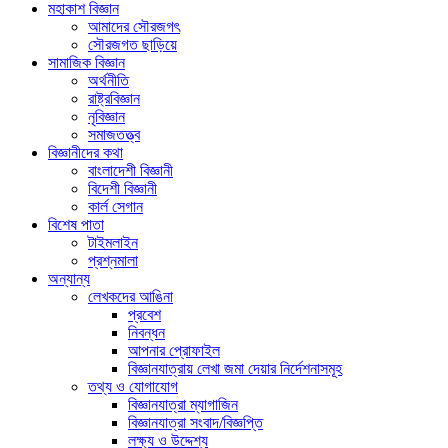
মহাকাশ বিজ্ঞান
আমাদের সৌরজগৎ
সৌরজগত ছাড়িয়ে
সামাজিক বিজ্ঞান
অর্থনীতি
রাষ্ট্রবিজ্ঞান
নৃবিজ্ঞান
সমাজতত্ত্ব
বিজ্ঞানীদের কথা
বাংলাদেশী বিজ্ঞানী
বিদেশী বিজ্ঞানী
কার্ল সেগান
বিশেষ পাতা
টাইমলাইন
প্রশ্নমালা
অন্যান্য
লেখকদের আঙিনা
প্রবেশ
নিবন্ধন
আপনার প্রোফাইল
বিজ্ঞানযাত্রায় লেখা জমা দেয়ার নির্দেশনাসমূহ
তথ্য ও যোগাযোগ
বিজ্ঞানযাত্রা ম্যাগাজিন
বিজ্ঞানযাত্রা সংবাদ/বিজ্ঞপ্তি
লক্ষ্য ও উদ্দেশ্য