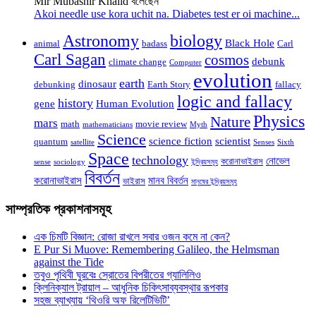
Mir Mubashir Khalid বলেছেন
Akoi needle use kora uchit na. Diabetes test er oi machine...
Astronomy
biology
Black Hole
animal
badass
Carl
Carl Sagan
cosmos
debunk
climate change
Computer
evolution
earth
dinosaur
debunking
Earth Story
fallacy
logic and fallacy
history
gene
Human Evolution
Physics
Nature
mars
math
movie review
mathematicians
Myth
Science
science fiction
scientist
quantum
satellite
Senses
Sixth
Space
technology
নোভেল
করোনাভাইরাস
sense
sociology
ইন্দ্রিয়সমূহ
বিবর্তন
করোনাভাইরাস
মানব বিবর্তন
ভাইরাস
মানুষের ইন্দ্রিয়সমূহ
সাম্প্রতিক প্রকাশনাসমূহ
এক চিমটি বিজ্ঞান: রোজা রাখলে সবার ওজন কমে না কেন?
E Pur Si Muove: Remembering Galileo, the Helmsman
against the Tide
তবুও পৃথিবী ঘুরবেঃ স্রোতের বিপরীতের গ্যালিলিও
ক্লিনিক্যাল ট্রায়াল – আধুনিক চিকিৎসাব্যবস্থার রূপকার
সহজ ব্যাখ্যায় ‘থিওরি অফ রিলেটিভিটি’