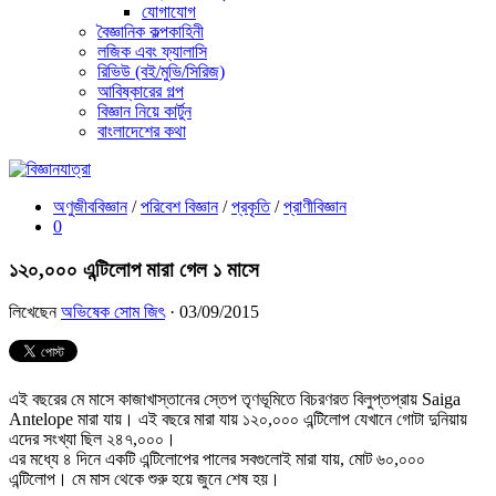
যোগাযোগ
বৈজ্ঞানিক কল্পকাহিনী
লজিক এবং ফ্যালাসি
রিভিউ (বই/মুভি/সিরিজ)
আবিষ্কারের গল্প
বিজ্ঞান নিয়ে কার্টুন
বাংলাদেশের কথা
অণুজীববিজ্ঞান
/
পরিবেশ বিজ্ঞান
/
প্রকৃতি
/
প্রাণীবিজ্ঞান
0
১২০,০০০ এন্টিলোপ মারা গেল ১ মাসে
লিখেছেন
অভিষেক সোম জিৎ
· 03/09/2015
এই বছরের মে মাসে কাজাখাস্তানের স্তেপ তৃণভূমিতে বিচরণরত বিলুপ্তপ্রায় Saiga
Antelope মারা যায়। এই বছরে মারা যায় ১২০,০০০ এন্টিলোপ যেখানে গোটা দুনিয়ায়
এদের সংখ্যা ছিল ২৪৭,০০০।
এর মধ্যে ৪ দিনে একটি এন্টিলোপের পালের সবগুলোই মারা যায়, মোট ৬০,০০০
এন্টিলোপ। মে মাস থেকে শুরু হয়ে জুনে শেষ হয়।