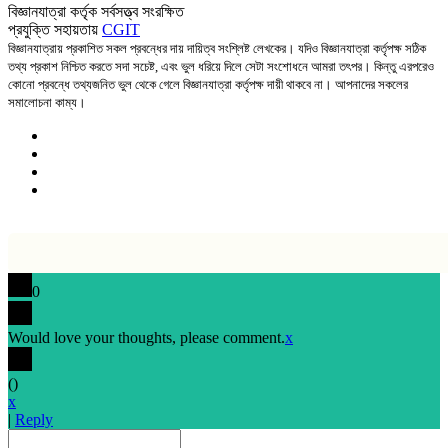
বিজ্ঞানযাত্রা কর্তৃক সর্বসত্ত্ব সংরক্ষিত
প্রযুক্তি সহায়তায়
CGIT
বিজ্ঞানযাত্রায় প্রকাশিত সকল প্রবন্ধের দায় দায়িত্ব সংশ্লিষ্ট লেখকের। যদিও বিজ্ঞানযাত্রা কর্তৃপক্ষ সঠিক
তথ্য প্রকাশ নিশ্চিত করতে সদা সচেষ্ট, এবং ভুল ধরিয়ে দিলে সেটা সংশোধনে আমরা তৎপর। কিন্তু এরপরেও
কোনো প্রবন্ধে তথ্যজনিত ভুল থেকে গেলে বিজ্ঞানযাত্রা কর্তৃপক্ষ দায়ী থাকবে না। আপনাদের সকলের
সমালোচনা কাম্য।
0
Would love your thoughts, please comment.
x
(
)
x
|
Reply