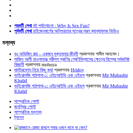
পরবর্তী লেখা
বই পর্যালোচনা : Why Is Sex Fun?
পূর্ববর্তী লেখা
হাইজেনবার্গের অনিশ্চয়তার সূত্রের সরল ব্যাখ্যামূলক ভিডিও
মন্তব্য
ডঃ অভিজিৎ রায় – একজন মুক্তমনার জীবনী
প্রকাশনায়
শামীম আহমেদ।
সাজিদ আলী হাওলাদারঃ সরীসৃপ প্রাণির শ্রেণিবিন্যাসের ক্ষেত্রে বিশ্বের সর্বকনিষ্ঠ
বিজ্ঞানী
প্রকাশনায়
mohuya
মাস্টারবেশন নিয়ে কিছু কথা
প্রকাশনায়
Hridoy
ভাইরোলজি পাঠশালা-১: এইচআইভি এবং এইডস
প্রকাশনায়
Mir Mubashir
Khalid
ভাইরোলজি পাঠশালা-১: এইচআইভি এবং এইডস
প্রকাশনায়
Mir Mubashir
Khalid
সাম্প্রতিক পোস্ট
জনপ্রিয় পোস্ট
সাম্প্রতিক মন্তব্য
ট্যাগস