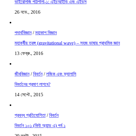
ভাইরোলজি পাঠশালা-১: এইচআইভি এবং এইডস
26 নভে., 2016
পদার্থবিজ্ঞান
/
মহাকাশ বিজ্ঞান
মহাকর্ষীয় তরঙ্গ (gravitational wave) – সহজ ভাষায় প্রাথমিক জ্ঞান
13 ফেব্রু., 2016
জীববিজ্ঞান
/
বিবর্তন
/
লজিক এবং ফ্যালাসি
বিবর্তনের প্রমাণ লাগবে?
14 সেপ্টে., 2015
প্রবন্ধ প্রতিযোগিতা
/
বিবর্তন
বিবর্তন ১০১ (কিউ অ্যান্ড এ) পর্ব ১
29 অক্টো., 2015