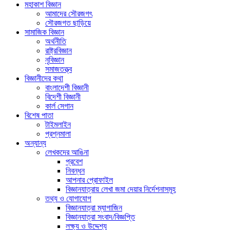
মহাকাশ বিজ্ঞান
আমাদের সৌরজগৎ
সৌরজগত ছাড়িয়ে
সামাজিক বিজ্ঞান
অর্থনীতি
রাষ্ট্রবিজ্ঞান
নৃবিজ্ঞান
সমাজতত্ত্ব
বিজ্ঞানীদের কথা
বাংলাদেশী বিজ্ঞানী
বিদেশী বিজ্ঞানী
কার্ল সেগান
বিশেষ পাতা
টাইমলাইন
প্রশ্নমালা
অন্যান্য
লেখকদের আঙিনা
প্রবেশ
নিবন্ধন
আপনার প্রোফাইল
বিজ্ঞানযাত্রায় লেখা জমা দেয়ার নির্দেশনাসমূহ
তথ্য ও যোগাযোগ
বিজ্ঞানযাত্রা ম্যাগাজিন
বিজ্ঞানযাত্রা সংবাদ/বিজ্ঞপ্তি
লক্ষ্য ও উদ্দেশ্য