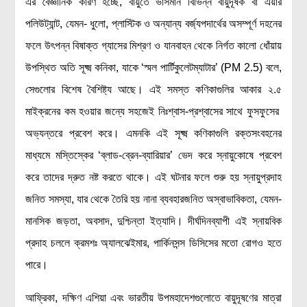
এর বৈজ্ঞানিক কারণ হচ্ছে, বায়ুতে ভাসমান বিভিন্ন বায়ুদূষক বা এয়ার
পলিউট্যান্ট, যেমন- ধুলো, প্লাস্টিক ও অন্যান্য বর্জ্যপদার্থের অসম্পূর্ণ দহনের
ফলে উৎপন্ন বিষাক্ত গ্যাসের মিশ্রণ ও যানবাহন থেকে নির্গত কালো ধোঁয়ায়
উপস্থিত অতি সূক্ষ্ম কনিকা, যাকে ‘স্মল পার্টিকুলেটম্যাটার’ (PM 2.5) বলে,
সেগুলোর বিশেষ বৈশিষ্ট্য আছে। এই সমস্ত কণিকাগুলির আকার ২.৫
মাইক্রনের কম হওয়ার জন্যে সহজেই নিঃশ্বাস-প্রশ্বাসের সাথে ফুসফুসের
অভ্যন্তরে প্রবেশ করে। এমনকি এই সূক্ষ্ম কণিকাগুলি রক্তসংবহনের
মাধ্যমে মস্তিস্কের ‘ব্লাড-ব্রেন-ব্যারিয়ার’ ভেদ করে স্নায়ুকোষে প্রবেশ
করে তাদের দ্রুত নষ্ট করতে থাকে। এই ঘটনার ফলে শুরু হয় স্নায়ুপ্রদাহ
জনিত সমস্যা, যার থেকে তৈরি হয় নানা ব্যবহারজনিত অস্বাভাবিকতা, যেমন-
মানসিক জড়তা, অবসাদ, দুশ্চিন্তা ইত্যাদি। দীর্ঘদিনব্যাপী এই স্নায়বিক
প্রদাহ চললে ক্রমশঃ অ্যালঝেইমার, পার্কিনসন্স ডিসিসের মতো রোগও হতে
পারে।
আফ্রিকা, দক্ষিণ এশিয়া এবং ভারতীয় উপমহাদেশগুলোতে বায়ুদূষণের মাত্রা