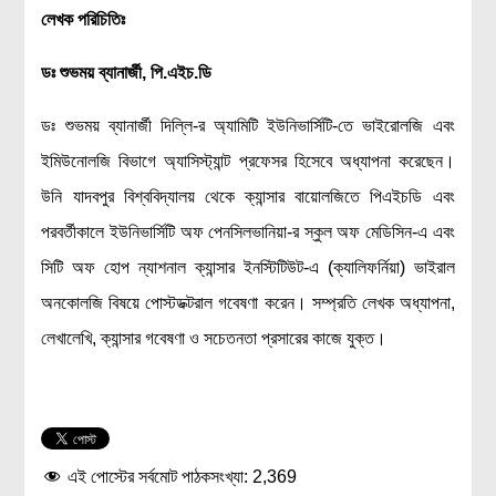
লেখক পরিচিতিঃ
ডঃ শুভময় ব্যানার্জী
, পি.এইচ.ডি
ডঃ শুভময় ব্যানার্জী দিল্লি-র অ্যামিটি ইউনিভার্সিটি-তে ভাইরোলজি এবং
ইমিউনোলজি বিভাগে অ্যাসিস্ট্যান্ট প্রফেসর হিসেবে অধ্যাপনা করেছেন।
উনি যাদবপুর বিশ্ববিদ্যালয় থেকে ক্যান্সার বায়োলজিতে পিএইচডি এবং
পরবর্তীকালে ইউনিভার্সিটি অফ পেনসিলভানিয়া-র স্কুল অফ মেডিসিন-এ এবং
সিটি অফ হোপ ন্যাশনাল ক্যান্সার ইনস্টিটিউট-এ (ক্যালিফর্নিয়া) ভাইরাল
অনকোলজি বিষয়ে পোস্টডক্টরাল গবেষণা করেন। সম্প্রতি লেখক অধ্যাপনা,
লেখালেখি, ক্যান্সার গবেষণা ও সচেতনতা প্রসারের কাজে যুক্ত।
এই পোস্টের সর্বমোট পাঠকসংখ্যা:
2,369