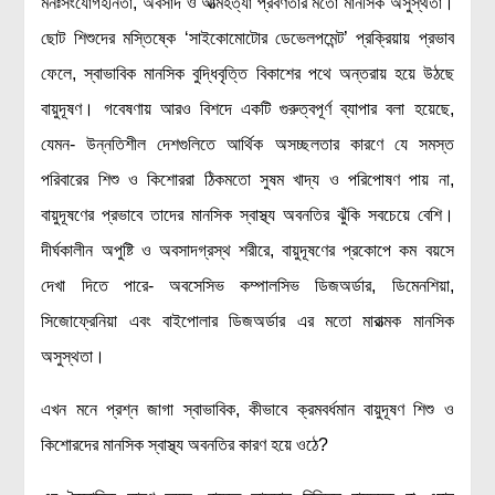
মনঃসংযোগহীনতা, অবসাদ ও আত্মহত্যা প্রবণতার মতো মানসিক অসুস্থতা।
লক্ষ্য ও উদ্দেশ্য
ছোট শিশুদের মস্তিষ্কে ‘সাইকোমোটোর ডেভেলপমেন্ট’ প্রক্রিয়ায় প্রভাব
যোগাযোগ
ফেলে, স্বাভাবিক মানসিক বুদ্ধিবৃত্তি বিকাশের পথে অন্তরায় হয়ে উঠছে
বৈজ্ঞানিক কল্পকাহিনী
বায়ুদূষণ। গবেষণায় আরও বিশদে একটি গুরুত্বপূর্ণ ব্যাপার বলা হয়েছে,
লজিক এবং ফ্যালাসি
যেমন- উন্নতিশীল দেশগুলিতে আর্থিক অসচ্ছলতার কারণে যে সমস্ত
রিভিউ (বই/মুভি/সিরিজ)
পরিবারের শিশু ও কিশোররা ঠিকমতো সুষম খাদ্য ও পরিপোষণ পায় না,
আবিষ্কারের গল্প
বায়ুদূষণের প্রভাবে তাদের মানসিক স্বাস্থ্য অবনতির ঝুঁকি সবচেয়ে বেশি।
বিজ্ঞান নিয়ে কার্টুন
দীর্ঘকালীন অপুষ্টি ও অবসাদগ্রস্থ শরীরে, বায়ুদূষণের প্রকোপে কম বয়সে
বাংলাদেশের কথা
দেখা দিতে পারে- অবসেসিভ কম্পালসিভ ডিজঅর্ডার, ডিমেনশিয়া,
সিজোফ্রেনিয়া এবং বাইপোলার ডিজঅর্ডার এর মতো মারাত্মক মানসিক
অসুস্থতা।
এখন মনে প্রশ্ন জাগা স্বাভাবিক, কীভাবে ক্রমবর্ধমান বায়ুদূষণ শিশু ও
কিশোরদের মানসিক স্বাস্থ্য অবনতির কারণ হয়ে ওঠে?