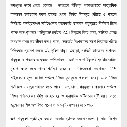
ভয়ঙ্কর ভাবে বেড়ে চলেছে। ভারতের বিভিন্ন শহরগুলোতে মাত্রাধিক
যানবাহন চলাচলের ফলে তাদের থেকে নির্গত বিষাক্ত ধোঁয়ায় ও বহুতল
নির্মাণের কনস্ট্রাকশন সাইটগুলোর কাছাকাছি ভাসমান বায়ুস্তরে দীর্ঘক্ষণ মিশে
থাকে অসংখ্য স্মল পার্টিকুলেট ম্যাটার 2.5! চিন্তার বিষয় হলো, মাটিতে এদের
অধঃক্ষেপণের হার ভীষণ কম। ফলে, সহজেই নিঃশ্বাসের সাথে শিশুদের শরীরে
নির্দ্বিধায় প্রবেশ করছে এই দূষিত বায়ু। এছাড়া, গর্ভবতী মায়েদের উপরেও
বায়ুদূষণের প্রভাব অত্যন্ত ক্ষতিকারক। এই স্মল পার্টিকুলেট ম্যাটার জনিত
দূষণে ক্ষতি হতে পারে গর্ভস্থ ভ্রূণের। চিকিৎসকরা দেখেছেন, 2.5
মাইক্রনের সুক্ষ্ম কণিকা গর্ভস্থ শিশুর ফুসফুসে প্রবেশ করে। এতে শিশুর
গর্ভাবস্থায় মৃত্যু পর্যন্ত হতে পারে। এছাড়াও, বায়ুদূষণের প্রভাবে গর্ভস্থ
শিশুর মস্তিষ্কের বৃদ্ধি ব্যাহত হয় ও স্নায়বিক জটিলতার সৃষ্টি হয়। এতে
জন্মের পর শিশু অপরিণত মনের ও জড়বুদ্ধিসম্পন্ন হতে পারে।
এই বায়ুদূষণ প্রতিহত করতে দরকার ব্যাপক জনসচেতনতা। সারা বিশ্বে