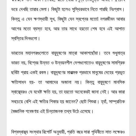
রসায়ন বিজ্ঞান
ভরে দেখছি তারার মেলা। কিছুটা হলেও সুস্থিরভাবে নিতে পারছি নিঃশ্বাস।
গণিত
কিন্তু এ যেন ক্ষণস্থায়ী সুখ, কিছুটা যেন স্বপ্নের মতো! নগরজীবন আবার
প্রায়োগিক বিজ্ঞান
আগের মতো ব্যস্ত হবে, আর তার সাথে হয়তো শেষ হবে এই আপাত
স্বস্তির দিনগুলো।
পরিবেশ বিজ্ঞান
প্রকৃতি
ভারতের মহানগরগুলোতে বায়ুদূষণের মাত্রা আকাশছোঁয়া। তবে শুধুমাত্র
প্রাকৃতিক দুর্যোগ
ভারত নয়, বিশ্বের উন্নত ও উন্নয়নশীল দেশগুলোতেও বায়ুদূষণের সামগ্রিক
জলবায়ু পরিবর্তন
ছবিটা প্রায় একই রকম। বায়ুদূষণের মারাত্মক প্রভাবে মানুষের দেহের প্রভূত
পরিবেশ দূষণ
ক্ষতিসাধন হয়- তা আমাদের অজানা নয়। কিন্তু বায়ুদূষণে মানসিক
স্বাস্থ্যেরও যে যথেষ্ট ক্ষতি হয়, তা হয়তো অনেকেরই জানা নেই। আর কারা
কম্পিউটার সায়েন্স
সবচেয়ে বেশি এই ক্ষতির শিকার হয় জানেন? ছোট শিশুরা। হ্যাঁ, সাম্প্রতিক
ইলেকট্রিক্যাল ইঞ্জিনিয়ারিং
বৈজ্ঞানিক গবেষণায় এই চিন্তাজনক তথ্য উঠে এসেছে।
জেনেটিক ইঞ্জিনিয়ারিং
বায়োটেকনোলজি
বিশ্বস্বাস্থ্য সংস্থার রিপোর্ট অনুযায়ী, প্রতি বছর সারা পৃথিবীতে সাত লক্ষেরও
দৈনন্দিন জীবনে বিজ্ঞানের প্রয়োগ