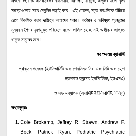
এখনো বহু শিশু অস্বাস্থ্যকর বাসস্থান, অশিক্ষা, দারিদ্র্য, অপুষ্টির মতো বৃহৎ
সমস্যাগুলোর সাথে দৈনন্দিন লড়াই করে। এই কোমল, সবুজ মনগুলিকে বাঁচিয়ে
রেখে বিকশিত করার দায়িত্ব আমাদের সবার। বর্তমান ও ভবিষ্যৎ প্রজন্মের
মূল্যবান শৈশব দূষণমুক্ত পরিবেশে যত্নে লালিত হোক, এই অঙ্গীকার জাগ্রত
থাকুক মানুষের মনে।
ডঃ শুভময় ব্যানার্জি
প্রাক্তন গবেষক (ইউনিভার্সিটি অফ পেনসিলভানিয়া এবং সিটি অফ হোপ
ন্যাশনাল ক্যান্সার ইনস্টিটিউট, ইউএসএ)
ও সহ-অধ্যাপক (অ্যামিটি ইউনিভার্সিটি, দিল্লি)
তথ্যসূত্রঃ
Cole Brokamp, Jeffrey R. Strawn, Andrew F.
Beck, Patrick Ryan. Pediatric Psychiatric