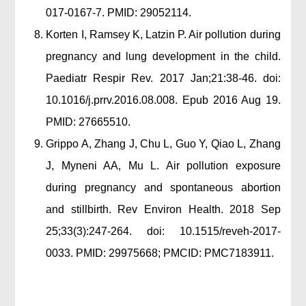
017-0167-7. PMID: 29052114.
Korten I, Ramsey K, Latzin P. Air pollution during
pregnancy and lung development in the child.
Paediatr Respir Rev. 2017 Jan;21:38-46. doi:
10.1016/j.prrv.2016.08.008. Epub 2016 Aug 19.
PMID: 27665510.
Grippo A, Zhang J, Chu L, Guo Y, Qiao L, Zhang
J, Myneni AA, Mu L. Air pollution exposure
during pregnancy and spontaneous abortion
and stillbirth. Rev Environ Health. 2018 Sep
25;33(3):247-264. doi: 10.1515/reveh-2017-
0033. PMID: 29975668; PMCID: PMC7183911.