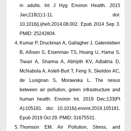
in adults. Int J Hyg Environ Health. 2015
Jan;218(1):1-11. doi:
10.1016/j.ijheh.2014.08.002. Epub 2014 Sep 3.
PMID: 25242804.
Kumar P, Druckman A, Gallagher J, Gatersleben
B, Allison S, Eisenman TS, Hoang U, Hama S,
Tiwari A, Sharma A, Abhijith KV, Adlakha D,
McNabola A, Astell-Burt T, Feng X, Skeldon AC,
de Lusignan S, Morawska L. The nexus
between air pollution, green infrastructure and
human health. Environ Int. 2019 Dec;133(Pt
A):105181. doi: 10.1016/j.envint.2019.105181.
Epub 2019 Oct 29. PMID: 31675531.
Thomson EM. Air Pollution, Stress, and