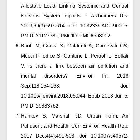
Allostatic Load: Linking Systemic and Central
Nervous System Impacts. J Alzheimers Dis.
2019;69(3):597-614. doi: 10.3233/JAD-190015.
PMID: 31127781; PMCID: PMC6598002.
Buoli M, Grassi S, Caldiroli A, Carnevali GS,
Mucci F, Iodice S, Cantone L, Pergoli L, Bollati
V. Is there a link between air pollution and
mental disorders? Environ Int. 2018
Sep;118:154-168. doi:
10.1016/j.envint.2018.05.044. Epub 2018 Jun 5.
PMID: 29883762.
Hankey S, Marshall JD. Urban Form, Air
Pollution, and Health. Curr Environ Health Rep.
2017 Dec;4(4):491-503. doi: 10.1007/s40572-