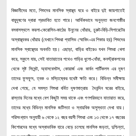
বিশেষ পাতা
বিজ্ঞানীদের মতে, শিশুদের মানসিক স্বাস্থ্য ঘরে ও বাইরে দুই জায়গাতেই
বায়ুদূষণের দ্বারা প্রভাবিত হতে পারে। আর্থিকভাবে অনুন্নত জনগোষ্ঠীর
টাইমলাইন
বসবাসস্থলে কয়লা-কেরোসিন-কাঠের উনুনের ধোঁয়ায়, চুরুট-বিড়ি-সিগারেটের
প্রশ্নমালা
অস্বাস্থ্যকর ধোঁয়ায় (যেখানে শিশুরা প্যাসিভ স্মোকিং-এর শিকার হয়) শিশুদের
অন্যান্য
মানসিক স্বাস্থ্যের অবনতি হয়। এছাড়া, বাড়ির বাইরেও যখন শিশুরা খেলা
করে, স্কুলে যায়, সেই যাতায়াতের পথেও গাড়ির ধুলো-ধোঁয়া, কনস্ট্রাকশনের
লেখকদের আঙিনা
থেকে সৃষ্ট সিমেন্ট, অ্যাসবেসটস, কোয়ার্জ এবং কার্বন পার্টিকলস এর দূষণ
প্রবেশ
তাদের ফুসফুস, ত্বক ও মস্তিষ্কের যথেষ্ট ক্ষতি করে। বিভিন্ন সমীক্ষায়
নিবন্ধন
দেখা গেছে, যে সমস্ত শিশুরা বর্ধিত দূষণমাত্রায় দৈনন্দিন ঘরের বাইরে,
আপনার প্রোফাইল
রাস্তায় দিনের মধ্যে বেশ কিছুটা সময় থাকে এবং গণপরিবহনে যাতায়াত করে,
বিজ্ঞানযাত্রায় লেখা জমা দেয়ার নির্দেশনাসমূহ
তাদের মধ্যে বিভিন্ন মানসিক জটিলতা ও স্নায়বিক অসুস্থতা দেখা যায়।
তথ্য ও যোগাযোগ
পরিসংখ্যান অনুযায়ী ৬ থেকে ১২ বছর বয়সী শিশুরা এবং ১৩ থেকে ১৭ বছরের
বিজ্ঞানযাত্রা ম্যাগাজিন
কিশোরদের মধ্যে অস্বাভাবিক হারে বেড়ে চলেছে মানসিক জড়তা, দুশ্চিন্তা,
বিজ্ঞানযাত্রা সংবাদ/বিজ্ঞপ্তি