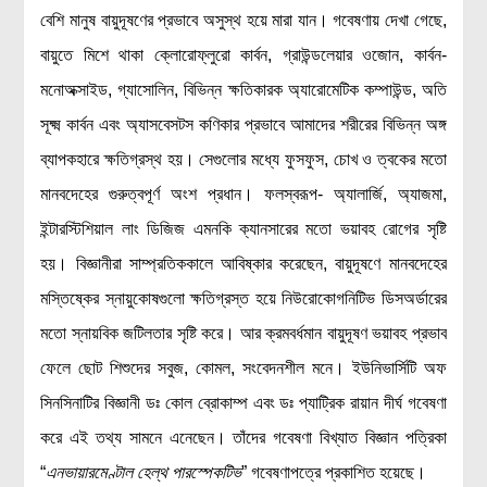
বেশি মানুষ বায়ুদূষণের প্রভাবে অসুস্থ হয়ে মারা যান। গবেষণায় দেখা গেছে,
মহাকাশ বিজ্ঞান
বায়ুতে মিশে থাকা ক্লোরোফ্লুরো কার্বন, গ্রাউন্ডলেয়ার ওজোন, কার্বন-
আমাদের সৌরজগৎ
মনোঅক্সাইড, গ্যাসোলিন, বিভিন্ন ক্ষতিকারক অ্যারোমেটিক কম্পাউন্ড, অতি
সৌরজগত ছাড়িয়ে
সূক্ষ্ম কার্বন এবং অ্যাসবেসটস কণিকার প্রভাবে আমাদের শরীরের বিভিন্ন অঙ্গ
সামাজিক বিজ্ঞান
ব্যাপকহারে ক্ষতিগ্রস্থ হয়। সেগুলোর মধ্যে ফুসফুস, চোখ ও ত্বকের মতো
মানবদেহের গুরুত্বপূর্ণ অংশ প্রধান। ফলস্বরূপ- অ্যালার্জি, অ্যাজমা,
অর্থনীতি
ইন্টারস্টিশিয়াল লাং ডিজিজ এমনকি ক্যানসারের মতো ভয়াবহ রোগের সৃষ্টি
রাষ্ট্রবিজ্ঞান
হয়। বিজ্ঞানীরা সাম্প্রতিককালে আবিষ্কার করেছেন, বায়ুদূষণে মানবদেহের
নৃবিজ্ঞান
মস্তিষ্কের স্নায়ুকোষগুলো ক্ষতিগ্রস্ত হয়ে নিউরোকোগনিটিভ ডিসঅর্ডারের
সমাজতত্ত্ব
মতো স্নায়বিক জটিলতার সৃষ্টি করে। আর ক্রমবর্ধমান বায়ুদূষণ ভয়াবহ প্রভাব
বিজ্ঞানীদের কথা
ফেলে ছোট শিশুদের সবুজ, কোমল, সংবেদনশীল মনে। ইউনিভার্সিটি অফ
সিনসিনাটির বিজ্ঞানী ডঃ কোল ব্রোকাম্প এবং ডঃ প্যাট্রিক রায়ান দীর্ঘ গবেষণা
বাংলাদেশী বিজ্ঞানী
করে এই তথ্য সামনে এনেছেন। তাঁদের গবেষণা বিখ্যাত বিজ্ঞান পত্রিকা
বিদেশী বিজ্ঞানী
“
এনভায়ারমেণ্টাল হেল্‌থ পারস্পেকটিভ
” গবেষণাপত্রে প্রকাশিত হয়েছে।
কার্ল সেগান