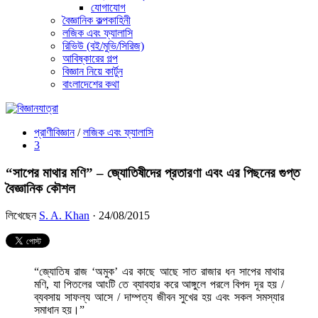
যোগাযোগ
বৈজ্ঞানিক কল্পকাহিনী
লজিক এবং ফ্যালাসি
রিভিউ (বই/মুভি/সিরিজ)
আবিষ্কারের গল্প
বিজ্ঞান নিয়ে কার্টুন
বাংলাদেশের কথা
প্রাণীবিজ্ঞান
/
লজিক এবং ফ্যালাসি
3
“সাপের মাথার মণি” – জ্যোতিষীদের প্রতারণা এবং এর পিছনের গুপ্ত
বৈজ্ঞানিক কৌশল
লিখেছেন
S. A. Khan
· 24/08/2015
“জ্যোতিষ রাজ ‘অমুক’ এর কাছে আছে সাত রাজার ধন সাপের মাথার
মণি, যা পিতলের আংটি তে ব্যাবহার করে আঙ্গুলে পরলে বিপদ দূর হয় /
ব্যবসায় সাফল্য আসে / দাম্পত্য জীবন সুখের হয় এবং সকল সমস্যার
সমাধান হয়।”