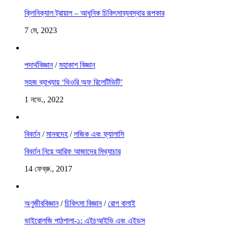
ক্লিনিক্যাল ট্রায়াল – আধুনিক চিকিৎসাব্যবস্থার রূপকার
7 মে, 2023
পদার্থবিজ্ঞান
/
মহাকাশ বিজ্ঞান
সহজ ব্যাখ্যায় ‘থিওরি অফ রিলেটিভিটি’
1 নভে., 2022
বিবর্তন
/
মানবদেহ
/
লজিক এবং ফ্যালাসি
বিবর্তন নিয়ে আরিফ আজাদের মিথ্যাচার
14 ফেব্রু., 2017
অণুজীববিজ্ঞান
/
চিকিৎসা বিজ্ঞান
/
রোগ বালাই
ভাইরোলজি পাঠশালা-১: এইচআইভি এবং এইডস