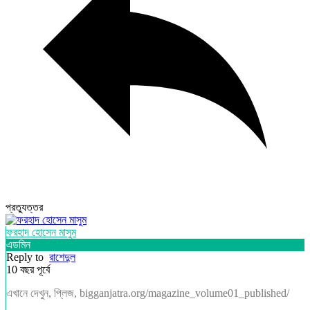
প্রত্যুত্তর
ফরহাদ হোসেন মাসুম
এডমিন
Reply to
রাশেদুল
10 বছর পূর্বে
এখানে দেখুন, প্লিজ, bigganjatra.org/magazine_volume01_published/