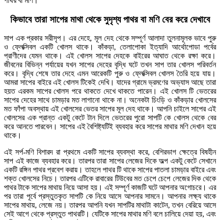
পাথর বা মণি।
কিভাবে তারা সাপের মাথা থেকে সুদৃশ্য পাথর বা মণি বের করে দেখাবে
সাপ এক প্রকার সরীসৃপ। এর দেহে, মূল দেহ থেকে সম্পূর্ণ আলাদা তুলনামূলক ভাবে পুরু
ও ফ্লেক্সিবল একটি খোলস থাকে। কাঁকড়া, তেলাপোকা ইত্যাদি আর্থোপোডা পর্বের
প্রাণীদের যেমন থাকে। এই খোলস সাপের দেহকে বাইরের আঘাত থেকে রক্ষা করে।
জীবনের বিভিন্ন পর্যায়ের যখন সাপের দেহের বৃদ্ধি ঘটে তখন সাপ তার খোলস পরিবর্তন
করে। বৃদ্ধি শেষে তার দেহে এমন আরেকটি পুরু ও ফ্লেক্সিবল খোলস তৈরি হয়ে যায়।
আমরা সাপের বাইরে এই খোলস টিকেই দেখি। যাদের গ্রামে ভ্রমণের অভ্যাস আছে তারা
হয়ত এরকম সাপের খোলস পরে থাকতে দেখে থাকতে পারেন। এই খোলস টি ভেতরের
সাপের দেহের সাথে চামড়ার মত লাগানো থাকে না। অনেকটা চিংড়ি ও কাঁকড়ার খোলসের
মত ফাঁপা অবস্থায় এই খোলসের ভেতর সাপের মূল দেহ থাকে। আপনি চাইলে সাপের এই
খোলসের এক প্রান্ত একটু কেটে টান দিলে ভেতরের পুরো সাপটি কে খোলস থেকে বের
করে আনতে পারবেন। সাপের এই বৈশিষ্ট্যটিই ব্যবহার করে সাপের মাথার মণি দেখান হয়ে
থাকে।
এই সর্প-মণি বিশারদ রা প্রথমে একটি সাপের ব্যবস্থা করে, বেশিরভাগ ক্ষেত্রে বিষহীন
সাপ এই কাজে ব্যবহার করে। তারপর তারা সাপের লেজের দিকে অল্প একটু কেটে সেখানে
একটি রঙ্গিন পাথর প্রবেশ করায়। তাহলে পাথর টি থাকে সাপের পাতলা চামড়ার বাইরে এবং
শক্ত খোলসের নিচে। তারপর এটিকে রাবারের টিউবের মত চেপে চেপে লেজের দিক থেকে
পাথর টাকে সাপের মাথায় নিয়ে আসা হয়। এই সম্পূর্ণ কাজটি ঘটে আপনার অগোচরে। এর
পর তারা পূর্বে প্রস্তুতকৃত সাপটি কে নিয়ে আসে আপনার সামনে। আপনার লক্ষ্য থাকে
সাপের মাথায়, লেজে নয়। তারপর আপনি যখন সাপটির মাথাটা কাটেন, তখন বেরিয়ে আসে
সেই আগে থেকে প্রস্তুত পাথরটি। যেটিকে সাপের মাথার মণি বলে চালিয়ে দেয়া হয়, এবং