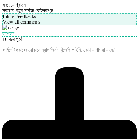
সবচেয়ে পুরাতন
সবচেয়ে নতুন
সর্বোচ্চ ভোটপ্রাপ্ত
Inline Feedbacks
View all comments
রাশেদুল
10 বছর পূর্বে
ফার্মগেট হকারের দোকানে ম্যাগাজিনটা খুঁজেছি পাইনি, কোথায় পাওয়া যাবে?