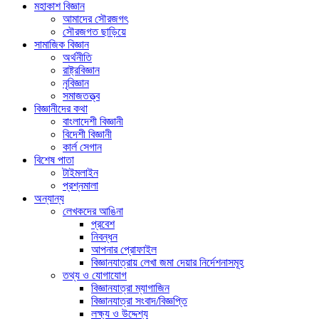
মহাকাশ বিজ্ঞান
আমাদের সৌরজগৎ
সৌরজগত ছাড়িয়ে
সামাজিক বিজ্ঞান
অর্থনীতি
রাষ্ট্রবিজ্ঞান
নৃবিজ্ঞান
সমাজতত্ত্ব
বিজ্ঞানীদের কথা
বাংলাদেশী বিজ্ঞানী
বিদেশী বিজ্ঞানী
কার্ল সেগান
বিশেষ পাতা
টাইমলাইন
প্রশ্নমালা
অন্যান্য
লেখকদের আঙিনা
প্রবেশ
নিবন্ধন
আপনার প্রোফাইল
বিজ্ঞানযাত্রায় লেখা জমা দেয়ার নির্দেশনাসমূহ
তথ্য ও যোগাযোগ
বিজ্ঞানযাত্রা ম্যাগাজিন
বিজ্ঞানযাত্রা সংবাদ/বিজ্ঞপ্তি
লক্ষ্য ও উদ্দেশ্য