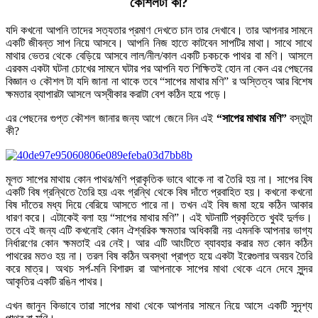
কৌশলটা কী
?
যদি কখনো আপনি তাদের সত্যতার প্রমাণ দেখতে চান তার দেখাবে। তার আপনার সামনে
একটি জীবন্ত সাপ নিয়ে আসবে। আপনি নিজ হাতে কাটবেন সাপটির মাথা। সাথে সাথে
মাথার ভেতর থেকে বেড়িয়ে আসবে লাল/নীল/কাল একটি চকচকে পাথর বা মণি।
আসলে
এরকম একটা ঘটনা চোখের সামনে ঘটার পর আপনি যত শিক্ষিতই হোন না কেন এর পেছনের
বিজ্ঞান ও কৌশল টা যদি জানা না থাকে তবে “সাপের মাথার মণি” র অস্তিত্ব আর বিশেষ
ক্ষমতার ব্যাপারটা আসলে অস্বীকার করাটা বেশ কঠিন হয়ে পড়ে।
এর পেছনের গুপ্ত কৌশল জানার জন্য আগে জেনে নিন এই
“
সাপের মাথার মণি
”
বস্তুটা
কী?
মূলত সাপের মাথায় কোন পাথর/মণি প্রাকৃতিক ভাবে থাকে না বা তৈরি হয় না। সাপের বিষ
একটি বিষ গ্রন্থিতে তৈরি হয় এবং গ্রন্থি থেকে বিষ দাঁতে প্রবাহিত হয়। কখনো কখনো
বিষ দাঁতের মধ্য দিয়ে বেরিয়ে আসতে পারে না। তখন এই বিষ জমা হয়ে কঠিন আকার
ধারণ করে। এটাকেই বলা হয় “সাপের মাথার মণি”। এই ঘটনাটি প্রকৃতিতে খুবই দুর্লভ।
তবে এই জন্য এটি কখনোই কোন ঐশ্বরিক ক্ষমতার অধিকারী নয় এমনকি আপনার ভাগ্য
নির্ধারণের কোন ক্ষমতাই এর নেই। আর এটি আংটিতে ব্যাবহার করার মত কোন কঠিন
পাথরের মতও হয় না। তরল বিষ কঠিন অবস্থা প্রাপ্ত হয়ে একটা ইরেগুলার অবয়ব তৈরি
করে মাত্র। অথচ সর্প-মনি বিশারদ রা আপনাকে সাপের মাথা থেকে এনে দেবে সুন্দর
আকৃতির একটি রঙিন পাথর।
এখন জানুন কিভাবে তারা সাপের মাথা থেকে আপনার সামনে নিয়ে আসে একটি সুদৃশ্য