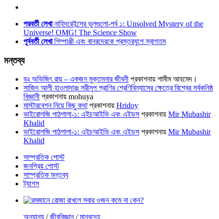
পরবর্তী লেখা
নাহিদরেইন্সের ভুলগুলো-পর্ব ১: Unsolved Mystery of the
Universe! OMG! The Science Show
পূর্ববর্তী লেখা
শিম্পাঞ্জী এবং বানরদেরকে প্রস্তরযুগে স্বাগতম
মন্তব্য
ডঃ অভিজিৎ রায় – একজন মুক্তমনার জীবনী
প্রকাশনায়
শামীম আহমেদ।
সাজিদ আলী হাওলাদারঃ সরীসৃপ প্রাণির শ্রেণিবিন্যাসের ক্ষেত্রে বিশ্বের সর্বকনিষ্ঠ
বিজ্ঞানী
প্রকাশনায়
mohuya
মাস্টারবেশন নিয়ে কিছু কথা
প্রকাশনায়
Hridoy
ভাইরোলজি পাঠশালা-১: এইচআইভি এবং এইডস
প্রকাশনায়
Mir Mubashir
Khalid
ভাইরোলজি পাঠশালা-১: এইচআইভি এবং এইডস
প্রকাশনায়
Mir Mubashir
Khalid
সাম্প্রতিক পোস্ট
জনপ্রিয় পোস্ট
সাম্প্রতিক মন্তব্য
ট্যাগস
অন্যান্য
/
জীববিজ্ঞান
/
মানবদেহ