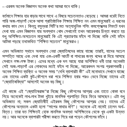
– এরকম অনেক বিজ্ঞাপন অনেক কথা আমরা শুনে থাকি।
বর্তমানে শিক্ষার হার বাড়ার সাথে সাথে এ বিষয়ে সচেতনতাও বেড়েছে। আমরা ধরেই নিতে
পারি অজ-পাড়াগাঁ থেকে আসা প্রাতিষ্ঠানিক শিক্ষায় শিক্ষিত নন এমন মানুষেরাই এ ধরনের
কথায় কান দেন।
কিন্তু বসুন্ধরা সিটি’র মত অত্যাধুনিক শপিং কমপ্লেক্সের লিফটে যখন
দেখা যায় এমন বিজ্ঞাপন যার অবস্থান খোদ সেখানেই তখন আরেকবার চিন্তা করতে হয়
শুধু অশিক্ষিত-অসচেতন মানুষেরাই কি এই প্রতারণার ফাঁদে পা দিচ্ছে নাকি সেই ফাঁদে
আটকা পড়ছে তথাকথিত “শিক্ষিত সচেতন” মানুষেরাও।
এমন অভিজাত স্থানে অবস্থান নেয়া জ্যোতিষদের কাছে যাচ্ছে তারাই, যাদের অঢেল
সম্পত্তি আছে এবং দেখা যায় এক-একটি আংটি বা পাথরের জন্য খদ্দের রা দিয়ে আসছে
সেখানে লক্ষ-লক্ষ টাকা। এদের মধ্যে এক দল আছে যারা অশিক্ষিত ধনী তারা অনেকটা
সেই অজ-পাড়াগাঁ এর লোকদের মতই ফাঁদে পা দিচ্ছে, আরেকদল সংশয় প্রকাশকারী।
অনেক শিক্ষিত ব্যক্তি ও অনেক সময় “দেখি ব্যাপারটা কী” এই মনোভাবে সেখানে যাচ্ছে
এবং তাদের একটা কুট-কৌশলে ধরা পরে শিক্ষিত হবার পরও ভেবে নিচ্ছে তাদের এই
“জ্যোতিষবিদ্যা” আসলেই অনেক বড় কিছু।
এই কাজে এই “জ্যোতিষরাজ”রা নিচ্ছে কিছু কৌশলের আশ্রয় এবং তাতে বোকা বনে
গিয়ে অনেকেই লাখ-লাখ টাকা খুইয়ে মানসিক প্রশান্তি নিয়ে ফিরে আসছেন। এটা শুধু
অভিজাত না; সকল জ্যোতিষীই এইরকম কিছু কৌশলের আশ্রয় নেয়।
তাদের এই
কৌশলের অন্যতম একটা হলো “সাপের মাথার মণি”। অনেকে এই নামেই ঢালেন অর্থ-
বিত্ত। তারা যত শিক্ষিতই হোক মানসিক অবস্থা অশিক্ষিতের থেকে খুব একটা উন্নত
নয়। আর অনেকে ব্যাপারটা পরীক্ষা করতে গিয়ে ধরা পড়েন কৌশলের ফাঁদে।