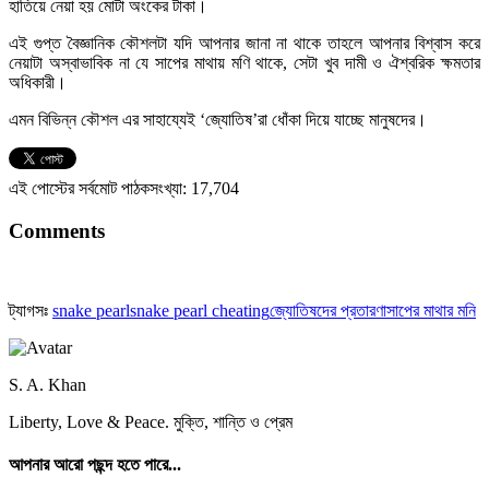
হাতিয়ে নেয়া হয় মোটা অংকের টাকা।
এই গুপ্ত বৈজ্ঞানিক কৌশলটা যদি আপনার জানা না থাকে তাহলে আপনার বিশ্বাস করে
নেয়াটা অস্বাভাবিক না যে সাপের মাথায় মণি থাকে, সেটা খুব দামী ও ঐশ্বরিক ক্ষমতার
অধিকারী।
এমন বিভিন্ন কৌশল এর সাহায্যেই ‘জ্যোতিষ’রা ধোঁকা দিয়ে যাচ্ছে মানুষদের।
এই পোস্টের সর্বমোট পাঠকসংখ্যা:
17,704
Comments
ট্যাগসঃ
snake pearl
snake pearl cheating
জ্যোতিষদের প্রতারণা
সাপের মাথার মনি
S. A. Khan
Liberty, Love & Peace. মুক্তি, শান্তি ও প্রেম
আপনার আরো পছন্দ হতে পারে...