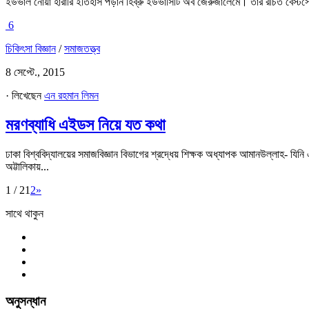
ইউভাল নোয়া হারারি ইতিহাস পড়ান হিব্রু ইউভার্সিটি অব জেরুজালেমে। তাঁর রচিত ব
6
চিকিৎসা বিজ্ঞান
/
সমাজতত্ত্ব
8 সেপ্টে., 2015
· লিখেছেন
এন রহমান লিমন
মরণব্যাধি এইডস নিয়ে যত কথা
ঢাকা বিশ্ববিদ্যালয়ের সমাজবিজ্ঞান বিভাগের শ্রদ্ধেয় শিক্ষক অধ্যাপক আমানউল্লাহ- যি
অট্টালিকায়...
1 / 2
1
2
»
সাথে থাকুন
অনুসন্ধান