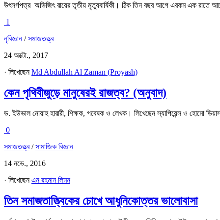
উৎসর্গপত্র অভিজিৎ রায়ের তৃতীয় মৃত্যুবার্ষিকী। ঠিক তিন বছর আগে এরকম এক রাতে আচম
1
নৃবিজ্ঞান
/
সমাজতত্ত্ব
24 অক্টো., 2017
· লিখেছেন
Md Abdullah Al Zaman (Proyash)
কেন পৃথিবীজুড়ে মানুষেরই রাজত্ব? (অনুবাদ)
ড. ইউভাল নোয়াহ হারারী, শিক্ষক, গবেষক ও লেখক। লিখেছেন স্যাপিয়েন্স ও হোমো ডিয়াস
0
সমাজতত্ত্ব
/
সামাজিক বিজ্ঞান
14 নভে., 2016
· লিখেছেন
এন রহমান লিমন
তিন সমাজতাত্ত্বিকের চোখে আধুনিকোত্তর ভালোবাসা