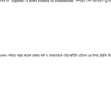
েস্টসেলার বই ‘Sapiens: A Brief History of Humankind‘ সম্প্রতি বেশ আলোড়ন তুলেছ
নি এখনও পর্যন্ত প্রায় কয়েক হাজার নার্স ও ডাক্তারকে এইচআইভি এইডস এর উপর ট্রেনিং দি