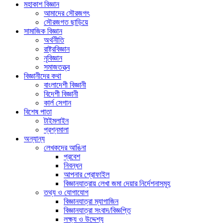
মহাকাশ বিজ্ঞান
আমাদের সৌরজগৎ
সৌরজগত ছাড়িয়ে
সামাজিক বিজ্ঞান
অর্থনীতি
রাষ্ট্রবিজ্ঞান
নৃবিজ্ঞান
সমাজতত্ত্ব
বিজ্ঞানীদের কথা
বাংলাদেশী বিজ্ঞানী
বিদেশী বিজ্ঞানী
কার্ল সেগান
বিশেষ পাতা
টাইমলাইন
প্রশ্নমালা
অন্যান্য
লেখকদের আঙিনা
প্রবেশ
নিবন্ধন
আপনার প্রোফাইল
বিজ্ঞানযাত্রায় লেখা জমা দেয়ার নির্দেশনাসমূহ
তথ্য ও যোগাযোগ
বিজ্ঞানযাত্রা ম্যাগাজিন
বিজ্ঞানযাত্রা সংবাদ/বিজ্ঞপ্তি
লক্ষ্য ও উদ্দেশ্য