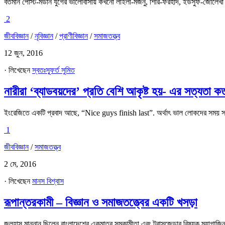
বর্তমান পোস্ট-মডার্ন যুগের ভালোবাসায় কখনো লাইলী-মজনু, শিরি-ফরহাদ, ইউসুফ-জোলেখা কি
2
জীববিজ্ঞান
/
নৃবিজ্ঞান
/
প্রাণীবিজ্ঞান
/
সমাজতত্ত্ব
12 জুন, 2016
· লিখেছেন
স্বতঃস্ফূর্ত সুমিত
নারীরা ‘ব্যাডবয়দের’ প্রতি বেশি আকৃষ্ট হয়- এর সত্যতা ক
ইংরেজিতে একটি প্রবাদ আছে, “Nice guys finish last”. অর্থাৎ ভাল লোকদের সময় সবার 
1
জীববিজ্ঞান
/
সমাজতত্ত্ব
2 মে, 2016
· লিখেছেন
মানস বিশ্বাস
রূপান্তরকামী – বিজ্ঞান ও সমাজতত্ত্বের একটি খসড়া
জুলহাস মান্নান ছিলেন বাংলাদেশের একমাত্র সমকামীতা এবং ট্রান্সজেন্ডার বিষয়ক ম্যা