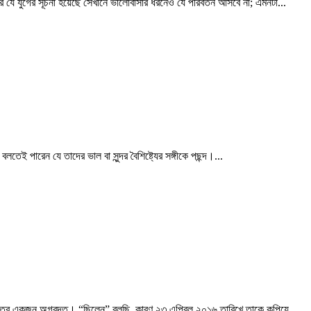
ধরে যে যুগের সূচনা হয়েছে সেখানে ভালোবাসার ধরনেও যে পরিবর্তন আসবে না; এমনটা...
পারেন যে তাদের ভাল বা সুন্দর বৈশিষ্ট্যের সঙ্গীকে পছন্দ।...
ক্ষেত্রে একজন অগ্রদূত। “ছিলেন” বলছি, কারণ ২৩ এপ্রিল ২০১৬ তারিখে তাকে কুপিয়ে