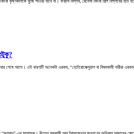
ংবা কৃষ্ণকলিকে খুঁজে পাওয়া যাবে না। ফরাসি বিপ্লব, রেঁনেঁসা কিংবা শিল্প বিপ্লবের হাত 
তটুকু?
শেষে আসে। এই ধারণাটি অনেকটা এরকম, “হেটেরোসেক্সুয়াল বা বিষমকামী নারীরা এরকম বলতেই 
গাজিন “রূপবান”-এর সম্পাদক। ছিলেন সমকামী আর ট্রান্সজেন্ডার জনগণের অধিকার আদায়ের 