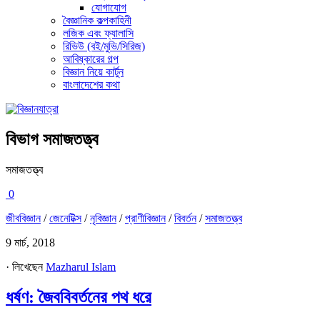
যোগাযোগ
বৈজ্ঞানিক কল্পকাহিনী
লজিক এবং ফ্যালাসি
রিভিউ (বই/মুভি/সিরিজ)
আবিষ্কারের গল্প
বিজ্ঞান নিয়ে কার্টুন
বাংলাদেশের কথা
বিভাগ
সমাজতত্ত্ব
সমাজতত্ত্ব
0
জীববিজ্ঞান
/
জেনেটিক্স
/
নৃবিজ্ঞান
/
প্রাণীবিজ্ঞান
/
বিবর্তন
/
সমাজতত্ত্ব
9 মার্চ, 2018
· লিখেছেন
Mazharul Islam
ধর্ষণ: জৈববিবর্তনের পথ ধরে