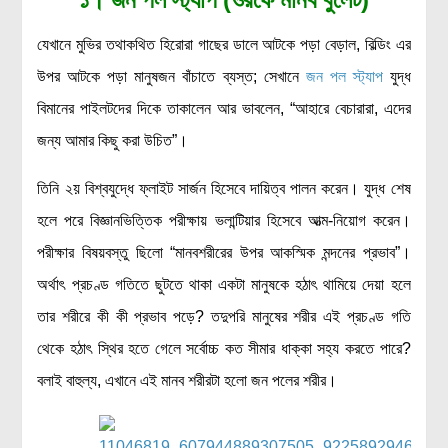
যেখানে মুভির তথাকথিত হিরোরা গাছের ডালে আটকে পড়া বেড়াল, বিল্ডিং এর
উপর আটকে পড়া মানুষজন বাঁচাতে ব্যস্ত; সেখানে
জন পল স্ট্যাপ
যুদ্ধ
বিমানের পাইলটদের দিকে তাকালেন আর ভাবলেন, “আহারে বেচারারা, এদের
জন্য আমার কিছু করা উচিত”।
তিনি ২য় বিশ্বযুদ্ধে ফ্লাইট সার্জন হিসেবে দায়িত্ব পালন করেন। যুদ্ধ শেষ
হলে পরে বিজ্ঞানভিত্তিক পরীক্ষায় ভলান্টিয়ার হিসেবে আত্ম-নিয়োগ করেন।
পরীক্ষার বিষয়বস্তু ছিলো “মানবশরীরের উপর আকস্মিক মন্দনের প্রভাব”।
অর্থাৎ প্রচণ্ড গতিতে ছুটতে থাকা একটা মানুষকে হঠাৎ থামিয়ে দেয়া হলে
তার শরীরে কী কী প্রভাব পড়ে? তদুপরি মানুষের শরীর এই প্রচণ্ড গতি
থেকে হঠাৎ স্থির হতে গেলে সর্বোচ্চ কত সীমার ধাক্কা সহ্য করতে পারে?
বলাই বাহুল্য, এখানে এই মানব শরীরটা হলো জন পলের শরীর।