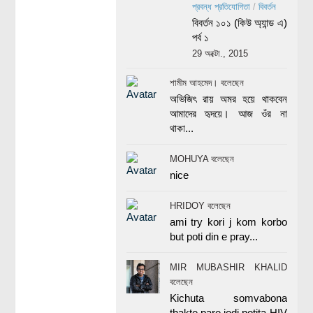
প্রবন্ধ প্রতিযোগিতা
/
বিবর্তন
বিবর্তন ১০১ (কিউ অ্যান্ড এ)
পর্ব ১
29 অক্টো., 2015
শামীম আহমেদ। বলেছেন
অভিজিৎ রায় অমর হয়ে থাকবেন
আমাদের হৃদয়ে। আজ ওঁর না
থাকা...
MOHUYA বলেছেন
nice
HRIDOY বলেছেন
ami try kori j kom korbo
but poti din e pray...
MIR MUBASHIR KHALID
বলেছেন
Kichuta somvabona
thakte pare jodi potita HIV