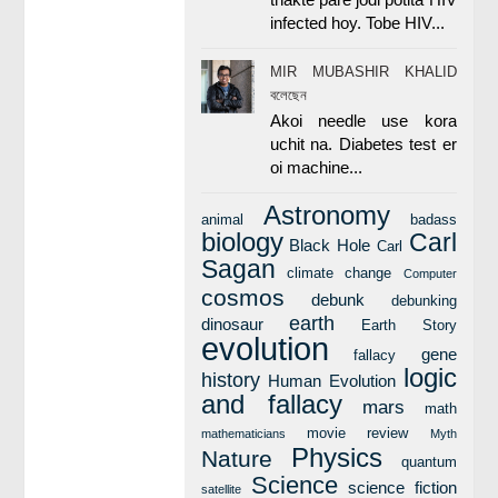
infected hoy. Tobe HIV...
MIR MUBASHIR KHALID
বলেছেন
Akoi needle use kora
uchit na. Diabetes test er
oi machine...
Astronomy
animal
badass
biology
Carl
Black Hole
Carl
Sagan
climate change
Computer
cosmos
debunk
debunking
earth
dinosaur
Earth Story
evolution
gene
fallacy
logic
history
Human Evolution
and fallacy
mars
math
movie review
mathematicians
Myth
Physics
Nature
quantum
Science
science fiction
satellite