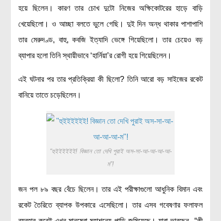
হয়ে ছিলেন। কারণ তার চোখ দুটো নিজের অক্ষিকোটরের হাড়ে বাড়ি
খেয়েছিলো। ও আচ্ছা বলতে ভুলে গেছি। দুই দিন অন্ধ থাকার পাশাপাশি
তার মেরুদণ্ড, বাহু, কবজি ইত্যাদি ভেঙ্গে গিয়েছিলো। তার চেয়েও বড়
ব্যাপার হলো তিনি স্থায়ীভাবে ‘হার্নিয়া’র রোগী হয়ে গিয়েছিলেন।
এই ঘটনার পর তার প্রতিক্রিয়া কী ছিলো? তিনি আরো বড় সাইজের রকেট
বানিয়ে তাতে চড়েছিলেন।
“হুইইইইইই! বিজ্ঞান তো দেখি পুরাই অস-সা-আ-আ-আ-আ-
ম”!
জন পল ৮৯ বছর বেঁচে ছিলেন। তার এই পরীক্ষাগুলো আধুনিক বিমান এবং
রকেট তৈরিতে ব্যাপক উপকারে এসেছিলো। তার এসব গবেষণার ফলাফল
ব্যবহার করেই এখন মানুষেরা মহাশূন্যে পাড়ি জমিয়েছে। যারা ভাবছেন- “কী