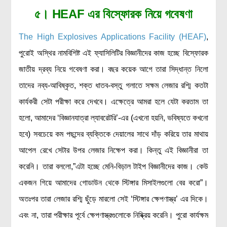
৫।
HEAF
এর বিস্ফোরক নিয়ে গবেষণা
মহাকাশ বিজ্ঞান
আমাদের সৌরজগৎ
The High Explosives Applications Facility (HEAF)
,
পুরোই অস্থির নামবিশিষ্ট এই ফ্যাসিলিটির বিজ্ঞানীদের কাজ হচ্ছে বিস্ফোরক
সৌরজগত ছাড়িয়ে
জাতীয় দ্রব্য নিয়ে গবেষণা করা। বছর কয়েক আগে তারা সিদ্ধান্ত নিলো
সামাজিক বিজ্ঞান
তাদের নব্য-আবিষ্কৃত, শক্ত ধাতব-বস্তু গলাতে সক্ষম লেজার রশ্মি কতটা
অর্থনীতি
কার্যকরী সেটা পরীক্ষা করে দেখবে। এক্ষেত্রে আমরা হলে যেটা করতাম তা
রাষ্ট্রবিজ্ঞান
হলো, আমাদের ‘বিজ্ঞানযাত্রা ল্যাবরেটরি’-এর (এখনো হয়নি, ভবিষ্যতে কখনো
নৃবিজ্ঞান
হবে) সবচেয়ে কম পছন্দের ব্যক্তিকে দেয়ালের সাথে দাঁড় করিয়ে তার মাথায়
সমাজতত্ত্ব
আপেল রেখে সেটার উপর লেজার নিক্ষেপ করা। কিন্তু এই বিজ্ঞানীরা তা
করেনি। তারা বললো,”এটা হচ্ছে মেনি-বিড়াল টাইপ বিজ্ঞানীদের কাজ। কেউ
বিজ্ঞানীদের কথা
একজন গিয়ে আমাদের গোডাউন থেকে স্টিঙ্গার মিসাইলগুলো বের করো”।
বাংলাদেশী বিজ্ঞানী
অতঃপর তারা লেজার রশ্মি ছুঁড়ে মারলো সেই ‘স্টিঙ্গার ক্ষেপণাস্ত্র’ এর দিকে।
বিদেশী বিজ্ঞানী
এবং না, তারা পরীক্ষার পূর্বে ক্ষেপণাস্ত্রগুলোকে নিষ্ক্রিয় করেনি। পুরো কার্যক্ষম
কার্ল সেগান