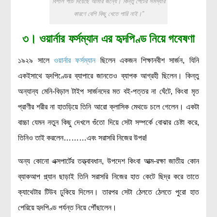
বিশাল পার্টি দিয়েছে আমার জন্যে। কিন্তু পেটের সমস্যার
কারণে বেশি কিছু খেতে পারি নাই।”
৩। ওয়ার্নার ফর্সম্যান এর হৃদপিণ্ড নিয়ে গবেষণা
১৯২৯ সালে
ওয়ার্নার ফর্সম্যান
ছিলেন একজন শিক্ষানবীশ সার্জন, যিনি
একইসাথে হৃদপিণ্ডের ব্যাপারে জানতেও ব্যাপক আগ্রহী ছিলেন। কিন্তু
অন্যান্য মেনি-বিড়াল টাইপ সার্জনদের মত বই-পত্তর না ঘেঁটে, কিংবা মৃত
প্রাণীর শরীর না হাতড়িয়ে তিনি আরো ক্লাসিক মেথডে চলে গেলেন। একটা
বাচ্চা যেমন নতুন কিছু দেখলে গুঁতো দিয়ে সেটা সম্পর্কে বোঝার চেষ্টা করে,
তিনিও তাই করলেন………এবং সরাসরি নিজের উপর!
অন্য কোনো এক্সপার্টের তত্ত্বাবধান, উপদেশ কিংবা আত্ম-রক্ষা জাতীয় কোন
ব্যাকআপ প্ল্যান ছাড়াই তিনি সরাসরি নিজের হাত কেটে ছিদ্র করে তাতে
ক্যাথেটার টিউব ঢুকিয়ে দিলেন। তারপর সেটা ঠেলতে ঠেলতে পুরো হাত
পেরিয়ে হৃদপিণ্ড পর্যন্ত নিয়ে পৌঁছালেন।