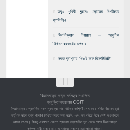
তবুও পৃথিবী ঘুরবেঃ স্রোতের বিপরীতের
গ্যালিলিও
ক্লিনিক্যাল ট্রায়াল – আধুনিক
চিকিৎসাব্যবস্থার রূপকার
সহজ ব্যাখ্যায় ‘থিওরি অফ রিলেটিভিটি’
বিজ্ঞানযাত্রা কর্তৃক সর্বসত্ত্ব সংরক্ষিত
প্রযুক্তি সহায়তায়
CGIT
বিজ্ঞানযাত্রায় প্রকাশিত সকল প্রবন্ধের দায় দায়িত্ব সংশ্লিষ্ট লেখকের। যদিও বিজ্ঞানযাত্রা
কর্তৃপক্ষ সঠিক তথ্য প্রকাশ নিশ্চিত করতে সদা সচেষ্ট, এবং ভুল ধরিয়ে দিলে সেটা সংশোধনে
আমরা তৎপর। কিন্তু এরপরেও কোনো প্রবন্ধে তথ্যজনিত ভুল থেকে গেলে বিজ্ঞানযাত্রা
কর্তৃপক্ষ দায়ী থাকবে না। আপনাদের সকলের সমালোচনা কাম্য।