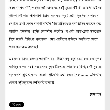
করলাম গেবনে?”, তাদের কাটা ঘায়ে আরেকটু নুনের ছিটা দিতে বলি- এইসব
পরীক্ষা-নিরীক্ষার পাশাপাশি তিনি অবসরে প্রাইভেট ক্লিনিক চালাতেন।
সেখানে রোগী দেখার পাশাপাশি তিনি ‘ইমার্জেন্সিহাউজ কল’ রিসিভ করতেন এবং
সারাদিন হাড়ভাঙ্গা খাটুনির (আক্ষরিক অর্থেই) পর সেই ভাঙ্গা-চোরা হাড়গোড়
নিয়ে জরুরি চিকিৎসা প্রয়োজন এমন রোগীদের বাড়িতে উপস্থিত হতেন।
প্রায় প্রত্যেক রাত্রেই!
এর দ্বারা আরো একবার প্রমাণিত হয়- বিজ্ঞান শুধু বদ্ধ রূমে বসে বসে সূত্র
আবিষ্কার করা নয়। বরং সেসব সূত্র ঠিকমতো কাজ করে কিনা, সেটা বুঝতে
অ্যাকশন মুভিস্টারদের মতো স্টান্টবাজিতেও নেমে পড়া………দ্বিতীয়
কোনো স্টান্টম্যানের উপস্থিতি ছাড়াই!
(সমাপ্ত)