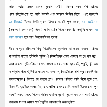
রসায়ন বিজ্ঞান
ভাড়া করার তেমন কোন সুযোগ নেই। বিশেষ করে যদি তাদের
গণিত
এক্সপেরিমেন্টগুলো হয় অতি উদ্ভট এবং ভয়াবহ জিনিস নিয়ে। এই কারণেই
ডঃ লিজার্ড
নিজের তৈরি ড্রাগ নিজের গায়েই পুশ করেন,
ডঃ অক্টোপাস
প্রায়োগিক বিজ্ঞান
(সংক্ষেপে ডক-অক) নিজেই ব্ল্যাক-হোল নিয়ে গবেষণার ভলান্টিয়ার হন,
ডঃ
পরিবেশ বিজ্ঞান
ব্রুস ব্যানার
হয়ে যান ‘ইনক্রেডিবল হাল্ক’।
প্রকৃতি
নীচে বাস্তব জীবনের কিছু বিজ্ঞানীদের ব্যাপারে আলোচনা করবো, যাদের
প্রাকৃতিক দুর্যোগ
পাগলামির মাত্রা হলিউডি মুভির ঐ বিজ্ঞানীদের চেয়ে কোনো অংশে কম নয়।
জলবায়ু পরিবর্তন
তারা একশন মুভি-স্টারদের মত কালো রঙের লেদার জ্যাকেট, প্যান্ট, বুট আর
পরিবেশ দূষণ
সানগ্লাস পরে স্টান্টবাজি করেন না, কারণ ল্যাবরেটরিতে সাদা ল্যাব কোট পরা
কম্পিউটার সায়েন্স
বাধ্যতামূলক। কিন্তু এর বাইরে চোখ ধাঁধানো গতিতে গাড়ি নিয়ে ছুটে চলা,
ইলেকট্রিক্যাল ইঞ্জিনিয়ারিং
কিংবা উত্তেজিত গলায় “না, এত পরীক্ষার সময় নেই- জলদি ইনজেকশন পুশ
জেনেটিক ইঞ্জিনিয়ারিং
করো” বলতে বলতে নিজের শরীরে ভয়াবহ ড্রাগ প্রবেশ করানো- সবই তাদের
বায়োটেকনোলজি
বাথরুমে যাওয়া আসার মত দৈনন্দিন কাজকর্মের অন্তর্ভুক্ত।
দৈনন্দিন জীবনে বিজ্ঞানের প্রয়োগ