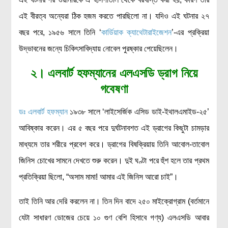
এই বীরত্ব অন্যেরা ঠিক হজম করতে পারছিলো না। যদিও এই ঘটনার ২৭
বছর পরে, ১৯৫৬ সালে তিনি ‘
কার্ডিয়াক ক্যাথেটারাইজেশন
’-এর প্রক্রিয়া
উদ্ভাবনের জন্যে চিকিৎসাবিদ্যায় নোবেল পুরষ্কার পেয়েছিলেন।
২। এলবার্ট হফম্যানের এলএসডি ড্রাগ নিয়ে
গবেষণা
ডঃ এলবার্ট হফম্যান
১৯৩৮ সালে ‘লাইসের্জিক এসিড ডাই-ইথালএমাইড-২৫’
আবিষ্কার করেন। এর ৫ বছর পরে দুর্ঘটনাবশত এই ড্রাগের কিছুটা চামড়ার
মাধ্যমে তার শরীরে প্রবেশ করে। ড্রাগের বিষক্রিয়ায় তিনি আবোল-তাবোল
জিনিস চোখের সামনে দেখতে শুরু করেন। দুই ঘণ্টা পরে হুঁশ হলে তার প্রথম
প্রতিক্রিয়া ছিলো, “অসাম মামা! আমার এই জিনিস আরো চাই”।
তাই তিনি আর দেরি করলেন না। তিন দিন বাদে ২৫০ মাইক্রোগ্রাম (বর্তমানে
যেটা সাধারণ ডোজের চেয়ে ১০ গুণ বেশি হিসাবে গণ্য) এলএসডি আবার