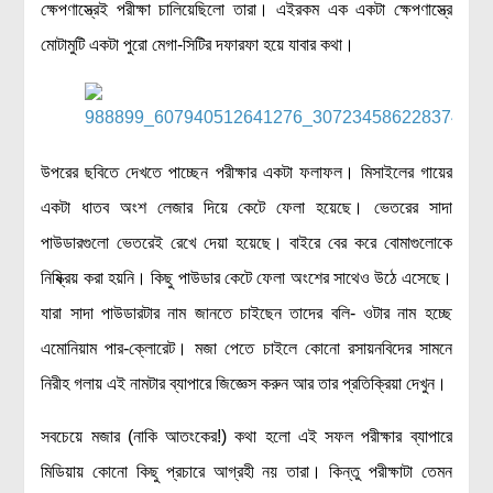
ক্ষেপণাস্ত্রেই পরীক্ষা চালিয়েছিলো তারা। এইরকম এক একটা ক্ষেপণাস্ত্রে
বিশেষ পাতা
মোটামুটি একটা পুরো মেগা-সিটির দফারফা হয়ে যাবার কথা।
টাইমলাইন
প্রশ্নমালা
অন্যান্য
উপরের ছবিতে দেখতে পাচ্ছেন পরীক্ষার একটা ফলাফল। মিসাইলের গায়ের
একটা ধাতব অংশ লেজার দিয়ে কেটে ফেলা হয়েছে। ভেতরের সাদা
লেখকদের আঙিনা
পাউডারগুলো ভেতরেই রেখে দেয়া হয়েছে। বাইরে বের করে বোমাগুলোকে
প্রবেশ
নিষ্ক্রিয় করা হয়নি। কিছু পাউডার কেটে ফেলা অংশের সাথেও উঠে এসেছে।
নিবন্ধন
যারা সাদা পাউডারটার নাম জানতে চাইছেন তাদের বলি- ওটার নাম হচ্ছে
আপনার প্রোফাইল
এমোনিয়াম পার-ক্লোরেট। মজা পেতে চাইলে কোনো রসায়নবিদের সামনে
বিজ্ঞানযাত্রায় লেখা জমা দেয়ার নির্দেশনাসমূহ
নিরীহ গলায় এই নামটার ব্যাপারে জিজ্ঞেস করুন আর তার প্রতিক্রিয়া দেখুন।
তথ্য ও যোগাযোগ
বিজ্ঞানযাত্রা ম্যাগাজিন
সবচেয়ে মজার (নাকি আতংকের!) কথা হলো এই সফল পরীক্ষার ব্যাপারে
বিজ্ঞানযাত্রা সংবাদ/বিজ্ঞপ্তি
মিডিয়ায় কোনো কিছু প্রচারে আগ্রহী নয় তারা। কিন্তু পরীক্ষাটা তেমন