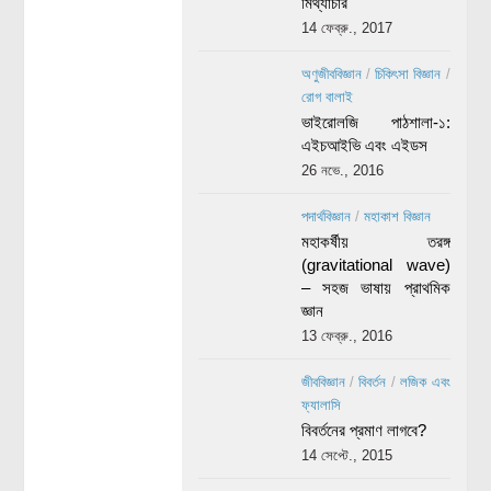
মিথ্যাচার
14 ফেব্রু., 2017
অণুজীববিজ্ঞান
/
চিকিৎসা বিজ্ঞান
/
রোগ বালাই
ভাইরোলজি পাঠশালা-১:
এইচআইভি এবং এইডস
26 নভে., 2016
পদার্থবিজ্ঞান
/
মহাকাশ বিজ্ঞান
মহাকর্ষীয় তরঙ্গ
(gravitational wave)
– সহজ ভাষায় প্রাথমিক
জ্ঞান
13 ফেব্রু., 2016
জীববিজ্ঞান
/
বিবর্তন
/
লজিক এবং
ফ্যালাসি
বিবর্তনের প্রমাণ লাগবে?
14 সেপ্টে., 2015