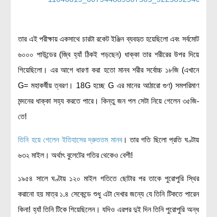
তার এই পরীক্ষায় একসাথে চারটা রকেট ইঞ্জিন ব্যবহৃত হয়েছিলো এবং সর্বমোট
৬০০০ পাউন্ডের (জ্বি হ্যাঁ ঠিকই পড়ছেন) ধাক্কা তার শরীরের উপর দিয়ে
গিয়েছিলো। এর আগে ধারণা করা হতো মানব শরীর সর্বোচ্চ ১৮জি (এখানে
G= মহাকর্ষীয় ত্বরণ। 18G হচ্ছে G এর মানের আঠারো গুণ) সমপরিমাণ
মন্দনের ধাক্কা সহ্য করতে পারে। কিন্তু জন পল সেটা নিয়ে গেলেন ৩৫জি-
তে!
তিনি হয়ে গেলেন ইতিহাসের দ্রুততম মানব
। তার গতি ছিলো প্রতি ঘণ্টায়
৬৩২ মাইল। অর্থাৎ বুলেটের গতির থেকেও বেশী!
১৯৫৪ সালে ঘণ্টায় ১২০ মাইল গতিতে ছোটার পর তাকে পুরোপুরি স্থির
করানো হয় মাত্র ১.৪ সেকেন্ডে শুধু এটা দেখার জন্যে যে তিনি টিকতে পারেন
কিনা! হ্যাঁ তিনি টিকে গিয়েছিলেন। যদিও এরপর দুই দিন তিনি পুরোপুরি অন্ধ