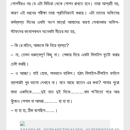
লক্ষ্য ও উদ্দেশ্য
গোপনীয়ও নয় যে এটা মিডিয়া থেকে গোপন রাখতে হবে। তারা আগ্রহী নয়,
যোগাযোগ
কারণ এই ধরনের পরীক্ষা তারা প্রতিনিয়তই করছে। এটা তাদের অফিসের
কর্মব্যস্ত দিনের একটা অংশ মাত্র! আমাদের ধারণা সেখানকার অফিস-
বৈজ্ঞানিক কল্পকাহিনী
স্টাফদের কথোপকথন অনেকটা নীচের মত হয়,
লজিক এবং ফ্যালাসি
রিভিউ (বই/মুভি/সিরিজ)
– কি রে মতিন, আজকে কি নিয়ে ব্যস্ত?
আবিষ্কারের গল্প
– না, তেমন গুরুত্বপূর্ণ কিছু না। লেজার দিয়ে একটা মিসাইল ফুটো করার
বিজ্ঞান নিয়ে কার্টুন
চেষ্টা করছি।
বাংলাদেশের কথা
– ও আচ্ছা। যাই হোক, সাবধানে থাকিস। হঠাৎ মিসাইল-টিসাইল ফাটলে
ব্যাপারটা খুব ভালো দেখাবে না। মনে আছে বাতেন এর কথা? শালার পুরো
মাথা একদিকে……দুই হাত দুই দিকে………বাম পা’টাতো পরে আর
খুঁজেও পেলাম না আমরা……… হা হা হা।
– হা হা হা, ঠিক বলেছিস……।