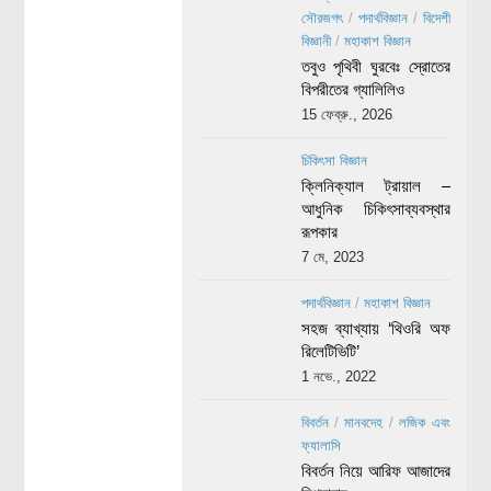
সৌরজগৎ
/
পদার্থবিজ্ঞান
/
বিদেশী
বিজ্ঞানী
/
মহাকাশ বিজ্ঞান
তবুও পৃথিবী ঘুরবেঃ স্রোতের
বিপরীতের গ্যালিলিও
15 ফেব্রু., 2026
চিকিৎসা বিজ্ঞান
ক্লিনিক্যাল ট্রায়াল –
আধুনিক চিকিৎসাব্যবস্থার
রূপকার
7 মে, 2023
পদার্থবিজ্ঞান
/
মহাকাশ বিজ্ঞান
সহজ ব্যাখ্যায় ‘থিওরি অফ
রিলেটিভিটি’
1 নভে., 2022
বিবর্তন
/
মানবদেহ
/
লজিক এবং
ফ্যালাসি
বিবর্তন নিয়ে আরিফ আজাদের