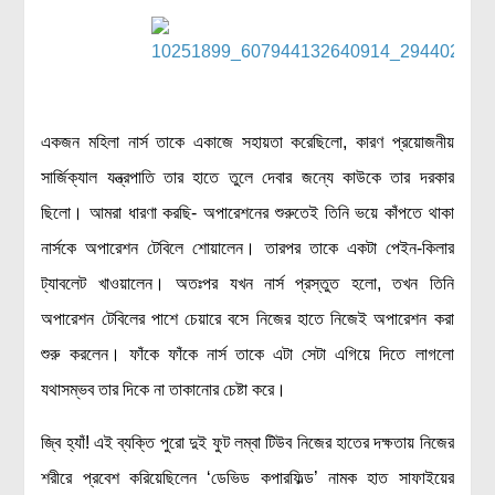
একজন মহিলা নার্স তাকে একাজে সহায়তা করেছিলো, কারণ প্রয়োজনীয়
সার্জিক্যাল যন্ত্রপাতি তার হাতে তুলে দেবার জন্যে কাউকে তার দরকার
ছিলো। আমরা ধারণা করছি- অপারেশনের শুরুতেই তিনি ভয়ে কাঁপতে থাকা
নার্সকে অপারেশন টেবিলে শোয়ালেন। তারপর তাকে একটা পেইন-কিলার
ট্যাবলেট খাওয়ালেন। অতঃপর যখন নার্স প্রস্তুত হলো, তখন তিনি
অপারেশন টেবিলের পাশে চেয়ারে বসে নিজের হাতে নিজেই অপারেশন করা
শুরু করলেন। ফাঁকে ফাঁকে নার্স তাকে এটা সেটা এগিয়ে দিতে লাগলো
যথাসম্ভব তার দিকে না তাকানোর চেষ্টা করে।
জ্বি হ্যাঁ! এই ব্যক্তি পুরো দুই ফুট লম্বা টিউব নিজের হাতের দক্ষতায় নিজের
শরীরে প্রবেশ করিয়েছিলেন ‘ডেভিড কপারফিল্ড’ নামক হাত সাফাইয়ের