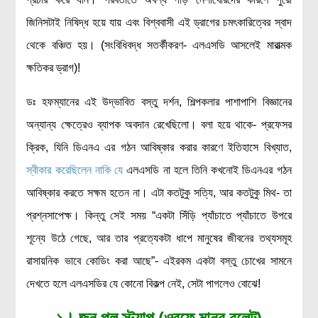
জিনিসটাই নিষিদ্ধ হয়ে যায় এবং বিশ্ববাসী এই ড্রাগের চমৎকারিত্বের স্বাদ
থেকে বঞ্চিত হয়। (সংবিধিবদ্ধ সতর্কীকরণ- এলএসডি আসলেই মারাত্মক
ক্ষতিকর ড্রাগ)!
ডঃ হফম্যানের এই উদ্ভাবিত বস্তু দর্শন, শিল্পকলার পাশাপাশি বিজ্ঞানের
অন্যান্য ক্ষেত্রেও ব্যাপক অবদান রেখেছিলো। বলা হয়ে থাকে- প্রফেসর
ক্রিক, যিনি ডিএনএ এর গঠন আবিষ্কার করার কারণে ইতিহাসে বিখ্যাত,
স্বীকার করেছিলেন নাকি যে
এলএসডি না হলে তিনি কখনোই ডিএনএর গঠন
আবিষ্কার করতে সক্ষম হতেন না। এটা কতটুকু সত্যি, আর কতটুকু মিথ- তা
প্রশ্নসাপেক্ষ। কিন্তু সেই সময় “একটা সিঁড়ি প্যাঁচাতে প্যাঁচাতে উপরে
শূন্যে উঠে গেছে, আর তার প্রত্যেকটা ধাপে মানুষের জীবনের তথ্যসমূহ
রাসায়নিক ভাবে কোডিং করা আছে”- এইরকম একটা বস্তু চোখের সামনে
দেখতে হলে এলএসডির যে কোনো বিকল্প নেই, সেটা পাগলেও বোঝে!
১। জন পল স্ট্যাপ (ওরফে মানব বুলেট)