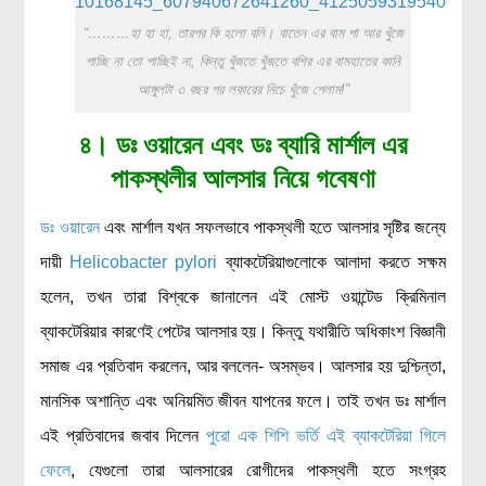
“………হা হা হা, তারপর কি হলো বলি। বাতেন এর বাম পা আর খুঁজে
পাচ্ছি না তো পাচ্ছিই না, কিন্তু খুঁজতে খুঁজতে বশির এর বামহাতের কানি
আঙ্গুলটা ৩ বছর পর লকারের নিচে খুঁজে পেলাম!”
৪। ডঃ ওয়ারেন এবং ডঃ ব্যারি মার্শাল এর
পাকস্থলীর আলসার নিয়ে গবেষণা
ডঃ ওয়ারেন
এবং মার্শাল যখন সফলভাবে পাকস্থলী হতে আলসার সৃষ্টির জন্যে
দায়ী
Helicobacter pylori
ব্যাকটেরিয়াগুলোকে আলাদা করতে সক্ষম
হলেন, তখন তারা বিশ্বকে জানালেন এই মোস্ট ওয়ান্টেড ক্রিমিনাল
ব্যাকটেরিয়ার কারণেই পেটের আলসার হয়। কিন্তু যথারীতি অধিকাংশ বিজ্ঞানী
সমাজ এর প্রতিবাদ করলেন, আর বললেন- অসম্ভব। আলসার হয় দুশ্চিন্তা,
মানসিক অশান্তি এবং অনিয়মিত জীবন যাপনের ফলে। তাই তখন ডঃ মার্শাল
এই প্রতিবাদের জবাব দিলেন
পুরো এক শিশি ভর্তি এই ব্যাকটেরিয়া গিলে
ফেলে
, যেগুলো তারা আলসারের রোগীদের পাকস্থলী হতে সংগ্রহ