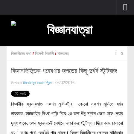
প্রচ্ছদ
বুনিয়াদি বিজ্ঞান
জীববিজ্ঞান
বিজ্ঞানীদের কথা
/
বিদেশী বিজ্ঞানী
/
মানবদেহ
0
উদ্ভিদবিজ্ঞান
বিজ্ঞানভিত্তিক গবেষণার জগতের কিছু দুর্ধর্ষ স্টান্টবাজ
প্রাণীবিজ্ঞান
বিবর্তন
লিখেছেন
রিজওয়ানুর রহমান প্রিন্স
· 06/02/2016
মানবদেহ
জেনেটিক্স
বিজ্ঞানীরা স্বভাবজাত একশন মুভি-স্টার। কোনো একশন মুভিতে যখন
রোগ ও চিকিৎসা
নায়ককে মোটরবাইক কিংবা গাড়ি নিয়ে ২৪ তলা উঁচু দালান থেকে লাফ দেয়ার
অণুজীববিজ্ঞান
দৃশ্য থাকে, তখন স্বভাবতই সেখানে ভাড়া করা স্টান্টম্যান দিয়ে কাজ চালানো
পদার্থবিজ্ঞান
হয়। অথচ পুরো ক্রেডিট পায় নায়ক। কিন্তু বিজ্ঞানীদের ক্ষেত্রে স্টান্টম্যান