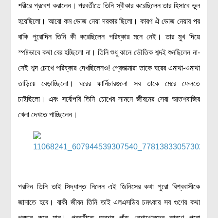
শরীরে প্রবেশ করালেন। পরবর্তীতে তিনি স্বীকার করেছিলেন তার হিসাবে ভুল
হয়েছিলো। আরো কম ডোজ নেয়া দরকার ছিলো। কারণ ঐ ডোজ নেয়ার পর
বাকি পুরোদিন তিনি কী করেছিলেন পরিষ্কার মনে নেই। তার মুখ দিয়ে
স্পষ্টভাবে কথা বের হচ্ছিলো না। তিনি শুধু কানে ভৌতিক শব্দই শুনছিলেন না-
সেই শব্দ চোখে পরিষ্কার দেখছিলেনও! প্রেতাত্মারা তাকে ঘরের এমাথা-ওমাথা
তাড়িয়ে বেড়াচ্ছিলো। ঘরের ফার্নিচারগুলো সব তাকে মেরে ফেলতে
চাইছিলো। এবং সর্বোপরি তিনি চোখের সামনে জীবনের সেরা আতশবাজির
খেলা দেখতে পাচ্ছিলেন।
পরদিন তিনি তাই সিদ্ধান্ত নিলেন এই জিনিসের কথা পুরো বিশ্ববাসীকে
জানাতে হবে। বাকী জীবন তিনি তাই এলএসডির চমৎকার সব গুণের কথা
প্রচার করে যান। পরবর্তীতে অবশ্য পাঁড় নেশাখোরদের কারণে পুরো