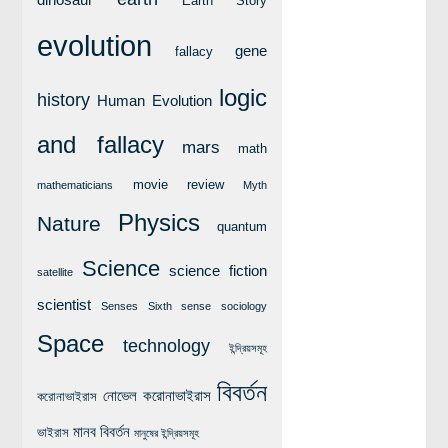
dinosaur
Earth Story
লক্ষ্য ও উদ্দেশ্য
evolution
যোগাযোগ
gene
fallacy
বৈজ্ঞানিক কল্পকাহিনী
logic
history
Human Evolution
লজিক এবং ফ্যালাসি
and fallacy
রিভিউ (বই/মুভি/সিরিজ)
mars
math
আবিষ্কারের গল্প
movie review
mathematicians
Myth
বিজ্ঞান নিয়ে কার্টুন
Physics
Nature
quantum
বাংলাদেশের কথা
Science
science fiction
satellite
scientist
Senses
Sixth sense
sociology
Space
technology
ইন্দ্রিয়সমূহ
বিবর্তন
নোভেল করোনাভাইরাস
করোনাভাইরাস
মানব বিবর্তন
ভাইরাস
মানুষের ইন্দ্রিয়সমূহ