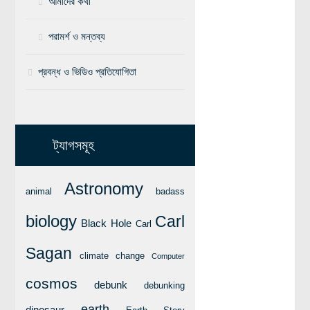
আমাদের কথা
বিশেষ পাতা
পরামর্শ ও মন্তব্য
টাইমলাইন
প্রবন্ধ ও ভিডিও প্রতিযোগিতা
প্রশ্নমালা
অন্যান্য
লেখকদের আঙিনা
ট্যাগসমূহ
প্রবেশ
নিবন্ধন
Astronomy
animal
badass
আপনার প্রোফাইল
biology
Carl
Black Hole
Carl
বিজ্ঞানযাত্রায় লেখা জমা দেয়ার নির্দেশনাসমূহ
তথ্য ও যোগাযোগ
Sagan
climate change
Computer
বিজ্ঞানযাত্রা ম্যাগাজিন
cosmos
debunk
debunking
বিজ্ঞানযাত্রা সংবাদ/বিজ্ঞপ্তি
earth