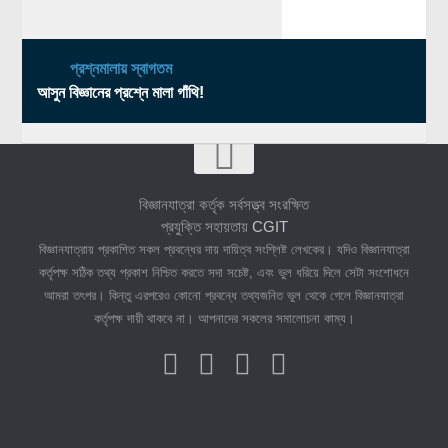
প্রশ্নমালায় স্বাগতম
আসুন বিজ্ঞানের প্রশ্নে মালা গাঁথি!
বিজ্ঞানযাত্রা কর্তৃক সর্বসত্ত্ব সংরক্ষিত
প্রযুক্তি সহায়তায়
CGIT
বিজ্ঞানযাত্রায় প্রকাশিত সকল প্রবন্ধের দায় দায়িত্ব সংশ্লিষ্ট লেখকের। যদিও বিজ্ঞানযাত্রা
কর্তৃপক্ষ সঠিক তথ্য প্রকাশ নিশ্চিত করতে সদা সচেষ্ট, এবং ভুল ধরিয়ে দিলে সেটা সংশোধনে
আমরা তৎপর। কিন্তু এরপরেও কোনো প্রবন্ধে তথ্যজনিত ভুল থেকে গেলে বিজ্ঞানযাত্রা
কর্তৃপক্ষ দায়ী থাকবে না। আপনাদের সকলের সমালোচনা কাম্য।