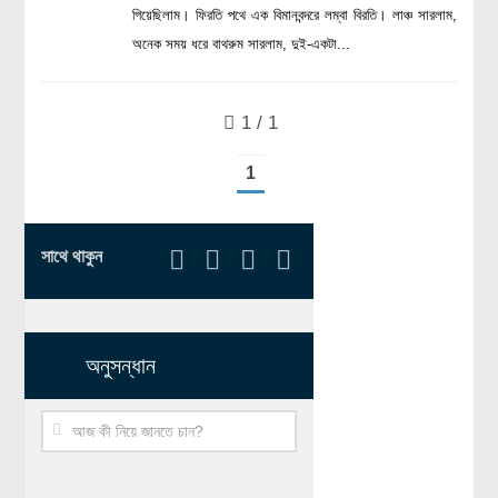
গিয়েছিলাম। ফিরতি পথে এক বিমানবন্দরে লম্বা বিরতি। লাঞ্চ সারলাম,
রসায়ন বিজ্ঞান
অনেক সময় ধরে বাথরুম সারলাম, দুই-একটা...
গণিত
প্রায়োগিক বিজ্ঞান
1 / 1
পরিবেশ বিজ্ঞান
1
প্রকৃতি
প্রাকৃতিক দুর্যোগ
সাথে থাকুন
জলবায়ু পরিবর্তন
পরিবেশ দূষণ
কম্পিউটার সায়েন্স
অনুসন্ধান
ইলেকট্রিক্যাল ইঞ্জিনিয়ারিং
জেনেটিক ইঞ্জিনিয়ারিং
বায়োটেকনোলজি
দৈনন্দিন জীবনে বিজ্ঞানের প্রয়োগ