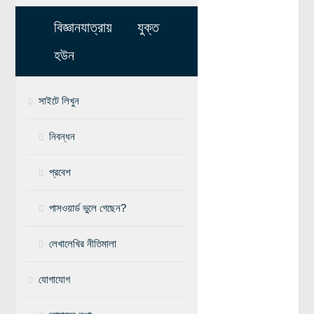
মহাকাশ বিজ্ঞান
বিজ্ঞানযাত্রায় যুক্ত
আমাদের সৌরজগৎ
হউন
সৌরজগত ছাড়িয়ে
সাইটে লিখুন
সামাজিক বিজ্ঞান
অর্থনীতি
নিবন্ধন
রাষ্ট্রবিজ্ঞান
প্রবেশ
নৃবিজ্ঞান
সমাজতত্ত্ব
পাসওয়ার্ড ভুলে গেছেন?
বিজ্ঞানীদের কথা
লেখালেখির নীতিমালা
বাংলাদেশী বিজ্ঞানী
যোগাযোগ
বিদেশী বিজ্ঞানী
কার্ল সেগান