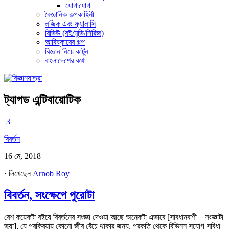
যোগাযোগ
বৈজ্ঞানিক কল্পকাহিনী
লজিক এবং ফ্যালাসি
রিভিউ (বই/মুভি/সিরিজ)
আবিষ্কারের গল্প
বিজ্ঞান নিয়ে কার্টুন
বাংলাদেশের কথা
ট্যাগড
এন্টিবায়োটিক
3
বিবর্তন
16 মে, 2018
· লিখেছেন
Arnob Roy
বিবর্তন, সংক্ষেপে পুরোটা
বেশ কয়েকটা বইয়ে বিবর্তনের সংজ্ঞা দেওয়া আছে অনেকটা এভাবে [সাবধানবাণী – সংজ্ঞাটা
ভুয়া], যে প্রক্রিয়ায় কোনো জীব বেঁচে থাকার জন্য, প্রকৃতি থেকে বিভিন্ন সুযোগ সুবিধা