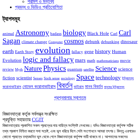
পরামর্শ ও মন্তব্য
প্রবন্ধ ও ভিডিও প্রতিযোগিতা
ট্যাগসমূহ
Astronomy
biology
Carl
Black Hole
animal
badass
Carl
Sagan
cosmos
debunk
dinosaur
climate change
debunking
Computer
evolution
earth
history
gene
Human
Earth Story
fallacy
logic and fallacy
mars
Evolution
math
movie
mathematicians
Physics
Nature
Science
science
review
quantum
Myth
satellite
Space
technology
fiction
scientist
Senses
Sixth sense
sociology
ইন্দ্রিয়সমূহ
বিবর্তন
নোভেল করোনাভাইরাস
মানব বিবর্তন
করোনাভাইরাস
ভাইরাস
মানুষের ইন্দ্রিয়সমূহ
প্রশ্নমালায় স্বাগতম
আসুন বিজ্ঞানের প্রশ্নে মালা গাঁথি!
বিজ্ঞানযাত্রা কর্তৃক সর্বসত্ত্ব সংরক্ষিত
প্রযুক্তি সহায়তায়
CGIT
বিজ্ঞানযাত্রায় প্রকাশিত সকল প্রবন্ধের দায় দায়িত্ব সংশ্লিষ্ট লেখকের। যদিও বিজ্ঞানযাত্রা কর্তৃপক্ষ সঠিক
তথ্য প্রকাশ নিশ্চিত করতে সদা সচেষ্ট, এবং ভুল ধরিয়ে দিলে সেটা সংশোধনে আমরা তৎপর। কিন্তু এরপরেও
কোনো প্রবন্ধে তথ্যজনিত ভুল থেকে গেলে বিজ্ঞানযাত্রা কর্তৃপক্ষ দায়ী থাকবে না। আপনাদের সকলের