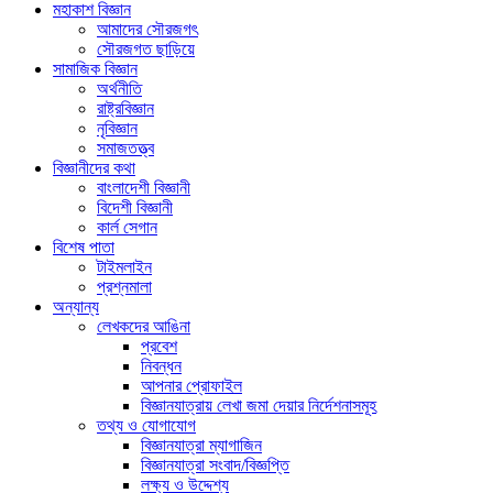
মহাকাশ বিজ্ঞান
আমাদের সৌরজগৎ
সৌরজগত ছাড়িয়ে
সামাজিক বিজ্ঞান
অর্থনীতি
রাষ্ট্রবিজ্ঞান
নৃবিজ্ঞান
সমাজতত্ত্ব
বিজ্ঞানীদের কথা
বাংলাদেশী বিজ্ঞানী
বিদেশী বিজ্ঞানী
কার্ল সেগান
বিশেষ পাতা
টাইমলাইন
প্রশ্নমালা
অন্যান্য
লেখকদের আঙিনা
প্রবেশ
নিবন্ধন
আপনার প্রোফাইল
বিজ্ঞানযাত্রায় লেখা জমা দেয়ার নির্দেশনাসমূহ
তথ্য ও যোগাযোগ
বিজ্ঞানযাত্রা ম্যাগাজিন
বিজ্ঞানযাত্রা সংবাদ/বিজ্ঞপ্তি
লক্ষ্য ও উদ্দেশ্য