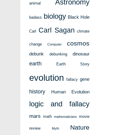
Astronomy
animal
biology
Black Hole
badass
Carl Sagan
Carl
climate
cosmos
change
Computer
debunk
dinosaur
debunking
earth
Earth Story
evolution
gene
fallacy
history
Human Evolution
logic and fallacy
mars
math
movie
mathematicians
Nature
review
Myth