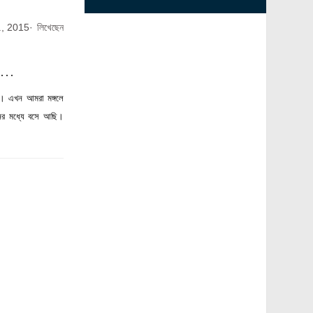
ো., 2015
· লিখেছেন
য……
েছে। এখন আমরা মঙ্গলে
নের মধ্যে বসে আছি।