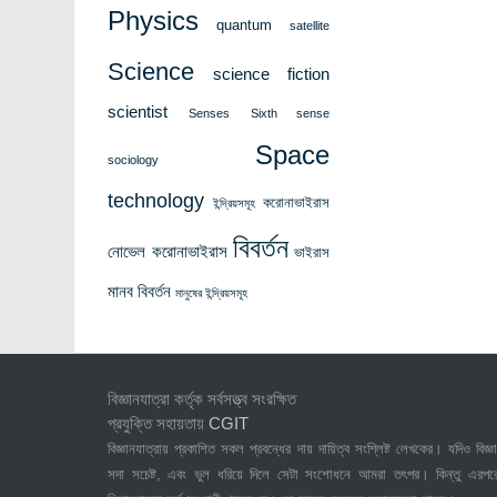
Physics
quantum
satellite
Science
science fiction
scientist
Senses
Sixth sense
Space
sociology
technology
করোনাভাইরাস
ইন্দ্রিয়সমূহ
বিবর্তন
নোভেল করোনাভাইরাস
ভাইরাস
মানব বিবর্তন
মানুষের ইন্দ্রিয়সমূহ
বিজ্ঞানযাত্রা কর্তৃক সর্বসত্ত্ব সংরক্ষিত
প্রযুক্তি সহায়তায়
CGIT
বিজ্ঞানযাত্রায় প্রকাশিত সকল প্রবন্ধের দায় দায়িত্ব সংশ্লিষ্ট লেখকের। যদিও বিজ্ঞা
সদা সচেষ্ট, এবং ভুল ধরিয়ে দিলে সেটা সংশোধনে আমরা তৎপর। কিন্তু এরপর