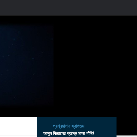
প্রশ্নমালায় স্বাগতম
আসুন বিজ্ঞানের প্রশ্নে মালা গাঁথি!