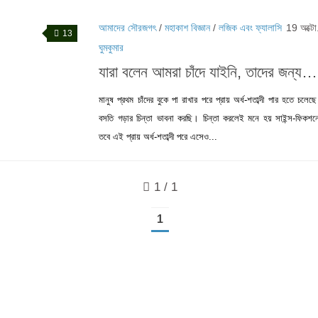
আমাদের সৌরজগৎ
/
মহাকাশ বিজ্ঞান
/
লজিক এবং ফ্যালাসি
19 অক্ট
13
ঘুমকুমার
যারা বলেন আমরা চাঁদে যাইনি, তাদের জন্
মানুষ প্রথম চাঁদের বুকে পা রাখার পরে প্রায় অর্ধ-শতাব্দী পার হতে চল
বসতি গড়ার চিন্তা ভাবনা করছি। চিন্তা করলেই মনে হয় সাইন্স-ফিকশ
তবে এই প্রায় অর্ধ-শতাব্দী পরে এসেও...
1 / 1
1