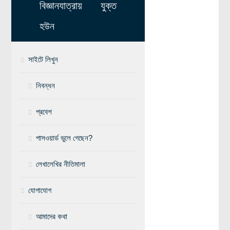
বিজ্ঞানযাত্রায় যুক্ত
মহাকাশ বিজ্ঞান
হউন
আমাদের সৌরজগৎ
সৌরজগত ছাড়িয়ে
সাইটে লিখুন
সামাজিক বিজ্ঞান
নিবন্ধন
অর্থনীতি
প্রবেশ
রাষ্ট্রবিজ্ঞান
নৃবিজ্ঞান
পাসওয়ার্ড ভুলে গেছেন?
সমাজতত্ত্ব
লেখালেখির নীতিমালা
বিজ্ঞানীদের কথা
যোগাযোগ
বাংলাদেশী বিজ্ঞানী
বিদেশী বিজ্ঞানী
আমাদের কথা
কার্ল সেগান