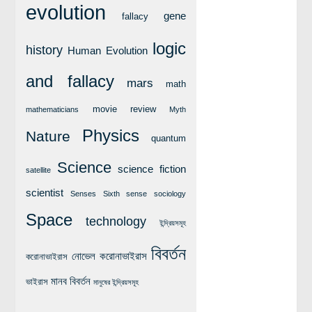
evolution
লক্ষ্য ও উদ্দেশ্য
gene
fallacy
যোগাযোগ
logic
history
Human Evolution
বৈজ্ঞানিক কল্পকাহিনী
লজিক এবং ফ্যালাসি
and fallacy
mars
math
রিভিউ (বই/মুভি/সিরিজ)
movie review
mathematicians
Myth
আবিষ্কারের গল্প
Physics
Nature
quantum
বিজ্ঞান নিয়ে কার্টুন
Science
বাংলাদেশের কথা
science fiction
satellite
scientist
Senses
Sixth sense
sociology
Space
technology
ইন্দ্রিয়সমূহ
বিবর্তন
নোভেল করোনাভাইরাস
করোনাভাইরাস
মানব বিবর্তন
ভাইরাস
মানুষের ইন্দ্রিয়সমূহ