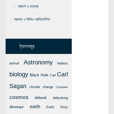
পরামর্শ ও মন্তব্য
বিশেষ পাতা
প্রবন্ধ ও ভিডিও প্রতিযোগিতা
টাইমলাইন
প্রশ্নমালা
অন্যান্য
ট্যাগসমূহ
লেখকদের আঙিনা
প্রবেশ
Astronomy
animal
badass
নিবন্ধন
biology
Carl
আপনার প্রোফাইল
Black Hole
Carl
বিজ্ঞানযাত্রায় লেখা জমা দেয়ার নির্দেশনাসমূহ
Sagan
climate change
Computer
তথ্য ও যোগাযোগ
cosmos
debunk
debunking
বিজ্ঞানযাত্রা ম্যাগাজিন
earth
dinosaur
Earth Story
বিজ্ঞানযাত্রা সংবাদ/বিজ্ঞপ্তি