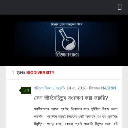
প্রচ্ছদ
বুনিয়াদি বিজ্ঞান
জীববিজ্ঞান
উদ্ভিদবিজ্ঞান
প্রাণীবিজ্ঞান
ট্যাগড
BIODIVERSITY
বিবর্তন
মানবদেহ
পরিবেশ বিজ্ঞান
/
প্রকৃতি
14 মে, 2018
· লিখেছেন
NASRIN
3
জেনেটিক্স
কেন জীববৈচিত্র্য সংরক্ষণ করা জরুরি?
রোগ ও চিকিৎসা
প্রাণীজগতের কোনো প্রাণীই চিরকালের জন্য পৃথিবীতে বিরাজ করতে
অণুজীববিজ্ঞান
আসেনি। প্রাকৃতিক ভাবেই বিবর্তনের একটি অন্যতম ধাপ হল প্রজাতির
পদার্থবিজ্ঞান
বিলুপ্তি। প্রশ্ন হচ্ছে, কোনো প্রাণী প্রজাতি বিলুপ্ত হওয়া যদি