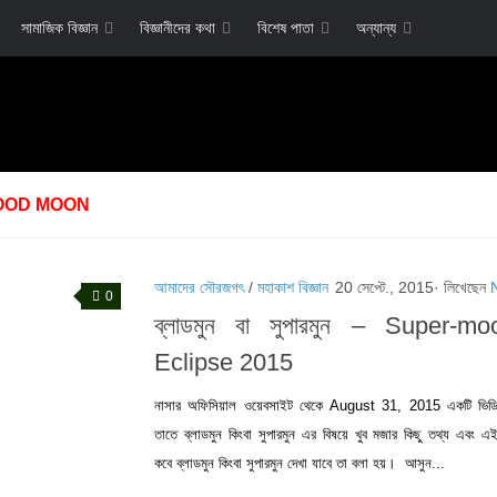
সামাজিক বিজ্ঞান
বিজ্ঞানীদের কথা
বিশেষ পাতা
অন্যান্য
OOD MOON
আমাদের সৌরজগৎ
/
মহাকাশ বিজ্ঞান
20 সেপ্টে., 2015
· লিখেছেন
0
ব্লাডমুন বা সুপারমুন – Super-m
Eclipse 2015
নাসার অফিসিয়াল ওয়েবসাইট থেকে August 31, 2015 একটি ভিডি
তাতে ব্লাডমুন কিংবা সুপারমুন এর বিষয়ে খুব মজার কিছু তথ্য এবং 
কবে ব্লাডমুন কিংবা সুপারমুন দেখা যাবে তা বলা হয়। আসুন...