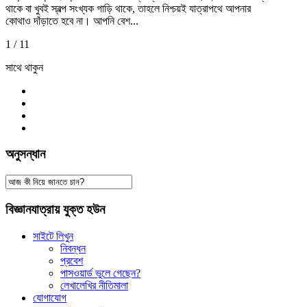
থাকে বা খুবই স্বল্প সংখ্যক গাড়ি থাকে, তাহলে নিশ্চয়ই যাত্রাপথে আপনার
কোথাও দাঁড়াতে হবে না। আপনি বেশ...
1 / 1
1
সাথে থাকুন
অনুসন্ধান
বিজ্ঞানযাত্রায় যুক্ত হউন
সাইটে লিখুন
নিবন্ধন
প্রবেশ
পাসওয়ার্ড ভুলে গেছেন?
লেখালেখির নীতিমালা
যোগাযোগ