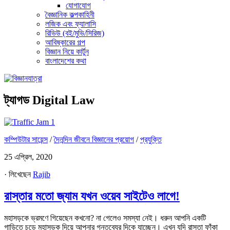
যোগাযোগ
বৈজ্ঞানিক কল্পকাহিনী
লজিক এবং ফ্যালাসি
রিভিউ (বই/মুভি/সিরিজ)
আবিষ্কারের গল্প
বিজ্ঞান নিয়ে কার্টুন
বাংলাদেশের কথা
ট্যাগড
Digital Law
1
কম্পিউটার সায়েন্স
/
দৈনন্দিন জীবনে বিজ্ঞানের প্রয়োগ
/
প্রযুক্তি
25 এপ্রিল, 2020
· লিখেছেন
Rajib
রাস্তার মতো জ্যাম যখন ওয়েব সাইটেও লাগে!
মহাসড়কে ভ্রমণে গিয়েছেন কখনো? না গেলেও সমস্যা নেই। ধরুন আপনি একটি
গাড়িতে চড়ে মহাসড়ক দিয়ে আপনার গন্তব্যের দিকে যাচ্ছেন। এখন যদি রাস্তা ফাঁকা