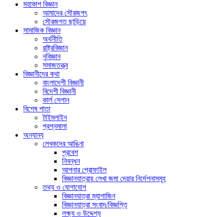
মহাকাশ বিজ্ঞান
আমাদের সৌরজগৎ
সৌরজগত ছাড়িয়ে
সামাজিক বিজ্ঞান
অর্থনীতি
রাষ্ট্রবিজ্ঞান
নৃবিজ্ঞান
সমাজতত্ত্ব
বিজ্ঞানীদের কথা
বাংলাদেশী বিজ্ঞানী
বিদেশী বিজ্ঞানী
কার্ল সেগান
বিশেষ পাতা
টাইমলাইন
প্রশ্নমালা
অন্যান্য
লেখকদের আঙিনা
প্রবেশ
নিবন্ধন
আপনার প্রোফাইল
বিজ্ঞানযাত্রায় লেখা জমা দেয়ার নির্দেশনাসমূহ
তথ্য ও যোগাযোগ
বিজ্ঞানযাত্রা ম্যাগাজিন
বিজ্ঞানযাত্রা সংবাদ/বিজ্ঞপ্তি
লক্ষ্য ও উদ্দেশ্য