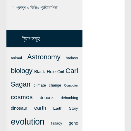
লক্ষ্য ও উদ্দেশ্য
প্রবন্ধ ও ভিডিও প্রতিযোগিতা
যোগাযোগ
বৈজ্ঞানিক কল্পকাহিনী
লজিক এবং ফ্যালাসি
ট্যাগসমূহ
রিভিউ (বই/মুভি/সিরিজ)
আবিষ্কারের গল্প
Astronomy
animal
badass
বিজ্ঞান নিয়ে কার্টুন
biology
Carl
বাংলাদেশের কথা
Black Hole
Carl
Sagan
climate change
Computer
cosmos
debunk
debunking
earth
dinosaur
Earth Story
evolution
gene
fallacy