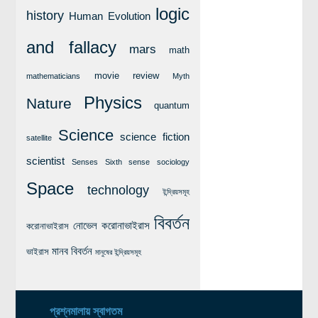
logic
history
Human Evolution
and fallacy
mars
math
movie review
mathematicians
Myth
Physics
Nature
quantum
Science
science fiction
satellite
scientist
Senses
Sixth sense
sociology
Space
technology
ইন্দ্রিয়সমূহ
বিবর্তন
নোভেল করোনাভাইরাস
করোনাভাইরাস
মানব বিবর্তন
ভাইরাস
মানুষের ইন্দ্রিয়সমূহ
প্রশ্নমালায় স্বাগতম