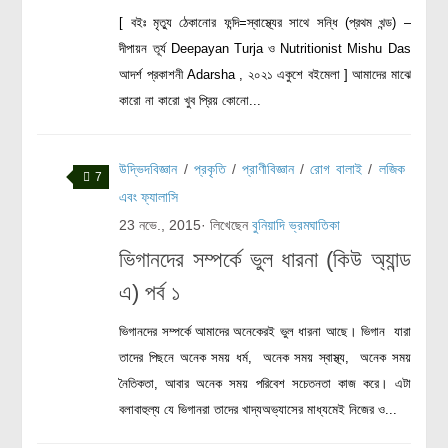
রসায়ন বিজ্ঞান
[ বইঃ মৃত্যু ঠেকানোর ফন্দি=স্বাস্থ্যের সাথে সন্ধি (প্রথম খন্ড) –
দীপায়ন তূর্য Deepayan Turja ও Nutritionist Mishu Das
গণিত
আদর্শ প্রকাশনী Adarsha , ২০২১ একুশে বইমেলা ] আমাদের মাঝে
প্রায়োগিক বিজ্ঞান
কারো না কারো খুব প্রিয় কোনো...
পরিবেশ বিজ্ঞান
উদ্ভিদবিজ্ঞান
/
প্রকৃতি
/
প্রাণীবিজ্ঞান
/
রোগ বালাই
/
লজিক
প্রকৃতি
7
এবং ফ্যালাসি
প্রাকৃতিক দুর্যোগ
23 নভে., 2015
· লিখেছেন
বুনিয়াদি ভ্রমঘাতিকা
জলবায়ু পরিবর্তন
ভিগানদের সম্পর্কে ভুল ধারনা (কিউ অ্যান্ড
পরিবেশ দূষণ
এ) পর্ব ১
কম্পিউটার সায়েন্স
ভিগানদের সম্পর্কে আমাদের অনেকেরই ভুল ধারনা আছে। ভিগান যারা
ইলেকট্রিক্যাল ইঞ্জিনিয়ারিং
তাদের পিছনে অনেক সময় ধর্ম, অনেক সময় স্বাস্থ্য, অনেক সময়
জেনেটিক ইঞ্জিনিয়ারিং
নৈতিকতা, আবার অনেক সময় পরিবেশ সচেতনতা কাজ করে। এটা
বায়োটেকনোলজি
বলাবাহুল্য যে ভিগানরা তাদের খাদ্যঅভ্যাসের মাধ্যমেই নিজের ও...
দৈনন্দিন জীবনে বিজ্ঞানের প্রয়োগ