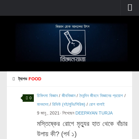
প্রচ্ছদ
বুনিয়াদি বিজ্ঞান
জীববিজ্ঞান
উদ্ভিদবিজ্ঞান
প্রাণীবিজ্ঞান
ট্যাগড
FOOD
বিবর্তন
মানবদেহ
চিকিৎসা বিজ্ঞান
/
জীববিজ্ঞান
/
দৈনন্দিন জীবনে বিজ্ঞানের প্রয়োগ
/
0
জেনেটিক্স
মানবদেহ
/
রিভিউ (বই/মুভি/সিরিজ)
/
রোগ বালাই
9 জানু., 2021
· লিখেছেন
DEEPAYAN TURJA
রোগ ও চিকিৎসা
মস্তিষ্কের রোগে মৃত্যুর হাত থেকে বাঁচার
অণুজীববিজ্ঞান
উপায় কী? (পর্ব ১)
পদার্থবিজ্ঞান