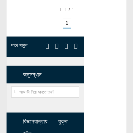
মহাকাশ বিজ্ঞান
1 / 1
আমাদের সৌরজগৎ
1
সৌরজগত ছাড়িয়ে
সামাজিক বিজ্ঞান
সাথে থাকুন
অর্থনীতি
রাষ্ট্রবিজ্ঞান
অনুসন্ধান
নৃবিজ্ঞান
সমাজতত্ত্ব
বিজ্ঞানীদের কথা
বাংলাদেশী বিজ্ঞানী
বিদেশী বিজ্ঞানী
বিজ্ঞানযাত্রায় যুক্ত
কার্ল সেগান