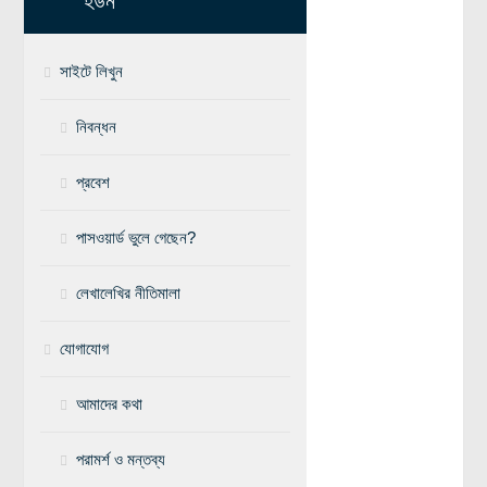
হউন
বিশেষ পাতা
সাইটে লিখুন
টাইমলাইন
প্রশ্নমালা
নিবন্ধন
অন্যান্য
প্রবেশ
লেখকদের আঙিনা
পাসওয়ার্ড ভুলে গেছেন?
প্রবেশ
নিবন্ধন
লেখালেখির নীতিমালা
আপনার প্রোফাইল
যোগাযোগ
বিজ্ঞানযাত্রায় লেখা জমা দেয়ার নির্দেশনাসমূহ
তথ্য ও যোগাযোগ
আমাদের কথা
বিজ্ঞানযাত্রা ম্যাগাজিন
পরামর্শ ও মন্তব্য
বিজ্ঞানযাত্রা সংবাদ/বিজ্ঞপ্তি