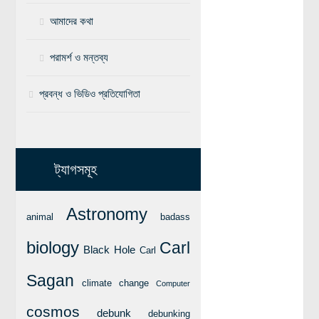
আমাদের কথা
বিশেষ পাতা
টাইমলাইন
পরামর্শ ও মন্তব্য
প্রশ্নমালা
প্রবন্ধ ও ভিডিও প্রতিযোগিতা
অন্যান্য
লেখকদের আঙিনা
প্রবেশ
ট্যাগসমূহ
নিবন্ধন
আপনার প্রোফাইল
Astronomy
animal
badass
বিজ্ঞানযাত্রায় লেখা জমা দেয়ার নির্দেশনাসমূহ
biology
Carl
Black Hole
Carl
তথ্য ও যোগাযোগ
Sagan
বিজ্ঞানযাত্রা ম্যাগাজিন
climate change
Computer
বিজ্ঞানযাত্রা সংবাদ/বিজ্ঞপ্তি
cosmos
debunk
debunking