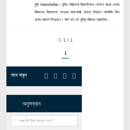
মুভি Interstellar। মুভির পরিচালক ক্রিস্টোফার নোলান গল্পের ভেতর
রসায়ন বিজ্ঞান
বিজ্ঞানের বিষয়গুলো সত্যের কাছাকাছি রাখতে বিখ্যাত পদার্থবিদ কিপ
গণিত
থর্নের পরামর্শ নিয়েছেন। কিপ থর্ন এই মুভির বিভিন্ন বৈজ্ঞানিক...
প্রায়োগিক বিজ্ঞান
পরিবেশ বিজ্ঞান
1 / 1
প্রকৃতি
1
প্রাকৃতিক দুর্যোগ
জলবায়ু পরিবর্তন
সাথে থাকুন
পরিবেশ দূষণ
কম্পিউটার সায়েন্স
ইলেকট্রিক্যাল ইঞ্জিনিয়ারিং
অনুসন্ধান
জেনেটিক ইঞ্জিনিয়ারিং
বায়োটেকনোলজি
দৈনন্দিন জীবনে বিজ্ঞানের প্রয়োগ