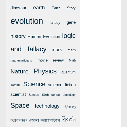
লক্ষ্য ও উদ্দেশ্য
earth
dinosaur
Earth Story
যোগাযোগ
evolution
বৈজ্ঞানিক কল্পকাহিনী
gene
fallacy
লজিক এবং ফ্যালাসি
logic
history
Human Evolution
রিভিউ (বই/মুভি/সিরিজ)
and fallacy
mars
আবিষ্কারের গল্প
math
বিজ্ঞান নিয়ে কার্টুন
movie review
mathematicians
Myth
বাংলাদেশের কথা
Physics
Nature
quantum
Science
science fiction
satellite
scientist
Senses
Sixth sense
sociology
Space
technology
ইন্দ্রিয়সমূহ
বিবর্তন
নোভেল করোনাভাইরাস
করোনাভাইরাস