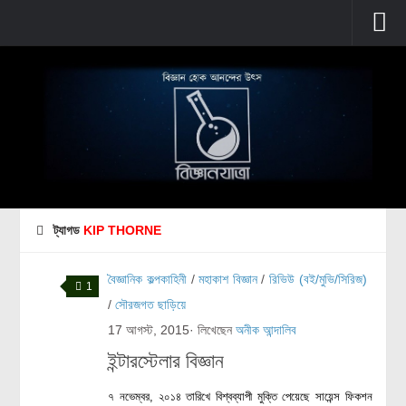
প্রচ্ছদ
বুনিয়াদি বিজ্ঞান
জীববিজ্ঞান
উদ্ভিদবিজ্ঞান
প্রাণীবিজ্ঞান
ট্যাগড
KIP THORNE
বিবর্তন
মানবদেহ
বৈজ্ঞানিক কল্পকাহিনী
/
মহাকাশ বিজ্ঞান
/
রিভিউ (বই/মুভি/সিরিজ)
1
জেনেটিক্স
/
সৌরজগত ছাড়িয়ে
17 আগস্ট, 2015
· লিখেছেন
অনীক আন্দালিব
রোগ ও চিকিৎসা
ইন্টারস্টেলার বিজ্ঞান
অণুজীববিজ্ঞান
পদার্থবিজ্ঞান
৭ নভেম্বর, ২০১৪ তারিখে বিশ্বব্যাপী মুক্তি পেয়েছে সায়েন্স ফিকশন