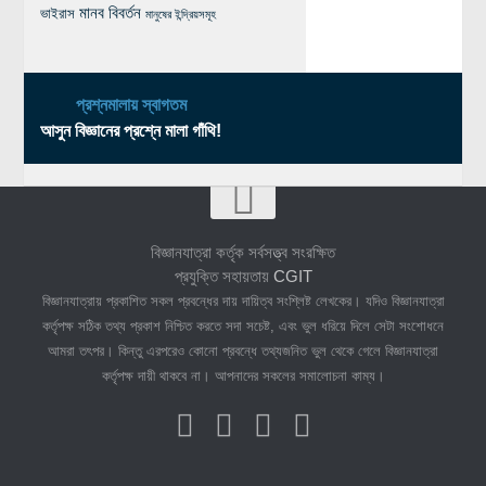
মানব বিবর্তন
ভাইরাস
মানুষের ইন্দ্রিয়সমূহ
প্রশ্নমালায় স্বাগতম
আসুন বিজ্ঞানের প্রশ্নে মালা গাঁথি!
বিজ্ঞানযাত্রা কর্তৃক সর্বসত্ত্ব সংরক্ষিত
প্রযুক্তি সহায়তায়
CGIT
বিজ্ঞানযাত্রায় প্রকাশিত সকল প্রবন্ধের দায় দায়িত্ব সংশ্লিষ্ট লেখকের। যদিও বিজ্ঞানযাত্রা
কর্তৃপক্ষ সঠিক তথ্য প্রকাশ নিশ্চিত করতে সদা সচেষ্ট, এবং ভুল ধরিয়ে দিলে সেটা সংশোধনে
আমরা তৎপর। কিন্তু এরপরেও কোনো প্রবন্ধে তথ্যজনিত ভুল থেকে গেলে বিজ্ঞানযাত্রা
কর্তৃপক্ষ দায়ী থাকবে না। আপনাদের সকলের সমালোচনা কাম্য।