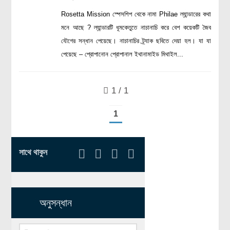
রসায়ন বিজ্ঞান
Rosetta Mission স্পেসশিপ থেকে নামা Philae ল্যান্ডারের কথা
গণিত
মনে আছে ? ল্যান্ডারটি ধূমকেতুতে নাচানাচি করে বেশ কয়েকটি জৈব
যৌগের সন্ধান পেয়েছে। নাচানাচির ট্র্যাক ছবিতে দেয়া হল। যা যা
প্রায়োগিক বিজ্ঞান
পেয়েছে – প্রোপানোন প্রোপানাল ইথানামাইড মিথাইল...
পরিবেশ বিজ্ঞান
প্রকৃতি
1 / 1
প্রাকৃতিক দুর্যোগ
1
জলবায়ু পরিবর্তন
পরিবেশ দূষণ
সাথে থাকুন
কম্পিউটার সায়েন্স
ইলেকট্রিক্যাল ইঞ্জিনিয়ারিং
জেনেটিক ইঞ্জিনিয়ারিং
অনুসন্ধান
বায়োটেকনোলজি
দৈনন্দিন জীবনে বিজ্ঞানের প্রয়োগ