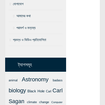
যোগাযোগ
বিশেষ পাতা
আমাদের কথা
টাইমলাইন
প্রশ্নমালা
পরামর্শ ও মন্তব্য
অন্যান্য
প্রবন্ধ ও ভিডিও প্রতিযোগিতা
লেখকদের আঙিনা
প্রবেশ
নিবন্ধন
ট্যাগসমূহ
আপনার প্রোফাইল
বিজ্ঞানযাত্রায় লেখা জমা দেয়ার নির্দেশনাসমূহ
Astronomy
animal
badass
তথ্য ও যোগাযোগ
biology
Carl
Black Hole
Carl
বিজ্ঞানযাত্রা ম্যাগাজিন
বিজ্ঞানযাত্রা সংবাদ/বিজ্ঞপ্তি
Sagan
climate change
Computer