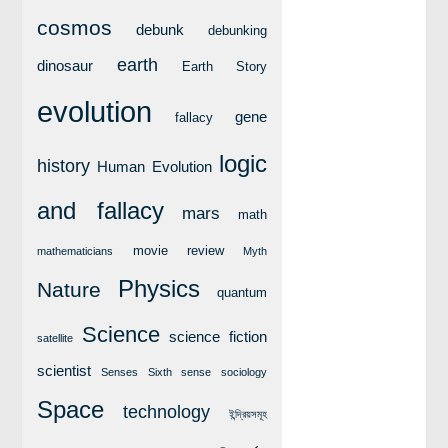
লক্ষ্য ও উদ্দেশ্য
cosmos
debunk
debunking
যোগাযোগ
earth
dinosaur
Earth Story
বৈজ্ঞানিক কল্পকাহিনী
evolution
লজিক এবং ফ্যালাসি
gene
fallacy
রিভিউ (বই/মুভি/সিরিজ)
logic
history
Human Evolution
আবিষ্কারের গল্প
and fallacy
বিজ্ঞান নিয়ে কার্টুন
mars
math
বাংলাদেশের কথা
movie review
mathematicians
Myth
Physics
Nature
quantum
Science
science fiction
satellite
scientist
Senses
Sixth sense
sociology
Space
technology
ইন্দ্রিয়সমূহ