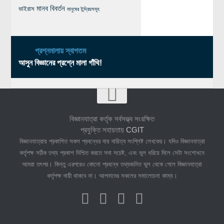
মানব বিবর্তন
ভাইরাস
মানুষের ইন্দ্রিয়সমূহ
প্রশ্নমালায় স্বাগতম
আসুন বিজ্ঞানের প্রশ্নে মালা গাঁথি!
বিজ্ঞানযাত্রা কর্তৃক সর্বসত্ত্ব সংরক্ষিত
প্রযুক্তি সহায়তায়
CGIT
বিজ্ঞানযাত্রায় প্রকাশিত সকল প্রবন্ধের দায় দায়িত্ব সংশ্লিষ্ট লেখকের। যদিও বিজ্ঞানযাত্রা
কর্তৃপক্ষ সঠিক তথ্য প্রকাশ নিশ্চিত করতে সদা সচেষ্ট, এবং ভুল ধরিয়ে দিলে সেটা সংশোধনে
আমরা তৎপর। কিন্তু এরপরেও কোনো প্রবন্ধে তথ্যজনিত ভুল থেকে গেলে বিজ্ঞানযাত্রা
কর্তৃপক্ষ দায়ী থাকবে না। আপনাদের সকলের সমালোচনা কাম্য।