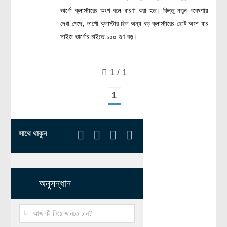
রসায়ন বিজ্ঞান
ভার্গো ক্লাস্টারের অংশ বলে ধারণা করা হত। কিন্তু নতুন গবেষণায়
দেখা গেছে, ভার্গো ক্লাস্টার ছিল অন্য বড় ক্লাস্টারের ছোট অংশ যার
গণিত
সাইজ ভার্গোর চাইতে ১০০ গুণ বড়।...
প্রায়োগিক বিজ্ঞান
পরিবেশ বিজ্ঞান
1 / 1
প্রকৃতি
1
প্রাকৃতিক দুর্যোগ
জলবায়ু পরিবর্তন
সাথে থাকুন
পরিবেশ দূষণ
কম্পিউটার সায়েন্স
ইলেকট্রিক্যাল ইঞ্জিনিয়ারিং
অনুসন্ধান
জেনেটিক ইঞ্জিনিয়ারিং
বায়োটেকনোলজি
দৈনন্দিন জীবনে বিজ্ঞানের প্রয়োগ