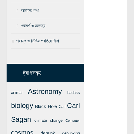
বিশেষ পাতা
আমাদের কথা
টাইমলাইন
পরামর্শ ও মন্তব্য
প্রশ্নমালা
প্রবন্ধ ও ভিডিও প্রতিযোগিতা
অন্যান্য
লেখকদের আঙিনা
প্রবেশ
ট্যাগসমূহ
নিবন্ধন
আপনার প্রোফাইল
Astronomy
animal
badass
বিজ্ঞানযাত্রায় লেখা জমা দেয়ার নির্দেশনাসমূহ
biology
Carl
Black Hole
Carl
তথ্য ও যোগাযোগ
বিজ্ঞানযাত্রা ম্যাগাজিন
Sagan
climate change
Computer
বিজ্ঞানযাত্রা সংবাদ/বিজ্ঞপ্তি
cosmos
debunk
debunking