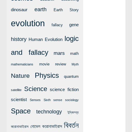
লক্ষ্য ও উদ্দেশ্য
earth
dinosaur
Earth Story
যোগাযোগ
evolution
বৈজ্ঞানিক কল্পকাহিনী
gene
fallacy
লজিক এবং ফ্যালাসি
logic
history
Human Evolution
রিভিউ (বই/মুভি/সিরিজ)
and fallacy
আবিষ্কারের গল্প
mars
math
বিজ্ঞান নিয়ে কার্টুন
movie review
mathematicians
Myth
বাংলাদেশের কথা
Physics
Nature
quantum
Science
science fiction
satellite
scientist
Senses
Sixth sense
sociology
Space
technology
ইন্দ্রিয়সমূহ
বিবর্তন
নোভেল করোনাভাইরাস
করোনাভাইরাস