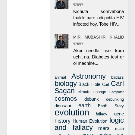
বলেছেন
Kichuta somvabona
thakte pare jodi potita HIV
infected hoy. Tobe HIV...
MIR MUBASHIR KHALID
বলেছেন
Akoi needle use kora
uchit na. Diabetes test er
oi machine...
Astronomy
animal
badass
biology
Carl
Black Hole
Carl
Sagan
climate change
Computer
cosmos
debunk
debunking
earth
dinosaur
Earth Story
evolution
gene
fallacy
logic
history
Human Evolution
and fallacy
mars
math