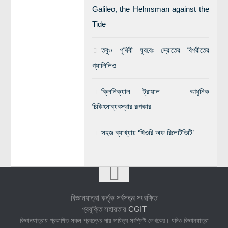
Galileo, the Helmsman against the
Tide
তবুও পৃথিবী ঘুরবেঃ স্রোতের বিপরীতের
গ্যালিলিও
ক্লিনিক্যাল ট্রায়াল – আধুনিক
চিকিৎসাব্যবস্থার রূপকার
সহজ ব্যাখ্যায় ‘থিওরি অফ রিলেটিভিটি’
বিজ্ঞানযাত্রা কর্তৃক সর্বসত্ত্ব সংরক্ষিত
প্রযুক্তি সহায়তায়
CGIT
বিজ্ঞানযাত্রায় প্রকাশিত সকল প্রবন্ধের দায় দায়িত্ব সংশ্লিষ্ট লেখকের। যদিও বিজ্ঞানযাত্রা