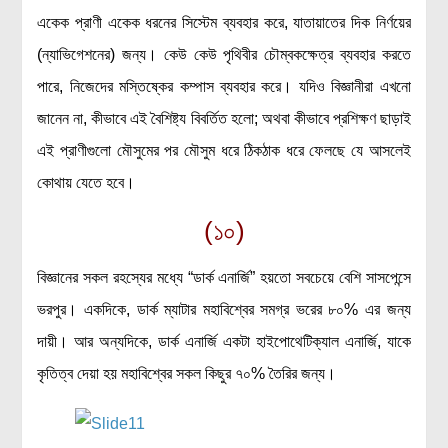
একেক প্রাণী একেক ধরনের সিস্টেম ব্যবহার করে, যাতায়াতের দিক নির্ণয়ের
(ন্যাভিগেশনের) জন্য। কেউ কেউ পৃথিবীর চৌম্বকক্ষেত্র ব্যবহার করতে
পারে, নিজেদের মস্তিষ্কের কম্পাস ব্যবহার করে। যদিও বিজ্ঞানীরা এখনো
জানেন না, কীভাবে এই বৈশিষ্ট্য বিবর্তিত হলো; অথবা কীভাবে প্রশিক্ষণ ছাড়াই
এই প্রাণীগুলো মৌসুমের পর মৌসুম ধরে ঠিকঠাক ধরে ফেলছে যে আসলেই
কোথায় যেতে হবে।
(১০)
বিজ্ঞানের সকল রহস্যের মধ্যে “ডার্ক এনার্জি” হয়তো সবচেয়ে বেশি সাসপেন্সে
ভরপুর। একদিকে, ডার্ক ম্যাটার মহাবিশ্বের সমগ্র ভরের ৮০% এর জন্য
দায়ী। আর অন্যদিকে, ডার্ক এনার্জি একটা হাইপোথেটিক্যাল এনার্জি, যাকে
কৃতিত্ব দেয়া হয় মহাবিশ্বের সকল কিছুর ৭০% তৈরির জন্য।