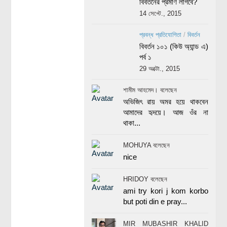
বিবর্তনের প্রমাণ লাগবে?
14 সেপ্টে., 2015
প্রবন্ধ প্রতিযোগিতা
/
বিবর্তন
বিবর্তন ১০১ (কিউ অ্যান্ড এ)
পর্ব ১
29 অক্টো., 2015
শামীম আহমেদ। বলেছেন
অভিজিৎ রায় অমর হয়ে থাকবেন
আমাদের হৃদয়ে। আজ ওঁর না
থাকা...
MOHUYA বলেছেন
nice
HRIDOY বলেছেন
ami try kori j kom korbo
but poti din e pray...
MIR MUBASHIR KHALID