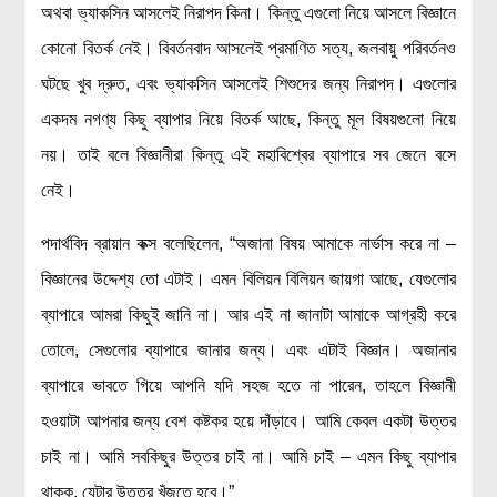
অথবা ভ্যাকসিন আসলেই নিরাপদ কিনা। কিন্তু এগুলো নিয়ে আসলে বিজ্ঞানে
রসায়ন বিজ্ঞান
কোনো বিতর্ক নেই। বিবর্তনবাদ আসলেই প্রমাণিত সত্য, জলবায়ু পরিবর্তনও
গণিত
ঘটছে খুব দ্রুত, এবং ভ্যাকসিন আসলেই শিশুদের জন্য নিরাপদ। এগুলোর
প্রায়োগিক বিজ্ঞান
একদম নগণ্য কিছু ব্যাপার নিয়ে বিতর্ক আছে, কিন্তু মূল বিষয়গুলো নিয়ে
পরিবেশ বিজ্ঞান
নয়। তাই বলে বিজ্ঞানীরা কিন্তু এই মহাবিশ্বের ব্যাপারে সব জেনে বসে
প্রকৃতি
নেই।
প্রাকৃতিক দুর্যোগ
পদার্থবিদ ব্রায়ান কক্স বলেছিলেন, “অজানা বিষয় আমাকে নার্ভাস করে না –
জলবায়ু পরিবর্তন
বিজ্ঞানের উদ্দেশ্য তো এটাই। এমন বিলিয়ন বিলিয়ন জায়গা আছে, যেগুলোর
পরিবেশ দূষণ
ব্যাপারে আমরা কিছুই জানি না। আর এই না জানাটা আমাকে আগ্রহী করে
কম্পিউটার সায়েন্স
তোলে, সেগুলোর ব্যাপারে জানার জন্য। এবং এটাই বিজ্ঞান। অজানার
ইলেকট্রিক্যাল ইঞ্জিনিয়ারিং
ব্যাপারে ভাবতে গিয়ে আপনি যদি সহজ হতে না পারেন, তাহলে বিজ্ঞানী
জেনেটিক ইঞ্জিনিয়ারিং
হওয়াটা আপনার জন্য বেশ কষ্টকর হয়ে দাঁড়াবে। আমি কেবল একটা উত্তর
বায়োটেকনোলজি
চাই না। আমি সবকিছুর উত্তর চাই না। আমি চাই – এমন কিছু ব্যাপার
দৈনন্দিন জীবনে বিজ্ঞানের প্রয়োগ
থাকুক, যেটার উত্তর খুঁজতে হবে।”