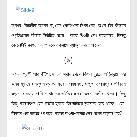
অবশ্য, বিজ্ঞানীরা জানেন না, কেন প্লেটগুলো স্থির নেই, অথবা ঠিক কীভাবে
প্লেটগুলোর সীমানা নির্ধারিত হলো। আছে থিওরি বেশ কয়েকটাই, কিন্তু
কোনোটাই সবগুলো ব্যাপারকে একসাথে ব্যাখ্যা করতে পারেনা।
(৯)
অনেক প্রাণী আর কীটপতঙ্গ এক স্থান থেকে বিশাল দূরত্ব অতিক্রম করে
অন্য স্থানে বাসস্থান স্থাপন করে – প্রধানত, ঋতু ও তাপমাত্রার পরিবর্তন
এড়ানোর জন্য, পানি বা খাদ্যের ঘাটতির জন্য, অথবা সংগীর খোঁজে। কিছু
কিছু মাইগ্রেশন তো হাজার হাজার কিলোমিটার দূরত্বের হয়ে থাকে। তো,
কীভাবে এরা বছরের পর বছর, বারবার যাওয়া-আসার সেই পথের সন্ধান পায়?