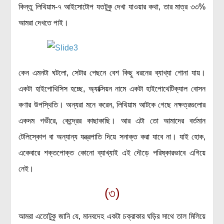
লক্ষ্য ও উদ্দেশ্য
কিন্তু লিথিয়াম-৭ আইসোটোপ যতটুকু দেখা যাওয়ার কথা, তার মাত্র ৩৩%
যোগাযোগ
আমরা দেখতে পাই।
বৈজ্ঞানিক কল্পকাহিনী
লজিক এবং ফ্যালাসি
রিভিউ (বই/মুভি/সিরিজ)
কেন এমনটা ঘটলো, সেটার পেছনে বেশ কিছু ধরনের ব্যাখ্যা শোনা যায়।
আবিষ্কারের গল্প
একটা হাইপোথিসিস হচ্ছে, অ্যাক্সিয়ন নামে একটা হাইপোথেটিক্যাল বোসন
বিজ্ঞান নিয়ে কার্টুন
কণার উপস্থিতি। অন্যরা মনে করেন, লিথিয়াম আটকে গেছে নক্ষত্রগুলোর
একদম গভীরে, কেন্দ্রের কাছাকাছি। আর এটা তো আমাদের বর্তমান
বাংলাদেশের কথা
টেলিস্কোপ বা অন্যান্য যন্ত্রপাতি দিয়ে সনাক্ত করা যাবে না। যাই হোক,
একেবারে শক্তপোক্ত কোনো ব্যাখ্যাই এই দৌড়ে পরিষ্কারভাবে এগিয়ে
নেই।
(৩)
আমরা এতোটুকু জানি যে, মানবদেহ একটা চক্রাকার ঘড়ির সাথে তাল মিলিয়ে