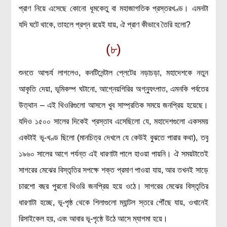
প্রাণ নিয়ে এসেছে কোনো ধূমকেতু বা মহাজাগতিক প্রস্তরখণ্ড। এমনটা
যদি ঘটে থাকে, তাহলে প্রশ্ন রয়েই যায়, ঐ প্রাণ কীভাবে তৈরি হলো?
(৮)
শুনতে আশ্চর্য লাগলেও, কনটিনেন্টাল প্লেটের নড়াচড়া, মহাদেশকে নতুন
আকৃতি দেয়া, ভূমিকম্প ঘটানো, আগ্নেয়গিরির অগ্ন্যুৎপাত, এমনকি পর্বতের
উত্থান – এই থিওরিগুলো আসলে খুব সাম্প্রতিক সময়ে জনপ্রিয় হয়েছে।
যদিও ১৫০০ সালের দিকেই প্রস্তাব এসেছিলো যে, মহাদেশগুলো একসময়
একটাই ভূ-খণ্ড ছিলো (মানচিত্র দেখলে যে কেউই বুঝতে পারার কথা), তবু
১৯৬০ সালের আগে পর্যন্ত এই ধারণাটা পালে হাওয়া পায়নি। ঐ সময়টাতেই
সাগরের মেঝের বিস্তৃতির সপক্ষে শক্ত প্রমাণ পাওয়া যায়, আর তখনই সাড়ে
চারশো বছর পুরনো থিওরি জনপ্রিয় হয়ে ওঠে। সাগরের মেঝের বিস্তৃতির
ধারণাটা হচ্ছে, ভূ-পৃষ্ঠ থেকে শিলাগুলো ম্যান্টল স্তরে পৌঁছে যায়, ওখানেই
রিসাইকেল হয়, এবং আবার ভূ-পৃষ্ঠে উঠে আসে ম্যাগমা হয়ে।