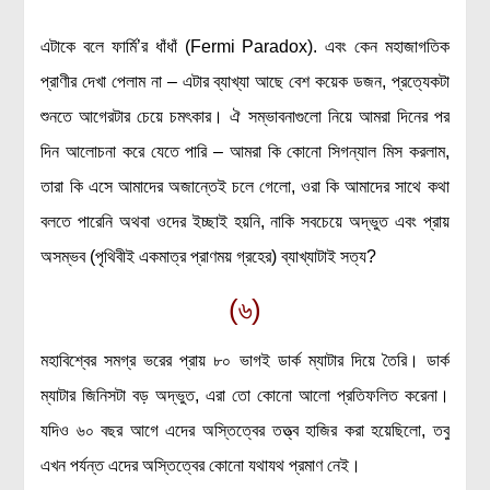
এটাকে বলে ফার্মি’র ধাঁধাঁ (Fermi Paradox). এবং কেন মহাজাগতিক
প্রাণীর দেখা পেলাম না – এটার ব্যাখ্যা আছে বেশ কয়েক ডজন, প্রত্যেকটা
শুনতে আগেরটার চেয়ে চমৎকার। ঐ সম্ভাবনাগুলো নিয়ে আমরা দিনের পর
দিন আলোচনা করে যেতে পারি – আমরা কি কোনো সিগন্যাল মিস করলাম,
তারা কি এসে আমাদের অজান্তেই চলে গেলো, ওরা কি আমাদের সাথে কথা
বলতে পারেনি অথবা ওদের ইচ্ছাই হয়নি, নাকি সবচেয়ে অদ্ভুত এবং প্রায়
অসম্ভব (পৃথিবীই একমাত্র প্রাণময় গ্রহের) ব্যাখ্যাটাই সত্য?
(৬)
মহাবিশ্বের সমগ্র ভরের প্রায় ৮০ ভাগই ডার্ক ম্যাটার দিয়ে তৈরি। ডার্ক
ম্যাটার জিনিসটা বড় অদ্ভুত, এরা তো কোনো আলো প্রতিফলিত করেনা।
যদিও ৬০ বছর আগে এদের অস্তিত্বের তত্ত্ব হাজির করা হয়েছিলো, তবু
এখন পর্যন্ত এদের অস্তিত্বের কোনো যথাযথ প্রমাণ নেই।