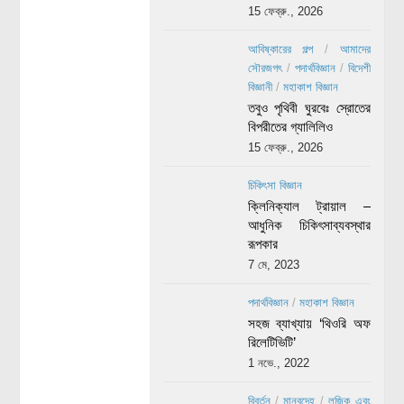
15 ফেব্রু., 2026
আবিষ্কারের গল্প
/
আমাদের
সৌরজগৎ
/
পদার্থবিজ্ঞান
/
বিদেশী
বিজ্ঞানী
/
মহাকাশ বিজ্ঞান
তবুও পৃথিবী ঘুরবেঃ স্রোতের
বিপরীতের গ্যালিলিও
15 ফেব্রু., 2026
চিকিৎসা বিজ্ঞান
ক্লিনিক্যাল ট্রায়াল –
আধুনিক চিকিৎসাব্যবস্থার
রূপকার
7 মে, 2023
পদার্থবিজ্ঞান
/
মহাকাশ বিজ্ঞান
সহজ ব্যাখ্যায় ‘থিওরি অফ
রিলেটিভিটি’
1 নভে., 2022
বিবর্তন
/
মানবদেহ
/
লজিক এবং