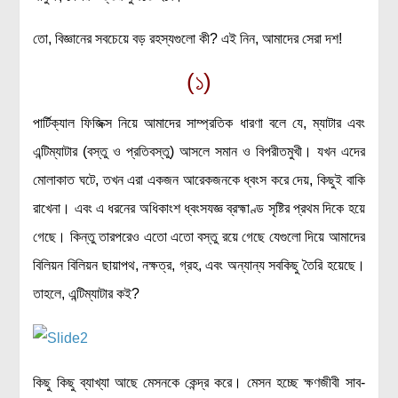
মহাকাশ বিজ্ঞান
তো, বিজ্ঞানের সবচেয়ে বড় রহস্যগুলো কী? এই নিন, আমাদের সেরা দশ!
আমাদের সৌরজগৎ
(১)
সৌরজগত ছাড়িয়ে
পার্টিক্যাল ফিজিক্স নিয়ে আমাদের সাম্প্রতিক ধারণা বলে যে, ম্যাটার এবং
সামাজিক বিজ্ঞান
এন্টিম্যাটার (বস্তু ও প্রতিবস্তু) আসলে সমান ও বিপরীতমুখী। যখন এদের
অর্থনীতি
মোলাকাত ঘটে, তখন এরা একজন আরেকজনকে ধ্বংস করে দেয়, কিছুই বাকি
রাষ্ট্রবিজ্ঞান
রাখেনা। এবং এ ধরনের অধিকাংশ ধ্বংসযজ্ঞ ব্রহ্মাণ্ড সৃষ্টির প্রথম দিকে হয়ে
নৃবিজ্ঞান
গেছে। কিন্তু তারপরেও এতো এতো বস্তু রয়ে গেছে যেগুলো দিয়ে আমাদের
সমাজতত্ত্ব
বিলিয়ন বিলিয়ন ছায়াপথ, নক্ষত্র, গ্রহ, এবং অন্যান্য সবকিছু তৈরি হয়েছে।
বিজ্ঞানীদের কথা
তাহলে, এন্টিম্যাটার কই?
বাংলাদেশী বিজ্ঞানী
বিদেশী বিজ্ঞানী
কিছু কিছু ব্যাখ্যা আছে মেসনকে কেন্দ্র করে। মেসন হচ্ছে ক্ষণজীবী সাব-
কার্ল সেগান