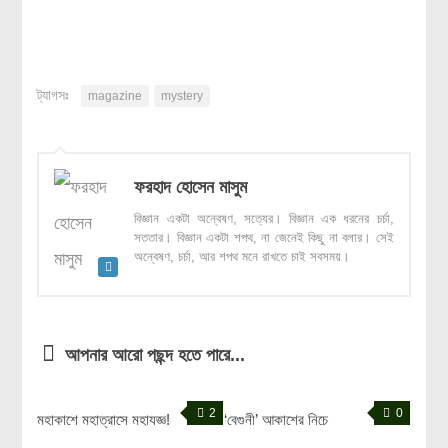
ট্যাগসঃ
magazine
mystery
ফরহাদ হোসেন মাসুম
বিজ্ঞান একটা অন্বেষণ, সত্যের। বিজ্ঞান এক ধরনের চর্চা,
সততার। বিজ্ঞান একটা শপথ, না জেনেই কিছু না বলার। সেই
অন্বেষণ, চর্চা, আর শপথ মনে রাখতে চাই সবসময়।
আপনার আরো পছন্দ হতে পারে...
2
0
মহাকাশে মহাত্রাসে মহাযজ্ঞ!
‘বেগুনী’ আকাশের নিচে