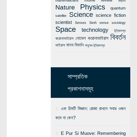
movie review
mathematicians
Myth
Physics
Nature
quantum
Science
science fiction
satellite
scientist
Senses
Sixth sense
sociology
Space
technology
ইন্দ্রিয়সমূহ
বিবর্তন
নোভেল করোনাভাইরাস
করোনাভাইরাস
মানব বিবর্তন
ভাইরাস
মানুষের ইন্দ্রিয়সমূহ
সাম্প্রতিক
প্রকাশনাসমূহ
এক চিমটি বিজ্ঞান: রোজা রাখলে সবার ওজন
কমে না কেন?
E Pur Si Muove: Remembering