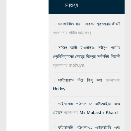
মন্তব্য
ডঃ অভিজিৎ রায় – একজন মুক্তমনার জীবনী
প্রকাশনায়
শামীম আহমেদ।
সাজিদ আলী হাওলাদারঃ সরীসৃপ প্রাণির
শ্রেণিবিন্যাসের ক্ষেত্রে বিশ্বের সর্বকনিষ্ঠ বিজ্ঞানী
প্রকাশনায়
mohuya
মাস্টারবেশন নিয়ে কিছু কথা
প্রকাশনায়
Hridoy
ভাইরোলজি পাঠশালা-১: এইচআইভি এবং
এইডস
প্রকাশনায়
Mir Mubashir Khalid
ভাইরোলজি পাঠশালা-১: এইচআইভি এবং