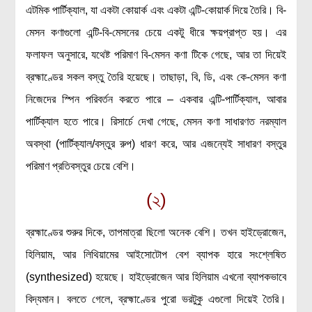
এটমিক পার্টিক্যাল, যা একটা কোয়ার্ক এবং একটা এন্টি-কোয়ার্ক দিয়ে তৈরি। বি-
বিশেষ পাতা
মেসন কণাগুলো এন্টি-বি-মেসনের চেয়ে একটু ধীরে ক্ষয়প্রাপ্ত হয়। এর
টাইমলাইন
ফলাফল অনুসারে, যথেষ্ট পরিমাণ বি-মেসন কণা টিকে গেছে, আর তা দিয়েই
প্রশ্নমালা
ব্রহ্মাণ্ডের সকল বস্তু তৈরি হয়েছে। তাছাড়া, বি, ডি, এবং কে-মেসন কণা
নিজেদের স্পিন পরিবর্তন করতে পারে – একবার এন্টি-পার্টিক্যাল, আবার
অন্যান্য
পার্টিক্যাল হতে পারে। রিসার্চে দেখা গেছে, মেসন কণা সাধারণত নরম্যাল
লেখকদের আঙিনা
অবস্থা (পার্টিক্যাল/বস্তুর রুপ) ধারণ করে, আর এজন্যেই সাধারণ বস্তুর
প্রবেশ
পরিমাণ প্রতিবস্তুর চেয়ে বেশি।
নিবন্ধন
(২)
আপনার প্রোফাইল
বিজ্ঞানযাত্রায় লেখা জমা দেয়ার নির্দেশনাসমূহ
ব্রহ্মাণ্ডের শুরুর দিকে, তাপমাত্রা ছিলো অনেক বেশি। তখন হাইড্রোজেন,
তথ্য ও যোগাযোগ
হিলিয়াম, আর লিথিয়ামের আইসোটোপ বেশ ব্যাপক হারে সংশ্লেষিত
বিজ্ঞানযাত্রা ম্যাগাজিন
(synthesized) হয়েছে। হাইড্রোজেন আর হিলিয়াম এখনো ব্যাপকভাবে
বিজ্ঞানযাত্রা সংবাদ/বিজ্ঞপ্তি
বিদ্যমান। বলতে গেলে, ব্রহ্মাণ্ডের পুরো ভরটুকু এগুলো দিয়েই তৈরি।