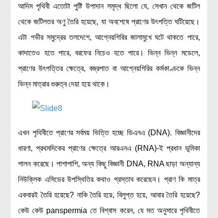
আদিম পৃথিবী এতোটা পুষ্টি উপাদান সমৃদ্ধ ছিলো যে, সেখান থেকে জটিল
থেকে জটিলতর অণু তৈরি হয়েছে, যা অবশেষে প্রাণের উৎপত্তি ঘটিয়েছে।
এটা গভীর সমুদ্রের তলদেশে, আগ্নেয়গিরির জালামুখে ঘটে থাকতে পারে,
কাদাতেও হতে পারে, বরফের নিচেও হতে পারে। ভিন্ন ভিন্ন মডেলে,
প্রাণের উৎপত্তির ক্ষেত্রে, বজ্রপাত বা আগ্নেয়গিরির কর্মকাণ্ডকে ভিন্ন
ভিন্ন মাত্রার গুরুত্ব দেয়া হয়ে থাকে।
এখন পৃথিবীতে প্রাণের সর্বময় ভিত্তি হচ্ছে ডিএনএ (DNA). বিজ্ঞানীদের
ধারণা, প্রথমদিকের প্রাণের ক্ষেত্রে আরএনএ (RNA)-ই প্রধান ভূমিকা
পালন করেছে। পাশাপাশি, অন্য কিছু বিজ্ঞানী DNA, RNA ছাড়া অন্যান্য
নিউক্লিক এসিডের উপস্থিতির কথাও প্রস্তাব করেছেন। প্রাণ কি মাত্র
একবারই তৈরি হয়েছে? নাকি তৈরি হয়ে, বিলুপ্ত হয়ে, আবার তৈরি হয়েছে?
কেউ কেউ panspermia তে বিশ্বাস করেন, যে মত অনুসারে পৃথিবীতে