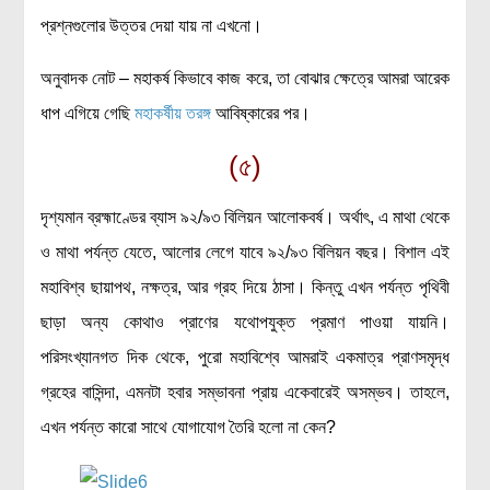
প্রশ্নগুলোর উত্তর দেয়া যায় না এখনো।
অনুবাদক নোট – মহাকর্ষ কিভাবে কাজ করে, তা বোঝার ক্ষেত্রে আমরা আরেক
ধাপ এগিয়ে গেছি
মহাকর্ষীয় তরঙ্গ
আবিষ্কারের পর।
(৫)
দৃশ্যমান ব্রহ্মাণ্ডের ব্যাস ৯২/৯৩ বিলিয়ন আলোকবর্ষ। অর্থাৎ, এ মাথা থেকে
ও মাথা পর্যন্ত যেতে, আলোর লেগে যাবে ৯২/৯৩ বিলিয়ন বছর। বিশাল এই
মহাবিশ্ব ছায়াপথ, নক্ষত্র, আর গ্রহ দিয়ে ঠাসা। কিন্তু এখন পর্যন্ত পৃথিবী
ছাড়া অন্য কোথাও প্রাণের যথোপযুক্ত প্রমাণ পাওয়া যায়নি।
পরিসংখ্যানগত দিক থেকে, পুরো মহাবিশ্বে আমরাই একমাত্র প্রাণসমৃদ্ধ
গ্রহের বাসিন্দা, এমনটা হবার সম্ভাবনা প্রায় একেবারেই অসম্ভব। তাহলে,
এখন পর্যন্ত কারো সাথে যোগাযোগ তৈরি হলো না কেন?