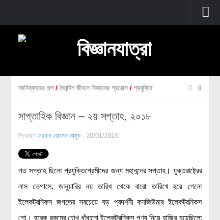
প্রচ্ছদ
বুনিয়াদি বিজ্ঞান
জীববিজ্ঞান
আবিষ্কারের গল্প
/
দৈনন্দিন জীবনে বিজ্ঞানের প্রয়োগ
/
প্রযুক্তি
0
উদ্ভিদবিজ্ঞান
সাপ্তাহিক বিজ্ঞান – ২য় সপ্তাহ, ২০১৮
প্রাণীবিজ্ঞান
বিবর্তন
লিখেছেন
ফরহাদ হোসেন মাসুম
· 20/01/2018
মানবদেহ
জেনেটিক্স
গত সপ্তাহ ছিলো প্রযুক্তিপ্রেমীদের জন্য মহানন্দের সপ্তাহ। যুক্তরাষ্ট্রের
রোগ ও চিকিৎসা
লাস ভেগাসে, জানুয়ারির নয় তারিখ থেকে বারো তারিখে হয়ে গেলো
অণুজীববিজ্ঞান
ইলেকট্রনিকস জগতের সবচেয়ে বড় প্রদর্শনী কনজিউমার ইলেকট্রনিকস
পদার্থবিজ্ঞান
শো। হরেক রকমের চোখ ধাঁধানো ইলেকট্রনিকস পণ্য নিয়ে হাজির হয়েছিলো