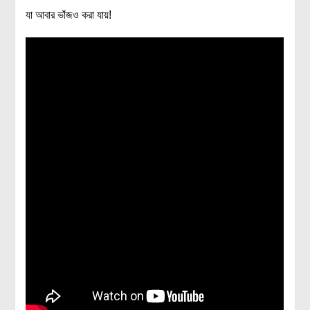
যা আবার ভাঁজও করা যায়!
বিশেষ পাতা
টাইমলাইন
প্রশ্নমালা
অন্যান্য
লেখকদের আঙিনা
প্রবেশ
নিবন্ধন
আপনার প্রোফাইল
বিজ্ঞানযাত্রায় লেখা জমা দেয়ার নির্দেশনাসমূহ
তথ্য ও যোগাযোগ
বিজ্ঞানযাত্রা ম্যাগাজিন
বিজ্ঞানযাত্রা সংবাদ/বিজ্ঞপ্তি