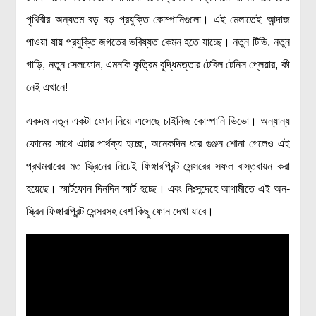
রসায়ন বিজ্ঞান
পৃথিবীর অন্যতম বড় বড় প্রযুক্তি কোম্পানিগুলো। এই মেলাতেই আন্দাজ
গণিত
পাওয়া যায় প্রযুক্তি জগতের ভবিষ্যত কেমন হতে যাচ্ছে। নতুন টিভি, নতুন
গাড়ি, নতুন সেলফোন, এমনকি কৃত্রিম বুদ্ধিমত্তার টেবিল টেনিস প্লেয়ার, কী
প্রায়োগিক বিজ্ঞান
নেই এখানে!
পরিবেশ বিজ্ঞান
প্রকৃতি
একদম নতুন একটা ফোন নিয়ে এসেছে চাইনিজ কোম্পানি ভিভো। অন্যান্য
ফোনের সাথে এটার পার্থক্য হচ্ছে, অনেকদিন ধরে গুঞ্জন শোনা গেলেও এই
প্রাকৃতিক দুর্যোগ
প্রথমবারের মত স্ক্রিনের নিচেই ফিঙ্গারপ্রিন্ট সেন্সরের সফল বাস্তবায়ন করা
জলবায়ু পরিবর্তন
হয়েছে। স্মার্টফোন দিনদিন স্মার্ট হচ্ছে। এবং নিঃসন্দেহে আগামীতে এই অন-
পরিবেশ দূষণ
স্ক্রিন ফিঙ্গারপ্রিন্ট সেন্সরসহ বেশ কিছু ফোন দেখা যাবে।
কম্পিউটার সায়েন্স
ইলেকট্রিক্যাল ইঞ্জিনিয়ারিং
জেনেটিক ইঞ্জিনিয়ারিং
বায়োটেকনোলজি
দৈনন্দিন জীবনে বিজ্ঞানের প্রয়োগ