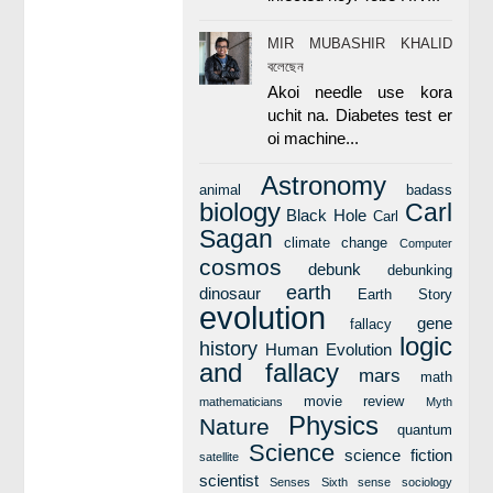
MIR MUBASHIR KHALID
বলেছেন
Akoi needle use kora
uchit na. Diabetes test er
oi machine...
Astronomy
animal
badass
biology
Carl
Black Hole
Carl
Sagan
climate change
Computer
cosmos
debunk
debunking
earth
dinosaur
Earth Story
evolution
gene
fallacy
logic
history
Human Evolution
and fallacy
mars
math
movie review
mathematicians
Myth
Physics
Nature
quantum
Science
science fiction
satellite
scientist
Senses
Sixth sense
sociology