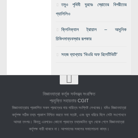
তবুও পৃথিবী ঘুরবেঃ স্রোতের বিপরীতের
গ্যালিলিও
ক্লিনিক্যাল ট্রায়াল – আধুনিক
চিকিৎসাব্যবস্থার রূপকার
সহজ ব্যাখ্যায় ‘থিওরি অফ রিলেটিভিটি’
বিজ্ঞানযাত্রা কর্তৃক সর্বসত্ত্ব সংরক্ষিত
প্রযুক্তি সহায়তায়
CGIT
বিজ্ঞানযাত্রায় প্রকাশিত সকল প্রবন্ধের দায় দায়িত্ব সংশ্লিষ্ট লেখকের। যদিও বিজ্ঞানযাত্রা
কর্তৃপক্ষ সঠিক তথ্য প্রকাশ নিশ্চিত করতে সদা সচেষ্ট, এবং ভুল ধরিয়ে দিলে সেটা সংশোধনে
আমরা তৎপর। কিন্তু এরপরেও কোনো প্রবন্ধে তথ্যজনিত ভুল থেকে গেলে বিজ্ঞানযাত্রা
কর্তৃপক্ষ দায়ী থাকবে না। আপনাদের সকলের সমালোচনা কাম্য।