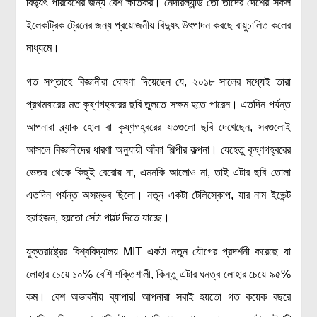
বিদ্যুৎ পরিবেশের জন্য বেশ ক্ষতিকর। নেদারল্যান্ড তো তাদের দেশের সকল
ইলেকট্রিক ট্রেনের জন্য প্রয়োজনীয় বিদ্যুৎ উৎপাদন করছে বায়ুচালিত কলের
মাধ্যমে।
গত সপ্তাহে বিজ্ঞানীরা ঘোষণা দিয়েছেন যে, ২০১৮ সালের মধ্যেই তারা
প্রথমবারের মত কৃষ্ণগহ্বরের ছবি তুলতে সক্ষম হতে পারেন। এতদিন পর্যন্ত
আপনারা ব্ল্যাক হোল বা কৃষ্ণগহ্বরের যতগুলো ছবি দেখেছেন, সবগুলোই
আসলে বিজ্ঞানীদের ধারণা অনুযায়ী আঁকা শিল্পীর কল্পনা। যেহেতু কৃষ্ণগহ্বরের
ভেতর থেকে কিছুই বেরোয় না, এমনকি আলোও না, তাই এটার ছবি তোলা
এতদিন পর্যন্ত অসম্ভব ছিলো। নতুন একটা টেলিস্কোপ, যার নাম ইভেন্ট
হরাইজন, হয়তো সেটা পাল্টে দিতে যাচ্ছে।
যুক্তরাষ্ট্রের বিশ্ববিদ্যালয় MIT একটা নতুন যৌগের প্রদর্শনী করেছে যা
লোহার চেয়ে ১০% বেশি শক্তিশালী, কিন্তু এটার ঘনত্ব লোহার চেয়ে ৯৫%
কম। বেশ অভাবনীয় ব্যাপার! আপনারা সবাই হয়তো গত কয়েক বছরে