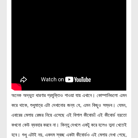
মহাকাশ বিজ্ঞান
আমাদের সৌরজগৎ
সৌরজগত ছাড়িয়ে
সামাজিক বিজ্ঞান
অর্থনীতি
রাষ্ট্রবিজ্ঞান
নৃবিজ্ঞান
সমাজতত্ত্ব
অনেক অদ্ভুত ধারণার প্রযুক্তিও পাওয়া যায় এখানে। কোম্পানিগুলো এমন
বিজ্ঞানীদের কথা
করে থাকে, শুধুমাত্র এটা দেখানোর জন্য যে, এমন কিছুও সম্ভব। যেমন,
এবারের মেলায় রেজর নিয়ে এসেছে এই বিশাল কীবোর্ড! এই কীবোর্ড হয়তো
বাংলাদেশী বিজ্ঞানী
কখনো কেউ ব্যবহার করবে না। কিন্তু দেখলে একটু করে হলেও তব্দা খেতেই
বিদেশী বিজ্ঞানী
হবে। শুধু এটাই নয়, একদম স্বচ্ছ একটা কীবোর্ডও এই মেলায় দেখা গেছে,
কার্ল সেগান