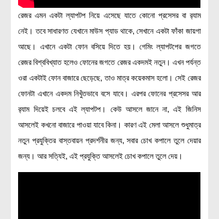
লক্ষ্য ও উদ্দেশ্য
রেজর এমন একটা ল্যাপটপ নিয়ে এসেছে যাতে কোনো প্রসেসর বা র‍্যাম
যোগাযোগ
নেই। তবে সাধারণত যেখানে মাউস প্যাড থাকে, সেখানে একটা ফাঁকা জায়গা
বৈজ্ঞানিক কল্পকাহিনী
আছে। এখানে একটা ফোন বসিয়ে দিতে হয়। গেমিং ল্যাপটপের জগতে
লজিক এবং ফ্যালাসি
রেজর বিশ্ববিখ্যাত হলেও ফোনের জগতে রেজর একদমই নতুন। এখন পর্যন্ত
রিভিউ (বই/মুভি/সিরিজ)
ওরা একটাই ফোন বাজারে ছেড়েছে, তাও মাত্র কয়েকমাস হলো। সেই রেজর
আবিষ্কারের গল্প
ফোনটা এখানে একদম নিখুঁতভাবে বসে যাবে। এরপর ফোনের প্রসেসর আর
বিজ্ঞান নিয়ে কার্টুন
র‍্যাম দিয়েই চলবে এই ল্যাপটপ। কেউ আসলে জানে না, এই জিনিস
বাংলাদেশের কথা
আসলেই কখনো বাজারে পাওয়া যাবে কিনা। কারণ এই মেলা আসলে শুধুমাত্র
নতুন প্রযুক্তির বাস্তবায়ন প্রদর্শনীর জন্য, সবার চোখ কপালে তুলে দেয়ার
জন্য। আর সত্যিই, এই প্রযুক্তি আসলেই চোখ কপালে তুলে দেয়।