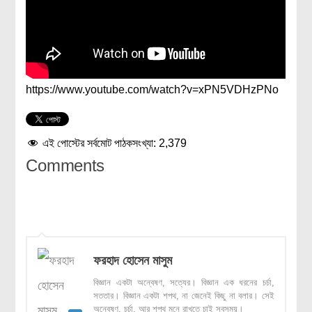
https://www.youtube.com/watch?v=xPN5VDHzPNo
এই পোস্টের সর্বমোট পাঠকসংখ্যা:
2,379
Comments
ফরহাদ হোসেন মাসুম
বিজ্ঞান একটা অন্বেষণ, সত্যের। বিজ্ঞান এক ধরনের চর্চা,
সততার। বিজ্ঞান একটা শপথ, না জেনেই কিছু না বলার। সেই
অন্বেষণ, চর্চা, আর শপথ মনে রাখতে চাই সবসময়।