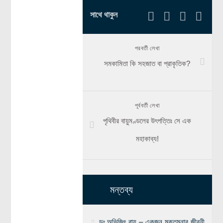
সাথে থাকুন
পরবর্তী লেখা
সমকামিতা কি সহজাত বা প্রাকৃতিক?
পূর্ববর্তী লেখা
পৃথিবীর বায়ুমণ্ডলের উৎপত্তিঃ সে এক
মহাকাব্য!
মন্তব্য
ডঃ অভিজিৎ রায় – একজন মুক্তমনার জীবনী