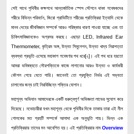
সেই সাথে পৃথিবীর কক্ষপথে আন্তর্জাতিক স্পেস স্টেশনে থাকা গবেষকদের
শরীরে বিভিন্ন পরিবর্তন, জিরো গ্রাভিটিতে শরীরের প্রতিক্রিয়া ইত্যাদি থেকে
মানব দেহের জীববিজ্ঞান সম্পর্কে আরও পরিষ্কার ধারণা পাওয়া যাচ্ছে এবং তা
চিকিৎসাবিজ্ঞানকেও অগ্রসর করছে। এছাড়া LED, Infrared Ear
Thermometer, কৃত্রিম অঙ্গ, উন্নত সিমুলেশন, উন্নত খাদ্য নিরাপত্তা
ব্যবস্থা প্রভৃতি এসেছে মহাকাশ গবেষণার পথ ধরে[২]। এই পথ ধরে হয়তো
আমরা ভবিষষ্যতে সৌরশক্তিকে কাজে লাগানোর আরও উন্নত ও কার্যকরী
কৌশল পেয়ে যেতে পারি। জানেনই তো প্রযুক্তি নির্ভর এই সভ্যতা
চালানোর জন্য চাই নিরবিচ্ছিন্ন শক্তির যোগান।
মহাশূন্য অভিযান আমাদেরকে একটি গুরুত্বপূর্ণ অভিজ্ঞতা লাভের সুযোগ করে
দিয়েছে। নভোচারীরা যখন মহাশূন্য থেকে পৃথিবীর দিকে তাকায় তারা এই নীল
গোলকের মত গ্রহটি সম্পর্কে আলাদা এক অনুভূতি পায়। ভিন্ন এক
প্রতিক্রিয়ায় তাদের মন আবেশিত হয়। এই প্রতিক্রিয়ার নাম
Overview