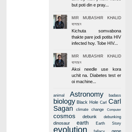
but poti din e pray...
MIR MUBASHIR KHALID
বলেছেন
Kichuta somvabona
thakte pare jodi potita HIV
infected hoy. Tobe HIV...
MIR MUBASHIR KHALID
বলেছেন
Akoi needle use kora
uchit na. Diabetes test er
oi machine...
Astronomy
animal
badass
biology
Carl
Black Hole
Carl
Sagan
climate change
Computer
cosmos
debunk
debunking
earth
dinosaur
Earth Story
evolution
gene
fallacy