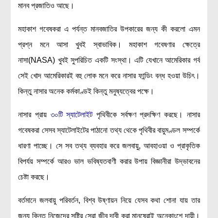
মানব প্রজাতিও আছে।
বিশেষ পাতা
মহাকাশ গবেষকরা এ পর্যন্ত মানবজাতির উপকারের জন্য কী করলো এমন
টাইমলাইন
প্রশ্ন মনে আসা খুবই স্বাভাবিক। মহাকাশ গবেষণার ক্ষেত্রে
প্রশ্নমালা
নাসা(NASA) খুবই সুপরিচিত একটি সংস্থা। এটি যেখানে আমেরিকার গর্ব
অন্যান্য
সেই খোদ আমেরিকারই বহু লোক মনে করে নাসার ফান্ডিং বন্ধ হওয়া উচিৎ।
কিন্তু নাসার অনেক কর্মকাণ্ডই কিন্তু মনুষ্যত্বের পক্ষে।
লেখকদের আঙিনা
প্রবেশ
নাসার প্রায়
৩০টি স্যাটেলাইট
পৃথিবীকে সর্বক্ষণ প্রদক্ষিণ করছে। নাসার
নিবন্ধন
গবেষকরা সেসব স্যাটেলাইটের পাঠানো তথ্য থেকে পৃথিবীর বায়ুমণ্ডল সম্পর্কে
আপনার প্রোফাইল
ধারণা পাচ্ছে। সে সব তথ্য ব্যবহার করে জলবায়ু, আবহাওয়া ও প্রাকৃতিক
বিজ্ঞানযাত্রায় লেখা জমা দেয়ার নির্দেশনাসমূহ
বিপর্যয় সম্পর্কে আরও ভাল ভবিষ্যতবাণী করার উপায় বিজ্ঞানীরা উদ্ভাবনের
তথ্য ও যোগাযোগ
চেষ্টা করছে।
বিজ্ঞানযাত্রা ম্যাগাজিন
বর্তমানে জলবায়ু পরিবর্তন, বিশ্ব উষ্ণায়ন নিয়ে যেসব কথা শোনা যায় তার
বিজ্ঞানযাত্রা সংবাদ/বিজ্ঞপ্তি
জন্য কিন্তু নিজেদের সৃষ্টির সেরা জীব দাবী করা মানুষেরাই অনেকাংশে দায়ী।