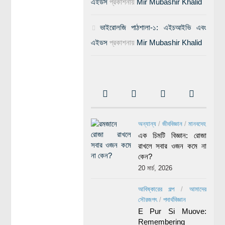
এইডস
প্রকাশনায়
Mir Mubashir Khalid
ভাইরোলজি পাঠশালা-১: এইচআইভি এবং
এইডস
প্রকাশনায়
Mir Mubashir Khalid
অন্যান্য
/
জীববিজ্ঞান
/
মানবদেহ
এক চিমটি বিজ্ঞান: রোজা
রাখলে সবার ওজন কমে না
কেন?
20 মার্চ, 2026
আবিষ্কারের গল্প
/
আমাদের
সৌরজগৎ
/
পদার্থবিজ্ঞান
E Pur Si Muove:
Remembering