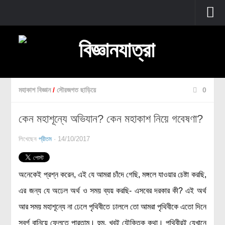
প্রচ্ছদ
বুনিয়াদি বিজ্ঞান
জীববিজ্ঞান
মহাকাশ বিজ্ঞান
/
সৌরজগত ছাড়িয়ে
0
উদ্ভিদবিজ্ঞান
কেন মহাশূন্যে অভিযান? কেন মহাকাশ নিয়ে গবেষণা?
প্রাণীবিজ্ঞান
বিবর্তন
লিখেছেন
প্রীতম
· 14/10/2017
মানবদেহ
জেনেটিক্স
অনেকেই প্রশ্ন করেন, এই যে আমরা চাঁদে গেছি, মঙ্গলে যাওয়ার চেষ্টা করছি,
রোগ ও চিকিৎসা
এর জন্য যে অঢেল অর্থ ও সময় ব্যয় করছি- এসবের দরকার কী? এই অর্থ
অণুজীববিজ্ঞান
আর সময় মহাশূন্যে না ঢেলে পৃথিবীতে ঢাললে তো আমরা পৃথিবীকে এতো দিনে
পদার্থবিজ্ঞান
স্বর্গ বানিয়ে ফেলতে পারতাম। হুম, খুবই যৌক্তিক কথা। পৃথিবীরই যেখানে