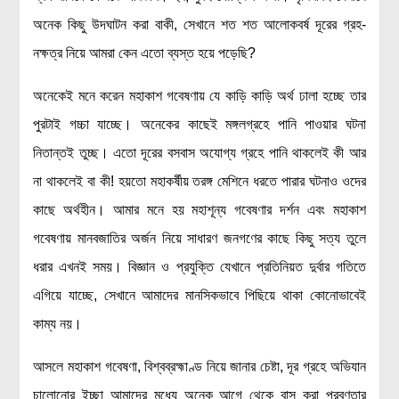
রসায়ন বিজ্ঞান
অনেক কিছু উদঘাটন করা বাকী, সেখানে শত শত আলোকবর্ষ দূরের গ্রহ-
গণিত
নক্ষত্র নিয়ে আমরা কেন এতো ব্যস্ত হয়ে পড়েছি?
প্রায়োগিক বিজ্ঞান
অনেকেই মনে করেন মহাকাশ গবেষণায় যে কাড়ি কাড়ি অর্থ ঢালা হচ্ছে তার
পরিবেশ বিজ্ঞান
পুরটাই গচ্চা যাচ্ছে। অনেকের কাছেই মঙ্গলগ্রহে পানি পাওয়ার ঘটনা
প্রকৃতি
নিতান্তই তুচ্ছ। এতো দূরের বসবাস অযোগ্য গ্রহে পানি থাকলেই কী আর
না থাকলেই বা কী! হয়তো মহাকর্ষীয় তরঙ্গ মেশিনে ধরতে পারার ঘটনাও ওদের
প্রাকৃতিক দুর্যোগ
কাছে অর্থহীন। আমার মনে হয় মহাশূন্য গবেষণার দর্শন এবং মহাকাশ
জলবায়ু পরিবর্তন
গবেষণায় মানবজাতির অর্জন নিয়ে সাধারণ জনগণের কাছে কিছু সত্য তুলে
পরিবেশ দূষণ
ধরার এখনই সময়। বিজ্ঞান ও প্রযুক্তি যেখানে প্রতিনিয়ত দুর্বার গতিতে
কম্পিউটার সায়েন্স
এগিয়ে যাচ্ছে, সেখানে আমাদের মানসিকভাবে পিছিয়ে থাকা কোনোভাবেই
ইলেকট্রিক্যাল ইঞ্জিনিয়ারিং
কাম্য নয়।
জেনেটিক ইঞ্জিনিয়ারিং
বায়োটেকনোলজি
আসলে মহাকাশ গবেষণা, বিশ্বব্রহ্মাণ্ড নিয়ে জানার চেষ্টা, দূর গ্রহে অভিযান
দৈনন্দিন জীবনে বিজ্ঞানের প্রয়োগ
চালোনোর ইচ্ছা আমাদের মধ্যে অনেক আগে থেকে বাস করা প্রবণতার