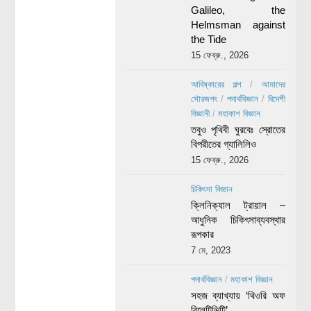
Galileo, the
Helmsman against
the Tide
15 ফেব্রু., 2026
আবিষ্কারের গল্প
/
আমাদের
সৌরজগৎ
/
পদার্থবিজ্ঞান
/
বিদেশী
বিজ্ঞানী
/
মহাকাশ বিজ্ঞান
তবুও পৃথিবী ঘুরবেঃ স্রোতের
বিপরীতের গ্যালিলিও
15 ফেব্রু., 2026
চিকিৎসা বিজ্ঞান
ক্লিনিক্যাল ট্রায়াল –
আধুনিক চিকিৎসাব্যবস্থার
রূপকার
7 মে, 2023
পদার্থবিজ্ঞান
/
মহাকাশ বিজ্ঞান
সহজ ব্যাখ্যায় ‘থিওরি অফ
রিলেটিভিটি’