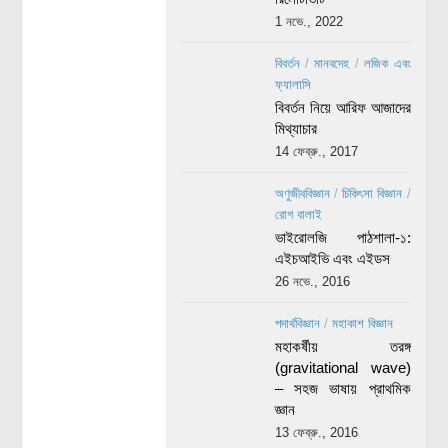
1 নভে., 2022
বিবর্তন
/
মানবদেহ
/
লজিক এবং
ফ্যালাসি
বিবর্তন নিয়ে আরিফ আজাদের
মিথ্যাচার
14 ফেব্রু., 2017
অণুজীববিজ্ঞান
/
চিকিৎসা বিজ্ঞান
/
রোগ বালাই
ভাইরোলজি পাঠশালা-১:
এইচআইভি এবং এইডস
26 নভে., 2016
পদার্থবিজ্ঞান
/
মহাকাশ বিজ্ঞান
মহাকর্ষীয় তরঙ্গ
(gravitational wave)
– সহজ ভাষায় প্রাথমিক
জ্ঞান
13 ফেব্রু., 2016