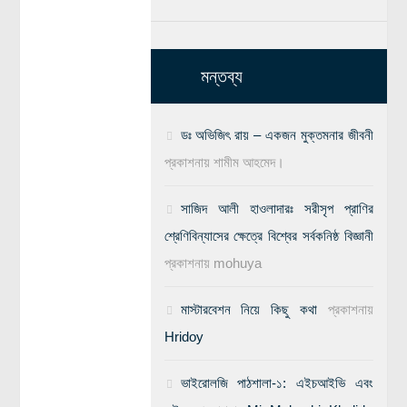
মন্তব্য
ডঃ অভিজিৎ রায় – একজন মুক্তমনার জীবনী
প্রকাশনায়
শামীম আহমেদ।
সাজিদ আলী হাওলাদারঃ সরীসৃপ প্রাণির
শ্রেণিবিন্যাসের ক্ষেত্রে বিশ্বের সর্বকনিষ্ঠ বিজ্ঞানী
প্রকাশনায়
mohuya
মাস্টারবেশন নিয়ে কিছু কথা
প্রকাশনায়
Hridoy
ভাইরোলজি পাঠশালা-১: এইচআইভি এবং