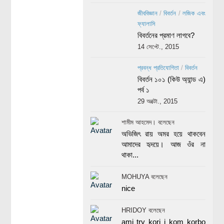
জীববিজ্ঞান
/
বিবর্তন
/
লজিক এবং
ফ্যালাসি
বিবর্তনের প্রমাণ লাগবে?
14 সেপ্টে., 2015
প্রবন্ধ প্রতিযোগিতা
/
বিবর্তন
বিবর্তন ১০১ (কিউ অ্যান্ড এ)
পর্ব ১
29 অক্টো., 2015
শামীম আহমেদ। বলেছেন
অভিজিৎ রায় অমর হয়ে থাকবেন
আমাদের হৃদয়ে। আজ ওঁর না
থাকা...
MOHUYA বলেছেন
nice
HRIDOY বলেছেন
ami try kori j kom korbo