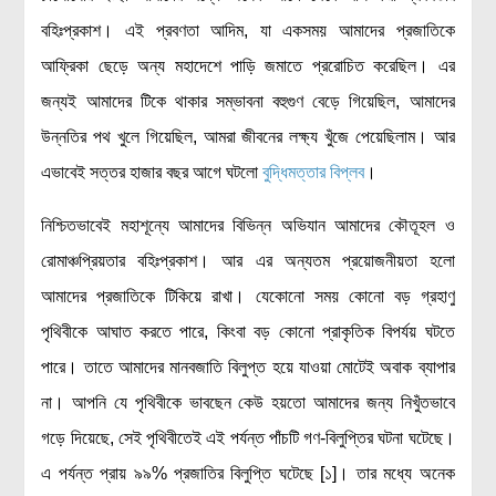
বহিঃপ্রকাশ। এই প্রবণতা আদিম, যা একসময় আমাদের প্রজাতিকে
মহাকাশ বিজ্ঞান
আফ্রিকা ছেড়ে অন্য মহাদেশে পাড়ি জমাতে প্ররোচিত করেছিল। এর
আমাদের সৌরজগৎ
জন্যই আমাদের টিকে থাকার সম্ভাবনা বহুগুণ বেড়ে গিয়েছিল, আমাদের
সৌরজগত ছাড়িয়ে
উন্নতির পথ খুলে গিয়েছিল, আমরা জীবনের লক্ষ্য খুঁজে পেয়েছিলাম। আর
সামাজিক বিজ্ঞান
এভাবেই সত্তর হাজার বছর আগে ঘটলো
বুদ্ধিমত্তার বিপ্লব
।
অর্থনীতি
নিশ্চিতভাবেই মহাশূন্যে আমাদের বিভিন্ন অভিযান আমাদের কৌতূহল ও
রাষ্ট্রবিজ্ঞান
রোমাঞ্চপ্রিয়তার বহিঃপ্রকাশ। আর এর অন্যতম প্রয়োজনীয়তা হলো
নৃবিজ্ঞান
আমাদের প্রজাতিকে টিকিয়ে রাখা। যেকোনো সময় কোনো বড় গ্রহাণু
সমাজতত্ত্ব
পৃথিবীকে আঘাত করতে পারে, কিংবা বড় কোনো প্রাকৃতিক বিপর্যয় ঘটতে
বিজ্ঞানীদের কথা
পারে। তাতে আমাদের মানবজাতি বিলুপ্ত হয়ে যাওয়া মোটেই অবাক ব্যাপার
না। আপনি যে পৃথিবীকে ভাবছেন কেউ হয়তো আমাদের জন্য নিখুঁতভাবে
বাংলাদেশী বিজ্ঞানী
গড়ে দিয়েছে, সেই পৃথিবীতেই এই পর্যন্ত পাঁচটি গণ-বিলুপ্তির ঘটনা ঘটেছে।
বিদেশী বিজ্ঞানী
এ পর্যন্ত প্রায় ৯৯% প্রজাতির বিলুপ্তি ঘটেছে [১]। তার মধ্যে অনেক
কার্ল সেগান