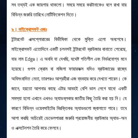
সব তথ্যই এক জায়গায় থাকলো। সময়ে সময়ে করটানাকেও বলে রাখা যায়
বিভিন্ন জরুরি তারিখে নোটিফিকেশন দিতে।
৯। মাইক্রোসফট এজঃ
ইন্টারনেট এক্সপ্লোরারের বিভীষিকা থেকে মুক্তি এলো অবশেষে।
মাইক্রোসফট এতোদিনে একটি চলনসই ইন্টারনেট ব্রাউজার বানাতে পেরেছে,
যার নাম Edge। এ অবধি যা দেখছি, যথেষ্ট গতিশীল এবং নির্ভরযোগ্য মনে
হয়েছে। গুগল ক্রোম বা মজিলা ফায়ারফক্স যদিও ব্রাউজারের রাজ্যে
অবিসংবাদিত নেতা, তারপরও আগ্রহীরা এজ ব্যবহার করে দেখতে পারেন। কে
জানে, হয়তো আপনার কাছে এটার আবহই বেশি ভাল লেগে যাবে! একটি
সমস্যা হলো এখানে এখনও অ্যাডব্লকার জাতীয় কিছু তৈরি করা হয় নি। যে
কারণে বিভিন্ন ওয়েবসাইটের বিরক্তিকর অ্যাডগুলো জ্বালাতে পারে। তবে
আশা করছি অচিরেই ডেভেলপাররা জরুরি প্রয়োজনীয় ব্রাউজার অ্যাড-অন
ও এক্সটেনশন তৈরি করে ফেলবে।