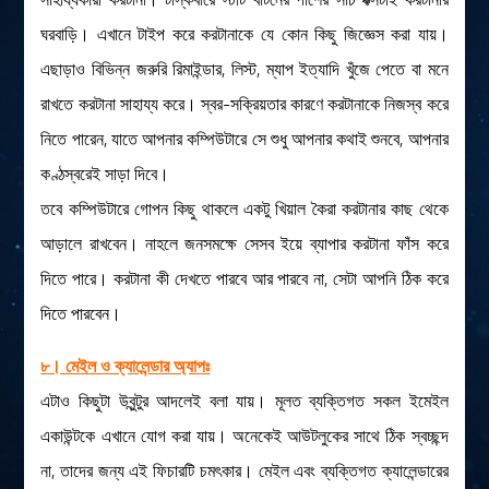
ঘরবাড়ি। এখানে টাইপ করে করটানাকে যে কোন কিছু জিজ্ঞেস করা যায়।
এছাড়াও বিভিন্ন জরুরি রিমাইন্ডার, লিস্ট, ম্যাপ ইত্যাদি খুঁজে পেতে বা মনে
রাখতে করটানা সাহায্য করে। স্বর-সক্রিয়তার কারণে করটানাকে নিজস্ব করে
নিতে পারেন, যাতে আপনার কম্পিউটারে সে শুধু আপনার কথাই শুনবে, আপনার
কণ্ঠস্বরেই সাড়া দিবে।
তবে কম্পিউটারে গোপন কিছু থাকলে একটু খিয়াল কৈরা করটানার কাছ থেকে
আড়ালে রাখবেন। নাহলে জনসমক্ষে সেসব ইয়ে ব্যাপার করটানা ফাঁস করে
দিতে পারে। করটানা কী দেখতে পারবে আর পারবে না, সেটা আপনি ঠিক করে
দিতে পারবেন।
৮। মেইল ও ক্যালেন্ডার অ্যাপঃ
এটাও কিছুটা উবুন্টুর আদলেই বলা যায়। মূলত ব্যক্তিগত সকল ইমেইল
একাউন্টকে এখানে যোগ করা যায়। অনেকেই আউটলুকের সাথে ঠিক স্বচ্ছন্দ
না, তাদের জন্য এই ফিচারটি চমৎকার। মেইল এবং ব্যক্তিগত ক্যালেন্ডারের