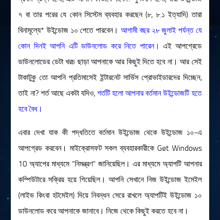
৭ বা তার পরের যে কোন সিস্টেম ব্যবহার করছেন (৮, ৮.১ ইত্যাদি) তারা
মহাকাশ বিজ্ঞান
বিনামূল্যে* উইন্ডোজ ১০ পেতে পারবেন।
আগামী বছর ২৮ জুলাই পর্যন্ত যে
আমাদের সৌরজগৎ
কোন দিনই আপনি এটি ডাউনলোড করে নিতে পারেন।
এই আপগ্রেডে
সৌরজগত ছাড়িয়ে
ডাউনলোডের ডেটা খরচ ছাড়া আপনাকে আর কিছুই দিতে হবে না। আর সেই
সামাজিক বিজ্ঞান
টাকাটুকু তো আপনি প্রতিমাসেই ইন্টারনেট সার্ভিস প্রোভাইডারদের দিচ্ছেন,
তাই না? শর্ত আছে একটা যদিও,
শর্তটি হলো আপনার বর্তমান উইন্ডোজটি হতে
অর্থনীতি
হবে বৈধ।
রাষ্ট্রবিজ্ঞান
নৃবিজ্ঞান
এবার দেখা যাক কী পদ্ধতিতে বর্তমান উইন্ডোজ থেকে উইন্ডোজ ১০-এ
সমাজতত্ত্ব
আপগ্রেড করবেন। মাইক্রোসফট সকল ব্যবহারকারীকে Get Windows
বিজ্ঞানীদের কথা
10 অ্যাপের মাধ্যমে “নিমন্ত্রণ” জানিয়েছিল। এর মাধ্যমে অ্যাপটি আপনার
কম্পিউটারে সক্রিয় হয়ে গিয়েছিল। আপনি সেখানে নিজ উইন্ডোজ ইমেইল
বাংলাদেশী বিজ্ঞানী
(লাইভ কিংবা হটমেইল) দিয়ে নিবন্ধন সেরে রাখলে অ্যাপটিই উইন্ডোজ ১০
বিদেশী বিজ্ঞানী
ডাউনলোড করে আপনাকে জানাবে। নিজে থেকে কিছুই করতে হবে না।
কার্ল সেগান