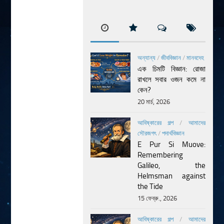
অন্যান্য
/
জীববিজ্ঞান
/
মানবদেহ
এক চিমটি বিজ্ঞান: রোজা
রাখলে সবার ওজন কমে না
কেন?
20 মার্চ, 2026
আবিষ্কারের গল্প
/
আমাদের
সৌরজগৎ
/
পদার্থবিজ্ঞান
E Pur Si Muove:
Remembering
Galileo, the
Helmsman against
the Tide
15 ফেব্রু., 2026
আবিষ্কারের গল্প
/
আমাদের