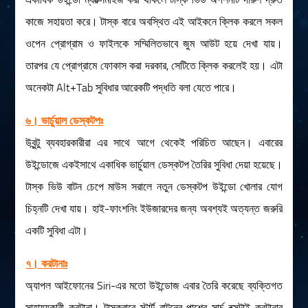
কাজে সহায়তা করে। টাস্ক বারে অবস্থিত এই আইকনে ক্লিক করলে সকল
ওপেন প্রোগ্রাম ও ফাইলকে সম্মিলিতভাবে জুম আউট হয়ে দেখা যায়।
তারপর যে প্রোগ্রামে ফোকাস করা দরকার, সেটিতে ক্লিক করলেই হয়। এটা
অনেকটা Alt+Tab সুবিধার আরেকটি পদ্ধতি বলা যেতে পারে।
৬। ভার্চুয়াল ডেস্কটপঃ
উবুন্টু ব্যবহারকারীরা এর সাথে আগে থেকেই পরিচিত আছেন। এবারের
উইন্ডোজে একইসাথে একাধিক ভার্চুয়াল ডেস্কটপ তৈরির সুবিধা দেয়া হয়েছে।
টাস্ক ভিউ বাটন চেপে মাউস সরালে নতুন ডেস্কটপ উইন্ডো খোলার যোগ
চিহ্নটি দেখা যায়। হাই-ফাংশনিং ইউজারদের জন্য অবশ্যই অত্যন্ত জরুরি
একটি সুবিধা এটা।
৭। করটানাঃ
অ্যাপল আইফোনের Siri-এর মতো উইন্ডোজ এবার তৈরি করেছে ব্যক্তিগত
সাহায্যকারী করটানা। টাস্কবারে স্টার্ট বাটনের পাশের সার্চ বক্সটাই করটানার