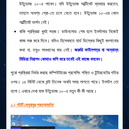
লক্ষ্য ও উদ্দেশ্য
উইন্ডোজ ১০-এ পাবেন। যদি উইন্ডোজ আল্টিমেট ব্যবহার করতেন,
যোগাযোগ
তাহলে অবশ্য প্রো-তে চলে যেতে হবে। উইন্ডোজ ১০-এর কোন
আল্টিমেট ভার্সন নেই।
বৈজ্ঞানিক কল্পকাহিনী
বাকি প্রক্রিয়া খুবই সহজ। ডাউনলোড শেষ হলে ইনস্টলার নিজেই
লজিক এবং ফ্যালাসি
কাজ শুরু করে দিবে। যদিও হিসেবমতে হার্ড ডিস্কের কিছুই বদলানোর
রিভিউ (বই/মুভি/সিরিজ)
কথা না, তবুও সাবধানের মার নেই।
জরুরি ফাইলপত্র বা অন্যান্য
আবিষ্কারের গল্প
মিডিয়া নিরাপদ কোথাও কপি করে তবেই এই কাজে বসবেন।
বিজ্ঞান নিয়ে কার্টুন
বাংলাদেশের কথা
পুরো প্রক্রিয়া নির্ভর করছে কম্পিউটারের প্রসেসিং শক্তি ও ইন্টারনেটের গতির
ওপর। ১৫ মিনিট থেকে ঘন্টা তিনেক অবধি সময় লাগতে পারে। ইনস্টল তো
হলো। এবারে দেখা যাক উইন্ডোজ ১০-এ নতুন কী কী আছে।
১। স্টার্ট মেনুবাবুর প্রত্যাবর্তন!