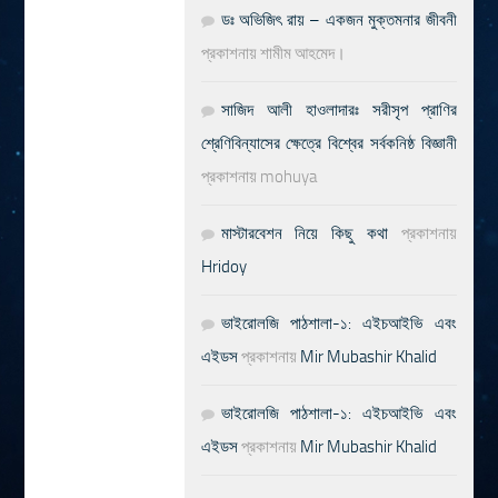
ডঃ অভিজিৎ রায় – একজন মুক্তমনার জীবনী
প্রকাশনায়
শামীম আহমেদ।
সাজিদ আলী হাওলাদারঃ সরীসৃপ প্রাণির
শ্রেণিবিন্যাসের ক্ষেত্রে বিশ্বের সর্বকনিষ্ঠ বিজ্ঞানী
প্রকাশনায়
mohuya
মাস্টারবেশন নিয়ে কিছু কথা
প্রকাশনায়
Hridoy
ভাইরোলজি পাঠশালা-১: এইচআইভি এবং
এইডস
প্রকাশনায়
Mir Mubashir Khalid
ভাইরোলজি পাঠশালা-১: এইচআইভি এবং
এইডস
প্রকাশনায়
Mir Mubashir Khalid