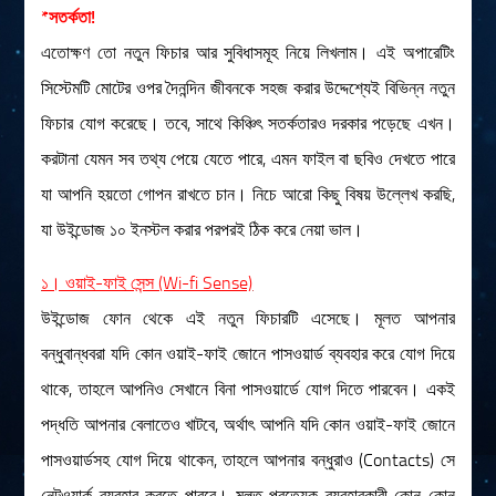
*সতর্কতা!
এতোক্ষণ তো নতুন ফিচার আর সুবিধাসমূহ নিয়ে লিখলাম। এই অপারেটিং
সিস্টেমটি মোটের ওপর দৈনন্দিন জীবনকে সহজ করার উদ্দেশ্যেই বিভিন্ন নতুন
ফিচার যোগ করেছে। তবে, সাথে কিঞ্চিৎ সতর্কতারও দরকার পড়েছে এখন।
করটানা যেমন সব তথ্য পেয়ে যেতে পারে, এমন ফাইল বা ছবিও দেখতে পারে
যা আপনি হয়তো গোপন রাখতে চান। নিচে আরো কিছু বিষয় উল্লেখ করছি,
যা উইন্ডোজ ১০ ইনস্টল করার পরপরই ঠিক করে নেয়া ভাল।
১। ওয়াই-ফাই সেন্স (Wi-fi Sense)
উইন্ডোজ ফোন থেকে এই নতুন ফিচারটি এসেছে। মূলত আপনার
বন্ধুবান্ধবরা যদি কোন ওয়াই-ফাই জোনে পাসওয়ার্ড ব্যবহার করে যোগ দিয়ে
থাকে, তাহলে আপনিও সেখানে বিনা পাসওয়ার্ডে যোগ দিতে পারবেন। একই
পদ্ধতি আপনার বেলাতেও খাটবে, অর্থাৎ আপনি যদি কোন ওয়াই-ফাই জোনে
পাসওয়ার্ডসহ যোগ দিয়ে থাকেন, তাহলে আপনার বন্ধুরাও (Contacts) সে
নেটওয়ার্ক ব্যবহার করতে পারবে। মূলত প্রত্যেক ব্যবহারকারী কোন কোন