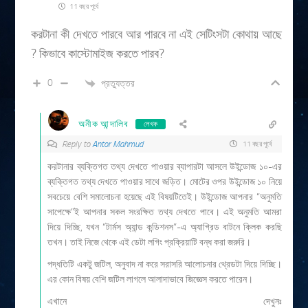
11 বছর পূর্বে
করটানা কী দেখতে পারবে আর পারবে না এই সেটিংসটা কোথায় আছে
? কিভাবে কাস্টোমাইজ করতে পারব?
0
প্রত্যুত্তর
অনীক আন্দালিব
লেখক
Reply to
Antor Mahmud
11 বছর পূর্বে
করটানার ব্যক্তিগত তথ্য দেখতে পাওয়ার ব্যাপারটা আসলে উইন্ডোজ ১০-এর
ব্যক্তিগত তথ্য দেখতে পাওয়ার সাথে জড়িত। মোটের ওপর উইন্ডোজ ১০ নিয়ে
সবচেয়ে বেশি সমালোচনা হয়েছে এই বিষয়টিতেই। উইন্ডোজ আপনার “অনুমতি
সাপেক্ষে”ই আপনার সকল সংরক্ষিত তথ্য দেখতে পাবে। এই অনুমতি আমরা
দিয়ে দিচ্ছি, যখন “টার্মস অ্যান্ড কন্ডিশনস”-এ অ্যাগ্রিড বাটনে ক্লিক করছি
তখন। তাই নিজে থেকে এই ডেটা লগিং প্রক্রিয়াটি বন্ধ করা জরুরি।
পদ্ধতিটি একটু জটিল, অনুবাদ না করে সরাসরি আলোচনার থ্রেডটা দিয়ে দিচ্ছি।
এর কোন বিষয় বেশি জটিল লাগলে আলাদাভাবে জিজ্ঞেস করতে পারেন।
এখানে দেখুনঃ