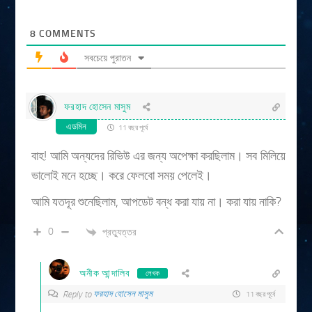
8
COMMENTS
সবচেয়ে পুরাতন
ফরহাদ হোসেন মাসুম
এডমিন
11 বছর পূর্বে
বাহ! আমি অন্যদের রিভিউ এর জন্য অপেক্ষা করছিলাম। সব মিলিয়ে
ভালোই মনে হচ্ছে। করে ফেলবো সময় পেলেই।
আমি যতদূর শুনেছিলাম, আপডেট বন্ধ করা যায় না। করা যায় নাকি?
0
প্রত্যুত্তর
অনীক আন্দালিব
লেখক
ফরহাদ হোসেন মাসুম
Reply to
11 বছর পূর্বে