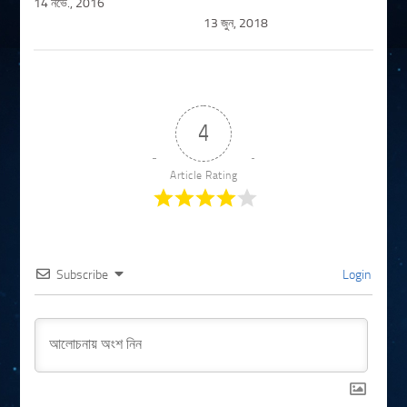
14 নভে., 2016
13 জুন, 2018
4
Article Rating
Subscribe
Login