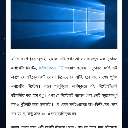
রসায়ন বিজ্ঞান
গণিত
প্রায়োগিক বিজ্ঞান
পরিবেশ বিজ্ঞান
প্রকৃতি
প্রাকৃতিক দুর্যোগ
দু’দিন আগে (২৯ জুলাই, ২০১৫) মাইক্রোসফট তাদের নতুন এবং চূড়ান্ত
অপারেটিং সিস্টেম,
Windows 10
প্রকাশ করেছে। চূড়ান্ত বলছি এই
জলবায়ু পরিবর্তন
কারণে যে মাইক্রোসফট ঘোষণা দিয়েছে যে এটিই হবে তাদের শেষ পূর্ণাঙ্গ
পরিবেশ দূষণ
অপারেটিং সিস্টেম। নতুন প্রযুক্তির আবিষ্কারে এই সিস্টেমটিকেই
কম্পিউটার সায়েন্স
পরিমার্জিত করা হবে শুধু। এখন যে সিস্টেমটি প্রকাশ পেল, সেটি স্বয়ংসম্পূর্ণ
ইলেকট্রিক্যাল ইঞ্জিনিয়ারিং
হলেও খুঁটিনাটি কাজ চলছেই। যে কোন সফটওয়ারের বাগ-ফিক্সিংয়ের কোন
জেনেটিক ইঞ্জিনিয়ারিং
শেষ হয় না, উইন্ডোজ ১০-ও তার ব্যতিক্রম নয়।
বায়োটেকনোলজি
দৈনন্দিন জীবনে বিজ্ঞানের প্রয়োগ
প্রথম প্রশ্ন হলো, এটি আপনি কীভাবে পাবেন? সুসংবাদ হলো, যারা উইন্ডোজ