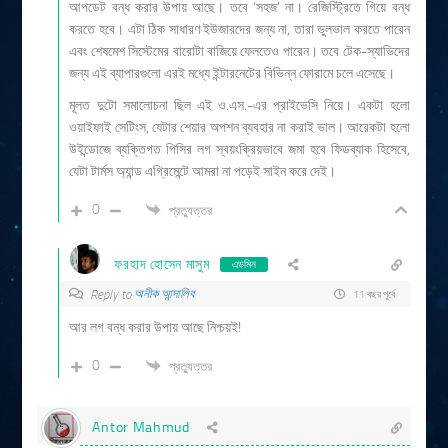
আপডেট বন্ধ করার উপায় আছে। তবে ‘সহজ’ না। রেজিস্ট্রিতে গিয়ে বন্ধ
করতে হবে। এটা ঠিক সাধারণ ইউজারদের জন্য না, তারা ভুলভাল করতে পারেন
এবং শেষমেশ সিস্টেমের বারোটা বাজিয়ে ফেলতেও পারেন। তবে টেক-স্যাভিদের
জন্য এই ব্যাপারগুলো এরই মধ্যে ইন্টারনেটের বিভিন্ন ফোরামে চলে এসেছে।
মূলত দুটো সমালোচনা ছিল এই ও.এস.-এর প্রাইভেসি নিয়ে। একটা হলো
ওয়াইফাই সেটিংস, যেটার শেয়ার অপশন ব্যবহার না করাই ভাল। আরেকটা হলো
উইন্ডোজে ব্যক্তিগত পিসির লগ স্বয়ংক্রিয়ভাবে জমা হবে ফিডব্যাক হিসেবে,
যেটা টার্মস অ্যান্ড এগ্রিমেন্টে আমরা না পড়েই সাইন করে দেই।
0
প্রত্যুত্তর
ফরহাদ হোসেন মাসুম
এডমিন
অনীক আন্দালিব
Reply to
11 বছর পূর্বে
আর লগ বন্ধ করার উপায় আছে নিশ্চয়ই!
0
প্রত্যুত্তর
Antor Mahmud