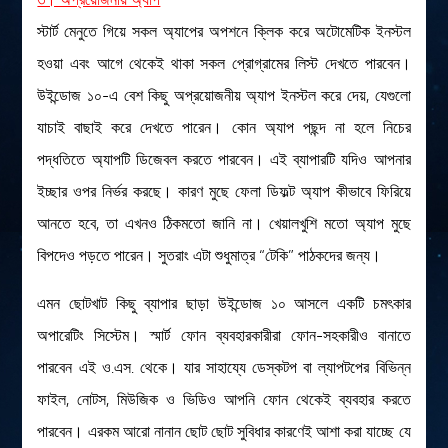
স্টার্ট মেনুতে গিয়ে সকল অ্যাপের অপশনে ক্লিক করে অটোমেটিক ইনস্টল
হওয়া এবং আগে থেকেই থাকা সকল প্রোগ্রামের লিস্ট দেখতে পারবেন।
উইন্ডোজ ১০-এ বেশ কিছু অপ্রয়োজনীয় অ্যাপ ইনস্টল করে দেয়, যেগুলো
যাচাই বাছাই করে দেখতে পারেন। কোন অ্যাপ পছন্দ না হলে নিচের
পদ্ধতিতে অ্যাপটি ডিজেবল করতে পারবেন। এই ব্যাপারটি যদিও আপনার
ইচ্ছার ওপর নির্ভর করছে। কারণ মুছে ফেলা ডিফল্ট অ্যাপ কীভাবে ফিরিয়ে
আনতে হবে, তা এখনও ঠিকমতো জানি না। খেয়ালখুশি মতো অ্যাপ মুছে
বিপদেও পড়তে পারেন। সুতরাং এটা শুধুমাত্র “টেকি” পাঠকদের জন্য।
এমন ছোটখাট কিছু ব্যাপার ছাড়া উইন্ডোজ ১০ আসলে একটি চমৎকার
অপারেটিং সিস্টেম। স্মার্ট ফোন ব্যবহারকারীরা ফোন-সহকারীও বানাতে
পারবেন এই ও.এস. থেকে। যার সাহায্যে ডেস্কটপ বা ল্যাপটপের বিভিন্ন
ফাইল, নোটস, মিউজিক ও ভিডিও আপনি ফোন থেকেই ব্যবহার করতে
পারবেন। এরকম আরো নানান ছোট ছোট সুবিধার কারণেই আশা করা যাচ্ছে যে