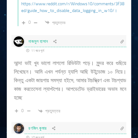
https://www.reddit.com/r/Windows10/comments/3f38
ed/guide_how_to_disable_data_logging_in_w10/।
0
প্রত্যুত্তর
নাজমুল হাসান
11 বছর পূর্বে
আন্দা ভাই খুব ভালো লাগলো রিভিউটা পড়ে। সুন্দর করে গুছিয়ে
লিখেছেন। আমি এখন পর্যন্ত হ্যাপি আছি উইন্ডোজ ১০ নিয়ে।
কিন্তু একটা জায়গায় সমস্যা হইসে, আমার টাচস্ক্রিণ এবং টাচপ্যাড
কাজ করতেসেনা ল্যাপ্টপের। আপডেটেড ড্রাইভারের অভাব মনে
হচ্ছে
0
প্রত্যুত্তর
রণজিৎ কুমার
10 বছর পূর্বে