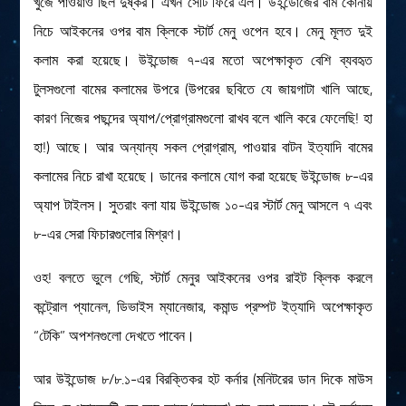
খুঁজে পাওয়াও ছিল দুষ্কর। এখন সেটি ফিরে এল। উইন্ডোজের বাম কোনায়
নিচে আইকনের ওপর বাম ক্লিকে স্টার্ট মেনু ওপেন হবে। মেনু মূলত দুই
কলাম করা হয়েছে। উইন্ডোজ ৭-এর মতো অপেক্ষাকৃত বেশি ব্যবহৃত
টুলসগুলো বামের কলামের উপরে (উপরের ছবিতে যে জায়গাটা খালি আছে,
কারণ নিজের পছন্দের অ্যাপ/প্রোগ্রামগুলো রাখব বলে খালি করে ফেলেছি! হা
হা!) আছে। আর অন্যান্য সকল প্রোগ্রাম, পাওয়ার বাটন ইত্যাদি বামের
কলামের নিচে রাখা হয়েছে। ডানের কলামে যোগ করা হয়েছে উইন্ডোজ ৮-এর
অ্যাপ টাইলস। সুতরাং বলা যায় উইন্ডোজ ১০-এর স্টার্ট মেনু আসলে ৭ এবং
৮-এর সেরা ফিচারগুলোর মিশ্রণ।
ওহ! বলতে ভুলে গেছি, স্টার্ট মেনুর আইকনের ওপর রাইট ক্লিক করলে
কন্ট্রোল প্যানেল, ডিভাইস ম্যানেজার, কমান্ড প্রম্পট ইত্যাদি অপেক্ষাকৃত
“টেকি” অপশনগুলো দেখতে পাবেন।
আর উইন্ডোজ ৮/৮.১-এর বিরক্তিকর হট কর্নার (মনিটরের ডান দিকে মাউস