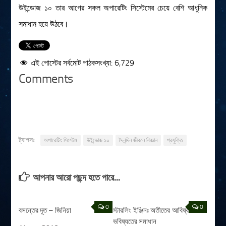
উইন্ডোজ ১০ তার আগের সকল অপারেটিং সিস্টেমের চেয়ে বেশি আধুনিক
সমাধান হয়ে উঠবে।
এই পোস্টের সর্বমোট পাঠকসংখ্যা:
6,729
Comments
ট্যাগসঃ
অপারেটিং সিস্টেম
উইন্ডোজ ১০
দৈনন্দিন জীবনে বিজ্ঞান
প্রযুক্তি
আপনার আরো পছন্দ হতে পারে...
0
0
বসন্তের দূত – জিনিয়া
স্টারলিং ইঞ্জিনঃ অতীতের আবিষ্কারে
ভবিষ্যতের সমাধান