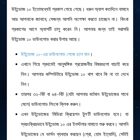
উইন্ডোজ ১০ ইতোমধ্যেই প্রকাশ পেয়ে গেছে। ধরুন অ্যাপ কতদিনে নামাবে
বিশেষ পাতা
আর আপনাকে জানাবে, সেজন্য আপনি অপেক্ষা করতে চাচ্ছেন না। কিংবা
টাইমলাইন
প্রকাশের আগে অ্যাপটি চালু করেন নি। আপনার জন্য তাই সরাসরি
প্রশ্নমালা
উইন্ডোজ ১০ ডাউনলোড করার উপায় আছে।
অন্যান্য
উইন্ডোজ ১০-এর ডাউনলোড পেজে চলে যান
।
লেখকদের আঙিনা
এখানে গিয়ে প্রথমেই আনুষঙ্গিক প্রয়োজনীয় বিষয়গুলো যাচাই করে
প্রবেশ
নিন। আপনার কম্পিউটারে উইন্ডোজ ১০ খাপ খাবে কি না তা দেখে
নিবন্ধন
নিন।
আপনার প্রোফাইল
তারপর ৩২-বিট বা ৬৪-বিট (যেটা আপনার বর্তমান উইন্ডোজের সাথে
বিজ্ঞানযাত্রায় লেখা জমা দেয়ার নির্দেশনাসমূহ
মেলে) ডাউনলোড লিংকে ক্লিক করুন।
তথ্য ও যোগাযোগ
এখন উইন্ডোজের ‘মিডিয়া ক্রিয়েশন টুল’টি ডাউনলোড হবে। যা
বিজ্ঞানযাত্রা ম্যাগাজিন
স্বয়ংক্রিয়ভাবে উইন্ডোজ ১০ এর ইনস্টলার নামাতে শুরু করবে। আপনি
বিজ্ঞানযাত্রা সংবাদ/বিজ্ঞপ্তি
উইন্ডোজের যে ভার্সন ব্যবহার করছেন (প্রো, হোম ইত্যাদি), সেটাই