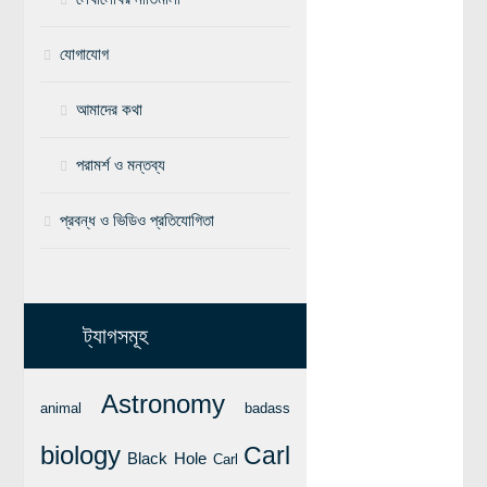
বিশেষ পাতা
যোগাযোগ
টাইমলাইন
আমাদের কথা
প্রশ্নমালা
অন্যান্য
পরামর্শ ও মন্তব্য
লেখকদের আঙিনা
প্রবন্ধ ও ভিডিও প্রতিযোগিতা
প্রবেশ
নিবন্ধন
আপনার প্রোফাইল
ট্যাগসমূহ
বিজ্ঞানযাত্রায় লেখা জমা দেয়ার নির্দেশনাসমূহ
তথ্য ও যোগাযোগ
Astronomy
animal
badass
বিজ্ঞানযাত্রা ম্যাগাজিন
biology
Carl
Black Hole
Carl
বিজ্ঞানযাত্রা সংবাদ/বিজ্ঞপ্তি