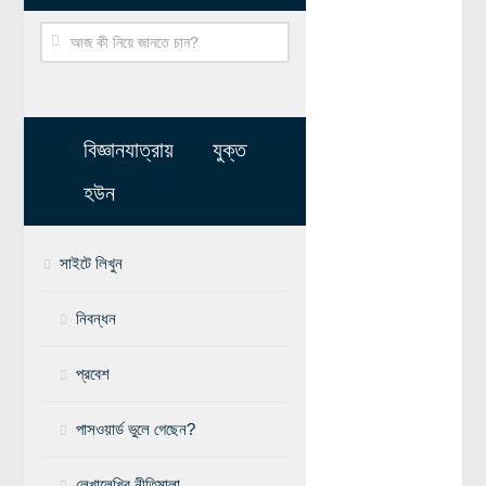
মহাকাশ বিজ্ঞান
আমাদের সৌরজগৎ
সৌরজগত ছাড়িয়ে
বিজ্ঞানযাত্রায় যুক্ত
সামাজিক বিজ্ঞান
হউন
অর্থনীতি
রাষ্ট্রবিজ্ঞান
সাইটে লিখুন
নৃবিজ্ঞান
সমাজতত্ত্ব
নিবন্ধন
বিজ্ঞানীদের কথা
প্রবেশ
বাংলাদেশী বিজ্ঞানী
পাসওয়ার্ড ভুলে গেছেন?
বিদেশী বিজ্ঞানী
কার্ল সেগান
লেখালেখির নীতিমালা