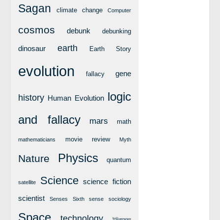
লক্ষ্য ও উদ্দেশ্য
Sagan
climate change
Computer
যোগাযোগ
cosmos
debunk
debunking
বৈজ্ঞানিক কল্পকাহিনী
earth
dinosaur
Earth Story
লজিক এবং ফ্যালাসি
evolution
রিভিউ (বই/মুভি/সিরিজ)
gene
fallacy
আবিষ্কারের গল্প
logic
history
Human Evolution
বিজ্ঞান নিয়ে কার্টুন
and fallacy
বাংলাদেশের কথা
mars
math
movie review
mathematicians
Myth
Physics
Nature
quantum
Science
science fiction
satellite
scientist
Senses
Sixth sense
sociology
Space
technology
ইন্দ্রিয়সমূহ