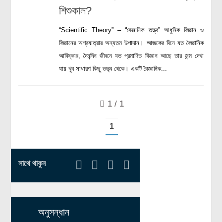
শিশুকাল?
রসায়ন বিজ্ঞান
গণিত
“Scientific Theory” – “বৈজ্ঞানিক তত্ত্ব” আধুনিক বিজ্ঞান ও
বিজ্ঞানের অগ্রযাত্রার অন্যতম উপাদান। আজকের দিনে যত বৈজ্ঞানিক
প্রায়োগিক বিজ্ঞান
আবিষ্কার, দৈনন্দিন জীবনে যত প্রমাণিত বিজ্ঞান আছে তার জন্ম দেখা
পরিবেশ বিজ্ঞান
যায় খুব সাধারণ কিছু তত্ত্ব থেকে। একটি বৈজ্ঞানিক...
প্রকৃতি
প্রাকৃতিক দুর্যোগ
1 / 1
জলবায়ু পরিবর্তন
1
পরিবেশ দূষণ
কম্পিউটার সায়েন্স
সাথে থাকুন
ইলেকট্রিক্যাল ইঞ্জিনিয়ারিং
জেনেটিক ইঞ্জিনিয়ারিং
বায়োটেকনোলজি
অনুসন্ধান
দৈনন্দিন জীবনে বিজ্ঞানের প্রয়োগ