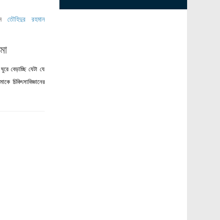
ছেন
তৌহিদুর রহমান
মা
ে বেড়াচ্ছি যেটা যে
কে চিকিৎসাবিজ্ঞানের
.