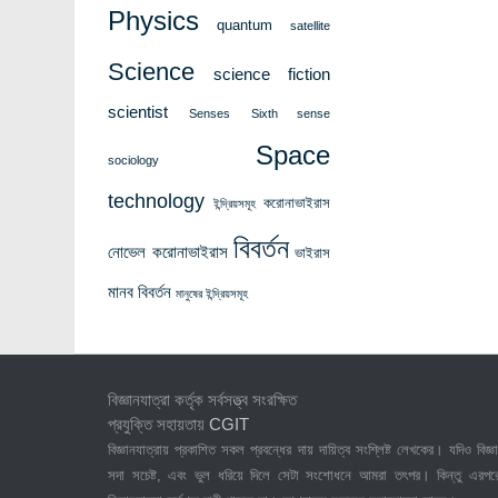
Physics
quantum
satellite
Science
science fiction
scientist
Senses
Sixth sense
Space
sociology
technology
করোনাভাইরাস
ইন্দ্রিয়সমূহ
বিবর্তন
নোভেল করোনাভাইরাস
ভাইরাস
মানব বিবর্তন
মানুষের ইন্দ্রিয়সমূহ
বিজ্ঞানযাত্রা কর্তৃক সর্বসত্ত্ব সংরক্ষিত
প্রযুক্তি সহায়তায়
CGIT
বিজ্ঞানযাত্রায় প্রকাশিত সকল প্রবন্ধের দায় দায়িত্ব সংশ্লিষ্ট লেখকের। যদিও বিজ্ঞা
সদা সচেষ্ট, এবং ভুল ধরিয়ে দিলে সেটা সংশোধনে আমরা তৎপর। কিন্তু এরপর