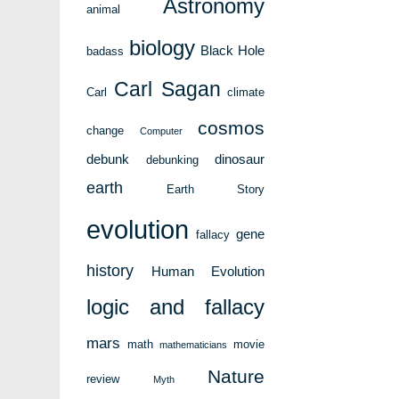
Astronomy
animal
biology
Black Hole
badass
Carl Sagan
Carl
climate
cosmos
change
Computer
debunk
dinosaur
debunking
earth
Earth Story
evolution
gene
fallacy
history
Human Evolution
logic and fallacy
mars
math
movie
mathematicians
Nature
review
Myth