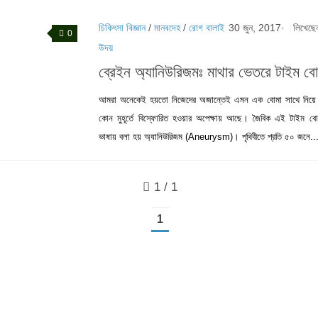
চিকিৎসা বিজ্ঞান
/
মানবদেহ
/
রোগ বালাই
30 জুন, 2017
· লিখে
0
উদয়
ব্রেইন অ্যানিউরিজমঃ মাথার ভেতরে টাইম বো
আমরা অনেকেই হয়তো নিজেদের অজান্তেই এমন এক বোমা সাথে নিয়ে ঘুর
কোন মুহূর্তে বিস্ফোরিত হওয়ার অপেক্ষায় আছে। জৈবিক এই টাইম বোমা
ভাষায় বলা হয় অ্যানিউরিজম (Aneurysm)। পৃথিবীতে প্রতি ৫০ জনে..
1 / 1
1