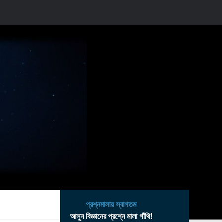
প্রশ্নমালায় স্বাগতম
আসুন বিজ্ঞানের প্রশ্নে মালা গাঁথি!