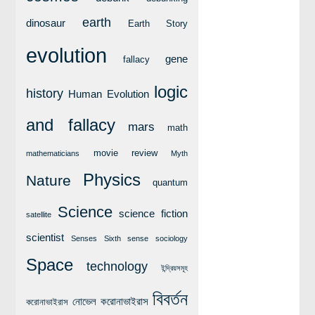
লক্ষ্য ও উদ্দেশ্য
earth
dinosaur
Earth Story
যোগাযোগ
evolution
বৈজ্ঞানিক কল্পকাহিনী
gene
fallacy
লজিক এবং ফ্যালাসি
logic
history
Human Evolution
রিভিউ (বই/মুভি/সিরিজ)
and fallacy
আবিষ্কারের গল্প
mars
math
বিজ্ঞান নিয়ে কার্টুন
movie review
mathematicians
Myth
বাংলাদেশের কথা
Physics
Nature
quantum
Science
science fiction
satellite
scientist
Senses
Sixth sense
sociology
Space
technology
ইন্দ্রিয়সমূহ
বিবর্তন
নোভেল করোনাভাইরাস
করোনাভাইরাস