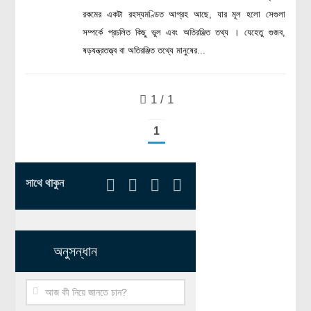
রসায়ন বিজ্ঞান
রকমের একটা রহস্যমণ্ডিত আগ্রহ আছে, যার মূল হলো সেগুলা
সম্পর্কে প্রচলিত কিছু ভুল এবং অতিরঞ্জিত তথ্য । যেহেতু গুজব,
গণিত
ষড়যন্ত্রতত্ত্ব বা অতিরঞ্জিত তথ্যে মানুষের...
প্রায়োগিক বিজ্ঞান
পরিবেশ বিজ্ঞান
1 / 1
প্রকৃতি
1
প্রাকৃতিক দুর্যোগ
জলবায়ু পরিবর্তন
সাথে থাকুন
পরিবেশ দূষণ
কম্পিউটার সায়েন্স
ইলেকট্রিক্যাল ইঞ্জিনিয়ারিং
অনুসন্ধান
জেনেটিক ইঞ্জিনিয়ারিং
বায়োটেকনোলজি
দৈনন্দিন জীবনে বিজ্ঞানের প্রয়োগ