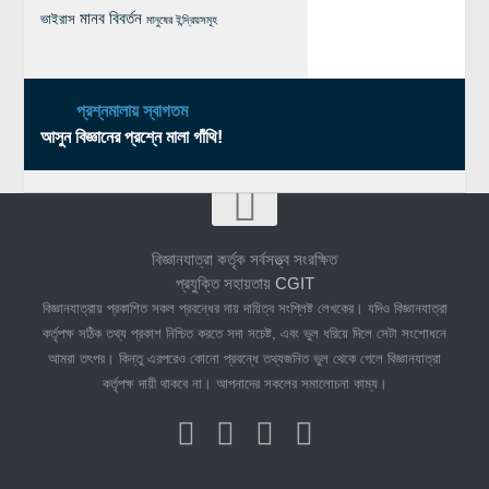
মানব বিবর্তন
ভাইরাস
মানুষের ইন্দ্রিয়সমূহ
প্রশ্নমালায় স্বাগতম
আসুন বিজ্ঞানের প্রশ্নে মালা গাঁথি!
বিজ্ঞানযাত্রা কর্তৃক সর্বসত্ত্ব সংরক্ষিত
প্রযুক্তি সহায়তায়
CGIT
বিজ্ঞানযাত্রায় প্রকাশিত সকল প্রবন্ধের দায় দায়িত্ব সংশ্লিষ্ট লেখকের। যদিও বিজ্ঞানযাত্রা
কর্তৃপক্ষ সঠিক তথ্য প্রকাশ নিশ্চিত করতে সদা সচেষ্ট, এবং ভুল ধরিয়ে দিলে সেটা সংশোধনে
আমরা তৎপর। কিন্তু এরপরেও কোনো প্রবন্ধে তথ্যজনিত ভুল থেকে গেলে বিজ্ঞানযাত্রা
কর্তৃপক্ষ দায়ী থাকবে না। আপনাদের সকলের সমালোচনা কাম্য।