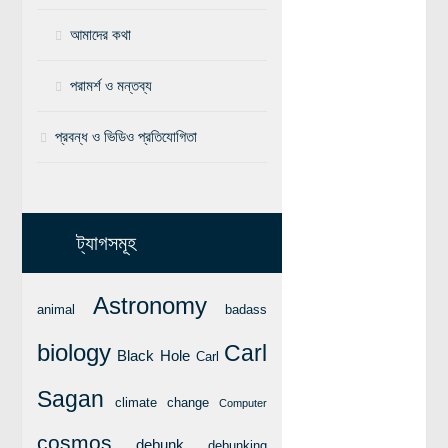
বিশেষ পাতা
আমাদের কথা
টাইমলাইন
পরামর্শ ও মন্তব্য
প্রশ্নমালা
প্রবন্ধ ও ভিডিও প্রতিযোগিতা
অন্যান্য
লেখকদের আঙিনা
প্রবেশ
ট্যাগসমূহ
নিবন্ধন
আপনার প্রোফাইল
Astronomy
animal
badass
বিজ্ঞানযাত্রায় লেখা জমা দেয়ার নির্দেশনাসমূহ
biology
Carl
Black Hole
Carl
তথ্য ও যোগাযোগ
বিজ্ঞানযাত্রা ম্যাগাজিন
Sagan
climate change
Computer
বিজ্ঞানযাত্রা সংবাদ/বিজ্ঞপ্তি
cosmos
debunk
debunking