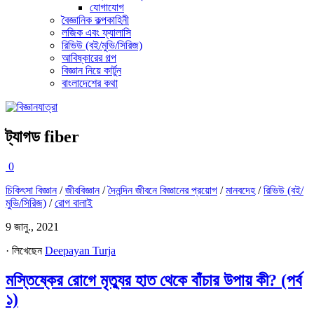
যোগাযোগ
বৈজ্ঞানিক কল্পকাহিনী
লজিক এবং ফ্যালাসি
রিভিউ (বই/মুভি/সিরিজ)
আবিষ্কারের গল্প
বিজ্ঞান নিয়ে কার্টুন
বাংলাদেশের কথা
ট্যাগড
fiber
0
চিকিৎসা বিজ্ঞান
/
জীববিজ্ঞান
/
দৈনন্দিন জীবনে বিজ্ঞানের প্রয়োগ
/
মানবদেহ
/
রিভিউ (বই/
মুভি/সিরিজ)
/
রোগ বালাই
9 জানু., 2021
· লিখেছেন
Deepayan Turja
মস্তিষ্কের রোগে মৃত্যুর হাত থেকে বাঁচার উপায় কী? (পর্ব
১)