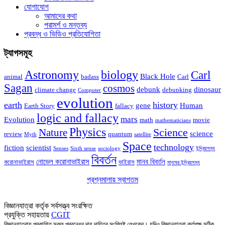
যোগাযোগ
আমাদের কথা
পরামর্শ ও মন্তব্য
প্রবন্ধ ও ভিডিও প্রতিযোগিতা
ট্যাগসমূহ
Astronomy
biology
Carl
Black Hole
animal
badass
Carl
Sagan
cosmos
debunk
dinosaur
climate change
debunking
Computer
evolution
earth
history
gene
Human
Earth Story
fallacy
logic and fallacy
mars
Evolution
math
movie
mathematicians
Physics
Nature
Science
science
review
quantum
Myth
satellite
Space
technology
fiction
scientist
Senses
Sixth sense
sociology
ইন্দ্রিয়সমূহ
বিবর্তন
নোভেল করোনাভাইরাস
মানব বিবর্তন
করোনাভাইরাস
ভাইরাস
মানুষের ইন্দ্রিয়সমূহ
প্রশ্নমালায় স্বাগতম
আসুন বিজ্ঞানের প্রশ্নে মালা গাঁথি!
বিজ্ঞানযাত্রা কর্তৃক সর্বসত্ত্ব সংরক্ষিত
প্রযুক্তি সহায়তায়
CGIT
বিজ্ঞানযাত্রায় প্রকাশিত সকল প্রবন্ধের দায় দায়িত্ব সংশ্লিষ্ট লেখকের। যদিও বিজ্ঞানযাত্রা কর্তৃপক্ষ সঠিক