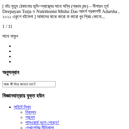
[ বইঃ মৃত্যু ঠেকানোর ফন্দি=স্বাস্থ্যের সাথে সন্ধি (প্রথম খন্ড) – দীপায়ন তূর্য
Deepayan Turja ও Nutritionist Mishu Das আদর্শ প্রকাশনী Adarsha ,
২০২১ একুশে বইমেলা ] আমাদের মাঝে কারো না কারো খুব প্রিয় কোনো...
1 / 1
1
সাথে থাকুন
অনুসন্ধান
বিজ্ঞানযাত্রায় যুক্ত হউন
সাইটে লিখুন
নিবন্ধন
প্রবেশ
পাসওয়ার্ড ভুলে গেছেন?
লেখালেখির নীতিমালা