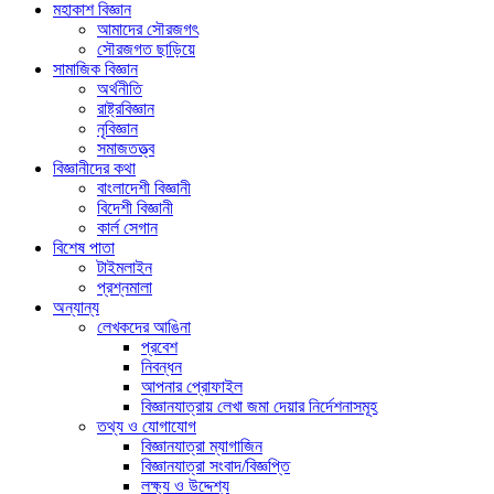
মহাকাশ বিজ্ঞান
আমাদের সৌরজগৎ
সৌরজগত ছাড়িয়ে
সামাজিক বিজ্ঞান
অর্থনীতি
রাষ্ট্রবিজ্ঞান
নৃবিজ্ঞান
সমাজতত্ত্ব
বিজ্ঞানীদের কথা
বাংলাদেশী বিজ্ঞানী
বিদেশী বিজ্ঞানী
কার্ল সেগান
বিশেষ পাতা
টাইমলাইন
প্রশ্নমালা
অন্যান্য
লেখকদের আঙিনা
প্রবেশ
নিবন্ধন
আপনার প্রোফাইল
বিজ্ঞানযাত্রায় লেখা জমা দেয়ার নির্দেশনাসমূহ
তথ্য ও যোগাযোগ
বিজ্ঞানযাত্রা ম্যাগাজিন
বিজ্ঞানযাত্রা সংবাদ/বিজ্ঞপ্তি
লক্ষ্য ও উদ্দেশ্য