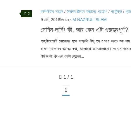
কম্পিউটার সায়েন্স
/
দৈনন্দিন জীবনে বিজ্ঞানের প্রয়োগ
/
প্রযুক্তি
/
প্রা
2
9 মার্চ, 2018
লিখেছেন
M NAZRUL ISLAM
মেশিন-লার্নিং কী, আর কেন এটা গুরুত্ত্বপূর্ণ?
প্রযুক্তিপ্রেমী লোকেদের মুখে সম্প্রতি কিছু শব্দ গুণগুণ করতে শুনা য
গুণগুণ থেকে হয় বড় বড় কথা, আলোচনা ও সমালোচনা। আসলে বর্তমান 
টার্ম অথবা শব্দ এক একটা ট্রেন্ডের...
1 / 1
1