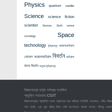
Physics
quantum
satellite
Science
science fiction
scientist
Senses
Sixth sense
Space
sociology
technology
করোনাভাইরাস
ইন্দ্রিয়সমূহ
বিবর্তন
নোভেল করোনাভাইরাস
ভাইরাস
মানব বিবর্তন
মানুষের ইন্দ্রিয়সমূহ
বিজ্ঞানযাত্রা কর্তৃক সর্বসত্ত্ব সংরক্ষিত
প্রযুক্তি সহায়তায়
CGIT
বিজ্ঞানযাত্রায় প্রকাশিত সকল প্রবন্ধের দায় দায়িত্ব সংশ্লিষ্ট লেখকের। যদিও বিজ্ঞা
সদা সচেষ্ট, এবং ভুল ধরিয়ে দিলে সেটা সংশোধনে আমরা তৎপর। কিন্তু এরপর