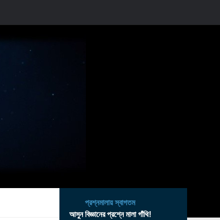
প্রশ্নমালায় স্বাগতম
আসুন বিজ্ঞানের প্রশ্নে মালা গাঁথি!