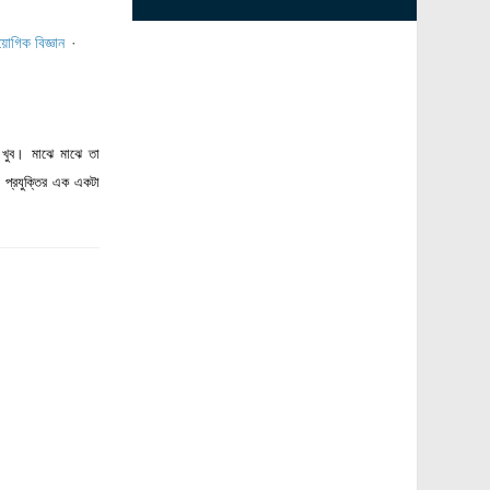
য়োগিক বিজ্ঞান
·
ায় খুব। মাঝে মাঝে তা
প্রযুক্তির এক একটা