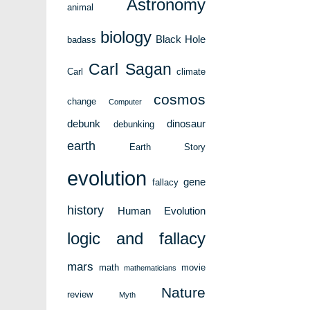
Astronomy
animal
biology
Black Hole
badass
Carl Sagan
Carl
climate
cosmos
change
Computer
debunk
dinosaur
debunking
earth
Earth Story
evolution
gene
fallacy
history
Human Evolution
logic and fallacy
mars
math
movie
mathematicians
Nature
review
Myth