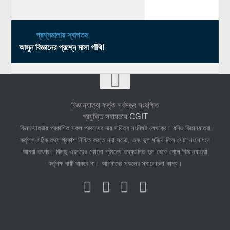
প্রশ্নমালায় স্বাগতম
আসুন বিজ্ঞানের প্রশ্নে মালা গাঁথি!
বিজ্ঞানযাত্রা কর্তৃক সর্বসত্ত্ব সংরক্ষিত
প্রযুক্তি সহায়তায়
CGIT
বিজ্ঞানযাত্রায় প্রকাশিত সকল প্রবন্ধের দায় দায়িত্ব সংশ্লিষ্ট লেখকের। যদিও বিজ্ঞানযাত্রা
কর্তৃপক্ষ সঠিক তথ্য প্রকাশ নিশ্চিত করতে সদা সচেষ্ট, এবং ভুল ধরিয়ে দিলে সেটা সংশোধনে
আমরা তৎপর। কিন্তু এরপরেও কোনো প্রবন্ধে তথ্যজনিত ভুল থেকে গেলে বিজ্ঞানযাত্রা
কর্তৃপক্ষ দায়ী থাকবে না। আপনাদের সকলের সমালোচনা কাম্য।