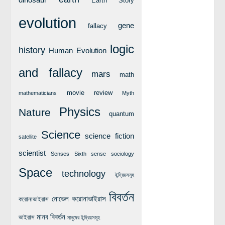
dinosaur
Earth Story
লক্ষ্য ও উদ্দেশ্য
evolution
যোগাযোগ
gene
fallacy
বৈজ্ঞানিক কল্পকাহিনী
logic
history
Human Evolution
লজিক এবং ফ্যালাসি
and fallacy
রিভিউ (বই/মুভি/সিরিজ)
mars
math
আবিষ্কারের গল্প
movie review
mathematicians
Myth
বিজ্ঞান নিয়ে কার্টুন
Physics
Nature
quantum
বাংলাদেশের কথা
Science
science fiction
satellite
scientist
Senses
Sixth sense
sociology
Space
technology
ইন্দ্রিয়সমূহ
বিবর্তন
নোভেল করোনাভাইরাস
করোনাভাইরাস
মানব বিবর্তন
ভাইরাস
মানুষের ইন্দ্রিয়সমূহ