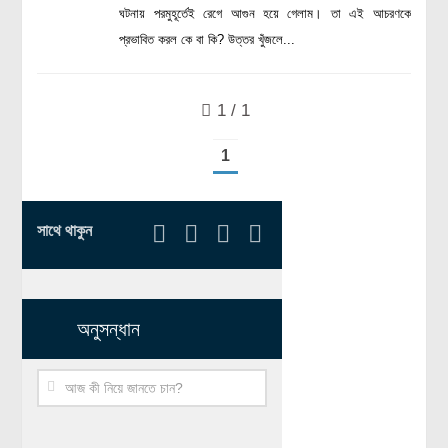
ঘটনায় পরমুহূর্তেই রেগে আগুন হয়ে গেলাম। তা এই আচরণকে
রসায়ন বিজ্ঞান
প্রভাবিত করল কে বা কি? উত্তর খুঁজলে...
গণিত
প্রায়োগিক বিজ্ঞান
1 / 1
পরিবেশ বিজ্ঞান
1
প্রকৃতি
প্রাকৃতিক দুর্যোগ
সাথে থাকুন
জলবায়ু পরিবর্তন
পরিবেশ দূষণ
কম্পিউটার সায়েন্স
অনুসন্ধান
ইলেকট্রিক্যাল ইঞ্জিনিয়ারিং
জেনেটিক ইঞ্জিনিয়ারিং
বায়োটেকনোলজি
দৈনন্দিন জীবনে বিজ্ঞানের প্রয়োগ