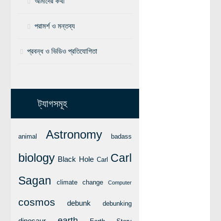
আমাদের কথা
বিশেষ পাতা
পরামর্শ ও মন্তব্য
টাইমলাইন
প্রবন্ধ ও ভিডিও প্রতিযোগিতা
প্রশ্নমালা
অন্যান্য
লেখকদের আঙিনা
ট্যাগসমূহ
প্রবেশ
নিবন্ধন
Astronomy
animal
badass
আপনার প্রোফাইল
biology
Carl
Black Hole
Carl
বিজ্ঞানযাত্রায় লেখা জমা দেয়ার নির্দেশনাসমূহ
তথ্য ও যোগাযোগ
Sagan
climate change
Computer
বিজ্ঞানযাত্রা ম্যাগাজিন
cosmos
debunk
debunking
বিজ্ঞানযাত্রা সংবাদ/বিজ্ঞপ্তি
earth