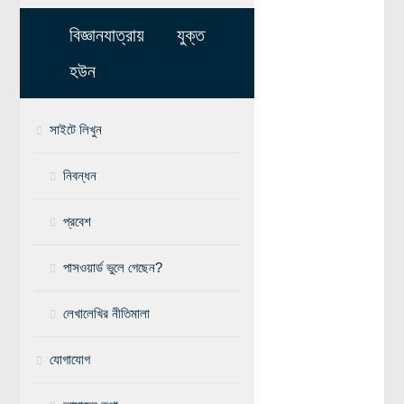
মহাকাশ বিজ্ঞান
বিজ্ঞানযাত্রায় যুক্ত
আমাদের সৌরজগৎ
হউন
সৌরজগত ছাড়িয়ে
সাইটে লিখুন
সামাজিক বিজ্ঞান
অর্থনীতি
নিবন্ধন
রাষ্ট্রবিজ্ঞান
প্রবেশ
নৃবিজ্ঞান
সমাজতত্ত্ব
পাসওয়ার্ড ভুলে গেছেন?
বিজ্ঞানীদের কথা
লেখালেখির নীতিমালা
বাংলাদেশী বিজ্ঞানী
যোগাযোগ
বিদেশী বিজ্ঞানী
কার্ল সেগান