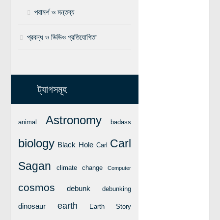
পরামর্শ ও মন্তব্য
বিশেষ পাতা
প্রবন্ধ ও ভিডিও প্রতিযোগিতা
টাইমলাইন
প্রশ্নমালা
অন্যান্য
ট্যাগসমূহ
লেখকদের আঙিনা
প্রবেশ
Astronomy
animal
badass
নিবন্ধন
biology
Carl
আপনার প্রোফাইল
Black Hole
Carl
বিজ্ঞানযাত্রায় লেখা জমা দেয়ার নির্দেশনাসমূহ
Sagan
climate change
Computer
তথ্য ও যোগাযোগ
cosmos
debunk
debunking
বিজ্ঞানযাত্রা ম্যাগাজিন
earth
dinosaur
Earth Story
বিজ্ঞানযাত্রা সংবাদ/বিজ্ঞপ্তি