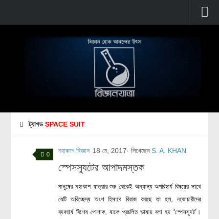
প্রচ্ছদ
বুনিয়াদি বিজ্ঞান
জীববিজ্ঞান
উদ্ভিদবিজ্ঞান
প্রাণীবিজ্ঞান
ট্যাগড
SPACE SUIT
বিবর্তন
মানবদেহ
মহাকাশ বিজ্ঞান
18 মে, 2017
· লিখেছেন
S. A. KHAN
0
জেনেটিক্স
স্পেসস্যুটের আপাদমস্তক
রোগ ও চিকিৎসা
মানুষের মহাকাশ যাত্রার শুরু থেকেই অন্যান্য অপরিহার্য বিষয়ের সাথে
অণুজীববিজ্ঞান
যেটি অবিচ্ছেদ্য অংশ হিসাবে বিরাজ করছে তা হল, নভোচারীদের
পদার্থবিজ্ঞান
ব্যবহার্য বিশেষ পোশাক, যাকে প্রচলিত ভাষায় বলা হয় ‘স্পেসস্যুট’।