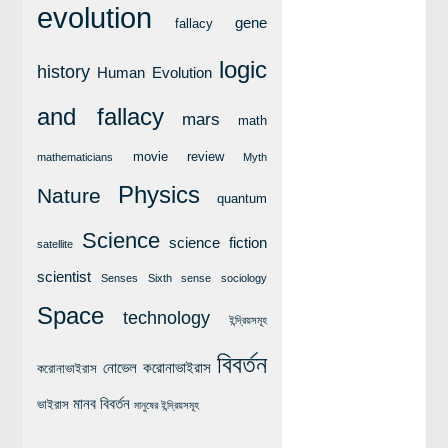
evolution
লক্ষ্য ও উদ্দেশ্য
gene
fallacy
যোগাযোগ
logic
history
Human Evolution
বৈজ্ঞানিক কল্পকাহিনী
লজিক এবং ফ্যালাসি
and fallacy
mars
math
রিভিউ (বই/মুভি/সিরিজ)
movie review
mathematicians
Myth
আবিষ্কারের গল্প
Physics
Nature
quantum
বিজ্ঞান নিয়ে কার্টুন
Science
বাংলাদেশের কথা
science fiction
satellite
scientist
Senses
Sixth sense
sociology
Space
technology
ইন্দ্রিয়সমূহ
বিবর্তন
নোভেল করোনাভাইরাস
করোনাভাইরাস
মানব বিবর্তন
ভাইরাস
মানুষের ইন্দ্রিয়সমূহ