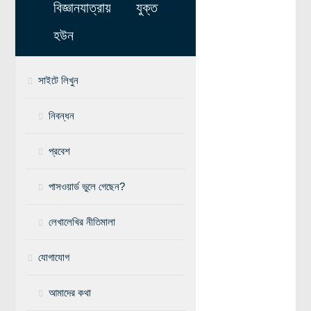
বিজ্ঞানযাত্রায় যুক্ত
মহাকাশ বিজ্ঞান
হউন
আমাদের সৌরজগৎ
সৌরজগত ছাড়িয়ে
সাইটে লিখুন
সামাজিক বিজ্ঞান
নিবন্ধন
অর্থনীতি
প্রবেশ
রাষ্ট্রবিজ্ঞান
নৃবিজ্ঞান
পাসওয়ার্ড ভুলে গেছেন?
সমাজতত্ত্ব
লেখালেখির নীতিমালা
বিজ্ঞানীদের কথা
যোগাযোগ
বাংলাদেশী বিজ্ঞানী
বিদেশী বিজ্ঞানী
আমাদের কথা
কার্ল সেগান