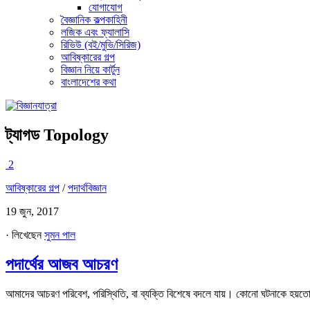
যোগাযোগ
বৈজ্ঞানিক কল্পকাহিনী
লজিক এবং ফ্যালাসি
রিভিউ (বই/মুভি/সিরিজ)
আবিষ্কারের গল্প
বিজ্ঞান নিয়ে কার্টুন
বাংলাদেশের কথা
ট্যাগড
Topology
2
আবিষ্কারের গল্প
/
পদার্থবিজ্ঞান
19 জুন, 2017
· লিখেছেন
সুমন পাল
পদার্থের আজব আচরণ
আমাদের আচরণ পরিবেশ, পরিস্থিতি, বা ব্যক্তি বিশেষে বদলে যায়। কোনো ঘটনাকে হয়তো