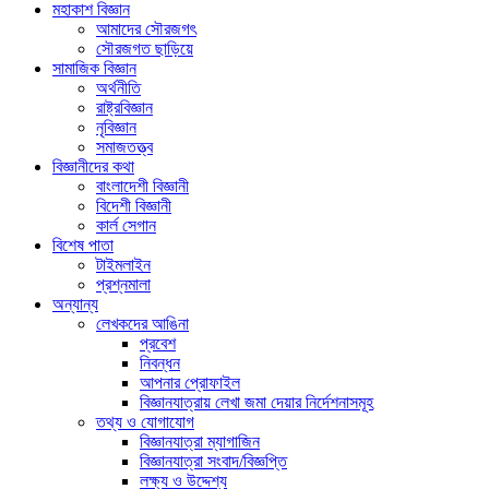
মহাকাশ বিজ্ঞান
আমাদের সৌরজগৎ
সৌরজগত ছাড়িয়ে
সামাজিক বিজ্ঞান
অর্থনীতি
রাষ্ট্রবিজ্ঞান
নৃবিজ্ঞান
সমাজতত্ত্ব
বিজ্ঞানীদের কথা
বাংলাদেশী বিজ্ঞানী
বিদেশী বিজ্ঞানী
কার্ল সেগান
বিশেষ পাতা
টাইমলাইন
প্রশ্নমালা
অন্যান্য
লেখকদের আঙিনা
প্রবেশ
নিবন্ধন
আপনার প্রোফাইল
বিজ্ঞানযাত্রায় লেখা জমা দেয়ার নির্দেশনাসমূহ
তথ্য ও যোগাযোগ
বিজ্ঞানযাত্রা ম্যাগাজিন
বিজ্ঞানযাত্রা সংবাদ/বিজ্ঞপ্তি
লক্ষ্য ও উদ্দেশ্য