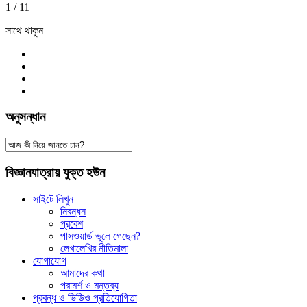
1 / 1
1
সাথে থাকুন
অনুসন্ধান
বিজ্ঞানযাত্রায় যুক্ত হউন
সাইটে লিখুন
নিবন্ধন
প্রবেশ
পাসওয়ার্ড ভুলে গেছেন?
লেখালেখির নীতিমালা
যোগাযোগ
আমাদের কথা
পরামর্শ ও মন্তব্য
প্রবন্ধ ও ভিডিও প্রতিযোগিতা